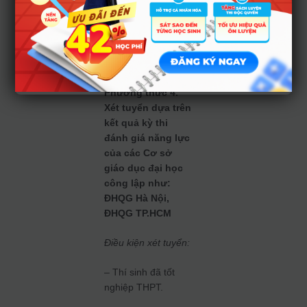
Tổng điểm trung
bình 3 môn theo tổ
hợp xét tuyển +
Điểm ưu tiên (nếu
có).
Phương thức 4.
Xét tuyển dựa trên
kết quả kỳ thi
đánh giá năng lực
của các Cơ sở
giáo dục đại học
công lập như:
ĐHQG Hà Nội,
ĐHQG TP.HCM
Điều kiện xét tuyển:
– Thí sinh đã tốt
nghiệp THPT.