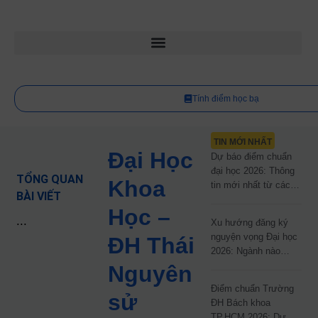
Tính điểm học bạ
TIN MỚI NHẤT
Đại Học
Dự báo điểm chuẩn
đại học 2026: Thông
TỔNG QUAN
Khoa
tin mới nhất từ các
BÀI VIẾT
trường đại học công
Học –
lập
...
Xu hướng đăng ký
nguyện vọng Đại học
ĐH Thái
2026: Ngành nào
đang dẫn đầu cuộc
Nguyên
đua?
Điểm chuẩn Trường
sử
ĐH Bách khoa
TP.HCM 2026: Dự