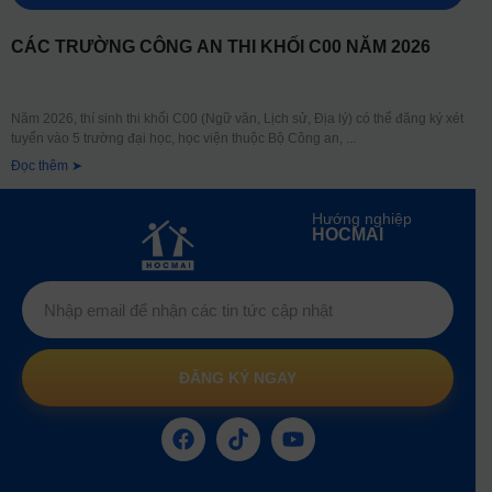
CÁC TRƯỜNG CÔNG AN THI KHỐI C00 NĂM 2026
Năm 2026, thí sinh thi khối C00 (Ngữ văn, Lịch sử, Địa lý) có thể đăng ký xét
tuyển vào 5 trường đại học, học viện thuộc Bộ Công an,
Đọc thêm ➤
Hướng nghiệp
HOCMAI
ĐĂNG KÝ NGAY