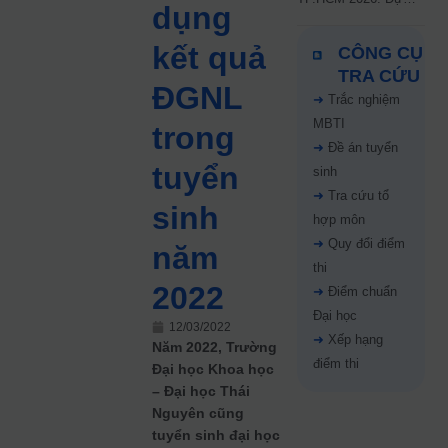
dụng
kiến công bố 9.8,
nguyện vọng tăng vọt
kết quả
CÔNG CỤ
67%
TRA CỨU
ĐGNL
➜
Trắc nghiệm
MBTI
trong
➜
Đề án tuyển
tuyển
sinh
➜
Tra cứu tổ
sinh
hợp môn
➜
Quy đổi điểm
năm
thi
2022
➜
Điểm chuẩn
Đại học
12/03/2022
➜
Xếp hạng
Năm 2022, Trường
điểm thi
Đại học Khoa học
– Đại học Thái
Nguyên cũng
tuyển sinh đại học