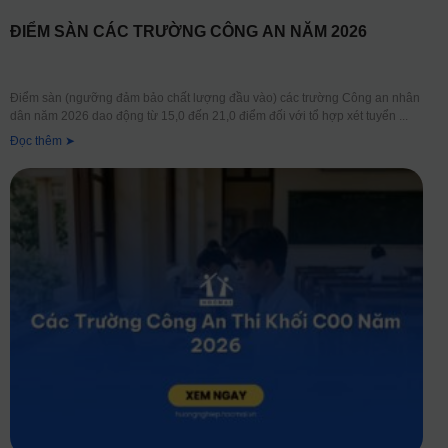
ĐIỂM SÀN CÁC TRƯỜNG CÔNG AN NĂM 2026
Điểm sàn (ngưỡng đảm bảo chất lượng đầu vào) các trường Công an nhân
dân năm 2026 dao động từ 15,0 đến 21,0 điểm đối với tổ hợp xét tuyển
Đọc thêm ➤