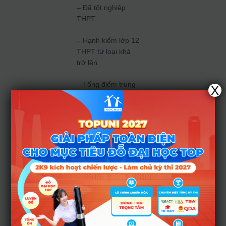
– Đã tốt nghiệp
THPT.
– Hạnh kiểm lớp 12
THPT từ loại khá
trở lên.
– Tổng điểm trung
X
bình 3 môn (theo tổ
hợp xét tuyển) của
học kỳ II lớp 11 và
học kỳ I lớp 12
hoặc
học kỳ I, HK
II của lớp 12
+
điểm ưu tiên (nếu
có) đạt ngưỡng đạt
ngưỡng điểm đầu
vào của Trường.
Điểm xét tuyển =