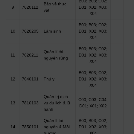
B00; B03; C02;
Bảo vệ thực
9
7620112
D01; X02; X03;
vật
X04
B00; B03; C02;
10
7620205
Lâm sinh
D01; X02; X03;
X04
B00; B03; C02;
Quản lí tài
11
7620211
D01; X02; X03;
nguyên rừng
X04
B00; B03; C02;
12
7640101
Thú y
D01; X02; X03;
X04
Quản trị dịch
C00; C03; C04;
13
7810103
vụ du lịch & lữ
D01; X01; X02
hành
Quản lí tài
B00; B03; C02;
14
7850101
nguyên & Môi
D01; X02; X03;
trường
X04