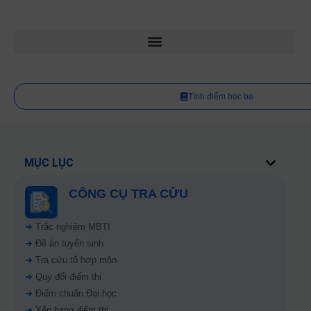
Tính điểm học bạ
MỤC LỤC
CÔNG CỤ TRA CỨU
➜
Trắc nghiệm MBTI
➜
Đề án tuyển sinh
➜
Tra cứu tổ hợp môn
➜
Quy đổi điểm thi
➜
Điểm chuẩn Đại học
➜
Xếp hạng điểm thi