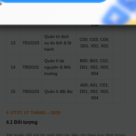
X04
B00; B03; C02;
12
7640101
Thú y
D01; X02; X03;
X04
Quản trị dịch
C00; C03; C04;
13
7810103
vụ du lịch & lữ
D01; X01; X02
hành
Quản lí tài
B00; B03; C02;
14
7850101
nguyên & Môi
D01; X02; X03;
trường
X04
A00; A01; C01;
15
7850103
Quản lí đất đai
D01; X02; X03;
X04
4
ƯTXT, XT THẲNG
– 2025
4.1 Đối tượng
Xét tuyển đối với thí sinh đạt các tiêu chí theo quy định trong