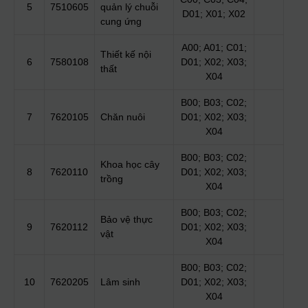
5
7510605
quản lý chuỗi
D01; X01; X02
cung ứng
A00; A01; C01;
Thiết kế nội
6
7580108
D01; X02; X03;
thất
X04
B00; B03; C02;
7
7620105
Chăn nuôi
D01; X02; X03;
X04
B00; B03; C02;
Khoa học cây
8
7620110
D01; X02; X03;
trồng
X04
B00; B03; C02;
Bảo vệ thực
9
7620112
D01; X02; X03;
vật
X04
B00; B03; C02;
10
7620205
Lâm sinh
D01; X02; X03;
X04