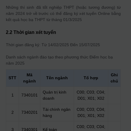
Những thí sinh đã tốt nghiệp THPT (hoặc tương đương) từ
năm 2024 trở về trước có thể đăng ký xét tuyển Online bằng
kết quả học bạ THPT từ tháng 01/3/2025
2.2 Thời gian xét tuyển
Thời gian đăng ký: Từ 14/02/2025 Đến 15/07/2025
Danh sách ngành đào tạo theo phương thức
Điểm học bạ
năm 2025
Mã
Ghi
STT
Tên ngành
Tổ hợp
ngành
chú
Quản trị kinh
C00; C03; C04;
1
7340101
doanh
D01; X01; X02
Tài chính ngân
C00; C03; C04;
2
7340201
hàng
D01; X01; X02
C00; C03; C04;
3
7340301
Kế toán