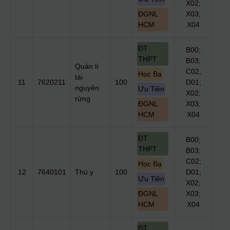
X02;
ĐGNL
X03;
HCM
X04
ĐT
B00;
THPT
B03;
Quản lí
C02;
Học Bạ
tài
11
7620211
100
D01;
nguyên
Ưu Tiên
X02;
rừng
ĐGNL
X03;
HCM
X04
ĐT
B00;
THPT
B03;
C02;
Học Bạ
12
7640101
Thú y
100
D01;
Ưu Tiên
X02;
ĐGNL
X03;
HCM
X04
ĐT