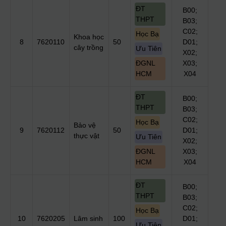
ĐT
B00;
THPT
B03;
C02;
Học Bạ
Khoa học
8
7620110
50
D01;
cây trồng
Ưu Tiên
X02;
ĐGNL
X03;
HCM
X04
ĐT
B00;
THPT
B03;
C02;
Học Bạ
Bảo vệ
9
7620112
50
D01;
thực vật
Ưu Tiên
X02;
ĐGNL
X03;
HCM
X04
ĐT
B00;
THPT
B03;
C02;
Học Bạ
10
7620205
Lâm sinh
100
D01;
Ưu Tiên