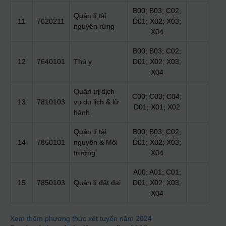
B00; B03; C02;
Quản lí tài
11
7620211
D01; X02; X03;
nguyên rừng
X04
B00; B03; C02;
12
7640101
Thú y
D01; X02; X03;
X04
Quản trị dịch
C00; C03; C04;
13
7810103
vụ du lịch & lữ
D01; X01; X02
hành
Quản lí tài
B00; B03; C02;
14
7850101
nguyên & Môi
D01; X02; X03;
trường
X04
A00; A01; C01;
15
7850103
Quản lí đất đai
D01; X02; X03;
X04
Xem thêm phương thức xét tuyển năm 2024