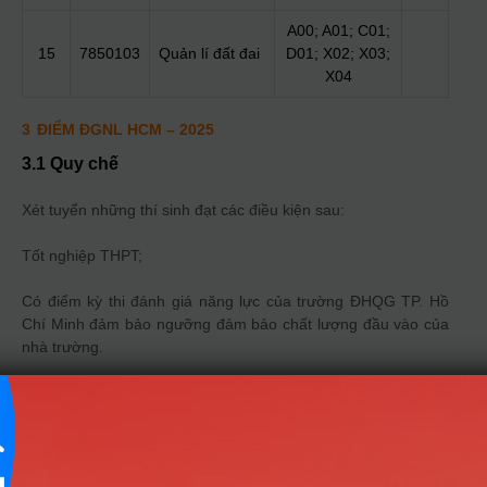
A00; A01; C01;
15
7850103
Quản lí đất đai
D01; X02; X03;
X04
3
ĐIỂM ĐGNL HCM
– 2025
3.1 Quy chế
Xét tuyển những thí sinh đạt các điều kiện sau:
Tốt nghiệp THPT;
Có điểm kỳ thi đánh giá năng lực của trường ĐHQG TP. Hồ
Chí Minh đảm bảo ngưỡng đảm bảo chất lượng đầu vào của
nhà trường.
3.2 Thời gian xét tuyển
Thời gian đăng ký: Từ 14/02/2025 Đến 15/07/2025
Danh sách ngành đào tạo theo phương thức
Điểm ĐGNL