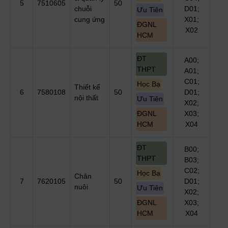
5
7510605
50
chuỗi
D01;
Ưu Tiên
cung ứng
X01;
ĐGNL
X02
HCM
ĐT
A00;
THPT
A01;
C01;
Học Bạ
Thiết kế
6
7580108
50
D01;
nội thất
Ưu Tiên
X02;
ĐGNL
X03;
HCM
X04
ĐT
B00;
THPT
B03;
C02;
Học Bạ
Chăn
7
7620105
50
D01;
nuôi
Ưu Tiên
X02;
ĐGNL
X03;
HCM
X04