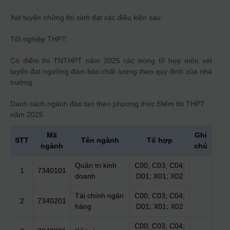
Xét tuyển những thí sinh đạt các điều kiện sau:
Tốt nghiệp THPT;
Có điểm thi TNTHPT năm 2025 các trong tổ hợp môn xét
tuyển đạt ngưỡng đảm bảo chất lượng theo quy định của nhà
trường.
Danh sách ngành đào tạo theo phương thức
Điểm thi THPT
năm 2025
Mã
Ghi
STT
Tên ngành
Tổ hợp
ngành
chú
Quản trị kinh
C00; C03; C04;
1
7340101
doanh
D01; X01; X02
Tài chính ngân
C00; C03; C04;
2
7340201
hàng
D01; X01; X02
C00; C03; C04;