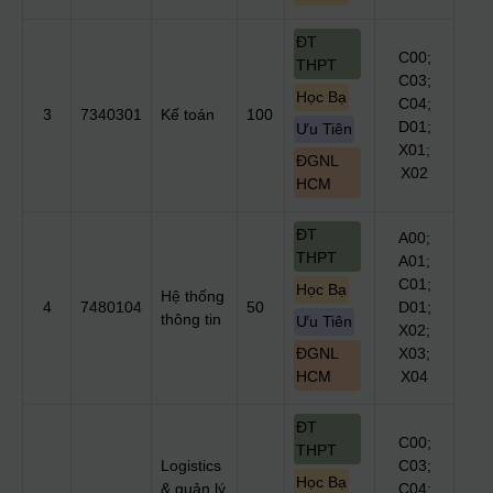
ĐT
C00;
THPT
C03;
Học Bạ
C04;
3
7340301
Kế toán
100
D01;
Ưu Tiên
X01;
ĐGNL
X02
HCM
ĐT
A00;
THPT
A01;
C01;
Học Bạ
Hệ thống
4
7480104
50
D01;
thông tin
Ưu Tiên
X02;
ĐGNL
X03;
HCM
X04
ĐT
C00;
THPT
Logistics
C03;
Học Bạ
& quản lý
C04;