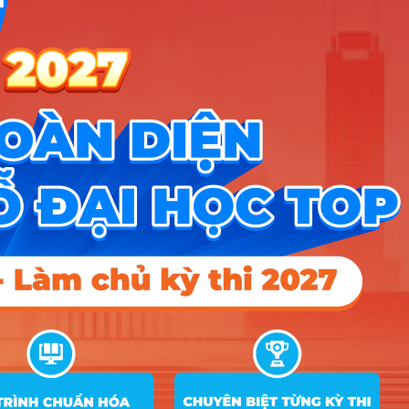
HCM
năm 2025
Mã
Ghi
STT
Tên ngành
Tổ hợp
ngành
chú
Quản trị kinh
C00; C03; C04;
1
7340101
doanh
D01; X01; X02
Tài chính ngân
C00; C03; C04;
2
7340201
hàng
D01; X01; X02
C00; C03; C04;
3
7340301
Kế toán
D01; X01; X02
A00; A01; C01;
Hệ thống thông
4
7480104
D01; X02; X03;
tin
X04
Logistics &
C00; C03; C04;
5
7510605
quản lý chuỗi
D01; X01; X02
cung ứng