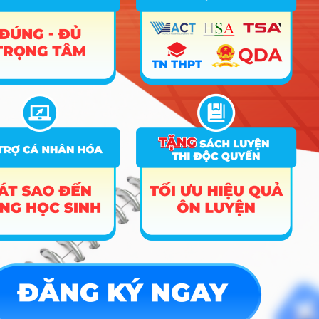
A00; A01; C01;
Thiết kế nội
6
7580108
D01; X02; X03;
thất
X04
B00; B03; C02;
7
7620105
Chăn nuôi
D01; X02; X03;
X04
B00; B03; C02;
Khoa học cây
8
7620110
D01; X02; X03;
trồng
X04
B00; B03; C02;
Bảo vệ thực
9
7620112
D01; X02; X03;
vật
X04
B00; B03; C02;
10
7620205
Lâm sinh
D01; X02; X03;
X04
B00; B03; C02;
Quản lí tài
11
7620211
D01; X02; X03;
nguyên rừng