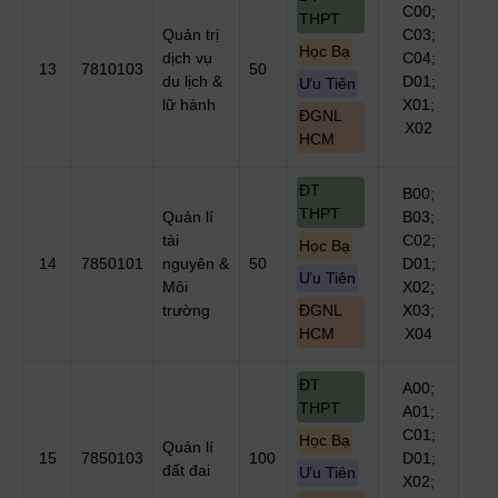
C00;
THPT
Quản trị
C03;
Học Bạ
dịch vụ
C04;
13
7810103
50
du lịch &
D01;
Ưu Tiên
lữ hành
X01;
ĐGNL
X02
HCM
ĐT
B00;
THPT
Quản lí
B03;
tài
C02;
Học Bạ
14
7850101
nguyên &
50
D01;
Ưu Tiên
Môi
X02;
trường
ĐGNL
X03;
HCM
X04
ĐT
A00;
THPT
A01;
C01;
Học Bạ
Quản lí
15
7850103
100
D01;
đất đai
Ưu Tiên
X02;