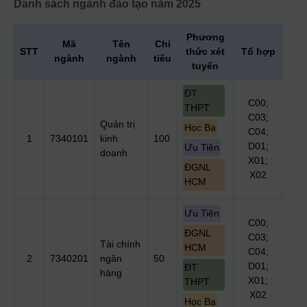
Danh sách ngành đào tạo
năm 2025
Phương
Mã
Tên
Chỉ
STT
thức xét
Tổ hợp
ngành
ngành
tiêu
tuyển
ĐT
C00;
THPT
C03;
Quản trị
Học Bạ
C04;
1
7340101
kinh
100
D01;
Ưu Tiên
doanh
X01;
ĐGNL
X02
HCM
Ưu Tiên
C00;
ĐGNL
C03;
Tài chính
HCM
C04;
2
7340201
ngân
50
D01;
ĐT
hàng
X01;
THPT
X02
Học Bạ