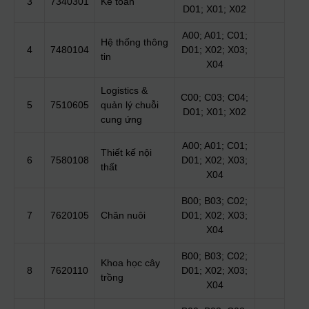
3
7340301
Kế toán
D01; X01; X02
A00; A01; C01;
Hệ thống thông
4
7480104
D01; X02; X03;
tin
X04
Logistics &
C00; C03; C04;
5
7510605
quản lý chuỗi
D01; X01; X02
cung ứng
A00; A01; C01;
Thiết kế nội
6
7580108
D01; X02; X03;
thất
X04
B00; B03; C02;
7
7620105
Chăn nuôi
D01; X02; X03;
X04
B00; B03; C02;
Khoa học cây
8
7620110
D01; X02; X03;
trồng
X04