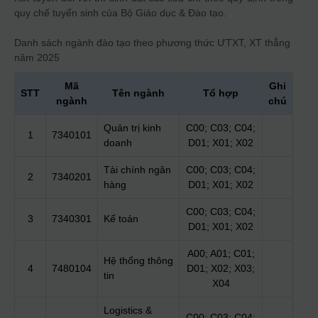
quy chế tuyển sinh của Bộ Giáo dục & Đào tạo.
Danh sách ngành đào tạo theo phương thức
ƯTXT, XT thẳng
năm 2025
Mã
Ghi
STT
Tên ngành
Tổ hợp
ngành
chú
Quản trị kinh
C00; C03; C04;
1
7340101
doanh
D01; X01; X02
Tài chính ngân
C00; C03; C04;
2
7340201
hàng
D01; X01; X02
C00; C03; C04;
3
7340301
Kế toán
D01; X01; X02
A00; A01; C01;
Hệ thống thông
4
7480104
D01; X02; X03;
tin
X04
Logistics &
C00; C03; C04;