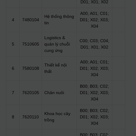
D01; X01; X02
A00; A01; C01;
Hệ thống thông
4
7480104
D01; X02; X03;
tin
X04
Logistics &
C00; C03; C04;
5
7510605
quản lý chuỗi
D01; X01; X02
cung ứng
A00; A01; C01;
Thiết kế nội
6
7580108
D01; X02; X03;
thất
X04
B00; B03; C02;
7
7620105
Chăn nuôi
D01; X02; X03;
X04
B00; B03; C02;
Khoa học cây
8
7620110
D01; X02; X03;
trồng
X04
B00; B03; C02;