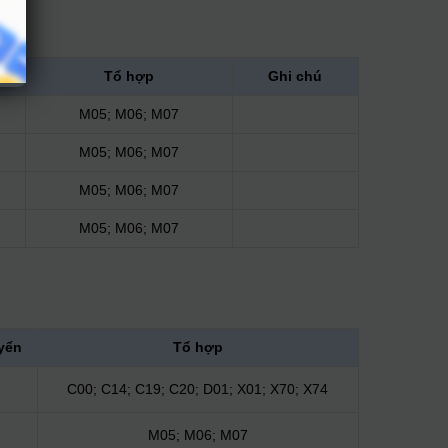
Tổ hợp
Ghi chú
M05; M06; M07
M05; M06; M07
M05; M06; M07
M05; M06; M07
yển
Tổ hợp
C00; C14; C19; C20; D01; X01; X70; X74
M05; M06; M07