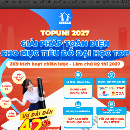
uyển dựa trên kết quả đánh giá đầu vào đại học trên máy tính (V-SAT)
o tạo theo phương thức
Điểm Đánh giá đầu vào V-SAT
ngành
Tên ngành
1
Giáo dục Mầm non
2
Giáo dục Tiểu học
7
Sư phạm Tiếng H’mong
Tiếng Việt và Văn hóa Việt Nam
4
Ngôn ngữ Trung Quốc
 KẾT HỢP
uyển giữa kết quả thi tốt nghiệp THPT năm 2025 với điểm thi năng khi
uyển giữa kết quả học tập cấp THPT với điểm thi năng khiếu (Mã PT 4