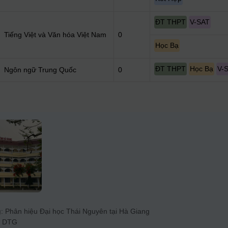
ĐT THPT
V-SAT
Tiếng Việt và Văn hóa Việt Nam
0
Học Bạ
ĐT THPT
Học Bạ
V-
Ngôn ngữ Trung Quốc
0
g
: Phân hiệu Đại học Thái Nguyên tại Hà Giang
: DTG