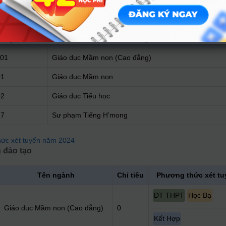
o tạo theo phương thức
Điểm xét tuyển kết hợp
ã ngành
Tên ngành
01
Giáo dục Mầm non (Cao đẳng)
01
Giáo dục Mầm non
02
Giáo dục Tiểu học
27
Sư phạm Tiếng H’mong
ức xét tuyển năm 2024
 đào tạo
Tên ngành
Chỉ tiêu
Phương thức xét tu
ĐT THPT
Học Bạ
Giáo dục Mầm non (Cao đẳng)
0
Kết Hợp