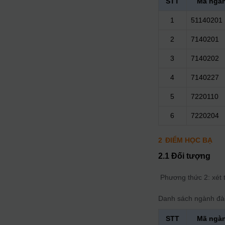
STT
Mã ngà
1
51140201
2
7140201
3
7140202
4
7140227
5
7220110
6
7220204
2
ĐIỂM HỌC BẠ
2.1 Đối tượng
Phương thức 2: xét 
Danh sách ngành đà
STT
Mã ngà