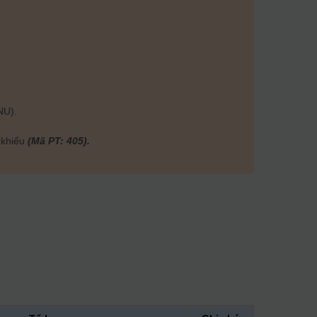
NU).
 khiếu
(Mã PT: 405).