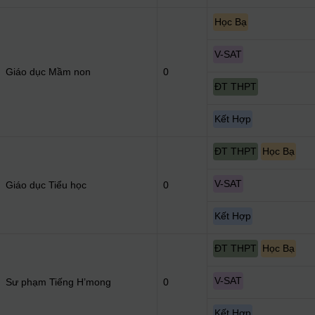
Học Bạ
V-SAT
Giáo dục Mầm non
0
ĐT THPT
Kết Hợp
ĐT THPT
Học Bạ
V-SAT
Giáo dục Tiểu học
0
Kết Hợp
ĐT THPT
Học Bạ
V-SAT
Sư phạm Tiếng H’mong
0
Kết Hợp