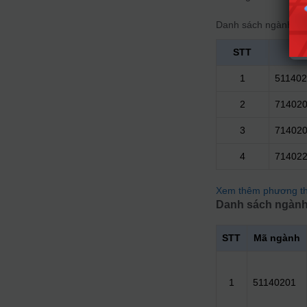
Danh sách ngành đà
STT
M
1
511402
2
71402
3
71402
4
71402
Xem thêm phương th
Danh sách ngành
STT
Mã ngành
1
51140201