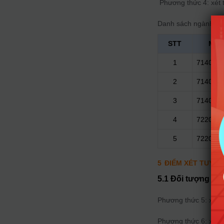
Phương thức 4: xét t
Danh sách ngành đà
STT
Mã 
1
714020
2
714020
3
714022
4
7220110
5
722020
5
ĐIỂM XÉT TUYỂN
5.1 Đối tượng
Phương thức 5: xét t
Phương thức 6: xét t