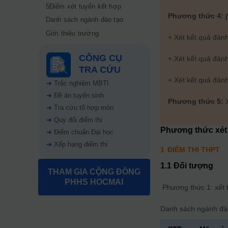
5Điểm xét tuyển kết hợp
Phương thức 4:
Danh sách ngành đào tạo
Giới thiệu trường
+ Xét kết quả đán
CÔNG CỤ
+ Xét kểt quả đán
TRA CỨU
+ Xét kết quả đán
➜
Trắc nghiệm MBTI
➜
Đề án tuyển sinh
Phương thức 5:
X
➜
Tra cứu tổ hợp môn
➜
Quy đổi điểm thi
Phương thức xét
➜
Điểm chuẩn Đại học
➜
Xếp hạng điểm thi
1
ĐIỂM THI THPT
1.1 Đối tượng
THAM GIA CỘNG ĐỒNG
PHHS HOCMAI
Phương thức 1: xết t
Danh sách ngành đà