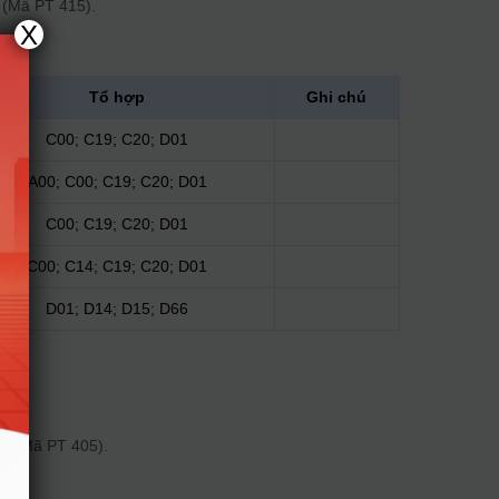
 (Mā PТ 415).
X
Tổ hợp
Ghi chú
C00; C19; C20; D01
A00; C00; C19; C20; D01
C00; C19; C20; D01
C00; C14; C19; C20; D01
D01; D14; D15; D66
ếu (Mã PT 405).
06).