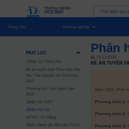
Hướng nghiệp
Tính điểm học 
HOCMAI
Trang chủ
Hướng nghiệp
Phân h
MỤC LỤC
15/12/2025
CÔNG CỤ TRA CỨU
ĐỀ ÁN TUYỂN S
Đề án tuyển sinh Phân hiệu Đại
học Thái Nguyên tại Hà Giang
2025
Phương thức xét tuyển năm
Năm 2025, Phân hi
2025
Phương thức 1:
1Điểm thi THPT
2Điểm học bạ
Phương thức 2:
3ƯTXT, XT thẳng
4Điểm Đánh giá đầu vào V-SAT
Phương thức 3:
X