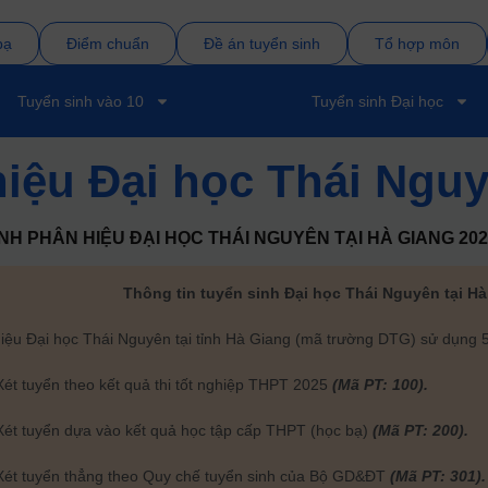
bạ
Điểm chuẩn
Đề án tuyển sinh
Tổ hợp môn
Tuyển sinh vào 10
Tuyển sinh Đại học
iệu Đại học Thái Nguy
INH
PHÂN HIỆU ĐẠI HỌC THÁI NGUYÊN TẠI HÀ GIANG
202
Thông tin tuyển sinh Đại học Thái Nguyên tại H
ệu Đại học Thái Nguyên tại tỉnh Hà Giang (mã trường DTG) sử dụng 5
Xét tuyển theo kết quả thi tốt nghiệp THPT 2025
(Mã PT: 100).
Xét tuyển dựa vào kết quả học tập cấp THPT (học bạ)
(Mã PT: 200).
ét tuyển thẳng theo Quy chế tuyển sinh của Bộ GD&ĐT
(Mã PT: 301).