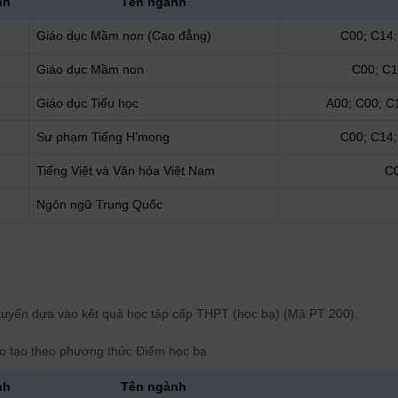
nh
Tên ngành
Giáo dục Mầm non (Cao đẳng)
C00; C14;
Giáo dục Mầm non
C00; C1
Giáo dục Tiểu học
A00; C00; C
Sư phạm Tiếng H’mong
C00; C14;
Tiếng Việt và Văn hóa Việt Nam
C0
Ngôn ngữ Trung Quốc
tuyển dựa vào kết quả học tập cấp THPT (học bạ) (Mã PT 200).
o tạo theo phương thức
Điểm học bạ
nh
Tên ngành