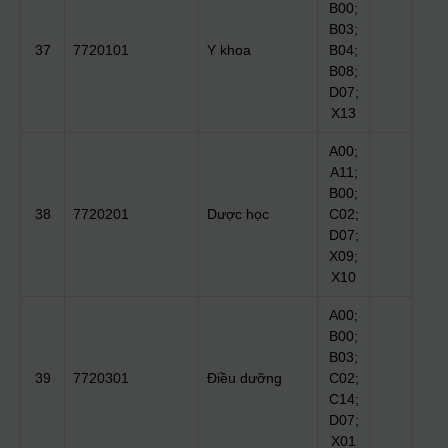
B00;
B03;
37
7720101
Y khoa
B04;
B08;
D07;
X13
A00;
A11;
B00;
38
7720201
Dược học
C02;
D07;
X09;
X10
A00;
B00;
B03;
39
7720301
Điều dưỡng
C02;
C14;
D07;
X01