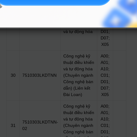
A00;
A01;
Công nghệ kỹ
A10;
29
7510303
thuật điều khiển
C01;
và tự động hóa
D01;
D07;
X05
Công nghệ kỹ
A00;
thuật điều khiển
A01;
và tự động hóa
A10;
30
7510303LKDTNN
(Chuyên ngành
C01;
Công nghệ bán
D01;
dẫn) (Liên kết
D07;
Đài Loan)
X05
Công nghệ kỹ
A00;
thuật điều khiển
A01;
và tự động hóa
A10;
7510303LKDTNN-
31
(Chuyên ngành
C01;
02
Công nghệ bán
D01;