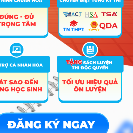
A10;
Công nghệ kỹ
26
7510203
C01;
thuật cơ điện tử
D01;
D07;
X05
A00;
A01;
A10;
Công nghệ kỹ
27
7510205
C01;
thuật ô tô
D01;
D07;
X05
A00;
A01;
Công nghệ kỹ
A10;
28
7510301
thuật điện, điện
C01;
tử
D01;
D07;
X05