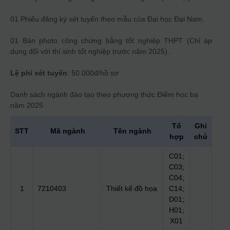
01 Phiếu đăng ký xét tuyển theo mẫu của Đại học Đại Nam.
01 Bản photo công chứng bằng tốt nghiệp THPT (Chỉ áp
dụng đối với thí sinh tốt nghiệp trước năm 2025).
Lệ phí xét tuyển
: 50.000đ/hồ sơ
Danh sách ngành đào tạo theo phương thức
Điểm học bạ
năm 2025
Tổ
Ghi
STT
Mã ngành
Tên ngành
hợp
chú
C01;
C03;
C04;
1
7210403
Thiết kế đồ họa
C14;
D01;
H01;
X01