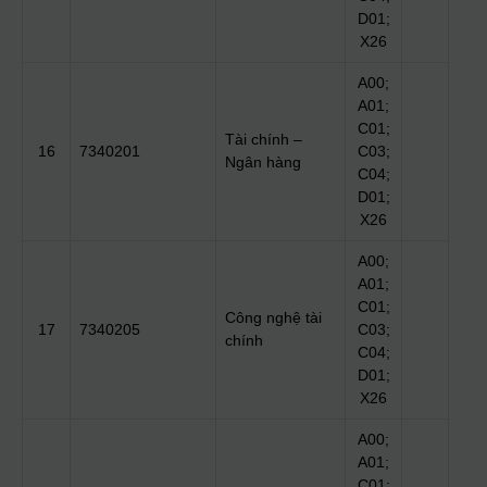
D01;
X26
A00;
A01;
C01;
Tài chính –
16
7340201
C03;
Ngân hàng
C04;
D01;
X26
A00;
A01;
C01;
Công nghệ tài
17
7340205
C03;
chính
C04;
D01;
X26
A00;
A01;
C01;