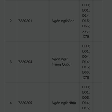
C00;
D01;
D14;
2
7220201
Ngôn ngữ Anh
D15;
D66;
X78;
X79
C00;
D01;
D04;
Ngôn ngữ
3
7220204
D14;
Trung Quốc
D15;
D66;
X78
C00;
D01;
D06;
4
7220209
Ngôn ngữ Nhật
D14;
D15;