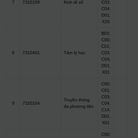
7
7310109
Kinh tế số
C03;
C04;
D01;
X26
B03;
C00;
C01;
8
7310401
Tâm lý học
C03;
C04;
D01;
X01
C00;
C01;
C03;
Truyền thông
9
7320104
C04;
đa phương tiện
C14;
D01;
X01
C00;