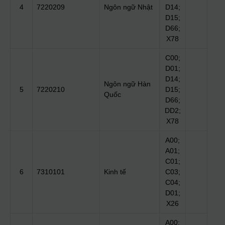
4
7220209
Ngôn ngữ Nhật
D14;
D15;
D66;
X78
C00;
D01;
D14;
Ngôn ngữ Hàn
5
7220210
D15;
Quốc
D66;
DD2;
X78
A00;
A01;
C01;
6
7310101
Kinh tế
C03;
C04;
D01;
X26
A00;