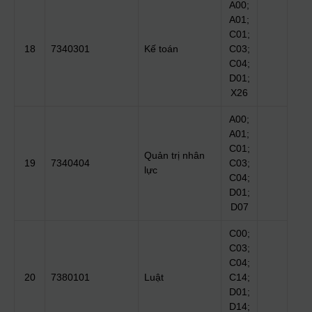
A00;
A01;
C01;
18
7340301
Kế toán
C03;
C04;
D01;
X26
A00;
A01;
C01;
Quản trị nhân
19
7340404
C03;
lực
C04;
D01;
D07
C00;
C03;
C04;
20
7380101
Luật
C14;
D01;
D14;