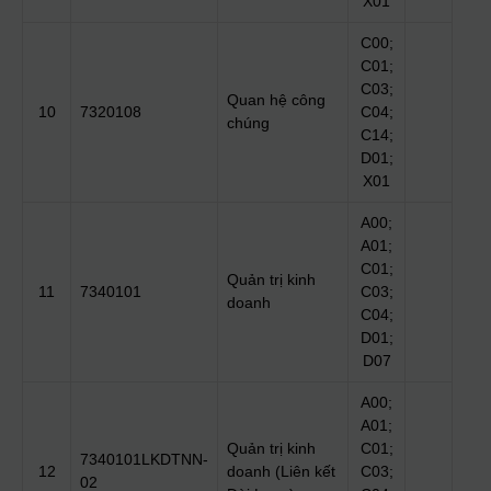
X01
C00;
C01;
C03;
Quan hệ công
10
7320108
C04;
chúng
C14;
D01;
X01
A00;
A01;
C01;
Quản trị kinh
11
7340101
C03;
doanh
C04;
D01;
D07
A00;
A01;
Quản trị kinh
C01;
7340101LKDTNN-
12
doanh (Liên kết
C03;
02