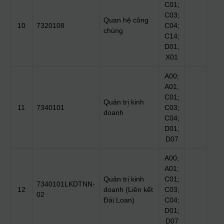
C01;
C03;
Quan hệ công
10
7320108
C04;
chúng
C14;
D01;
X01
A00;
A01;
C01;
Quản trị kinh
11
7340101
C03;
doanh
C04;
D01;
D07
A00;
A01;
Quản trị kinh
C01;
7340101LKDTNN-
12
doanh (Liên kết
C03;
02
Đài Loan)
C04;
D01;
D07