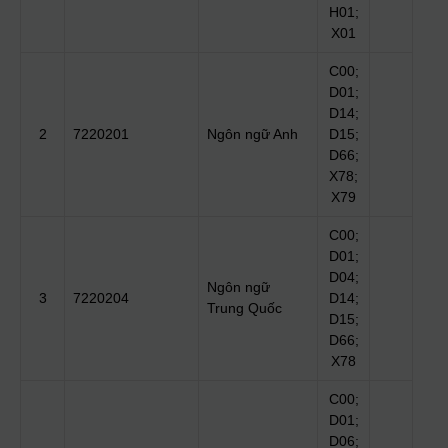
H01;
X01
C00;
D01;
D14;
2
7220201
Ngôn ngữ Anh
D15;
D66;
X78;
X79
C00;
D01;
D04;
Ngôn ngữ
3
7220204
D14;
Trung Quốc
D15;
D66;
X78
C00;
D01;
D06;