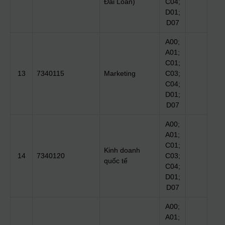
Đài Loan)
C04;
D01;
D07
A00;
A01;
C01;
13
7340115
Marketing
C03;
C04;
D01;
D07
A00;
A01;
C01;
Kinh doanh
14
7340120
C03;
quốc tế
C04;
D01;
D07
A00;
A01;