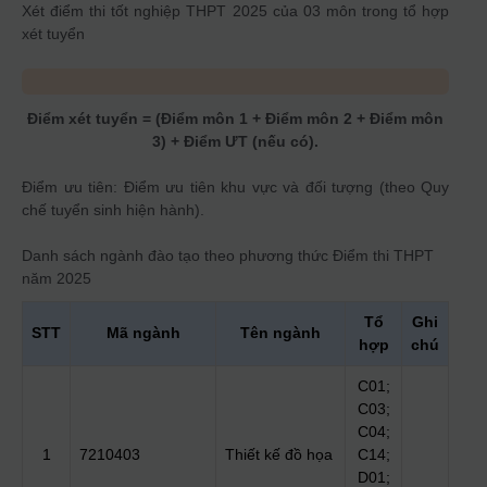
Xét điểm thi tốt nghiệp THPT 2025 của 03 môn trong tổ hợp
xét tuyển
Điểm xét tuyển = (Điểm môn 1 + Điểm môn 2 + Điểm môn
3) + Điểm ƯT (nếu có).
Điểm ưu tiên: Điểm ưu tiên khu vực và đối tượng (theo Quy
chế tuyển sinh hiện hành).
Danh sách ngành đào tạo theo phương thức
Điểm thi THPT
năm 2025
Tổ
Ghi
STT
Mã ngành
Tên ngành
hợp
chú
C01;
C03;
C04;
1
7210403
Thiết kế đồ họa
C14;
D01;