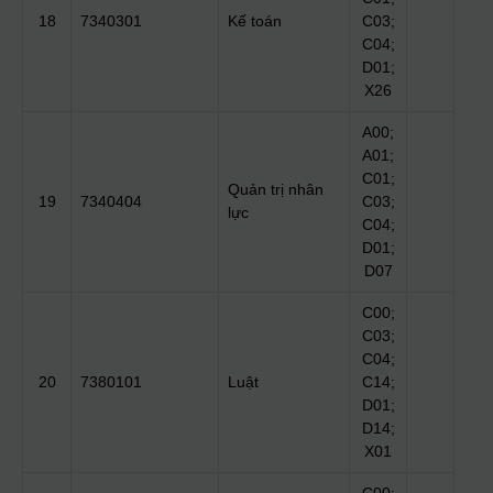
18
7340301
Kế toán
C03;
C04;
D01;
X26
A00;
A01;
C01;
Quản trị nhân
19
7340404
C03;
lực
C04;
D01;
D07
C00;
C03;
C04;
20
7380101
Luật
C14;
D01;
D14;
X01
C00;