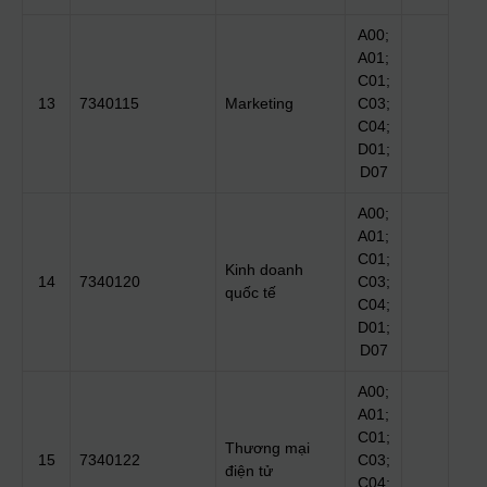
A00;
A01;
C01;
13
7340115
Marketing
C03;
C04;
D01;
D07
A00;
A01;
C01;
Kinh doanh
14
7340120
C03;
quốc tế
C04;
D01;
D07
A00;
A01;
C01;
Thương mại
15
7340122
C03;
điện tử
C04;