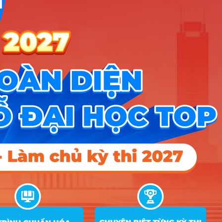
tin
D07;
X06;
X26
A00;
A01;
C01;
Công nghệ
24
7480201
D01;
thông tin
D07;
X06;
X26
A00;
A01;
Công nghệ
C01;
25
7480201LKDTNN
thông tin (Liên
D01;
kết Đài Loan)
D07;
X06;
X26
A00;
A01;