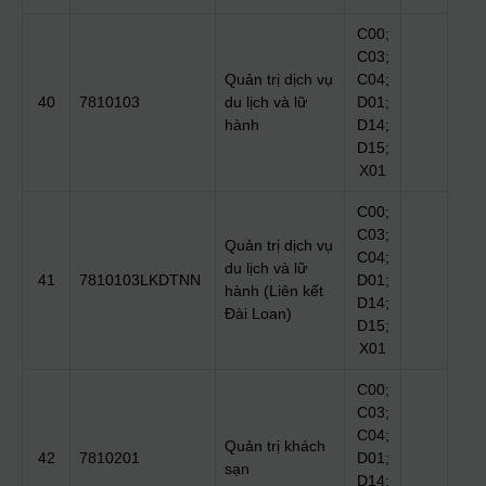
C00;
C03;
Quản trị dịch vụ
C04;
40
7810103
du lịch và lữ
D01;
hành
D14;
D15;
X01
C00;
C03;
Quản trị dịch vụ
C04;
du lịch và lữ
41
7810103LKDTNN
D01;
hành (Liên kết
D14;
Đài Loan)
D15;
X01
C00;
C03;
C04;
Quản trị khách
42
7810201
D01;
sạn
D14;