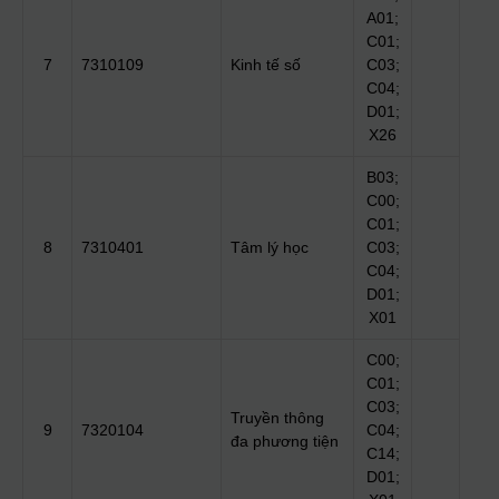
A01;
C01;
7
7310109
Kinh tế số
C03;
C04;
D01;
X26
B03;
C00;
C01;
8
7310401
Tâm lý học
C03;
C04;
D01;
X01
C00;
C01;
C03;
Truyền thông
9
7320104
C04;
đa phương tiện
C14;
D01;