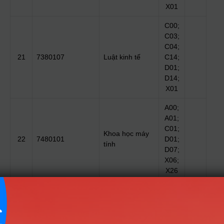
X01
C00;
C03;
C04;
21
7380107
Luật kinh tế
C14;
D01;
D14;
X01
A00;
A01;
C01;
Khoa học máy
22
7480101
D01;
tính
D07;
X06;
X26
A00;
A01;
C01;
Hệ thống thông
23
7480104
D01;