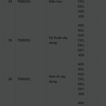
34
7580101
Kiến trúc
C01;
D01;
V00;
X05
A00;
A01;
A10;
Kỹ thuật xây
35
7580201
C01;
dựng
D01;
D07;
X05
A00;
A01;
A10;
Kinh tế xây
36
7580301
C01;
dựng
D01;
D07;
X05
A00;