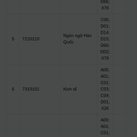
D66;
X78
C00;
D01;
D14;
Ngôn ngữ Hàn
5
7220210
D15;
Quốc
D66;
DD2;
X78
A00;
A01;
C01;
6
7310101
Kinh tế
C03;
C04;
D01;
X26
A00;
A01;
C01;