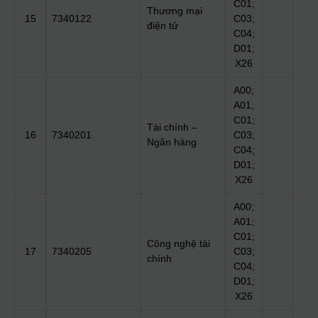
C01;
Thương mại
15
7340122
C03;
điện tử
C04;
D01;
X26
A00;
A01;
C01;
Tài chính –
16
7340201
C03;
Ngân hàng
C04;
D01;
X26
A00;
A01;
C01;
Công nghệ tài
17
7340205
C03;
chính
C04;
D01;
X26