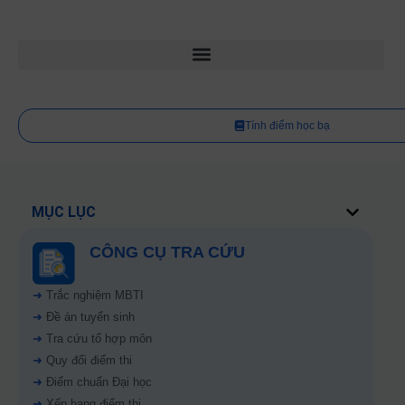
Tính điểm học bạ
MỤC LỤC
CÔNG CỤ TRA CỨU
➜
Trắc nghiệm MBTI
➜
Đề án tuyển sinh
➜
Tra cứu tổ hợp môn
➜
Quy đổi điểm thi
➜
Điểm chuẩn Đại học
➜
Xếp hạng điểm thi