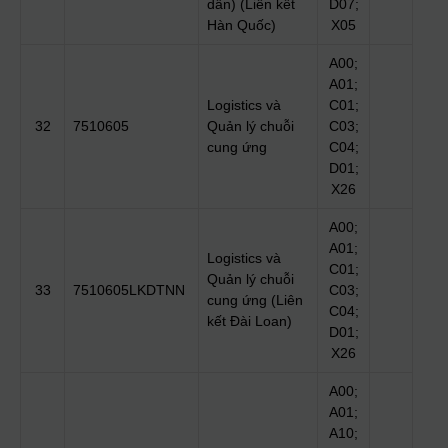
dẫn) (Liên kết
D07;
Hàn Quốc)
X05
A00;
A01;
Logistics và
C01;
32
7510605
Quản lý chuỗi
C03;
cung ứng
C04;
D01;
X26
A00;
A01;
Logistics và
C01;
Quản lý chuỗi
33
7510605LKDTNN
C03;
cung ứng (Liên
C04;
kết Đài Loan)
D01;
X26
A00;
A01;
A10;