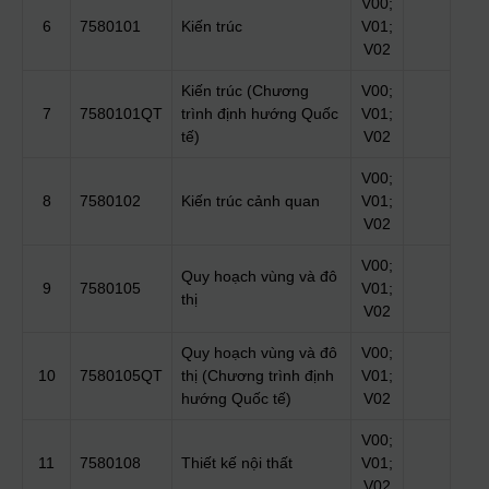
V00;
6
7580101
Kiến trúc
V01;
V02
Kiến trúc (Chương
V00;
7
7580101QT
trình định hướng Quốc
V01;
tế)
V02
V00;
8
7580102
Kiến trúc cảnh quan
V01;
V02
V00;
Quy hoạch vùng và đô
9
7580105
V01;
thị
V02
Quy hoạch vùng và đô
V00;
10
7580105QT
thị (Chương trình định
V01;
hướng Quốc tế)
V02
V00;
11
7580108
Thiết kế nội thất
V01;
V02