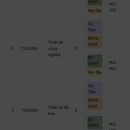
THPT
V01;
V02
Học Bạ
Ưu
Tiên
ĐGNL
Thiết kế
HCM
2
7210402
công
0
nghiệp
ĐT
H01;
THPT
H02
Học Bạ
Ưu
Tiên
ĐGNL
HCM
Thiết kế đồ
3
7210403
0
họa
ĐT
H01;
THPT