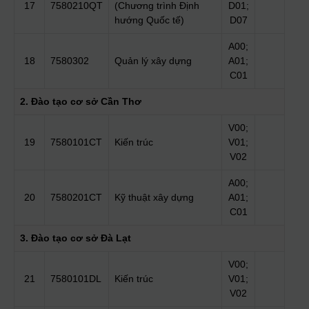
17
7580210QT
(Chương trình Định
D01;
hướng Quốc tế)
D07
A00;
18
7580302
Quản lý xây dựng
A01;
C01
2. Đào tạo cơ sở Cần Thơ
V00;
19
7580101CT
Kiến trúc
V01;
V02
A00;
20
7580201CT
Kỹ thuật xây dựng
A01;
C01
3. Đào tạo cơ sở Đà Lạt
V00;
21
7580101DL
Kiến trúc
V01;
V02