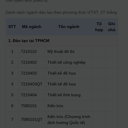
chế tuyển sinh (Điều 8).
Danh sách ngành đào tạo theo phương thức
ƯTXT, XT thẳng
Tổ
Ghi
STT
Mã ngành
Tên ngành
hợp
chú
1. Đào tạo tại TPHCM
1
7210110
Mỹ thuật đô thị
2
7210402
Thiết kế công nghiệp
3
7210403
Thiết kế đồ họa
4
7210403QT
Thiết kế đồ họa
5
7210404
Thiết kế thời trang
6
7580101
Kiến trúc
Kiến trúc (Chương trình
7
7580101QT
định hướng Quốc tế)