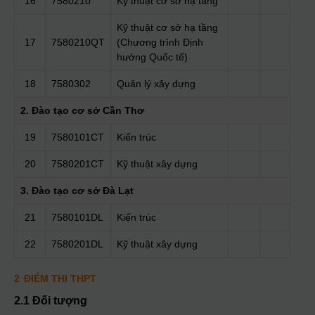
16
7580210
Kỹ thuật cơ sở hạ tầng
Kỹ thuật cơ sở hạ tầng
17
7580210QT
(Chương trình Định
hướng Quốc tế)
18
7580302
Quản lý xây dựng
2. Đào tạo cơ sở Cần Thơ
19
7580101CT
Kiến trúc
20
7580201CT
Kỹ thuật xây dựng
3. Đào tạo cơ sở Đà Lạt
21
7580101DL
Kiến trúc
22
7580201DL
Kỹ thuật xây dựng
2
ĐIỂM THI THPT
2.1 Đối tượng