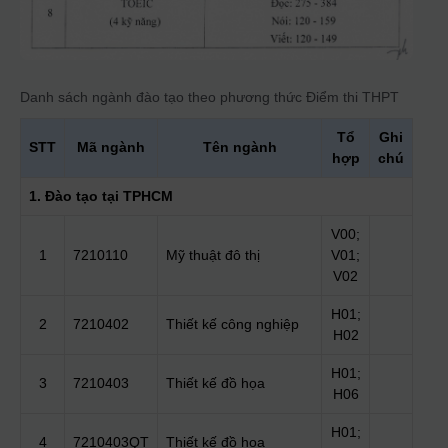
Danh sách ngành đào tạo theo phương thức
Điểm thi THPT
Tổ
Ghi
STT
Mã ngành
Tên ngành
hợp
chú
1. Đào tạo tại TPHCM
V00;
1
7210110
Mỹ thuật đô thị
V01;
V02
H01;
2
7210402
Thiết kế công nghiệp
H02
H01;
3
7210403
Thiết kế đồ họa
H06
H01;
4
7210403QT
Thiết kế đồ họa