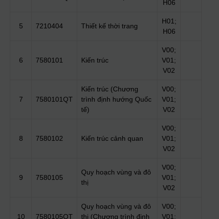
H06
H01;
5
7210404
Thiết kế thời trang
H06
V00;
6
7580101
Kiến trúc
V01;
V02
Kiến trúc (Chương
V00;
7
7580101QT
trình định hướng Quốc
V01;
tế)
V02
V00;
8
7580102
Kiến trúc cảnh quan
V01;
V02
V00;
Quy hoạch vùng và đô
9
7580105
V01;
thị
V02
Quy hoạch vùng và đô
V00;
10
7580105QT
thị (Chương trình định
V01;