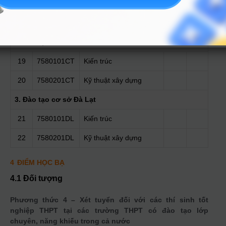
hướng Quốc tế)
18
7580302
Quản lý xây dựng
2. Đào tạo cơ sở Cần Thơ
19
7580101CT
Kiến trúc
20
7580201CT
Kỹ thuật xây dựng
3. Đào tạo cơ sở Đà Lạt
21
7580101DL
Kiến trúc
22
7580201DL
Kỹ thuật xây dựng
4
ĐIỂM HỌC BẠ
4.1 Đối tượng
Phương thức 4 – Xét tuyển đối với các thí sinh tốt
nghiệp THPT tại các trường THPT có đào tạo lớp
chuyên, năng khiếu trong cả nước