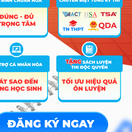
thị
Quy hoạch vùng và đô
10
7580105QT
thị (Chương trình định
hướng Quốc tế)
11
7580108
Thiết kế nội thất
12
7580108QT
Thiết kế nội thất
Thiết kế đô thị
13
7580110
(Chương trình tiên tiến)
14
7580201
Kỹ thuật xây dựng
Kỹ thuật xây dựng
15
7580201QT
(Chương trình Định
hướng Quốc tế)
16
7580210
Kỹ thuật cơ sở hạ tầng
Kỹ thuật cơ sở hạ tầng
17
7580210QT
(Chương trình Định