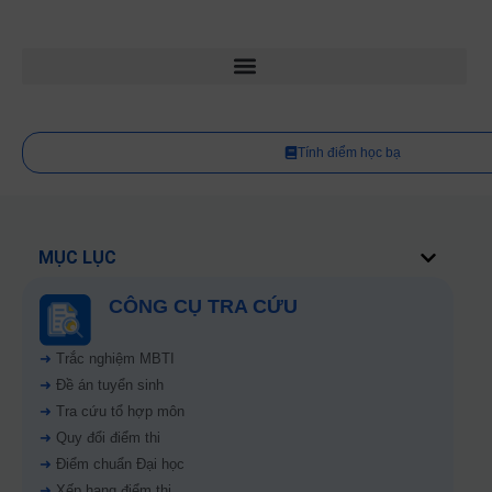
Tính điểm học bạ
MỤC LỤC
CÔNG CỤ TRA CỨU
➜
Trắc nghiệm MBTI
➜
Đề án tuyển sinh
➜
Tra cứu tổ hợp môn
➜
Quy đổi điểm thi
➜
Điểm chuẩn Đại học
➜
Xếp hạng điểm thi