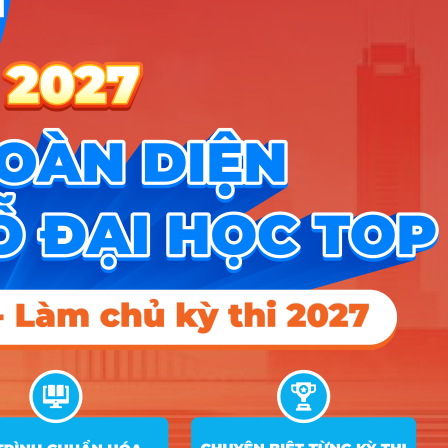
Tổ
Ghi
STT
Mã ngành
Tên ngành
hợp
chú
1. Đào tạo tại TPHCM
1
7210110
Mỹ thuật đô thị
2
7210402
Thiết kế công nghiệp
3
7210403
Thiết kế đồ họa
4
7210403QT
Thiết kế đồ họa
5
7210404
Thiết kế thời trang
6
7580101
Kiến trúc
Kiến trúc (Chương trình
7
7580101QT
định hướng Quốc tế)
8
7580102
Kiến trúc cảnh quan
Quy hoạch vùng và đô
9
7580105