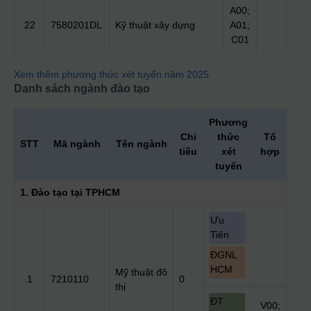
A00;
22
7580201DL
Kỹ thuật xây dựng
A01;
C01
Xem thêm phương thức xét tuyển năm 2025
Danh sách ngành đào tạo
Phương
Chỉ
thức
Tổ
STT
Mã ngành
Tên ngành
tiêu
xét
hợp
tuyển
1. Đào tạo tại TPHCM
Ưu
Tiên
ĐGNL
HCM
Mỹ thuật đô
1
7210110
0
thị
ĐT
V00;