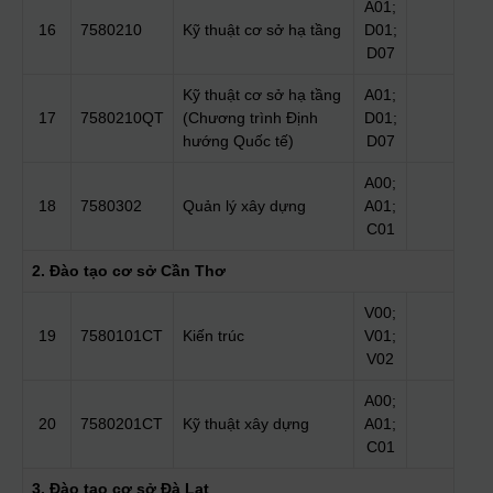
A01;
16
7580210
Kỹ thuật cơ sở hạ tầng
D01;
D07
Kỹ thuật cơ sở hạ tầng
A01;
17
7580210QT
(Chương trình Định
D01;
hướng Quốc tế)
D07
A00;
18
7580302
Quản lý xây dựng
A01;
C01
2. Đào tạo cơ sở Cần Thơ
V00;
19
7580101CT
Kiến trúc
V01;
V02
A00;
20
7580201CT
Kỹ thuật xây dựng
A01;
C01
3. Đào tạo cơ sở Đà Lạt