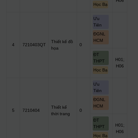
H06
Học Bạ
Ưu
Tiên
ĐGNL
HCM
Thiết kế đồ
4
7210403QT
0
họa
ĐT
H01;
THPT
H06
Học Bạ
Ưu
Tiên
ĐGNL
HCM
Thiết kế
5
7210404
0
thời trang
ĐT
H01;
THPT
H06
Học Bạ