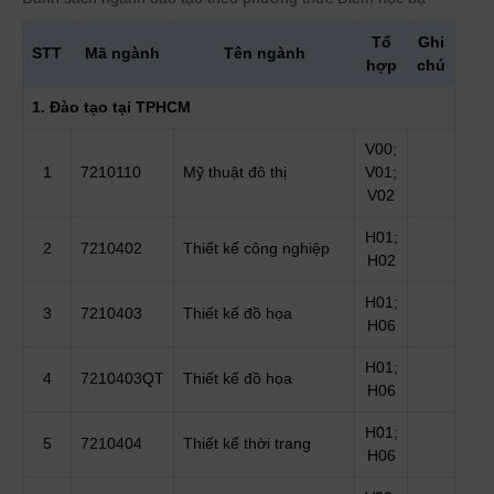
Tổ
Ghi
STT
Mã ngành
Tên ngành
hợp
chú
1. Đào tạo tại TPHCM
V00;
1
7210110
Mỹ thuật đô thị
V01;
V02
H01;
2
7210402
Thiết kế công nghiệp
H02
H01;
3
7210403
Thiết kế đồ họa
H06
H01;
4
7210403QT
Thiết kế đồ họa
H06
H01;
5
7210404
Thiết kế thời trang
H06