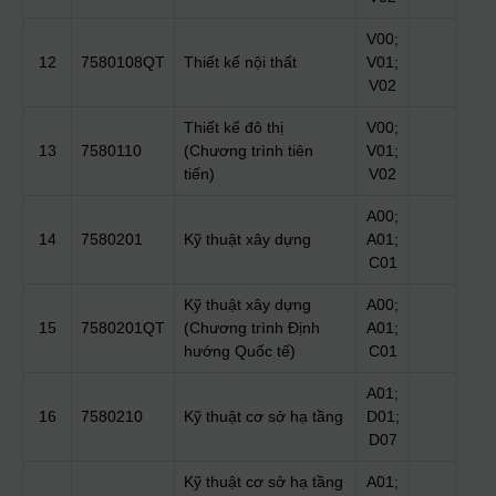
V00;
12
7580108QT
Thiết kế nội thất
V01;
V02
Thiết kế đô thị
V00;
13
7580110
(Chương trình tiên
V01;
tiến)
V02
A00;
14
7580201
Kỹ thuật xây dựng
A01;
C01
Kỹ thuật xây dựng
A00;
15
7580201QT
(Chương trình Định
A01;
hướng Quốc tế)
C01
A01;
16
7580210
Kỹ thuật cơ sở hạ tầng
D01;
D07
Kỹ thuật cơ sở hạ tầng
A01;