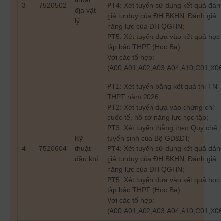
thuật
3
7520502
PT4: Xét tuyển sử dụng kết quả đán
địa vật
giá tư duy của ĐH BKHN, Đánh giá
lý
năng lực của ĐH QGHN;
PT5: Xét tuyển dựa vào kết quả học
tập bậc THPT (Học Bạ)
Với các tổ hợp:
(A00;A01;A02;A03;A04;A10;C01;X0
PT1: Xét tuyển bằng kết quả thi TN
THPT năm 2026;
PT2: Xét tuyển dựa vào chứng chỉ
quốc tế, hồ sơ năng lực học tập;
PT3: Xét tuyển thẳng theo Quy chế
Kỹ
tuyển sinh của Bộ GD&ĐT;
4
7520604
thuật
PT4: Xét tuyển sử dụng kết quả đán
dầu khí
giá tư duy của ĐH BKHN, Đánh giá
năng lực của ĐH QGHN;
PT5: Xét tuyển dựa vào kết quả học
tập bậc THPT (Học Bạ)
Với các tổ hợp:
(A00;A01;A02;A03;A04;A10;C01;X0