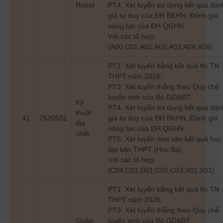
Robot
PT4: Xét tuyển sử dụng kết quả đán
giá tư duy của ĐH BKHN, Đánh giá
năng lực của ĐH QGHN
Với các tổ hợp:
(A00;C01;A01;A02;A03;A04;X06)
PT1: Xét tuyển bằng kết quả thi TN
THPT năm 2026;
PT3: Xét tuyển thẳng theo Quy chế
tuyển sinh của Bộ GD&ĐT;
Kỹ
PT4: Xét tuyển sử dụng kết quả đán
thuật
41
7520501
giá tư duy của ĐH BKHN, Đánh giá
địa
năng lực của ĐH QGHN;
chất
PT5: Xét tuyển dựa vào kết quả học
tập bậc THPT (Học Bạ)
Với các tổ hợp:
(C04;C01;D01;C02;C03;X02;X01)
PT1: Xét tuyển bằng kết quả thi TN
THPT năm 2026;
PT3: Xét tuyển thẳng theo Quy chế
Quản
tuyển sinh của Bộ GD&ĐT;