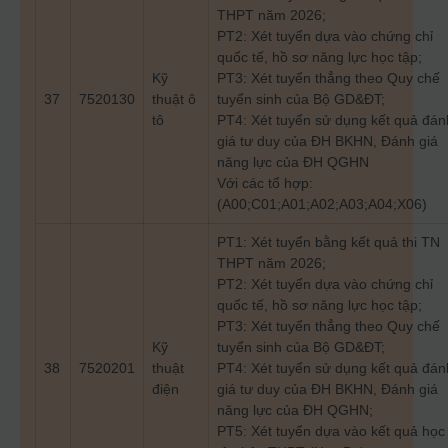
THPT năm 2026;
PT2: Xét tuyển dựa vào chứng chỉ
quốc tế, hồ sơ năng lực học tập;
Kỹ
PT3: Xét tuyển thẳng theo Quy chế
37
7520130
thuật ô
tuyển sinh của Bộ GD&ĐT;
tô
PT4: Xét tuyển sử dụng kết quả đán
giá tư duy của ĐH BKHN, Đánh giá
năng lực của ĐH QGHN
Với các tổ hợp:
(A00;C01;A01;A02;A03;A04;X06)
PT1: Xét tuyển bằng kết quả thi TN
THPT năm 2026;
PT2: Xét tuyển dựa vào chứng chỉ
quốc tế, hồ sơ năng lực học tập;
PT3: Xét tuyển thẳng theo Quy chế
Kỹ
tuyển sinh của Bộ GD&ĐT;
38
7520201
thuật
PT4: Xét tuyển sử dụng kết quả đán
điện
giá tư duy của ĐH BKHN, Đánh giá
năng lực của ĐH QGHN;
PT5: Xét tuyển dựa vào kết quả học