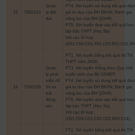
Quản
PT4: Xét tuyển sử dụng kết quả đán
15
7850103
lý đất
giá tư duy của ĐH BKHN, Đánh giá
đai
năng lực của ĐH QGHN;
PT5: Xét tuyển dựa vào kết quả học
tập bậc THPT (Học Bạ)
Với các tổ hợp:
(D01;C04;C01;X01;C03;B03;C02;X0
PT1: Xét tuyển bằng kết quả thi TN
THPT năm 2026;
Quản
PT3: Xét tuyển thẳng theo Quy chế
lý phát
tuyển sinh của Bộ GD&ĐT;
triển đô
PT4: Xét tuyển sử dụng kết quả đán
16
7580109
thị và
giá tư duy của ĐH BKHN, Đánh giá
bất
năng lực của ĐH QGHN;
động
PT5: Xét tuyển dựa vào kết quả học
sản
tập bậc THPT (Học Bạ)
Với các tổ hợp:
(D01;C04;C01;C02;C03;B03;C14)
PT1: Xét tuyển bằng kết quả thi TN