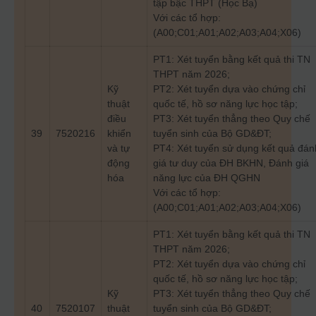
tập bậc THPT (Học Bạ)
Với các tổ hợp:
(A00;C01;A01;A02;A03;A04;X06)
PT1: Xét tuyển bằng kết quả thi TN
THPT năm 2026;
Kỹ
PT2: Xét tuyển dựa vào chứng chỉ
thuật
quốc tế, hồ sơ năng lực học tập;
điều
PT3: Xét tuyển thẳng theo Quy chế
39
7520216
khiển
tuyển sinh của Bộ GD&ĐT;
và tự
PT4: Xét tuyển sử dụng kết quả đán
động
giá tư duy của ĐH BKHN, Đánh giá
hóa
năng lực của ĐH QGHN
Với các tổ hợp:
(A00;C01;A01;A02;A03;A04;X06)
PT1: Xét tuyển bằng kết quả thi TN
THPT năm 2026;
PT2: Xét tuyển dựa vào chứng chỉ
quốc tế, hồ sơ năng lực học tập;
Kỹ
PT3: Xét tuyển thẳng theo Quy chế
40
7520107
thuật
tuyển sinh của Bộ GD&ĐT;