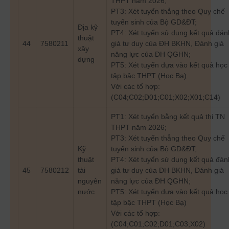
THPT năm 2026;
PT3: Xét tuyển thẳng theo Quy chế
tuyển sinh của Bộ GD&ĐT;
Địa kỹ
PT4: Xét tuyển sử dụng kết quả đán
thuật
44
7580211
giá tư duy của ĐH BKHN, Đánh giá
xây
năng lực của ĐH QGHN;
dựng
PT5: Xét tuyển dựa vào kết quả học
tập bậc THPT (Học Bạ)
Với các tổ hợp:
(C04;C02;D01;C01;X02;X01;C14)
PT1: Xét tuyển bằng kết quả thi TN
THPT năm 2026;
PT3: Xét tuyển thẳng theo Quy chế
Kỹ
tuyển sinh của Bộ GD&ĐT;
thuật
PT4: Xét tuyển sử dụng kết quả đán
45
7580212
tài
giá tư duy của ĐH BKHN, Đánh giá
nguyên
năng lực của ĐH QGHN;
nước
PT5: Xét tuyển dựa vào kết quả học
tập bậc THPT (Học Bạ)
Với các tổ hợp:
(C04;C01;C02;D01;C03;X02)