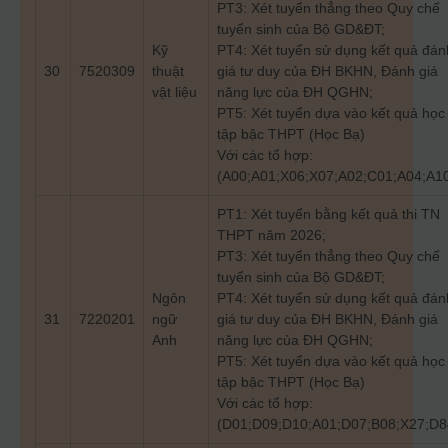
PT3: Xét tuyển thẳng theo Quy chế
tuyển sinh của Bộ GD&ĐT;
Kỹ
PT4: Xét tuyển sử dụng kết quả đán
30
7520309
thuật
giá tư duy của ĐH BKHN, Đánh giá
vật liệu
năng lực của ĐH QGHN;
PT5: Xét tuyển dựa vào kết quả học
tập bậc THPT (Học Bạ)
Với các tổ hợp:
(A00;A01;X06;X07;A02;C01;A04;A1
PT1: Xét tuyển bằng kết quả thi TN
THPT năm 2026;
PT3: Xét tuyển thẳng theo Quy chế
tuyển sinh của Bộ GD&ĐT;
Ngôn
PT4: Xét tuyển sử dụng kết quả đán
31
7220201
ngữ
giá tư duy của ĐH BKHN, Đánh giá
Anh
năng lực của ĐH QGHN;
PT5: Xét tuyển dựa vào kết quả học
tập bậc THPT (Học Bạ)
Với các tổ hợp:
(D01;D09;D10;A01;D07;B08;X27;D8