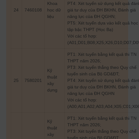
Khoa
PT4: Xét tuyển sử dụng kết quả đán
24
7460108
học dữ
giá tư duy của ĐH BKHN, Đánh giá
liệu
năng lực của ĐH QGHN;
PT5: Xét tuyển dựa vào kết quả học
tập bậc THPT (Học Bạ)
Với các tổ hợp:
(A01;D01;B08;X25;X26;D10;D07;D0
PT1: Xét tuyển bằng kết quả thi TN
THPT năm 2026;
PT3: Xét tuyển thẳng theo Quy chế
Kỹ
tuyển sinh của Bộ GD&ĐT;
thuật
25
7580201
PT4: Xét tuyển sử dụng kết quả đán
xây
giá tư duy của ĐH BKHN, Đánh giá
dựng
năng lực của ĐH QGHN
Với các tổ hợp:
(A00;A01;A02;A03;A04;X05;C01;X0
PT1: Xét tuyển bằng kết quả thi TN
Kỹ
THPT năm 2026;
thuật
PT3: Xét tuyển thẳng theo Quy chế
xây
tuyển sinh của Bộ GD&ĐT;