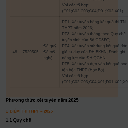
Với các tổ hợp:
(C01;C02;C03;C04;D01;X02;X01)
PT1: Xét tuyển bằng kết quả thi TN
THPT năm 2026;
PT3: Xét tuyển thẳng theo Quy chế
tuyển sinh của Bộ GD&ĐT;
Đá quý
PT4: Xét tuyển sử dụng kết quả đán
48
7520505
Đá mỹ
giá tư duy của ĐH BKHN, Đánh giá
nghệ
năng lực của ĐH QGHN;
PT5: Xét tuyển dựa vào kết quả học
tập bậc THPT (Học Bạ)
Với các tổ hợp:
(C01;C02;C03;C04;X01;D01;X02;X0
Phương thức xét tuyển năm
2025
1
ĐIỂM THI THPT
– 2025
1.1 Quy chế