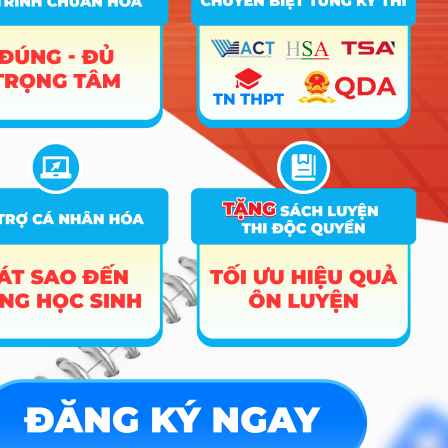
Với các tổ hợp:
(D01;C01;C04;X01;X02;C03;D04;C0
PT1: Xét tuyển bằng kết quả thi TN
THPT năm 2026;
PT3: Xét tuyển thẳng theo Quy chế
tuyển sinh của Bộ GD&ĐT;
Tài
PT4: Xét tuyển sử dụng kết quả đán
chính –
21
7340201
giá tư duy của ĐH BKHN, Đánh giá
Ngân
năng lực của ĐH QGHN;
hàng
PT5: Xét tuyển dựa vào kết quả học
tập bậc THPT (Học Bạ)
Với các tổ hợp:
(D01;C01;C04;X01;X02;C03;D04;C0
PT1: Xét tuyển bằng kết quả thi TN
THPT năm 2026;
PT3: Xét tuyển thẳng theo Quy chế
tuyển sinh của Bộ GD&ĐT;
Quản
PT4: Xét tuyển sử dụng kết quả đán
22
7510601
lý công
giá tư duy của ĐH BKHN, Đánh giá