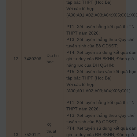
tập bậc THPT (Học Bạ)
Với các tổ hợp:
(A00;A01;A02;A03;A04;X05;C01;X0
PT1: Xét tuyển bằng kết quả thi TN
THPT năm 2026;
PT3: Xét tuyển thẳng theo Quy chế
tuyển sinh của Bộ GD&ĐT;
PT4: Xét tuyển sử dụng kết quả đán
Địa tin
12
7480206
giá tư duy của ĐH BKHN, Đánh giá
học
năng lực của ĐH QGHN;
PT5: Xét tuyển dựa vào kết quả học
tập bậc THPT (Học Bạ)
Với các tổ hợp:
(A00;A01;A02;A03;A04;X06;C01)
PT1: Xét tuyển bằng kết quả thi TN
THPT năm 2026;
PT3: Xét tuyển thẳng theo Quy chế
tuyển sinh của Bộ GD&ĐT;
Kỹ
PT4: Xét tuyển sử dụng kết quả đán
thuật
13
7520121
giá tư duy của ĐH BKHN, Đánh giá