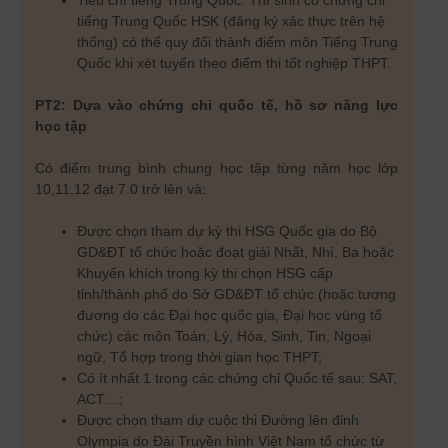
Tiêu chí tiếng Trung Quốc: Thí sinh có chứng chỉ
tiếng Trung Quốc HSK (đăng ký xác thực trên hệ
thống) có thể quy đổi thành điểm môn Tiếng Trung
Quốc khi xét tuyển theo điểm thi tốt nghiệp THPT.
PT2: Dựa vào chứng chỉ quốc tế, hồ sơ năng lực
học tập
Có điểm trung bình chung học tập từng năm học lớp
10,11,12 đạt 7.0 trở lên và:
Được chọn tham dự kỳ thi HSG Quốc gia do Bộ
GD&ĐT tổ chức hoặc đoạt giải Nhất, Nhì, Ba hoặc
Khuyến khích trong kỳ thi chọn HSG cấp
tỉnh/thành phố do Sở GD&ĐT tổ chức (hoặc tương
đương do các Đại học quốc gia, Đại học vùng tổ
chức) các môn Toán, Lý, Hóa, Sinh, Tin, Ngoại
ngữ, Tổ hợp trong thời gian học THPT;
Có ít nhất 1 trong các chứng chỉ Quốc tế sau: SAT,
ACT…;
Được chọn tham dự cuộc thi Đường lên đỉnh
Olympia do Đài Truyền hình Việt Nam tổ chức từ