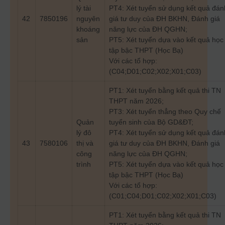
lý tài
PT4: Xét tuyển sử dụng kết quả đán
42
7850196
nguyên
giá tư duy của ĐH BKHN, Đánh giá
khoáng
năng lực của ĐH QGHN;
sản
PT5: Xét tuyển dựa vào kết quả học
tập bậc THPT (Học Bạ)
Với các tổ hợp:
(C04;D01;C02;X02;X01;C03)
PT1: Xét tuyển bằng kết quả thi TN
THPT năm 2026;
PT3: Xét tuyển thẳng theo Quy chế
Quản
tuyển sinh của Bộ GD&ĐT;
lý đô
PT4: Xét tuyển sử dụng kết quả đán
43
7580106
thị và
giá tư duy của ĐH BKHN, Đánh giá
công
năng lực của ĐH QGHN;
trình
PT5: Xét tuyển dựa vào kết quả học
tập bậc THPT (Học Bạ)
Với các tổ hợp:
(C01;C04;D01;C02;X02;X01;C03)
PT1: Xét tuyển bằng kết quả thi TN