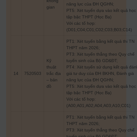
không
năng lực của ĐH QGHN;
gian
PT5: Xét tuyển dựa vào kết quả học
tập bậc THPT (Học Bạ)
Với các tổ hợp:
(D01;C04;C01;C02;C03;B03;C14)
PT1: Xét tuyển bằng kết quả thi TN
THPT năm 2026;
PT3: Xét tuyển thẳng theo Quy chế
Kỹ
tuyển sinh của Bộ GD&ĐT;
thuật
PT4: Xét tuyển sử dụng kết quả đán
14
7520503
trắc địa
giá tư duy của ĐH BKHN, Đánh giá
– bản
năng lực của ĐH QGHN;
đồ
PT5: Xét tuyển dựa vào kết quả học
tập bậc THPT (Học Bạ)
Với các tổ hợp:
(A00;A01;A02;A04;A03;A10;C01)
PT1: Xét tuyển bằng kết quả thi TN
THPT năm 2026;
PT3: Xét tuyển thẳng theo Quy chế
tuyển sinh của Bộ GD&ĐT;