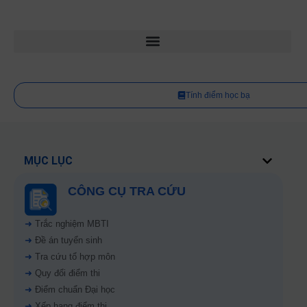
Tính điểm học bạ
MỤC LỤC
CÔNG CỤ TRA CỨU
➜
Trắc nghiệm MBTI
➜
Đề án tuyển sinh
➜
Tra cứu tổ hợp môn
➜
Quy đổi điểm thi
➜
Điểm chuẩn Đại học
➜
Xếp hạng điểm thi