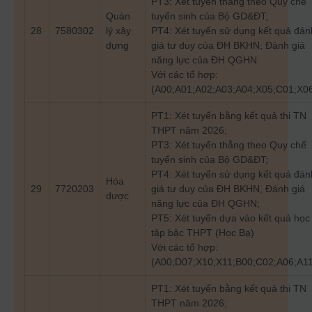
PT3: Xét tuyển thẳng theo Quy chế
Quản
tuyển sinh của Bộ GD&ĐT;
28
7580302
lý xây
PT4: Xét tuyển sử dụng kết quả đán
dựng
giá tư duy của ĐH BKHN, Đánh giá
năng lực của ĐH QGHN
Với các tổ hợp:
(A00;A01;A02;A03;A04;X05;C01;X0
PT1: Xét tuyển bằng kết quả thi TN
THPT năm 2026;
PT3: Xét tuyển thẳng theo Quy chế
tuyển sinh của Bộ GD&ĐT;
PT4: Xét tuyển sử dụng kết quả đán
Hóa
29
7720203
giá tư duy của ĐH BKHN, Đánh giá
dược
năng lực của ĐH QGHN;
PT5: Xét tuyển dựa vào kết quả học
tập bậc THPT (Học Bạ)
Với các tổ hợp:
(A00;D07;X10;X11;B00;C02;A06;A11
PT1: Xét tuyển bằng kết quả thi TN
THPT năm 2026;