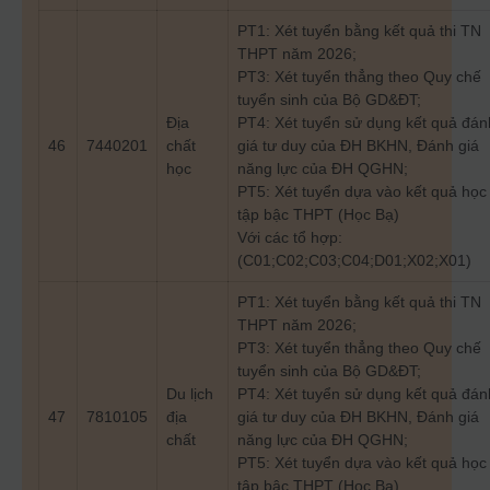
PT1: Xét tuyển bằng kết quả thi TN
THPT năm 2026;
PT3: Xét tuyển thẳng theo Quy chế
tuyển sinh của Bộ GD&ĐT;
Địa
PT4: Xét tuyển sử dụng kết quả đán
46
7440201
chất
giá tư duy của ĐH BKHN, Đánh giá
học
năng lực của ĐH QGHN;
PT5: Xét tuyển dựa vào kết quả học
tập bậc THPT (Học Bạ)
Với các tổ hợp:
(C01;C02;C03;C04;D01;X02;X01)
PT1: Xét tuyển bằng kết quả thi TN
THPT năm 2026;
PT3: Xét tuyển thẳng theo Quy chế
tuyển sinh của Bộ GD&ĐT;
Du lịch
PT4: Xét tuyển sử dụng kết quả đán
47
7810105
địa
giá tư duy của ĐH BKHN, Đánh giá
chất
năng lực của ĐH QGHN;
PT5: Xét tuyển dựa vào kết quả học
tập bậc THPT (Học Bạ)