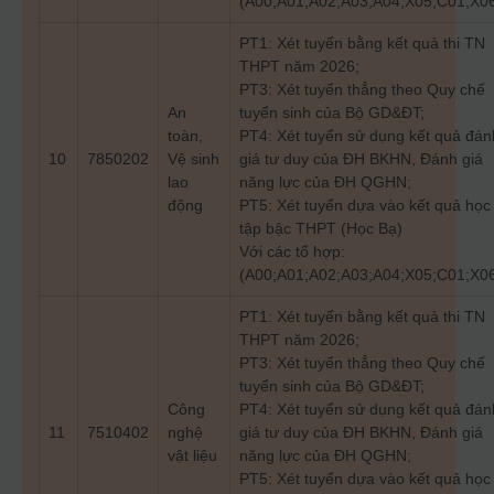
(A00;A01;A02;A03;A04;X05;C01;X0
PT1: Xét tuyển bằng kết quả thi TN
THPT năm 2026;
PT3: Xét tuyển thẳng theo Quy chế
An
tuyển sinh của Bộ GD&ĐT;
toàn,
PT4: Xét tuyển sử dụng kết quả đán
10
7850202
Vệ sinh
giá tư duy của ĐH BKHN, Đánh giá
lao
năng lực của ĐH QGHN;
động
PT5: Xét tuyển dựa vào kết quả học
tập bậc THPT (Học Bạ)
Với các tổ hợp:
(A00;A01;A02;A03;A04;X05;C01;X0
PT1: Xét tuyển bằng kết quả thi TN
THPT năm 2026;
PT3: Xét tuyển thẳng theo Quy chế
tuyển sinh của Bộ GD&ĐT;
Công
PT4: Xét tuyển sử dụng kết quả đán
11
7510402
nghệ
giá tư duy của ĐH BKHN, Đánh giá
vật liệu
năng lực của ĐH QGHN;
PT5: Xét tuyển dựa vào kết quả học