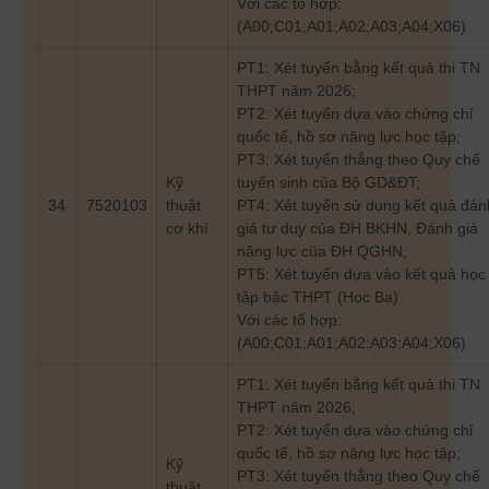
Với các tổ hợp:
(A00;C01;A01;A02;A03;A04;X06)
PT1: Xét tuyển bằng kết quả thi TN
THPT năm 2026;
PT2: Xét tuyển dựa vào chứng chỉ
quốc tế, hồ sơ năng lực học tập;
PT3: Xét tuyển thẳng theo Quy chế
Kỹ
tuyển sinh của Bộ GD&ĐT;
34
7520103
thuật
PT4: Xét tuyển sử dụng kết quả đán
cơ khí
giá tư duy của ĐH BKHN, Đánh giá
năng lực của ĐH QGHN;
PT5: Xét tuyển dựa vào kết quả học
tập bậc THPT (Học Bạ)
Với các tổ hợp:
(A00;C01;A01;A02;A03;A04;X06)
PT1: Xét tuyển bằng kết quả thi TN
THPT năm 2026;
PT2: Xét tuyển dựa vào chứng chỉ
quốc tế, hồ sơ năng lực học tập;
Kỹ
PT3: Xét tuyển thẳng theo Quy chế
thuật