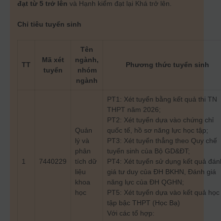
đạt từ 5 trở lên
và Hạnh kiểm đạt lại Khá trở lên.
Chỉ tiêu tuyển sinh
Tên
Mã xét
ngành,
TT
Phương thức tuyển sinh
tuyển
nhóm
ngành
PT1: Xét tuyển bằng kết quả thi TN
THPT năm 2026;
PT2: Xét tuyển dựa vào chứng chỉ
Quản
quốc tế, hồ sơ năng lực học tập;
lý và
PT3: Xét tuyển thẳng theo Quy chế
phân
tuyển sinh của Bộ GD&ĐT;
1
7440229
tích dữ
PT4: Xét tuyển sử dụng kết quả đán
liệu
giá tư duy của ĐH BKHN, Đánh giá
khoa
năng lực của ĐH QGHN;
học
PT5: Xét tuyển dựa vào kết quả học
tập bậc THPT (Học Bạ)
Với các tổ hợp: