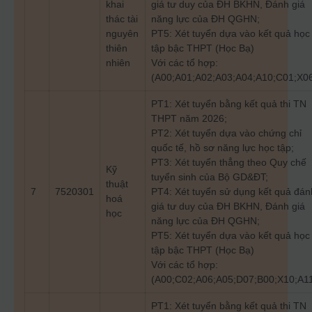
khai
giá tư duy của ĐH BKHN, Đánh giá
thác tài
năng lực của ĐH QGHN;
nguyên
PT5: Xét tuyển dựa vào kết quả học
thiên
tập bậc THPT (Học Bạ)
nhiên
Với các tổ hợp:
(A00;A01;A02;A03;A04;A10;C01;X0
PT1: Xét tuyển bằng kết quả thi TN
THPT năm 2026;
PT2: Xét tuyển dựa vào chứng chỉ
quốc tế, hồ sơ năng lực học tập;
PT3: Xét tuyển thẳng theo Quy chế
Kỹ
tuyển sinh của Bộ GD&ĐT;
thuật
7
7520301
PT4: Xét tuyển sử dụng kết quả đán
hoá
giá tư duy của ĐH BKHN, Đánh giá
học
năng lực của ĐH QGHN;
PT5: Xét tuyển dựa vào kết quả học
tập bậc THPT (Học Bạ)
Với các tổ hợp:
(A00;C02;A06;A05;D07;B00;X10;A1
PT1: Xét tuyển bằng kết quả thi TN