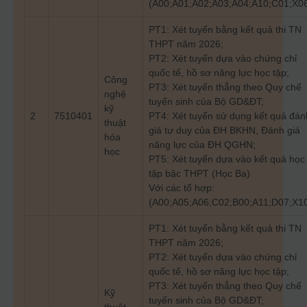
(A00;A01;A02;A03;A04;A10;C01;X0
PT1: Xét tuyển bằng kết quả thi TN
THPT năm 2026;
PT2: Xét tuyển dựa vào chứng chỉ
quốc tế, hồ sơ năng lực học tập;
Công
PT3: Xét tuyển thẳng theo Quy chế
nghệ
tuyển sinh của Bộ GD&ĐT;
kỹ
2
7510401
PT4: Xét tuyển sử dụng kết quả đán
thuật
giá tư duy của ĐH BKHN, Đánh giá
hóa
năng lực của ĐH QGHN;
học
PT5: Xét tuyển dựa vào kết quả học
tập bậc THPT (Học Bạ)
Với các tổ hợp:
(A00;A05;A06;C02;B00;A11;D07;X1
PT1: Xét tuyển bằng kết quả thi TN
THPT năm 2026;
PT2: Xét tuyển dựa vào chứng chỉ
quốc tế, hồ sơ năng lực học tập;
PT3: Xét tuyển thẳng theo Quy chế
Kỹ
tuyển sinh của Bộ GD&ĐT;