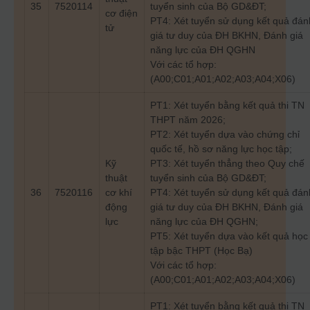
35
7520114
tuyển sinh của Bộ GD&ĐT;
cơ điện
PT4: Xét tuyển sử dụng kết quả đán
tử
giá tư duy của ĐH BKHN, Đánh giá
năng lực của ĐH QGHN
Với các tổ hợp:
(A00;C01;A01;A02;A03;A04;X06)
PT1: Xét tuyển bằng kết quả thi TN
THPT năm 2026;
PT2: Xét tuyển dựa vào chứng chỉ
quốc tế, hồ sơ năng lực học tập;
Kỹ
PT3: Xét tuyển thẳng theo Quy chế
thuật
tuyển sinh của Bộ GD&ĐT;
36
7520116
cơ khí
PT4: Xét tuyển sử dụng kết quả đán
động
giá tư duy của ĐH BKHN, Đánh giá
lực
năng lực của ĐH QGHN;
PT5: Xét tuyển dựa vào kết quả học
tập bậc THPT (Học Bạ)
Với các tổ hợp:
(A00;C01;A01;A02;A03;A04;X06)
PT1: Xét tuyển bằng kết quả thi TN