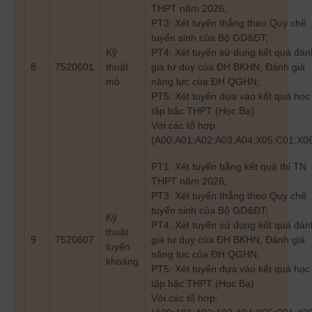
THPT năm 2026;
PT3: Xét tuyển thẳng theo Quy chế
tuyển sinh của Bộ GD&ĐT;
Kỹ
PT4: Xét tuyển sử dụng kết quả đán
8
7520601
thuật
giá tư duy của ĐH BKHN, Đánh giá
mỏ
năng lực của ĐH QGHN;
PT5: Xét tuyển dựa vào kết quả học
tập bậc THPT (Học Bạ)
Với các tổ hợp:
(A00;A01;A02;A03;A04;X05;C01;X0
PT1: Xét tuyển bằng kết quả thi TN
THPT năm 2026;
PT3: Xét tuyển thẳng theo Quy chế
tuyển sinh của Bộ GD&ĐT;
Kỹ
PT4: Xét tuyển sử dụng kết quả đán
thuật
9
7520607
giá tư duy của ĐH BKHN, Đánh giá
tuyển
năng lực của ĐH QGHN;
khoáng
PT5: Xét tuyển dựa vào kết quả học
tập bậc THPT (Học Bạ)
Với các tổ hợp: