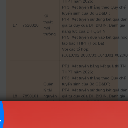
THPT năm 2026;
PT3: Xét tuyển thẳng theo Quy chế
tuyển sinh của Bộ GD&ĐT;
Kỹ
PT4: Xét tuyển sử dụng kết quả đán
thuật
17
7520320
giá tư duy của ĐH BKHN, Đánh giá
môi
năng lực của ĐH QGHN;
trường
PT5: Xét tuyển dựa vào kết quả học
tập bậc THPT (Học Bạ)
Với các tổ hợp:
(C01;C02;B03;C03;C04;D01;X02;X0
PT1: Xét tuyển bằng kết quả thi TN
THPT năm 2026;
PT3: Xét tuyển thẳng theo Quy chế
Quản
tuyển sinh của Bộ GD&ĐT;
lý tài
PT4: Xét tuyển sử dụng kết quả đán
18
7850101
nguyên
giá tư duy của ĐH BKHN, Đánh giá
và môi
năng lực của ĐH QGHN;
trường
PT5: Xét tuyển dựa vào kết quả học
tập bậc THPT (Học Bạ)
Với các tổ hợp:
(C01;C02;B03;C03;C04;D01;X01;X0