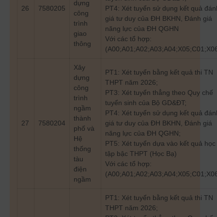
dựng
26
7580205
PT4: Xét tuyển sử dụng kết quả đán
công
giá tư duy của ĐH BKHN, Đánh giá
trình
năng lực của ĐH QGHN
giao
Với các tổ hợp:
thông
(A00;A01;A02;A03;A04;X05;C01;X0
Xây
PT1: Xét tuyển bằng kết quả thi TN
dựng
THPT năm 2026;
công
PT3: Xét tuyển thẳng theo Quy chế
trình
tuyển sinh của Bộ GD&ĐT;
ngầm
PT4: Xét tuyển sử dụng kết quả đán
thành
27
7580204
giá tư duy của ĐH BKHN, Đánh giá
phố và
năng lực của ĐH QGHN;
Hệ
PT5: Xét tuyển dựa vào kết quả học
thống
tập bậc THPT (Học Bạ)
tàu
Với các tổ hợp:
điện
(A00;A01;A02;A03;A04;X05;C01;X0
ngầm
PT1: Xét tuyển bằng kết quả thi TN
THPT năm 2026;