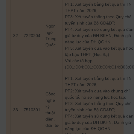
PT1: Xét tuyển bằng kết quả thi TN
THPT năm 2026;
PT3: Xét tuyển thẳng theo Quy chế
tuyển sinh của Bộ GD&ĐT;
Ngôn
PT4: Xét tuyển sử dụng kết quả đán
ngữ
32
7220204
giá tư duy của ĐH BKHN, Đánh giá
Trung
năng lực của ĐH QGHN;
Quốc
PT5: Xét tuyển dựa vào kết quả học
tập bậc THPT (Học Bạ)
Với các tổ hợp:
(D01;D04;C01;C03;C04;C14;B03;C0
PT1: Xét tuyển bằng kết quả thi TN
THPT năm 2026;
PT2: Xét tuyển dựa vào chứng chỉ
Công
quốc tế, hồ sơ năng lực học tập;
nghệ
PT3: Xét tuyển thẳng theo Quy chế
kỹ
33
7510301
tuyển sinh của Bộ GD&ĐT;
thuật
PT4: Xét tuyển sử dụng kết quả đán
điện,
giá tư duy của ĐH BKHN, Đánh giá
điện tử
năng lực của ĐH QGHN