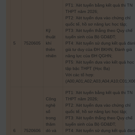
PT1: Xét tuyển bằng kết quả thi TN
THPT năm 2026;
PT2: Xét tuyển dựa vào chứng chỉ
quốc tế, hồ sơ năng lực học tập;
Kỹ
PT3: Xét tuyển thẳng theo Quy chế
thuật
tuyển sinh của Bộ GD&ĐT;
5
7520605
khí
PT4: Xét tuyển sử dụng kết quả đán
thiên
giá tư duy của ĐH BKHN, Đánh giá
nhiên
năng lực của ĐH QGHN;
PT5: Xét tuyển dựa vào kết quả học
tập bậc THPT (Học Bạ)
Với các tổ hợp:
(A00;A01;A02;A03;A04;A10;C01;X0
PT1: Xét tuyển bằng kết quả thi TN
Công
THPT năm 2026;
nghệ
PT2: Xét tuyển dựa vào chứng chỉ
số
quốc tế, hồ sơ năng lực học tập;
trong
PT3: Xét tuyển thẳng theo Quy chế
thăm
tuyển sinh của Bộ GD&ĐT;
6
7520606
dò và
PT4: Xét tuyển sử dụng kết quả đán