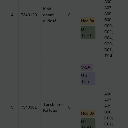
A00;
A07;
Kinh
A09;
4
7340120
doanh
0
B00;
quốc tế
Học Bạ
C00;
ĐT
C02;
THPT
C04;
C20;
D01;
D14
V-SAT
Ưu
Tiên
A00;
A07;
Tài chính –
A09;
5
7340301
0
Kế toán
B00;
Học Bạ
C00;
ĐT
C02;
THPT