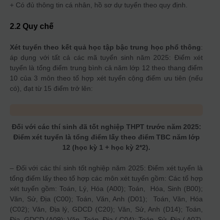
+ Có đủ thông tin cá nhân, hồ sơ dự tuyển theo quy định.
2.2 Quy chế
Xét tuyển theo kết quả học tập bậc trung học phổ thông
:
áp dụng với tất cả các mã tuyển sinh năm 2025: Điểm xét
tuyển là tổng điểm trung bình cả năm lớp 12 theo thang điểm
10 của 3 môn theo tổ hợp xét tuyển cộng điểm ưu tiên (nếu
có), đạt từ 15 điểm trở lên:
Đối với các thí sinh đã tốt nghiệp THPT trước năm 2025:
Điểm xét tuyển là tổng điểm lấy theo điểm TBC năm lớp
12 (học kỳ 1 + học kỳ 2*2).
– Đối với các thí sinh tốt nghiệp năm 2025: Điểm xét tuyển là
tổng điểm lấy theo tổ hợp các môn xét tuyển gồm: Các tổ hợp
xét tuyển gồm: Toán, Lý, Hóa (A00); Toán, Hóa, Sinh (B00);
Văn, Sử, Địa (C00); Toán, Văn, Anh (D01); Toán, Văn, Hóa
(C02); Văn, Địa lý, GDCD (C20); Văn, Sử, Anh (D14); Toán,
Địa, GDCD (A09); Văn, Toán, Địa ( C04); Toán, Sử, Địa ( A07)