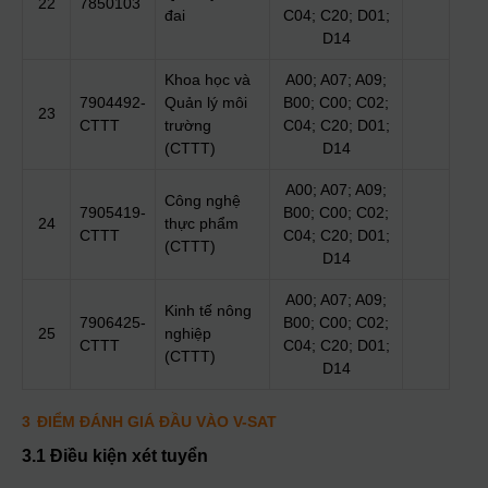
22
7850103
đai
C04; C20; D01;
D14
Khoa học và
A00; A07; A09;
7904492-
Quản lý môi
B00; C00; C02;
23
CTTT
trường
C04; C20; D01;
(CTTT)
D14
A00; A07; A09;
Công nghệ
7905419-
B00; C00; C02;
24
thực phẩm
CTTT
C04; C20; D01;
(CTTT)
D14
A00; A07; A09;
Kinh tế nông
7906425-
B00; C00; C02;
25
nghiệp
CTTT
C04; C20; D01;
(CTTT)
D14
3
ĐIỂM ĐÁNH GIÁ ĐẦU VÀO V-SAT
3.1 Điều kiện xét tuyển