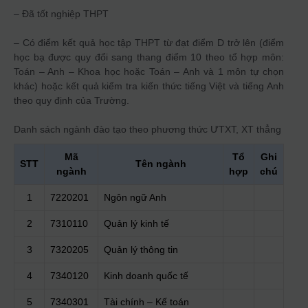
– Đã tốt nghiệp THPT
– Có điểm kết quả học tập THPT từ đạt điểm D trở lên (điểm
học bạ được quy đổi sang thang điểm 10 theo tổ hợp môn:
Toán – Anh – Khoa học hoặc Toán – Anh và 1 môn tự chọn
khác) hoặc kết quả kiểm tra kiến thức tiếng Việt và tiếng Anh
theo quy định của Trường.
Danh sách ngành đào tạo theo phương thức
ƯTXT, XT thẳng
Mã
Tổ
Ghi
STT
Tên ngành
ngành
hợp
chú
1
7220201
Ngôn ngữ Anh
2
7310110
Quản lý kinh tế
3
7320205
Quản lý thông tin
4
7340120
Kinh doanh quốc tế
5
7340301
Tài chính – Kế toán