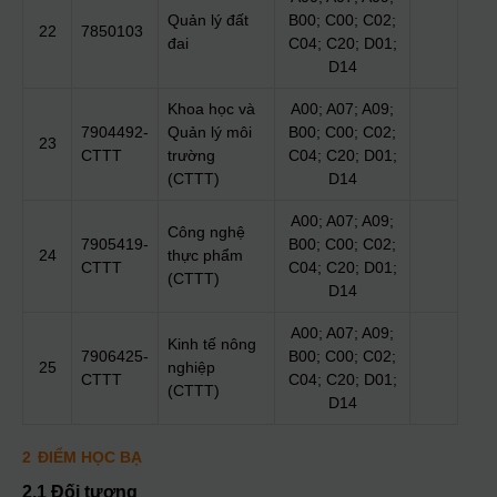
Quản lý đất
B00; C00; C02;
22
7850103
đai
C04; C20; D01;
D14
Khoa học và
A00; A07; A09;
7904492-
Quản lý môi
B00; C00; C02;
23
CTTT
trường
C04; C20; D01;
(CTTT)
D14
A00; A07; A09;
Công nghệ
7905419-
B00; C00; C02;
24
thực phẩm
CTTT
C04; C20; D01;
(CTTT)
D14
A00; A07; A09;
Kinh tế nông
7906425-
B00; C00; C02;
25
nghiệp
CTTT
C04; C20; D01;
(CTTT)
D14
2
ĐIỂM HỌC BẠ
2.1 Đối tượng