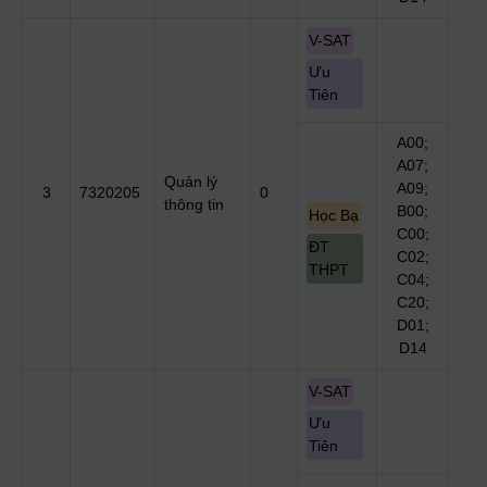
V-SAT
Ưu
Tiên
A00;
A07;
Quản lý
A09;
3
7320205
0
thông tin
B00;
Học Bạ
C00;
ĐT
C02;
THPT
C04;
C20;
D01;
D14
V-SAT
Ưu
Tiên