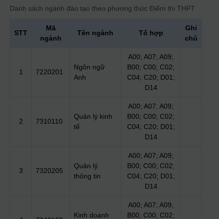
Danh sách ngành đào tạo theo phương thức
Điểm thi THPT
Mã
Ghi
STT
Tên ngành
Tổ hợp
ngành
chú
A00; A07; A09;
Ngôn ngữ
B00; C00; C02;
1
7220201
Anh
C04; C20; D01;
D14
A00; A07; A09;
Quản lý kinh
B00; C00; C02;
2
7310110
tế
C04; C20; D01;
D14
A00; A07; A09;
Quản lý
B00; C00; C02;
3
7320205
thông tin
C04; C20; D01;
D14
A00; A07; A09;
Kinh doanh
B00; C00; C02;