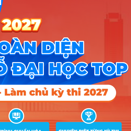
A00; A07; A09;
Công nghệ
B00; C00; C02;
9
7540101
thực phẩm
C04; C20; D01;
D14
Đảm bảo
A00; A07; A09;
chất lượng và
B00; C00; C02;
10
7540106
An toàn thực
C04; C20; D01;
phẩm
D14
A00; A07; A09;
Dược liệu và
B00; C00; C02;
11
7549002
hợp chất
C04; C20; D01;
thiên nhiên
D14
A00; A07; A09;
Quản lý phát
B00; C00; C02;
12
7580109
triển đô thị và
C04; C20; D01;
bất động sản
D14
A00; A07; A09;
Nông nghiệp
B00; C00; C02;
13
7620101
công nghệ