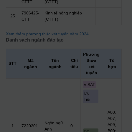
CTTT
(CTTT)
7906425-
Kinh tế nông nghiệp
25
CTTT
(CTTT)
Xem thêm phương thức xét tuyển năm 2024
Danh sách ngành đào tạo
Phương
Mã
Tên
Chỉ
thức
Tổ
STT
ngành
ngành
tiêu
xét
hợp
tuyển
V-SAT
Ưu
Tiên
A00;
A07;
Ngôn ngữ
A09;
1
7220201
0
Anh
B00;