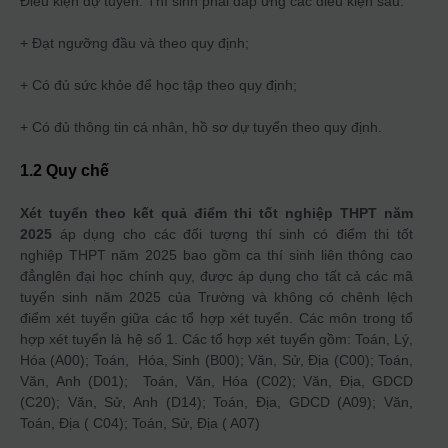
Điều kiện dự tuyển: Thí sinh phải đáp ứng các điều kiện sau:
+ Đạt ngưỡng đầu và theo quy định;
+ Có đủ sức khỏe để học tập theo quy định;
+ Có đủ thông tin cá nhân, hồ sơ dự tuyển theo quy định.
1.2 Quy chế
Xét tuyển theo kết quả điểm thi tốt nghiệp THPT năm
2025
áp dụng cho các đối tượng thí sinh có điểm thi tốt
nghiệp THPT năm 2025 bao gồm ca thí sinh liên thông cao
đẳnglên đại học chính quy, được áp dụng cho tất cả các mã
tuyển sinh năm 2025 của Trường và không có chênh lệch
điểm xét tuyển giữa các tổ hợp xét tuyển. Các môn trong tổ
hợp xét tuyển là hệ số 1. Các tổ hợp xét tuyển gồm: Toán, Lý,
Hóa (A00); Toán, Hóa, Sinh (B00); Văn, Sử, Địa (C00); Toán,
Văn, Anh (D01); Toán, Văn, Hóa (C02); Văn, Địa, GDCD
(C20); Văn, Sử, Anh (D14); Toán, Địa, GDCD (A09); Văn,
Toán, Địa ( C04); Toán, Sử, Địa ( A07)