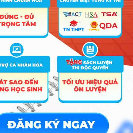
C04; C20; D01;
cao
D14
A00; A07; A09;
Chăn nuôi
B00; C00; C02;
14
7620105
thú y
C04; C20; D01;
D14
A00; A07; A09;
Khoa học cây
B00; C00; C02;
15
7620110
trồng
C04; C20; D01;
D14
A00; A07; A09;
Kinh tế nông
B00; C00; C02;
16
7620115
nghiệp
C04; C20; D01;
D14
A00; A07; A09;
B00; C00; C02;
17
7620205
Lâm sinh
C04; C20; D01;
D14