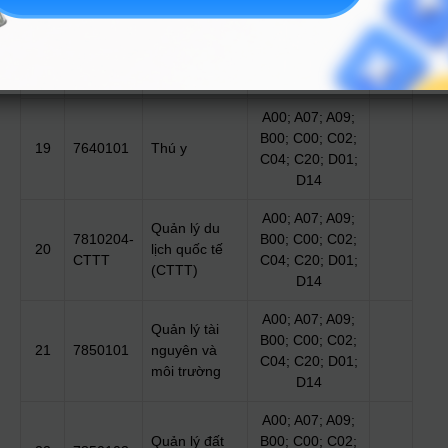
A00; A07; A09;
Quản lý tài
B00; C00; C02;
18
7620211
nguyên rừng
C04; C20; D01;
D14
A00; A07; A09;
B00; C00; C02;
19
7640101
Thú y
C04; C20; D01;
D14
A00; A07; A09;
Quản lý du
7810204-
B00; C00; C02;
20
lịch quốc tế
CTTT
C04; C20; D01;
(CTTT)
D14
A00; A07; A09;
Quản lý tài
B00; C00; C02;
21
7850101
nguyên và
C04; C20; D01;
môi trường
D14
A00; A07; A09;
Quản lý đất
B00; C00; C02;