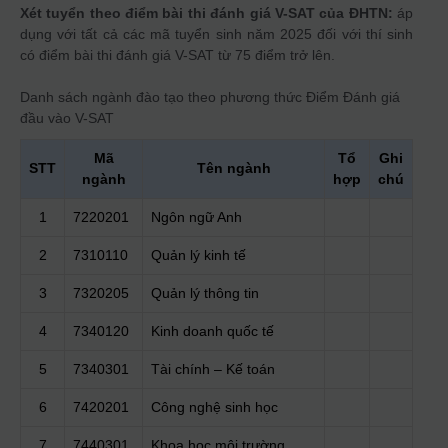
Xét tuyển theo điểm bài thi đánh giá V-SAT của ĐHTN:
áp
dụng với tất cả các mã tuyển sinh năm 2025 đối với thí sinh
có điểm bài thi đánh giá V-SAT từ 75 điểm trở lên.
Danh sách ngành đào tạo theo phương thức
Điểm Đánh giá
đầu vào V-SAT
Mã
Tổ
Ghi
STT
Tên ngành
ngành
hợp
chú
1
7220201
Ngôn ngữ Anh
2
7310110
Quản lý kinh tế
3
7320205
Quản lý thông tin
4
7340120
Kinh doanh quốc tế
5
7340301
Tài chính – Kế toán
6
7420201
Công nghệ sinh học
7
7440301
Khoa học môi trường