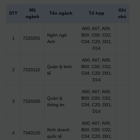
Mã
Ghi
STT
Tên ngành
Tổ hợp
ngành
chú
A00; A07; A09;
Ngôn ngữ
B00; C00; C02;
1
7220201
Anh
C04; C20; D01;
D14
A00; A07; A09;
Quản lý kinh
B00; C00; C02;
2
7310110
tế
C04; C20; D01;
D14
A00; A07; A09;
Quản lý
B00; C00; C02;
3
7320205
thông tin
C04; C20; D01;
D14
A00; A07; A09;
Kinh doanh
B00; C00; C02;
4
7340120
quốc tế
C04; C20; D01;