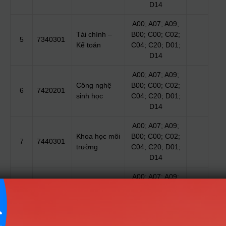
D14
A00; A07; A09;
Tài chính –
B00; C00; C02;
5
7340301
Kế toán
C04; C20; D01;
D14
A00; A07; A09;
Công nghệ
B00; C00; C02;
6
7420201
sinh học
C04; C20; D01;
D14
A00; A07; A09;
Khoa học môi
B00; C00; C02;
7
7440301
trường
C04; C20; D01;
D14
A00; A07; A09;
Công nghệ
B00; C00; C02;
8
7480201
và đổi mới
C04; C20; D01;
sáng tạo
D14