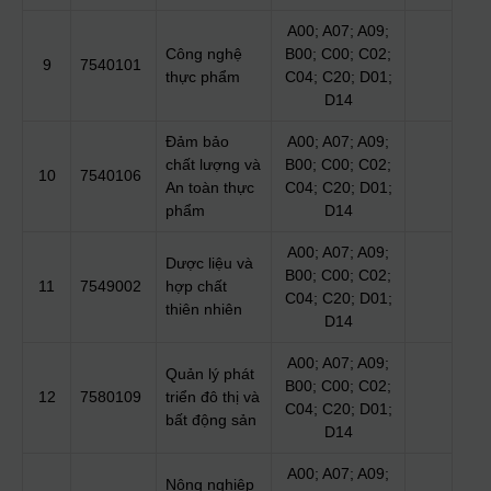
A00; A07; A09;
Công nghệ
B00; C00; C02;
9
7540101
thực phẩm
C04; C20; D01;
D14
Đảm bảo
A00; A07; A09;
chất lượng và
B00; C00; C02;
10
7540106
An toàn thực
C04; C20; D01;
phẩm
D14
A00; A07; A09;
Dược liệu và
B00; C00; C02;
11
7549002
hợp chất
C04; C20; D01;
thiên nhiên
D14
A00; A07; A09;
Quản lý phát
B00; C00; C02;
12
7580109
triển đô thị và
C04; C20; D01;
bất động sản
D14
A00; A07; A09;
Nông nghiệp