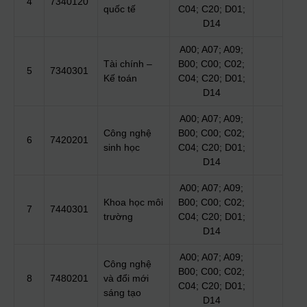
4
7340120
quốc tế
C04; C20; D01;
D14
A00; A07; A09;
Tài chính –
B00; C00; C02;
5
7340301
Kế toán
C04; C20; D01;
D14
A00; A07; A09;
Công nghệ
B00; C00; C02;
6
7420201
sinh học
C04; C20; D01;
D14
A00; A07; A09;
Khoa học môi
B00; C00; C02;
7
7440301
trường
C04; C20; D01;
D14
A00; A07; A09;
Công nghệ
B00; C00; C02;
8
7480201
và đổi mới
C04; C20; D01;
sáng tạo
D14