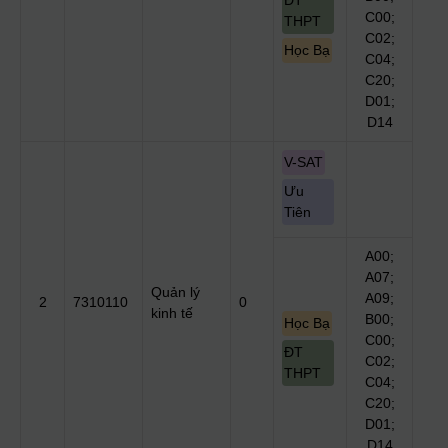
ĐT
C00;
THPT
C02;
Học Bạ
C04;
C20;
D01;
D14
V-SAT
Ưu
Tiên
A00;
A07;
Quản lý
A09;
2
7310110
0
kinh tế
B00;
Học Bạ
C00;
ĐT
C02;
THPT
C04;
C20;
D01;
D14