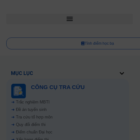
Tính điểm học bạ
MỤC LỤC
CÔNG CỤ TRA CỨU
➜
Trắc nghiệm MBTI
➜
Đề án tuyển sinh
➜
Tra cứu tổ hợp môn
➜
Quy đổi điểm thi
➜
Điểm chuẩn Đại học
➜
Xếp hạng điểm thi