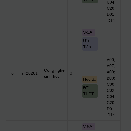
C04;
C20;
D01;
D14
V-SAT
Ưu
Tiên
A00;
A07;
Công nghệ
A09;
6
7420201
0
sinh học
B00;
Học Bạ
C00;
ĐT
C02;
THPT
C04;
C20;
D01;
D14
V-SAT