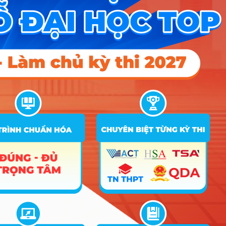
Phương
Mã
Tên
Chỉ
Tổ
STT
thức xét
ngành
ngành
tiêu
hợp
tuyển
Ưu Tiên
A00;
ĐT
A01;
THPT
1
7310101
Kinh tế
0
C04;
Học Bạ
D01
ĐGNL
Q00
HN
Ưu Tiên
A00;
ĐT
A01;
THPT
Quản trị
2
7340101
0
C04;
kinh doanh
Học Bạ
D01