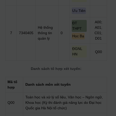
Ưu Tiên
A00;
ĐT
Hệ thống
A01;
THPT
7
7340405
thông tin
0
C01;
Học Bạ
quản lý
D01
ĐGNL
Q00
HN
Danh sách tổ hợp xét tuyển:
Mã tổ
Danh sách môn xét tuyển
hợp
Toán học và xử lý số liệu, Văn học – Ngôn ngữ,
Q00
Khoa học (Kỳ thi đánh giá năng lực do Đại học
Quốc gia Hà Nội tổ chức)