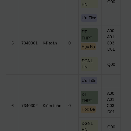
Q00
HN
Ưu Tiên
A00;
ĐT
A01;
THPT
5
7340301
Kế toán
0
C03;
Học Bạ
D01
ĐGNL
Q00
HN
Ưu Tiên
A00;
ĐT
A01;
THPT
6
7340302
Kiểm toán
0
C03;
Học Bạ
D01
ĐGNL
Q00
HN