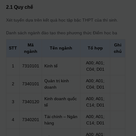
2.1 Quy chế
Xét tuyển dựa trên kết quả học tập bậc THPT của thí sinh.
Danh sách ngành đào tạo theo phương thức
Điểm học bạ
Mã
Ghi
STT
Tên ngành
Tổ hợp
ngành
chú
A00; A01;
1
7310101
Kinh tế
C04; D01
Quản trị kinh
A00; A01;
2
7340101
doanh
C04; D01
Kinh doanh quốc
A00; A01;
3
7340120
tế
C14; D01
Tài chính – Ngân
A00; A01;
4
7340201
hàng
C14; D01
A00; A01;