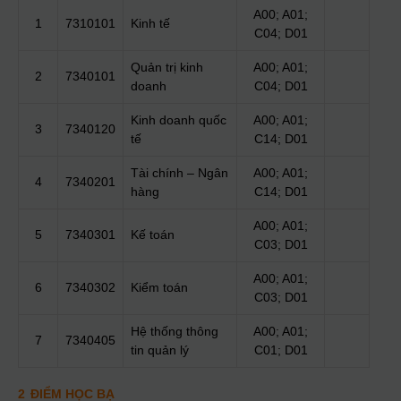
A00; A01;
1
7310101
Kinh tế
C04; D01
Quản trị kinh
A00; A01;
2
7340101
doanh
C04; D01
Kinh doanh quốc
A00; A01;
3
7340120
tế
C14; D01
Tài chính – Ngân
A00; A01;
4
7340201
hàng
C14; D01
A00; A01;
5
7340301
Kế toán
C03; D01
A00; A01;
6
7340302
Kiểm toán
C03; D01
Hệ thống thông
A00; A01;
7
7340405
tin quản lý
C01; D01
2
ĐIỂM HỌC BẠ