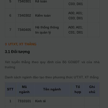
5
7340301
Kế toán
C03; D01
A00; A01;
6
7340302
Kiểm toán
C03; D01
Hệ thống thông
A00; A01;
7
7340405
tin quản lý
C01; D01
3
ƯTXT, XT THẲNG
3.1 Đối tượng
Xét tuyển thẳng theo quy định của Bộ GD&ĐT và của nhà
trường
Danh sách ngành đào tạo theo phương thức
ƯTXT, XT thẳng
Mã
Tổ
Ghi
STT
Tên ngành
ngành
hợp
chú
1
7310101
Kinh tế