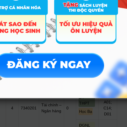
ĐGNL
Q00
HN
Ưu Tiên
A00;
ĐT
Kinh
A01;
THPT
3
7340120
doanh
0
C14;
Học Bạ
quốc tế
D01
ĐGNL
Q00
HN
Ưu Tiên
A00;
ĐT
A01;
THPT
Tài chính –
4
7340201
0
C14;
Ngân hàng
Học Bạ
D01
ĐGNL