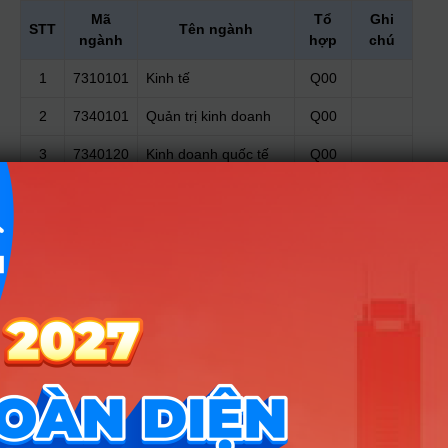
Mã
Tổ
Ghi
STT
Tên ngành
ngành
hợp
chú
1
7310101
Kinh tế
Q00
2
7340101
Quản trị kinh doanh
Q00
3
7340120
Kinh doanh quốc tế
Q00
Tài chính – Ngân
4
7340201
Q00
hàng
5
7340301
Kế toán
Q00
6
7340302
Kiểm toán
Q00
Hệ thống thông tin
7
7340405
Q00
quản lý
Xem thêm phương thức xét tuyển năm 2024
Danh sách ngành đào tạo