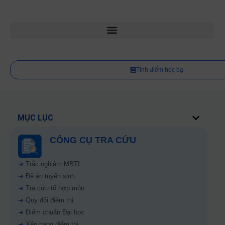
Tính điểm học bạ
MỤC LỤC
CÔNG CỤ TRA CỨU
➜
Trắc nghiệm MBTI
➜
Đề án tuyển sinh
➜
Tra cứu tổ hợp môn
➜
Quy đổi điểm thi
➜
Điểm chuẩn Đại học
➜
Xếp hạng điểm thi