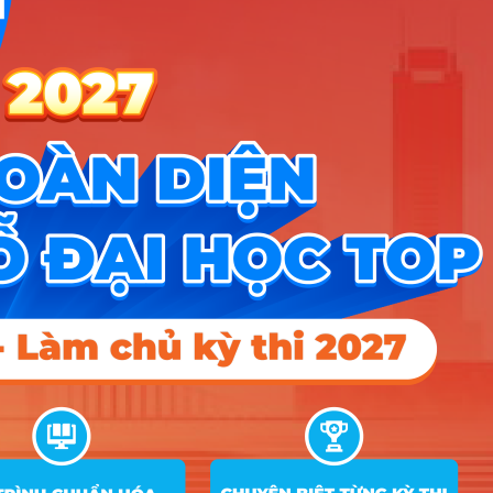
9
7140217
Sư phạm Ngữ văn
10
7140218
Sư phạm Lịch sử
11
7140231
Sư phạm Tiếng Anh
12
7220201
Ngôn ngữ Anh
13
7220204
Ngôn ngữ Trung Quốc
14
7229030
Văn học
15
7229040
Văn hóa học
16
7310101
Quản lý kinh tế
17
7310201
Chính trị học
18
7310401
Tâm lí học
19
7310630
Việt Nam học