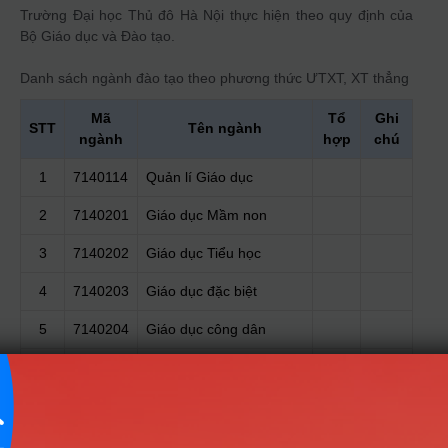
Trường Đại học Thủ đô Hà Nội thực hiện theo quy định của
Bộ Giáo dục và Đào tạo.
Danh sách ngành đào tạo theo phương thức
ƯTXT, XT thẳng
Mã
Tổ
Ghi
STT
Tên ngành
ngành
hợp
chú
1
7140114
Quản lí Giáo dục
2
7140201
Giáo dục Mầm non
3
7140202
Giáo dục Tiểu học
4
7140203
Giáo dục đặc biệt
5
7140204
Giáo dục công dân
6
7140206
Giáo dục thể chất
7
7140210
Sư phạm Tin học
8
7140211
Sư phạm Vật lí