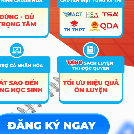
20
7340101
Quản trị kinh doanh
21
7340201
Tài chính – Ngân hàng
22
7340403
Quản lí công
23
7380101
Luật
24
7460112
Toán ứng dụng
25
7480201
Công nghệ thông tin
Công nghệ kĩ thuật môi
26
7510406
trường
Logistics và Quản lí
27
7510605
chuỗi cung ứng
28
7760101
Công tác xã hội
Quản trị dịch vụ du lịch
29
7810103
và lữ hành
30
7810201
Quản trị khách sạn