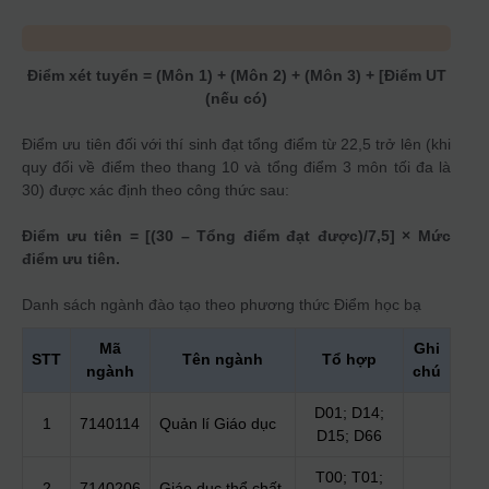
Điểm xét tuyển = (Môn 1) + (Môn 2) + (Môn 3) + [Điểm UT
(nếu có)
Điểm ưu tiên đối với thí sinh đạt tổng điểm từ 22,5 trở lên (khi
quy đổi về điểm theo thang 10 và tổng điểm 3 môn tối đa là
30) được xác định theo công thức sau:
Điểm ưu tiên = [(30 – Tổng điểm đạt được)/7,5] × Mức
điểm ưu tiên.
Danh sách ngành đào tạo theo phương thức
Điểm học bạ
Mã
Ghi
STT
Tên ngành
Tổ hợp
ngành
chú
D01; D14;
1
7140114
Quản lí Giáo dục
D15; D66
T00; T01;
2
7140206
Giáo dục thể chất