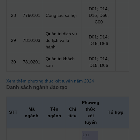
D01; D14;
28
7760101
Công tác xã hội
D15; D66;
C00
Quản trị dịch vụ
D01; D14;
29
7810103
du lịch và lữ
D15; D66
hành
Quản trị khách
D01; D14;
30
7810201
sạn
D15; D66
Xem thêm phương thức xét tuyển năm 2024
Danh sách ngành đào tạo
Phương
Mã
Tên
Chỉ
thức
STT
Tổ hợp
ngành
ngành
tiêu
xét
tuyển
Ưu