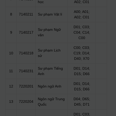
học
A02; C01
A00; A01;
8
7140211
Sư phạm Vật lí
A02; C01
D01; C03;
Sư phạm Ngữ
9
7140217
C04; C14;
văn
C00
C00; C03;
Sư phạm Lịch
10
7140218
C19; D14;
sử
D40; X70
Sư phạm Tiếng
D01; D14;
11
7140231
Anh
D15; D66
D01; D14;
12
7220201
Ngôn ngữ Anh
D15; D66
Ngôn ngữ Trung
D04; D65;
13
7220204
Quốc
D45; D71
D01; C03;