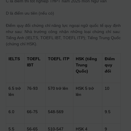
C là điểm thi tốt nghiệp THPT năm 2025 môn Ngữ văn
D là điểm ưu tiên (nếu có)
Điểm quy đổi chứng chỉ năng lực ngoại ngữ quốc tế quy định
như sau: Nhà trường công nhận những loại chứng chỉ sau:
Tiếng Anh (IELTS, TOEFL IBT, TOEFL ITP); Tiếng Trung Quốc
(chứng chỉ HSK).
IELTS
TOEFL
TOEFL
ITP
HSK
(tiếng
Điểm
IBT
Trung
quy
Quốc)
đổ
i
6.5 trở
76-93
570 trở lên
HSK 5 trở
10
lên
lên
6.0
66-75
548-569
9.5
5.5
56-65
510-547
HSK 4
9