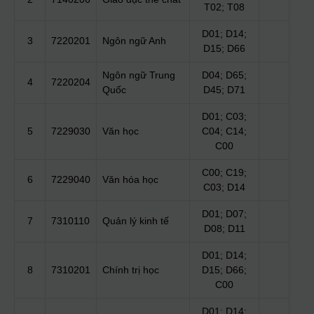
T02; T08
D01; D14;
3
7220201
Ngôn ngữ Anh
D15; D66
Ngôn ngữ Trung
D04; D65;
4
7220204
Quốc
D45; D71
D01; C03;
5
7229030
Văn học
C04; C14;
C00
C00; C19;
6
7229040
Văn hóa học
C03; D14
D01; D07;
7
7310110
Quản lý kinh tế
D08; D11
D01; D14;
8
7310201
Chính trị học
D15; D66;
C00
D01; D14;