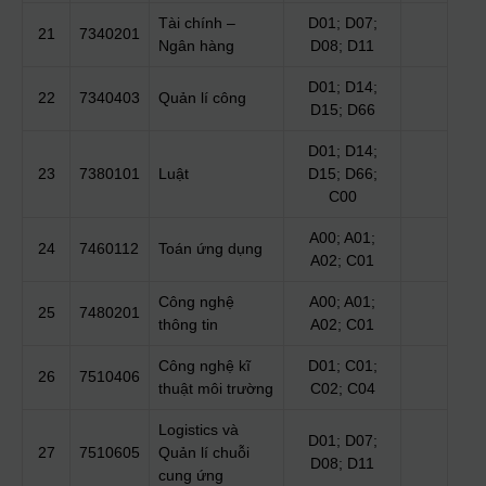
Tài chính –
D01; D07;
21
7340201
Ngân hàng
D08; D11
D01; D14;
22
7340403
Quản lí công
D15; D66
D01; D14;
23
7380101
Luật
D15; D66;
C00
A00; A01;
24
7460112
Toán ứng dụng
A02; C01
Công nghệ
A00; A01;
25
7480201
thông tin
A02; C01
Công nghệ kĩ
D01; C01;
26
7510406
thuật môi trường
C02; C04
Logistics và
D01; D07;
27
7510605
Quản lí chuỗi
D08; D11
cung ứng