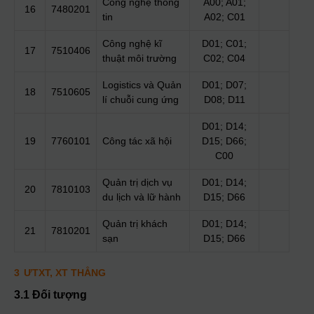
Công nghệ thông
A00; A01;
16
7480201
tin
A02; C01
Công nghệ kĩ
D01; C01;
17
7510406
thuật môi trường
C02; C04
Logistics và Quản
D01; D07;
18
7510605
lí chuỗi cung ứng
D08; D11
D01; D14;
19
7760101
Công tác xã hội
D15; D66;
C00
Quản trị dịch vụ
D01; D14;
20
7810103
du lịch và lữ hành
D15; D66
Quản trị khách
D01; D14;
21
7810201
sạn
D15; D66
3
ƯTXT, XT THẲNG
3.1 Đối tượng