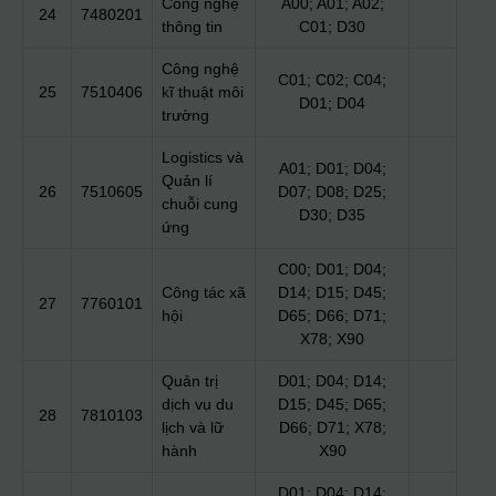
Công nghệ
A00; A01; A02;
24
7480201
thông tin
C01; D30
Công nghệ
C01; C02; C04;
25
7510406
kĩ thuật môi
D01; D04
trường
Logistics và
A01; D01; D04;
Quản lí
26
7510605
D07; D08; D25;
chuỗi cung
D30; D35
ứng
C00; D01; D04;
Công tác xã
D14; D15; D45;
27
7760101
hội
D65; D66; D71;
X78; X90
Quản trị
D01; D04; D14;
dịch vụ du
D15; D45; D65;
28
7810103
lịch và lữ
D66; D71; X78;
hành
X90
D01; D04; D14;