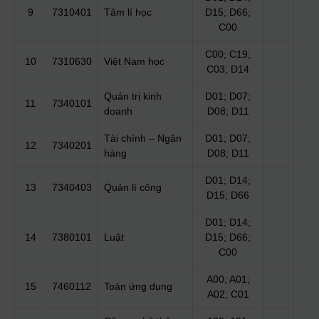
9
7310401
Tâm lí học
D15; D66;
C00
C00; C19;
10
7310630
Việt Nam học
C03; D14
Quản trị kinh
D01; D07;
11
7340101
doanh
D08; D11
Tài chính – Ngân
D01; D07;
12
7340201
hàng
D08; D11
D01; D14;
13
7340403
Quản lí công
D15; D66
D01; D14;
14
7380101
Luật
D15; D66;
C00
A00; A01;
15
7460112
Toán ứng dụng
A02; C01