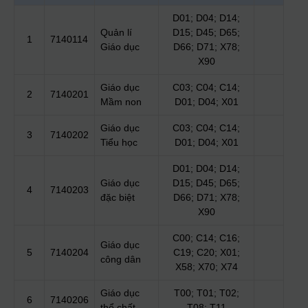
D01; D04; D14;
Quản lí
D15; D45; D65;
1
7140114
Giáo dục
D66; D71; X78;
X90
Giáo dục
C03; C04; C14;
2
7140201
Mầm non
D01; D04; X01
Giáo dục
C03; C04; C14;
3
7140202
Tiểu học
D01; D04; X01
D01; D04; D14;
Giáo dục
D15; D45; D65;
4
7140203
đặc biệt
D66; D71; X78;
X90
C00; C14; C16;
Giáo dục
5
7140204
C19; C20; X01;
công dân
X58; X70; X74
Giáo dục
T00; T01; T02;
6
7140206
thể chất
T08; T11