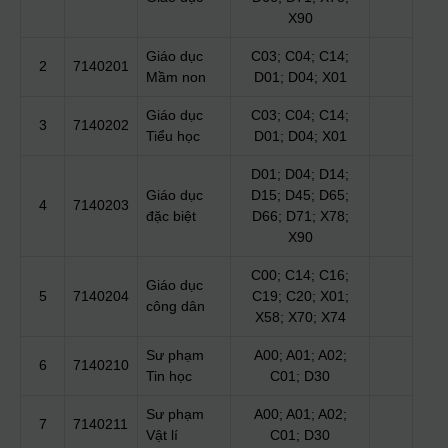
X90
Giáo dục
C03; C04; C14;
2
7140201
Mầm non
D01; D04; X01
Giáo dục
C03; C04; C14;
3
7140202
Tiểu học
D01; D04; X01
D01; D04; D14;
Giáo dục
D15; D45; D65;
4
7140203
đặc biệt
D66; D71; X78;
X90
C00; C14; C16;
Giáo dục
5
7140204
C19; C20; X01;
công dân
X58; X70; X74
Sư phạm
A00; A01; A02;
6
7140210
Tin học
C01; D30
Sư phạm
A00; A01; A02;
7
7140211
Vật lí
C01; D30