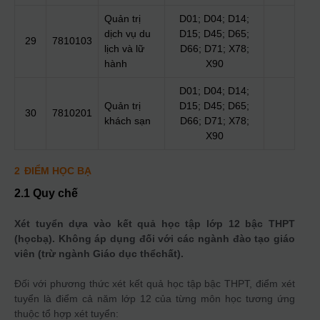
Quản trị
D01; D04; D14;
dịch vụ du
D15; D45; D65;
29
7810103
lịch và lữ
D66; D71; X78;
hành
X90
D01; D04; D14;
Quản trị
D15; D45; D65;
30
7810201
khách sạn
D66; D71; X78;
X90
2
ĐIỂM HỌC BẠ
2.1 Quy chế
Xét tuyển dựa vào kết quả học tập lớp 12 bậc THPT
(họcbạ). Không áp dụng đối với các ngành đào tạo giáo
viên (trừ ngành Giáo dục thểchất).
Đối với phương thức xét kết quả học tập bậc THPT, điểm xét
tuyển là điểm cả năm lớp 12 của từng môn học tương ứng
thuộc tổ hợp xét tuyển: