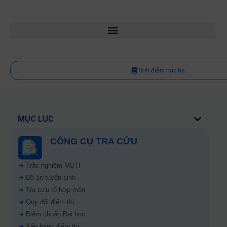
Tính điểm học bạ
MỤC LỤC
CÔNG CỤ TRA CỨU
➜
Trắc nghiệm MBTI
➜
Đề án tuyển sinh
➜
Tra cứu tổ hợp môn
➜
Quy đổi điểm thi
➜
Điểm chuẩn Đại học
➜
Xếp hạng điểm thi