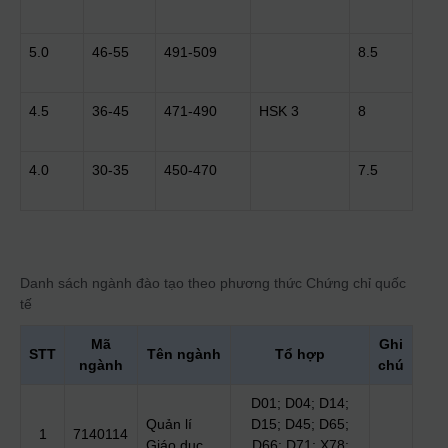
5.0
46-55
491-509
8.5
4.5
36-45
471-490
HSK 3
8
4.0
30-35
450-470
7.5
Danh sách ngành đào tạo theo phương thức
Chứng chỉ quốc
tế
Mã
Ghi
STT
Tên ngành
Tổ hợp
ngành
chú
D01; D04; D14;
Quản lí
D15; D45; D65;
1
7140114
Giáo dục
D66; D71; X78;