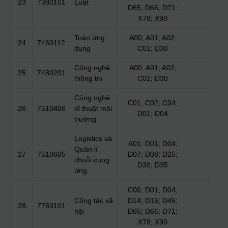
23
7380101
Luật
D65; D66; D71;
X78; X90
Toán ứng
A00; A01; A02;
24
7460112
dụng
C01; D30
Công nghệ
A00; A01; A02;
25
7480201
thông tin
C01; D30
Công nghệ
C01; C02; C04;
26
7510406
kĩ thuật môi
D01; D04
trường
Logistics và
A01; D01; D04;
Quản lí
27
7510605
D07; D08; D25;
chuỗi cung
D30; D35
ứng
C00; D01; D04;
Công tác xã
D14; D15; D45;
28
7760101
hội
D65; D66; D71;
X78; X90