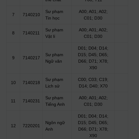
Sư phạm
A00; A01; A02;
7
7140210
Tin học
C01; D30
Sư phạm
A00; A01; A02;
8
7140211
Vật lí
C01; D30
D01; D04; D14;
Sư phạm
D15; D45; D65;
9
7140217
Ngữ văn
D66; D71; X78;
X90
Sư phạm
C00; C03; C19;
10
7140218
Lịch sử
D14; D40; X70
Sư phạm
A00; A01; A02;
11
7140231
Tiếng Anh
C01; D30
D01; D04; D14;
Ngôn ngữ
D15; D45; D65;
12
7220201
Anh
D66; D71; X78;
X90