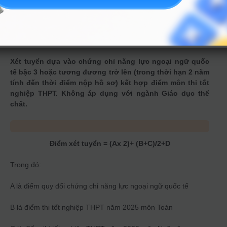
4
CHỨNG CHỈ QUỐC TẾ KẾT HỢP VỚI ĐIỂM THI THPT
4.1 Quy chế
Xét tuyển dựa vào chứng chỉ năng lực ngoại ngữ quốc
tế bậc 3 hoặc tương đương trở lên (trong thời hạn 2 năm
tính đến thời điểm nộp hồ sơ) kết hợp điểm môn thi tốt
nghiệp THPT. Không áp dụng với ngành Giáo dục thể
chất.
Điểm xét tuyển = (Ax 2)+ (B+C)/2+D
Trong đó:
A là điểm quy đổi chứng chỉ năng lực ngoại ngữ quốc tế
B là điểm thi tốt nghiệp THPT năm 2025 môn Toán