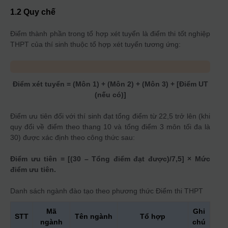
1.2 Quy chế
Điểm thành phần trong tổ hợp xét tuyển là điểm thi tốt nghiệp
THPT của thí sinh thuộc tổ hợp xét tuyển tương ứng:
Điểm xét tuyển = (Môn 1) + (Môn 2) + (Môn 3) + [Điểm UT
(nếu có)]
Điểm ưu tiên đối với thí sinh đạt tổng điểm từ 22,5 trở lên (khi
quy đổi về điểm theo thang 10 và tổng điểm 3 môn tối đa là
30) được xác định theo công thức sau:
Điểm ưu tiên = [(30 – Tổng điểm đạt được)/7,5] × Mức
điểm ưu tiên.
Danh sách ngành đào tạo theo phương thức
Điểm thi THPT
Mã
Ghi
STT
Tên ngành
Tổ hợp
ngành
chú