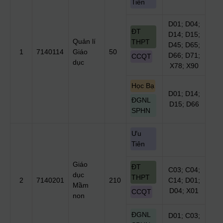
Tiên
D01; D04;
ĐT
D14; D15;
Quản lí
THPT
D45; D65;
1
7140114
Giáo
50
D66; D71;
CCQT
dục
X78; X90
Học Bạ
D01; D14;
ĐGNL
D15; D66
SPHN
Ưu
Tiên
Giáo
ĐT
C03; C04;
dục
THPT
2
7140201
210
C14; D01;
Mầm
D04; X01
CCQT
non
ĐGNL
D01; C03;