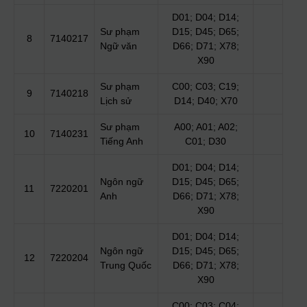
D01; D04; D14;
Sư phạm
D15; D45; D65;
8
7140217
Ngữ văn
D66; D71; X78;
X90
Sư phạm
C00; C03; C19;
9
7140218
Lịch sử
D14; D40; X70
Sư phạm
A00; A01; A02;
10
7140231
Tiếng Anh
C01; D30
D01; D04; D14;
Ngôn ngữ
D15; D45; D65;
11
7220201
Anh
D66; D71; X78;
X90
D01; D04; D14;
Ngôn ngữ
D15; D45; D65;
12
7220204
Trung Quốc
D66; D71; X78;
X90
C00; C03; C04;