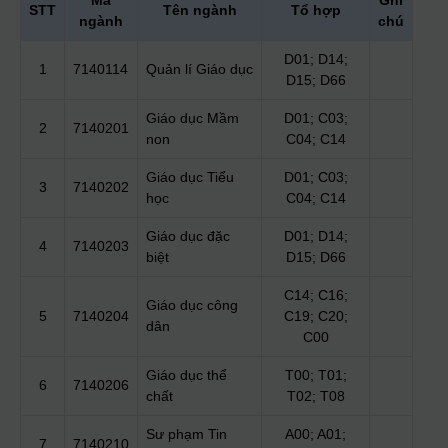
Mã
Ghi
STT
Tên ngành
Tổ hợp
ngành
chú
D01; D14;
1
7140114
Quản lí Giáo dục
D15; D66
Giáo dục Mầm
D01; C03;
2
7140201
non
C04; C14
Giáo dục Tiểu
D01; C03;
3
7140202
học
C04; C14
Giáo dục đặc
D01; D14;
4
7140203
biệt
D15; D66
C14; C16;
Giáo dục công
5
7140204
C19; C20;
dân
C00
Giáo dục thể
T00; T01;
6
7140206
chất
T02; T08
Sư phạm Tin
A00; A01;
7
7140210