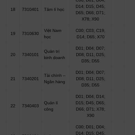
C00; D01; D04;
D14; D15; D45;
18
7310401
Tâm lí học
D65; D66; D71;
X78; X90
Việt Nam
C00; C03; C19;
19
7310630
học
D14; D65; X70
D01; D04; D07;
Quản trị
20
7340101
D08; D11; D25;
kinh doanh
D35; D55
D01; D04; D07;
Tài chính –
21
7340201
D08; D11; D25;
Ngân hàng
D35; D55
D01; D04; D14;
Quản lí
D15; D45; D65;
22
7340403
công
D66; D71; X78;
X90
C00; D01; D04;
D14; D15; D45;