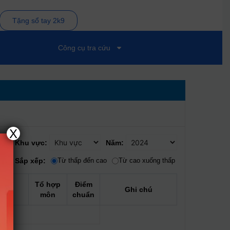
Tặng sổ tay 2k9
Công cụ tra cứu
X
Khu vực:
Năm:
Sắp xếp:
Từ thấp đến cao
Từ cao xuống thấp
Tổ hợp
Điểm
Ghi chú
môn
chuẩn