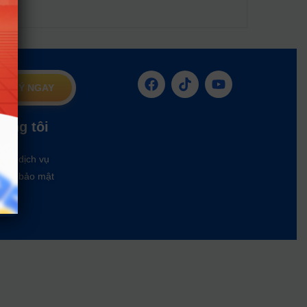
G KÝ NGAY
húng tôi
oản dịch vụ
ách bảo mật