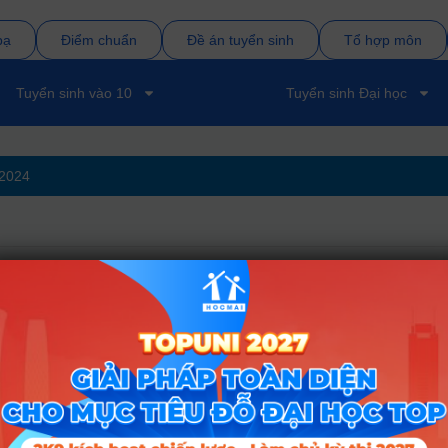
bạ
Điểm chuẩn
Đề án tuyển sinh
Tổ hợp môn
Tuyển sinh vào 10
Tuyển sinh Đại học
2024
Chuyên ngành
Mã ngành
uẩn của ngành chưa được công bố. Vui lòng quay lại sau!