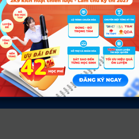
ĐĂN
Tin tức
Về c
Tin giáo dục nổi bật
Liên hệ
Tin tuyển sinh vào 10
Điều kh
Tin tuyển sinh Đại học
Chính s