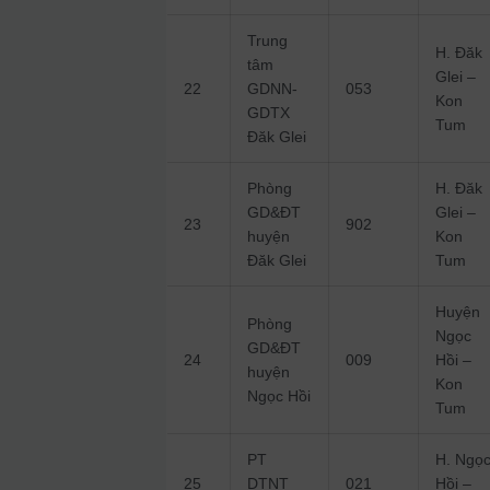
Trung
H. Đăk
tâm
Glei –
22
GDNN-
053
Kon
GDTX
Tum
Đăk Glei
Phòng
H. Đăk
GD&ĐT
Glei –
23
902
huyện
Kon
Đăk Glei
Tum
Huyện
Phòng
Ngọc
GD&ĐT
24
009
Hồi –
huyện
Kon
Ngọc Hồi
Tum
PT
H. Ngọ
25
DTNT
021
Hồi –