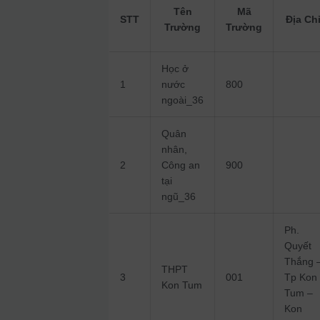
Tên
Mã
STT
Địa Ch
Trường
Trường
Học ở
1
nước
800
ngoài_36
Quân
nhân,
2
Công an
900
tại
ngũ_36
Ph.
Quyết
Thắng 
THPT
3
001
Tp Kon
Kon Tum
Tum –
Kon