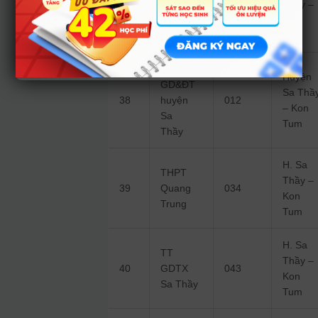
Thầy –
37
DTNT Sa
005
Kon
Thầy
Tum
Phòng
Huyện
GD&ĐT
Sa Thầ
38
huyện
012
– Kon
Sa
Tum
Thầy
H. Sa
THPT
Thầy –
39
Quang
034
Kon
Trung
Tum
H. Sa
TT
Thầy –
40
GDTX
043
Kon
Sa Thầy
Tum