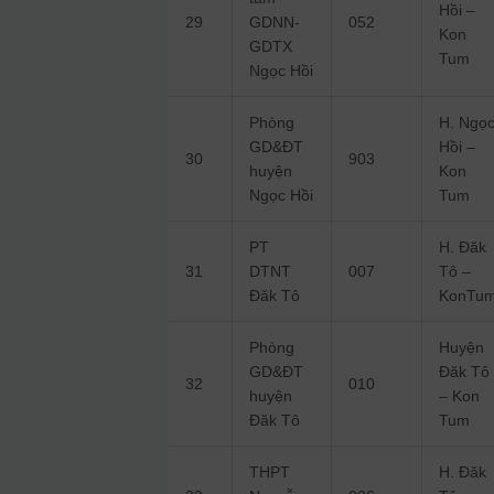
Hồi –
29
GDNN-
052
Kon
GDTX
Tum
Ngọc Hồi
Phòng
H. Ngọ
GD&ĐT
Hồi –
30
903
huyện
Kon
Ngọc Hồi
Tum
PT
H. Đăk
31
DTNT
007
Tô –
Đăk Tô
KonTu
Phòng
Huyện
GD&ĐT
Đăk Tô
32
010
huyện
– Kon
Đăk Tô
Tum
THPT
H. Đăk