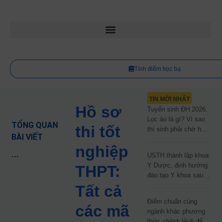
Tính điểm học bạ
TIN MỚI NHẤT
Hồ sơ
Tuyển sinh ĐH 2026:
Lọc ảo là gì? Vì sao
TỔNG QUAN
thi tốt
thí sinh phải chờ hơn
BÀI VIẾT
2 tháng mới biết kết
nghiệp
quả?
...
USTH thành lập khoa
Y Dược, định hướng
THPT:
đào tạo Y khoa sau
năm 2030
Tất cả
Điểm chuẩn cùng
các mã
ngành khác phương
thức chênh lệch đến