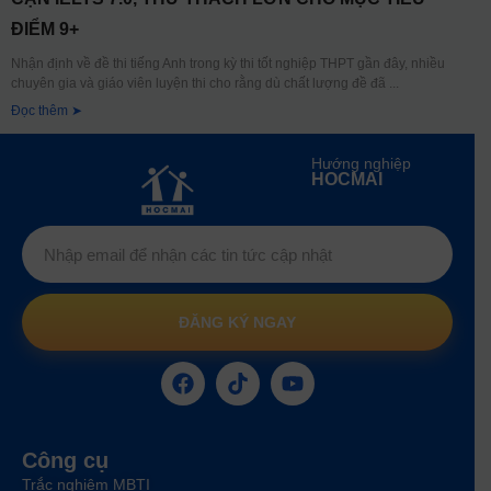
ĐIỂM 9+
Nhận định về đề thi tiếng Anh trong kỳ thi tốt nghiệp THPT gần đây, nhiều
chuyên gia và giáo viên luyện thi cho rằng dù chất lượng đề đã
Đọc thêm ➤
Hướng nghiệp
HOCMAI
ĐĂNG KÝ NGAY
Công cụ
Trắc nghiệm MBTI