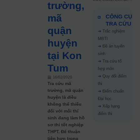
trường,
5 điểm năm 2026: Thí
sinh cần lưu ý gì?
mã
CÔNG CỤ
TRA CỨU
quận
➜
Trắc nghiệm
MBTI
huyện
➜
Đề án tuyển
tại Kon
sinh
➜
Tra cứu tổ
Tum
hợp môn
➜
Quy đổi điểm
16/02/2020
Tra cứu mã
thi
trường, mã quận
➜
Điểm chuẩn
huyện là điều
Đại học
không thể thiếu
➜
Xếp hạng
đối với mỗi thí
điểm thi
sinh đang làm hồ
sơ thi tốt nghiệp
THPT. Để thuận
tiện hơn trong