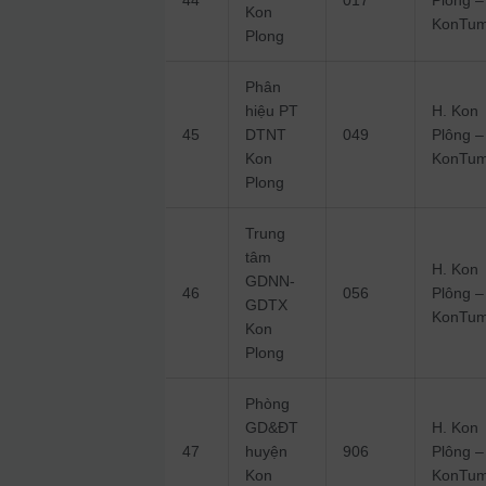
44
017
Plông –
Kon
KonTu
Plong
Phân
hiệu PT
H. Kon
45
DTNT
049
Plông –
Kon
KonTu
Plong
Trung
tâm
H. Kon
GDNN-
46
056
Plông –
GDTX
KonTu
Kon
Plong
Phòng
GD&ĐT
H. Kon
47
huyện
906
Plông –
Kon
KonTu