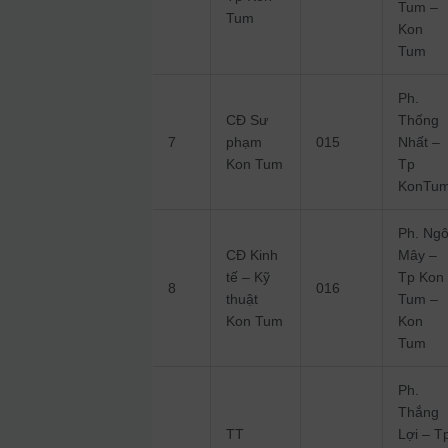
Tum –
Tum
Kon
Tum
Ph.
CĐ Sư
Thống
7
phạm
015
Nhất –
Kon Tum
Tp
KonTu
Ph. Ng
CĐ Kinh
Mây –
tế – Kỹ
Tp Kon
8
016
thuật
Tum –
Kon Tum
Kon
Tum
Ph.
Thắng
TT
Lợi – T