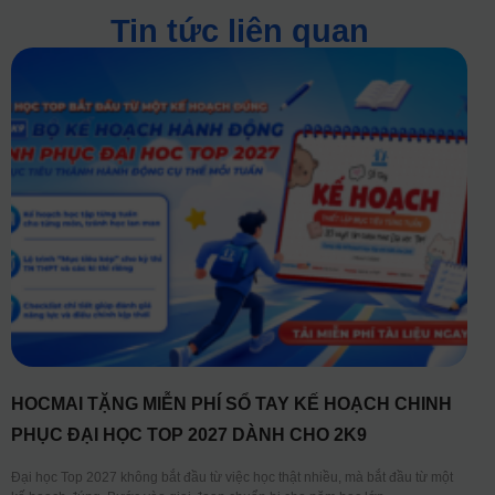
Tin tức liên quan
HOCMAI TẶNG MIỄN PHÍ SỔ TAY KẾ HOẠCH CHINH
PHỤC ĐẠI HỌC TOP 2027 DÀNH CHO 2K9
Đại học Top 2027 không bắt đầu từ việc học thật nhiều, mà bắt đầu từ một