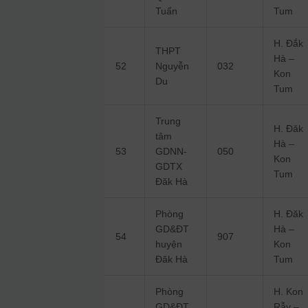
Tuấn
Tum
H. Đắk
THPT
Hà –
52
Nguyễn
032
Kon
Du
Tum
Trung
H. Đăk
tâm
Hà –
53
GDNN-
050
Kon
GDTX
Tum
Đăk Hà
Phòng
H. Đăk
GD&ĐT
Hà –
54
907
huyện
Kon
Đăk Hà
Tum
Phòng
H. Kon
GD&ĐT
Rẫy –