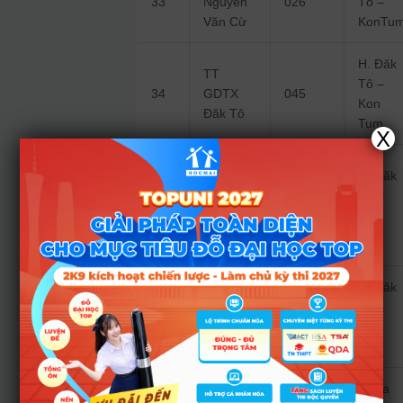
33
Nguyễn
026
Tô –
Văn Cừ
KonTu
H. Đăk
TT
Tô –
34
GDTX
045
Kon
Đăk Tô
Tum
X
Trung
H. Đăk
tâm
Tô –
35
GDNN-
051
Kon
GDTX
Tum
Đăk Tô
Phòng
H. Đăk
GD&ĐT
Tô –
36
904
huyện
Kon
Đăk Tô
Tum
H. Sa
PT