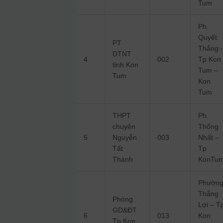
Tum
Ph.
Quyết
PT
Thắng 
DTNT
4
002
Tp Kon
tỉnh Kon
Tum –
Tum
Kon
Tum
THPT
Ph.
chuyên
Thống
5
Nguyễn
003
Nhất –
Tất
Tp
Thành
KonTu
Phườn
Thắng
Phòng
Lợi – T
GD&ĐT
6
013
Kon
Tp Kon