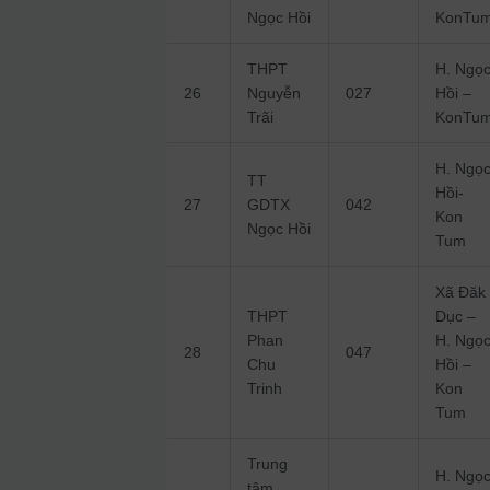
Ngọc Hồi
KonTu
THPT
H. Ngọ
26
Nguyễn
027
Hồi –
Trãi
KonTu
H. Ngọ
TT
Hồi-
27
GDTX
042
Kon
Ngọc Hồi
Tum
Xã Đăk
THPT
Dục –
Phan
H. Ngọ
28
047
Chu
Hồi –
Trinh
Kon
Tum
Trung
H. Ngọ
tâm