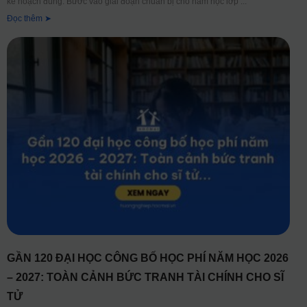
kế hoạch đúng. Bước vào giai đoạn chuẩn bị cho năm học lớp
Đọc thêm ➤
GẦN 120 ĐẠI HỌC CÔNG BỐ HỌC PHÍ NĂM HỌC 2026
– 2027: TOÀN CẢNH BỨC TRANH TÀI CHÍNH CHO SĨ
TỬ