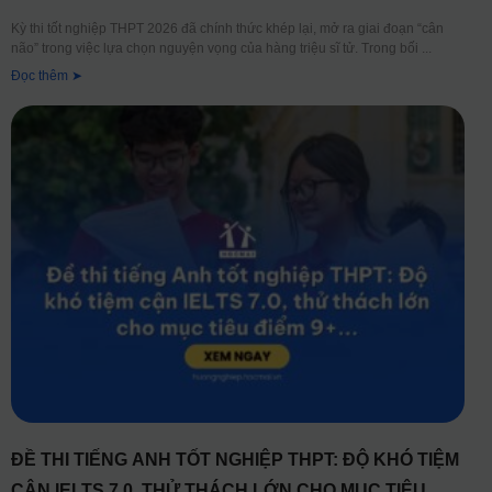
Kỳ thi tốt nghiệp THPT 2026 đã chính thức khép lại, mở ra giai đoạn “cân
não” trong việc lựa chọn nguyện vọng của hàng triệu sĩ tử. Trong bối
Đọc thêm ➤
ĐỀ THI TIẾNG ANH TỐT NGHIỆP THPT: ĐỘ KHÓ TIỆM
CẬN IELTS 7.0, THỬ THÁCH LỚN CHO MỤC TIÊU