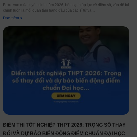
Bước vào mùa tuyển sinh năm 2026, bên cạnh áp lực về điểm số, vấn đề tài
chính luôn là mối quan tâm hàng đầu của các sĩ tử và
Đọc thêm ➤
ĐIỂM THI TỐT NGHIỆP THPT 2026: TRỌNG SỐ THAY
ĐỔI VÀ DỰ BÁO BIẾN ĐỘNG ĐIỂM CHUẨN ĐẠI HỌC