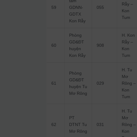
tâm
Rẫy –
59
GDNN-
055
Kon
GDTX
Tum
Kon Rẫy
Phòng
H. Kon
GD&ĐT
Rẫy –
60
908
huyện
Kon
Kon Rẫy
Tum
H. Tu
Phòng
Mơ
GD&ĐT
61
029
Rông –
huyện Tu
Kon
Mơ Rông
Tum
H. Tu
PT
Mơ
62
DTNT Tu
031
Rông –
Mơ Rông
Kon