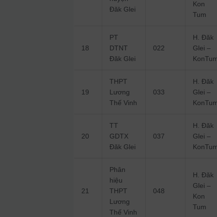
Kon
Đăk Glei
Tum
PT
H. Đăk
18
DTNT
022
Glei –
Đăk Glei
KonTu
THPT
H. Đăk
19
Lương
033
Glei –
Thế Vinh
KonTu
TT
H. Đăk
20
GDTX
037
Glei –
Đăk Glei
KonTu
Phân
H. Đăk
hiệu
Glei –
21
THPT
048
Kon
Lương
Tum
Thế Vinh