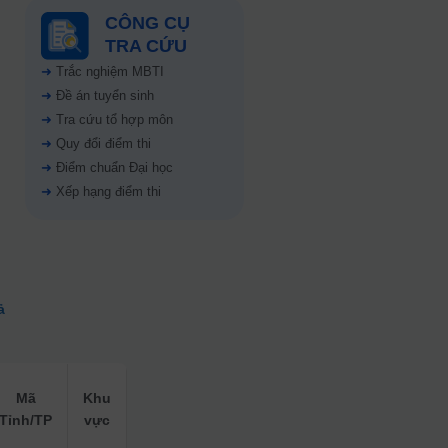
CÔNG CỤ
TRA CỨU
➜
Trắc nghiệm MBTI
➜
Đề án tuyển sinh
➜
Tra cứu tổ hợp môn
➜
Quy đổi điểm thi
➜
Điểm chuẩn Đại học
➜
Xếp hạng điểm thi
ả
Mã
Khu
Tỉnh/TP
vực