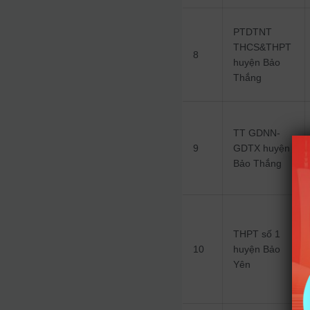
PTDTNT
THCS&THPT
8
huyện Bảo
Thắng
TT GDNN-
9
GDTX huyện
Bảo Thắng
THPT số 1
10
huyện Bảo
Yên