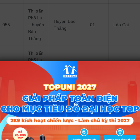
Thị trấn
Phố Lu
Huyện Bảo
055
– huyện
01
Lào Cai
Thắng
Bảo
Thắng
Thị trấn
Phố Lu
Huyện Bảo
062
– huyện
01
Lào Cai
Thắng
Bảo
Thắng
Thị trấn
Phố
Ràng –
Huyện Bảo
004
02
Lào Cai
huyện
Yên
Bảo
Yên