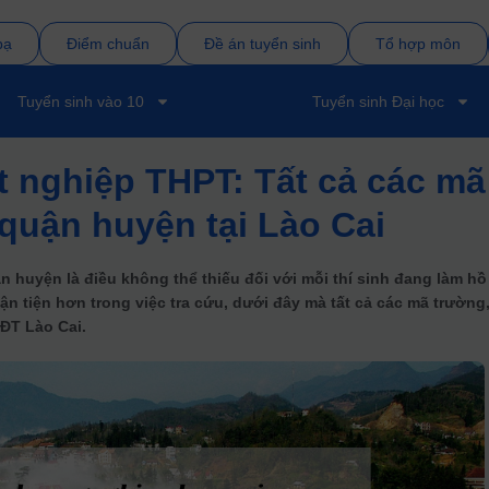
bạ
Điểm chuẩn
Đề án tuyển sinh
Tổ hợp môn
Tuyển sinh vào 10
Tuyển sinh Đại học
ốt nghiệp THPT: Tất cả các mã
quận huyện tại Lào Cai
 huyện là điều không thể thiếu đối với mỗi thí sinh đang làm hồ
uận tiện hơn trong việc tra cứu, dưới đây mà tất cả các mã trường
ĐT Lào Cai.