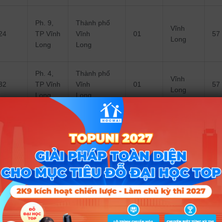
Ph. 9,
Thành phố
Vĩnh
24
TP Vĩnh
Vĩnh
01
57
Long
Long
Long
Ph. 4,
Thành phố
Vĩnh
32
TP Vĩnh
Vĩnh
01
57
Long
Long
Long
Ph.2 ,
Thành phố
Vĩnh
42
TP Vĩnh
Vĩnh
01
57
Long
Long
Long
Phường
8,
Thành phố
Thành
Vĩnh
43
Vĩnh
01
57
phố
Long
Long
Vĩnh