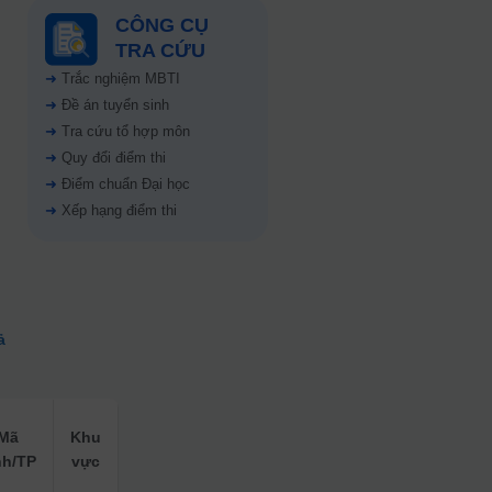
CÔNG CỤ
TRA CỨU
➜
Trắc nghiệm MBTI
➜
Đề án tuyển sinh
➜
Tra cứu tổ hợp môn
➜
Quy đổi điểm thi
➜
Điểm chuẩn Đại học
➜
Xếp hạng điểm thi
ả
Mã
Khu
nh/TP
vực