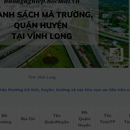
Tỉnh Vĩnh Long
khẩu thường trú tỉnh, huyện, trường và các khu vực ưu tiên trên c
Mã
Mã
Tên
Tên
Địa Chỉ
Quận/
rường
Quận/Huyện
Tỉnh/TP
Tỉ
Huyện