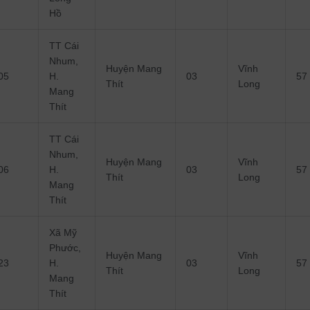
Hồ
TT Cái
Nhum,
Huyện Mang
Vĩnh
05
H.
03
57
Thít
Long
Mang
Thít
TT Cái
Nhum,
Huyện Mang
Vĩnh
06
H.
03
57
Thít
Long
Mang
Thít
Xã Mỹ
Phước,
Huyện Mang
Vĩnh
23
H.
03
57
Thít
Long
Mang
Thít