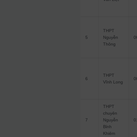
THPT
5
Nguyễn
0
Thông
THPT
6
0
Vĩnh Long
THPT
chuyên
7
Nguyễn
0
Bỉnh
Khiêm