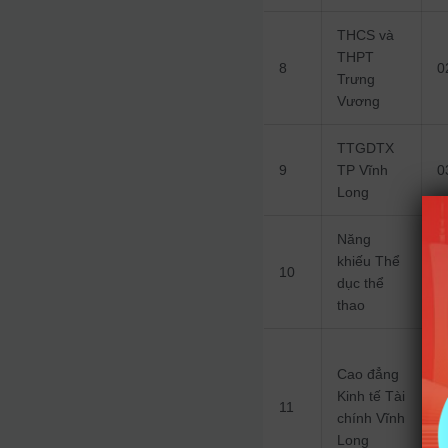
THCS và
THPT
8
0
Trưng
Vương
TTGDTX
9
TP Vĩnh
0
Long
Năng
khiếu Thể
10
0
dục thể
thao
Cao đẳng
Kinh tế Tài
11
0
chính Vĩnh
Long