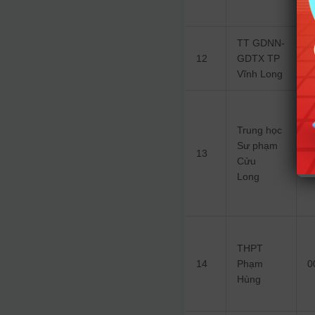
TT GDNN-
12
GDTX TP
0
Vĩnh Long
Trung học
Sư phạm
13
0
Cửu
Long
THPT
14
Phạm
0
Hùng