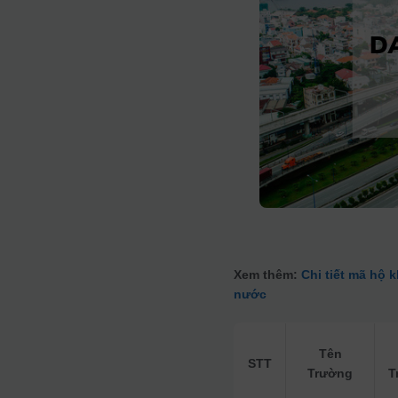
Xem thêm:
Chi tiết mã hộ 
nước
Tên
STT
Trường
T