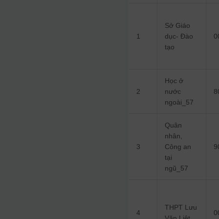
Sở Giáo
1
dục- Đào
0
tạo
Học ở
2
nước
8
ngoài_57
Quân
nhân,
3
Công an
9
tại
ngũ_57
THPT Lưu
4
0
Văn Liệt