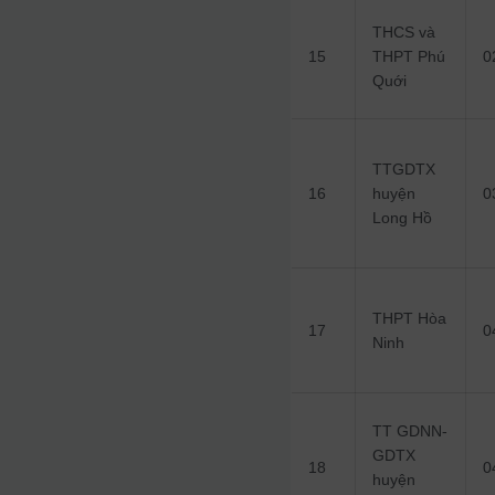
THCS và
15
THPT Phú
0
Quới
TTGDTX
16
huyện
0
Long Hồ
THPT Hòa
17
0
Ninh
TT GDNN-
GDTX
18
0
huyện