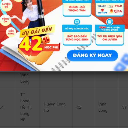
Long
Ph. 4,
Thành phố
Vĩnh
44
TP Vĩnh
Vĩnh
01
57
Long
Long
Long
Phường
2, thị xã
Vĩnh
Thành phố
Vĩnh
52
Long,
Vĩnh
01
57
Long
tỉnh
Long
Vĩnh
Long
TT
Long
Huyện Long
Vĩnh
04
Hồ, H.
02
57
Hồ
Long
Long
Hồ