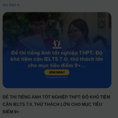
Đọc thêm ➤
ĐỀ THI TIẾNG ANH TỐT NGHIỆP THPT: ĐỘ KHÓ TIỆM
CẬN IELTS 7.0, THỬ THÁCH LỚN CHO MỤC TIÊU
ĐIỂM 9+