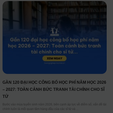
GẦN 120 ĐẠI HỌC CÔNG BỐ HỌC PHÍ NĂM HỌC 2026
– 2027: TOÀN CẢNH BỨC TRANH TÀI CHÍNH CHO SĨ
TỬ
Bước vào mùa tuyển sinh năm 2026, bên cạnh áp lực về điểm số, vấn đề tài
chính luôn là mối quan tâm hàng đầu của các sĩ tử và