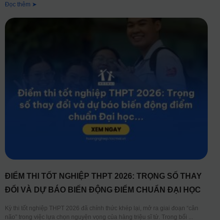
Đọc thêm ➤
ĐIỂM THI TỐT NGHIỆP THPT 2026: TRỌNG SỐ THAY
ĐỔI VÀ DỰ BÁO BIẾN ĐỘNG ĐIỂM CHUẨN ĐẠI HỌC
Kỳ thi tốt nghiệp THPT 2026 đã chính thức khép lại, mở ra giai đoạn “cân
não” trong việc lựa chọn nguyện vọng của hàng triệu sĩ tử. Trong bối