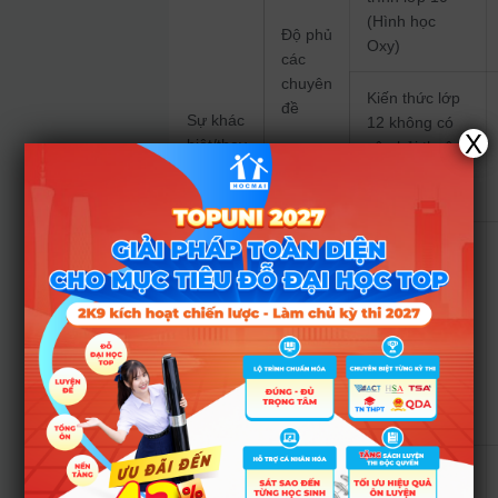
(Hình học
Độ phủ
Oxy)
các
chuyên
Kiến thức lớp
đề
Sự khác
12 không có
X
biệt/thay
câu hỏi thuộc
đổi
chuyên đề
khối tròn xoay
Xuất hiện
dạng bài mới
khác biệt với
các dạng bài
trong đề trắc
nghiệm (dạng
bài chứng
Dạng
minh)
bài
Không có các
câu hỏi mang