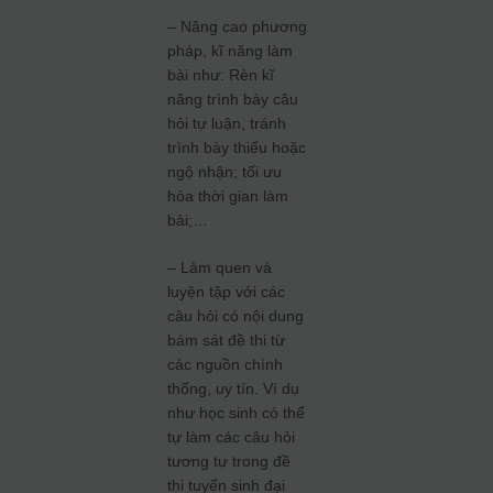
– Nâng cao phương
pháp, kĩ năng làm
bài như: Rèn kĩ
năng trình bày câu
hỏi tự luận, tránh
trình bày thiếu hoặc
ngộ nhận; tối ưu
hóa thời gian làm
bài;…
– Làm quen và
luyện tập với các
câu hỏi có nội dung
bám sát đề thi từ
các nguồn chính
thống, uy tín. Ví dụ
như học sinh có thể
tự làm các câu hỏi
tương tự trong đề
thi tuyển sinh đại