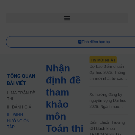
Tính điểm học bạ
TIN MỚI NHẤT
Nhận
Dự báo điểm chuẩn
đại học 2026: Thông
TỔNG QUAN
định đề
tin mới nhất từ các
BÀI VIẾT
trường đại học công
tham
lập
I. MA TRẬN ĐỀ
Xu hướng đăng ký
THI
nguyện vọng Đại học
khảo
2026: Ngành nào
II. ĐÁNH GIÁ
đang dẫn đầu cuộc
môn
III. ĐỊNH
đua?
HƯỚNG ÔN
Điểm chuẩn Trường
Toán thi
TẬP
ĐH Bách khoa
TP.HCM 2026: Dự