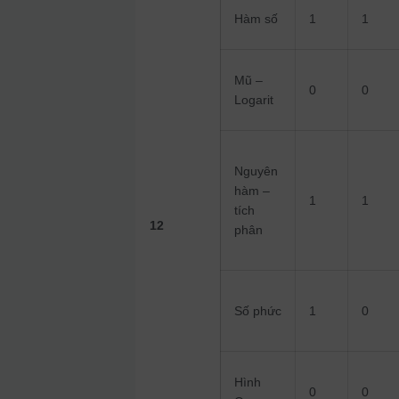
Hàm số
1
1
Mũ –
0
0
Logarit
Nguyên
hàm –
1
1
tích
12
phân
Số phức
1
0
Hình
0
0