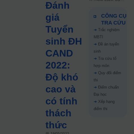
Đánh
kiến công bố 9.8,
nguyện vọng tăng vọt
giá
CÔNG CỤ
67%
TRA CỨU
Tuyển
➜
Trắc nghiệm
MBTI
sinh ĐH
➜
Đề án tuyển
CAND
sinh
➜
Tra cứu tổ
2022:
hợp môn
➜
Quy đổi điểm
Độ khó
thi
cao và
➜
Điểm chuẩn
Đại học
có tính
➜
Xếp hạng
điểm thi
thách
thức
19/05/2022