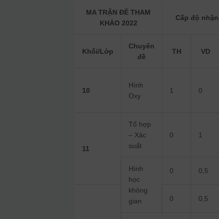
MA TRẬN ĐỀ THAM
Cấp độ nhận
KHẢO 2022
Chuyên
Khối/Lớp
TH
VD
đề
Hình
10
1
0
Oxy
Tổ hợp
– Xác
0
1
suất
11
Hình
0
0,5
học
không
0
0,5
gian