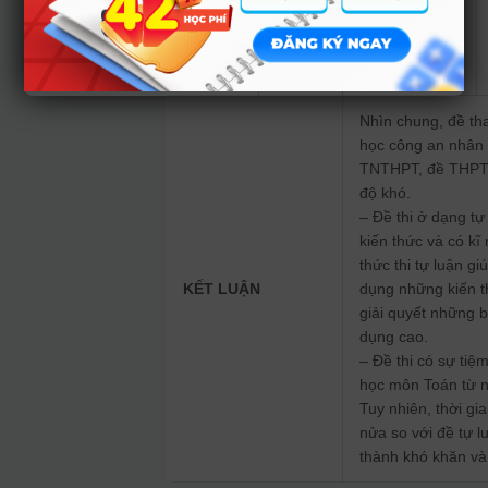
tính ứng dụng
thực tiễn hoặc
liên môn
Nhìn chung, đề th
học công an nhân 
TNTHPT, đề THPTQG
độ khó.
– Đề thi ở dạng tự
kiến thức và có kĩ 
thức thi tự luận g
KẾT LUẬN
dụng những kiến t
giải quyết những 
dụng cao.
– Đề thi có sự tiệm
học môn Toán từ n
Tuy nhiên, thời gia
nửa so với đề tự l
thành khó khăn và 