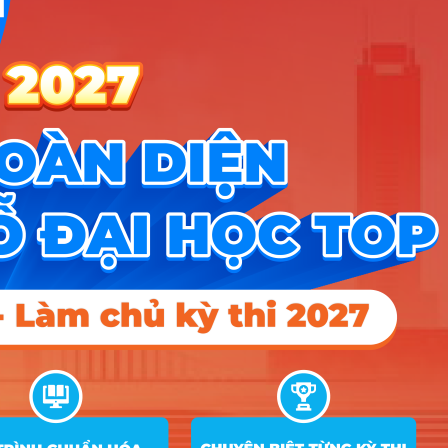
22
24.5
C20; X21
7
Công nghệ thông tin
D01; A00; X21; D10
24
C00; X74; D01; C20;
8
Công tác Xã hội
26.8
22
20
A09; X21
C00; X74; D01; X21;
26.4
23
20
C20; X70
C00; X74; D01; X21;
26.4
20
20
C20; X70
9
Công tác Thanh thiếu niên
C00; X74; D01; X21;
22.8
23
20
C20; X70
C00; X74; D01; X21;
22.8
20
20
C20; X70
Hướng nghiệp
HOCMAI