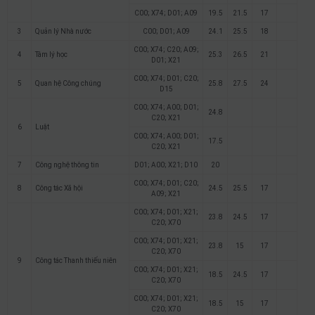
C00; X74; D01; A09
19.5
21.5
17
3
Quản lý Nhà nước
C00; D01; A09
24.1
25.5
18
C00; X74; C20; A09;
4
Tâm lý học
25.3
26.5
21
D01; X21
C00; X74; D01; C20;
5
Quan hệ Công chúng
25.8
27.5
24
D15
C00; X74; A00; D01;
24.8
C20; X21
6
Luật
C00; X74; A00; D01;
17.5
C20; X21
7
Công nghệ thông tin
D01; A00; X21; D10
20
C00; X74; D01; C20;
8
Công tác Xã hội
24.5
25.5
17
A09; X21
C00; X74; D01; X21;
23.8
24.5
17
C20; X70
C00; X74; D01; X21;
23.8
15
17
C20; X70
9
Công tác Thanh thiếu niên
C00; X74; D01; X21;
18.5
24.5
17
C20; X70
C00; X74; D01; X21;
18.5
15
17
C20; X70