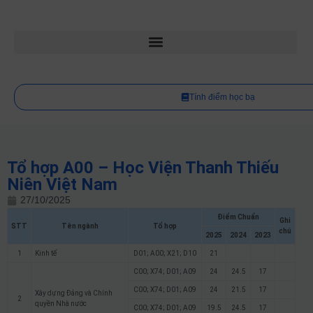
Tính điểm học bạ
Tổ hợp A00 – Học Viện Thanh Thiếu
Niên Việt Nam
27/10/2025
Điểm Chuẩn
Ghi
STT
Tên ngành
Tổ hợp
chú
2025
2024
2023
1
Kinh tế
D01; A00; X21; D10
21
C00; X74; D01; A09
24
24.5
17
C00; X74; D01; A09
24
21.5
17
Xây dựng Đảng và Chính
2
quyền Nhà nước
C00; X74; D01; A09
19.5
24.5
17