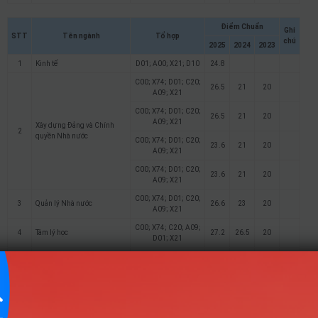
Điểm Chuẩn
Ghi
STT
Tên ngành
Tổ hợp
chú
2025
2024
2023
1
Kinh tế
D01; A00; X21; D10
24.8
C00; X74; D01; C20;
26.5
21
20
A09; X21
C00; X74; D01; C20;
26.5
21
20
A09; X21
Xây dựng Đảng và Chính
2
quyền Nhà nước
C00; X74; D01; C20;
23.6
21
20
A09; X21
C00; X74; D01; C20;
23.6
21
20
A09; X21
C00; X74; D01; C20;
3
Quản lý Nhà nước
26.6
23
20
A09; X21
C00; X74; C20; A09;
4
Tâm lý học
27.2
26.5
20
D01; X21
C00; X74; D01; C20;
5
Quan hệ Công chúng
27.4
27.5
25.5
D15
C00; X74; A00; D01;
26.9
24.5
C20; X21
6
Luật
C00; X74; A00; D01;