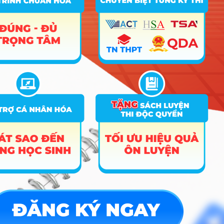
ĐĂNG KÝ NGAY
Công cụ
Trắc nghiệm MBTI
Tra cứu đề án tuyển sinh
Tư vấn hướng nghiệp
Tin tức
Tin giáo dục nổi bật
Tin tuyển sinh vào 10
Tin tuyển sinh Đại học
Về chúng tôi
Liên hệ
Điều khoản dịch vụ
Chính sách bảo mật