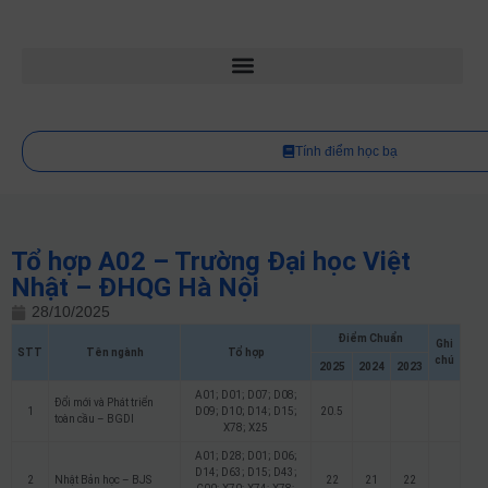
Tính điểm học bạ
Tổ hợp A02 – Trường Đại học Việt
Nhật – ĐHQG Hà Nội
28/10/2025
Điểm Chuẩn
Ghi
STT
Tên ngành
Tổ hợp
chú
2025
2024
2023
A01; D01; D07; D08;
Đổi mới và Phát triển
1
D09; D10; D14; D15;
20.5
toàn cầu – BGDI
X78; X25
A01; D28; D01; D06;
D14; D63; D15; D43;
2
Nhật Bản học – BJS
22
21
22