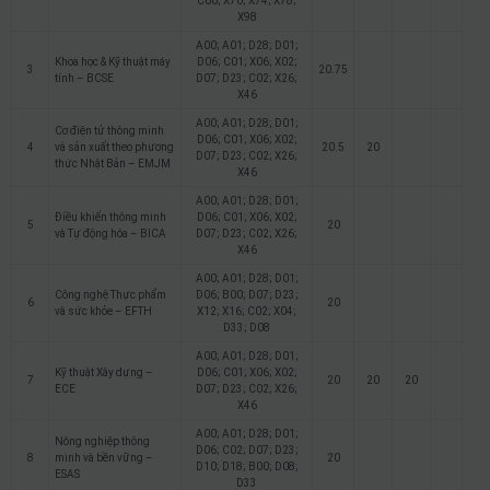
C00; X70; X74; X78;
X98
A00; A01; D28; D01;
Khoa học & Kỹ thuật máy
D06; C01; X06; X02;
3
20.75
tính – BCSE
D07; D23; C02; X26;
X46
A00; A01; D28; D01;
Cơ điện tử thông minh
D06; C01; X06; X02;
4
và sản xuất theo phương
20.5
20
D07; D23; C02; X26;
thức Nhật Bản – EMJM
X46
A00; A01; D28; D01;
Điều khiển thông minh
D06; C01; X06; X02;
5
20
và Tự động hóa – BICA
D07; D23; C02; X26;
X46
A00; A01; D28; D01;
Công nghệ Thực phẩm
D06; B00; D07; D23;
6
20
và sức khỏe – EFTH
X12; X16; C02; X04;
D33; D08
A00; A01; D28; D01;
Kỹ thuật Xây dựng –
D06; C01; X06; X02;
7
20
20
20
ECE
D07; D23; C02; X26;
X46
A00; A01; D28; D01;
Nông nghiệp thông
D06; C02; D07; D23;
8
minh và bền vững –
20
D10; D18; B00; D08;
ESAS
D33