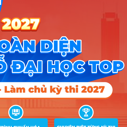
Tin tức
Tin giáo dục nổi bật
Tin tuyển sinh vào 10
Tin tuyển sinh Đại học
Về chúng tôi
Liên hệ
Điều khoản dịch vụ
Chính sách bảo mật