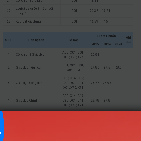
21
Công nghệ thông tin
D01
19.21
Logistics và Quản lý chuỗi
22
D01
20.36
19.21
cung ứng
23
Kỹ thuật xây dựng
D01
16.59
15
Điểm Chuẩn
Ghi
STT
Tên ngành
Tổ hợp
chú
2025
2024
2023
A00; C01; D01;
1
Công nghệ Giáo dục
26.81
X03; X26; X27
D01; C01; C03;
2
Giáo dục Tiểu học
27.86
27.5
28.3
C04; B03
C00; C14; C19;
3
Giáo dục Công dân
C20; D01; D14;
28.76
27.96
X01; X70; X74
C00; C14; C19;
4
Giáo dục Chính trị
C20; D01; D14;
28.78
27.8
X01; X70; X74
Sư phạm Toán học ( Chương
A00; A01; A02;
5
trình tiếng Anh; Chương
29.23
C01; C02; D01
trình đại trà)
A00; A01; C01;
6
Sư phạm Tin học
28.14
D01; X02; X06