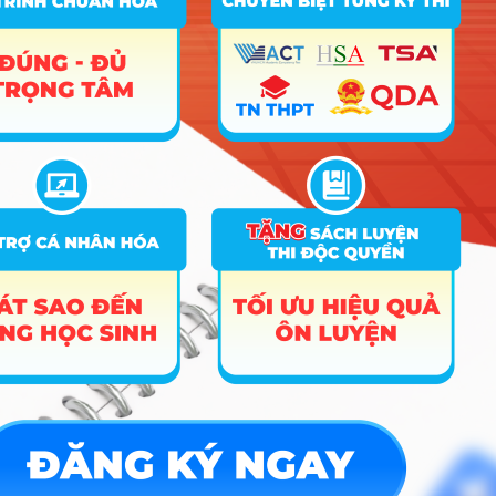
A00; A01; C14;
17
Kế toán
25.66
24.3
19
D01; D10; X01
A00; A01; C03;
18
Quản lý công
25.87
19
19
C14; D01; X01
C00; A00; C03;
19
Luật
C04; C14; D01;
27.87
26.37
24
X01
A00; A01; A02;
20
Khoa học Máy tính
24.9
C01; D01; X02
A00; A01; A02;
21
Công nghệ thông tin
25.72
C01; D01; X02
Logistics và Quản lý chuỗi
A00; A01; C01;
22
26.26
25.4
cung ứng
C02; D01; X27
A00; A01; C01;
23
Kỹ thuật xây dựng
22.64
23.3
C02; D01; X03
Hướng nghiệp
HOCMAI