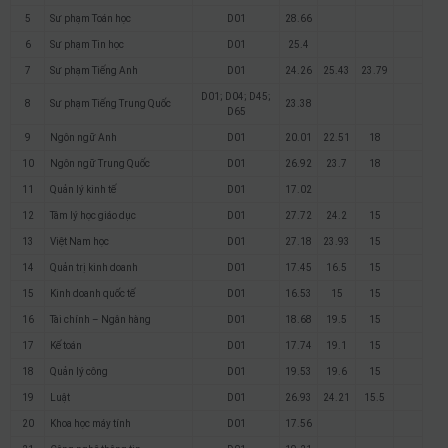
5
Sư phạm Toán học
D01
28.66
6
Sư phạm Tin học
D01
25.4
7
Sư phạm Tiếng Anh
D01
24.26
25.43
23.79
D01; D04; D45;
8
Sư phạm Tiếng Trung Quốc
23.38
D65
9
Ngôn ngữ Anh
D01
20.01
22.51
18
10
Ngôn ngữ Trung Quốc
D01
26.92
23.7
18
11
Quản lý kinh tế
D01
17.02
12
Tâm lý học giáo dục
D01
27.72
24.2
15
13
Việt Nam học
D01
27.18
23.93
15
14
Quản trị kinh doanh
D01
17.45
16.5
15
15
Kinh doanh quốc tế
D01
16.53
15
15
16
Tài chính – Ngân hàng
D01
18.68
19.5
15
17
Kế toán
D01
17.74
19.1
15
18
Quản lý công
D01
19.53
19.6
15
19
Luật
D01
26.93
24.21
15.5
20
Khoa học máy tính
D01
17.56