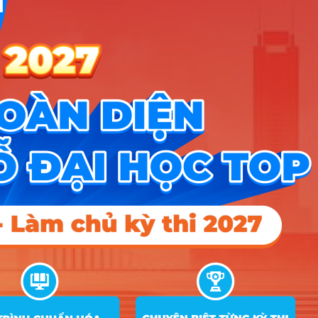
D01; D13; D14;
7
Sư phạm Tiếng Anh
27.98
28.2
28.5
D15
D01; D04; D45;
8
Sư phạm Tiếng Trung Quốc
27.66
D65; D14; D15
D01; D13; D14;
9
Ngôn ngữ Anh
26.41
26.1
24
D15
C00; C03; C04;
10
Ngôn ngữ Trung Quốc
27.86
25.9
25
D01; D14; D15
A00; A01; C14;
11
Quản lý kinh tế
24.62
D01; D10; X01
C00; C03; C04;
12
Tâm lý học giáo dục
C19; C20; D01;
28.14
25.1
19
X70; X74
C00; C03; C04;
13
Việt Nam học
C19; C20; D01;
27.95
25.53
20
X70; X74
A00; A01; C14;
14
Quản trị kinh doanh
25.51
24.13
19
D01; D10; X01
A00; A01; C14;
15
Kinh doanh quốc tế
25.06
24.5
19
D01; D10; X01
A00; A01; C14;
16
Tài chính – Ngân hàng
26.1
25.52
19
D01; D10; X01