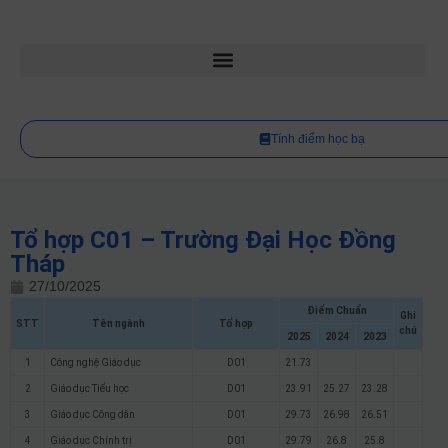
Tính điểm học bạ
Tổ hợp C01 – Trường Đại Học Đồng
Tháp
27/10/2025
Điểm Chuẩn
Ghi
STT
Tên ngành
Tổ hợp
chú
2025
2024
2023
1
Công nghệ Giáo dục
D01
21.73
2
Giáo dục Tiểu học
D01
23.91
25.27
23.28
3
Giáo dục Công dân
D01
29.73
26.98
26.51
4
Giáo dục Chính trị
D01
29.79
26.8
25.8