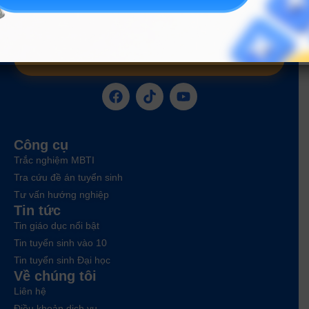
ĐĂNG KÝ NGAY
Công cụ
Trắc nghiệm MBTI
Tra cứu đề án tuyển sinh
Tư vấn hướng nghiệp
Tin tức
Tin giáo dục nổi bật
Tin tuyển sinh vào 10
Tin tuyển sinh Đại học
Về chúng tôi
Liên hệ
Điều khoản dịch vụ