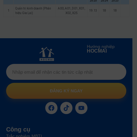
2025
2024
2023
Quản trị kinh doanh (Phân
A00, A01, D01, X01,
1
19.13
18
18
hiệu Gia Lai)
X02, X25
Hướng nghiệp
HOCMAI
ĐĂNG KÝ NGAY
Công cụ
Trắc nghiệm MBTI