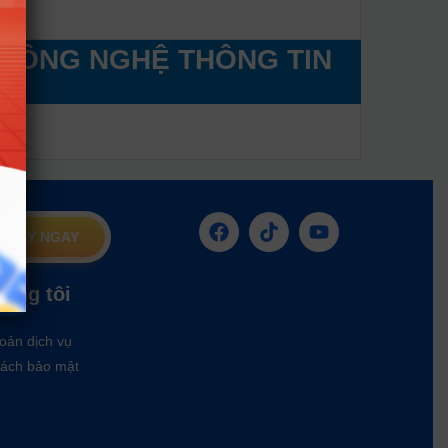
 CÔNG NGHỆ THÔNG TIN
G KÝ NGAY
húng tôi
oản dịch vụ
ách bảo mật