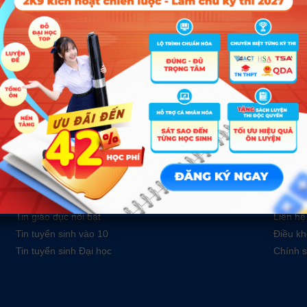
O TẠO TẠI TRƯỜNG CAO ĐẲNG
ĐĂN
Tin tức
Về c
Tin giáo dục nổi bật
Liên hệ
Tin tuyển sinh vào 10
Điều kh
Tin tuyển sinh Đại học
Chính s