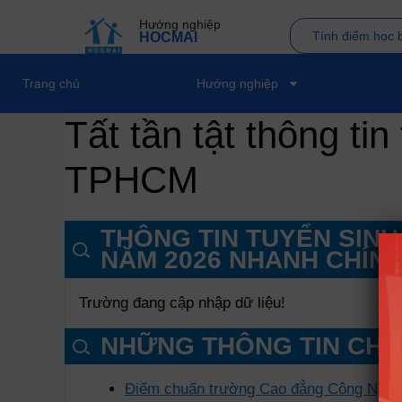
Hướng nghiệp
Tính điểm học 
HOCMAI
Trang chủ
Hướng nghiệp
Tất tần tật thông t
TPHCM
THÔNG TIN TUYỂN SIN
NĂM 2026 NHANH CHÍN
Trường đang cập nhập dữ liệu!
NHỮNG THÔNG TIN CHI
Điểm chuẩn trường Cao đẳng Công Ngh