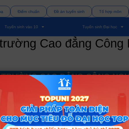
bạ
Điểm chuẩn
Đề án tuyển sinh
Tổ hợp môn
Tuyển sinh vào 10
Tuyển sinh Đại học
in trường Cao đẳng Công
H TRƯỜNG CAO ĐẲNG CÔNG NGH
H XÁC NHẤT
XEM THÊM
 TIẾT VỀ TRƯỜNG
XEM THÊM
ệ Thông Tin TPHCM