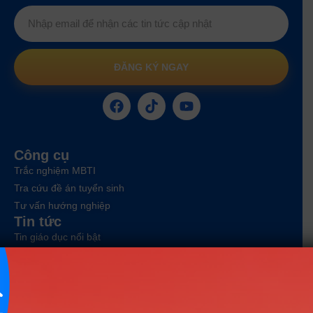
ĐĂNG KÝ NGAY
Công cụ
Trắc nghiệm MBTI
Tra cứu đề án tuyển sinh
Tư vấn hướng nghiệp
Tin tức
Tin giáo dục nổi bật
Tin tuyển sinh vào 10
Tin tuyển sinh Đại học
Về chúng tôi
Liên hệ