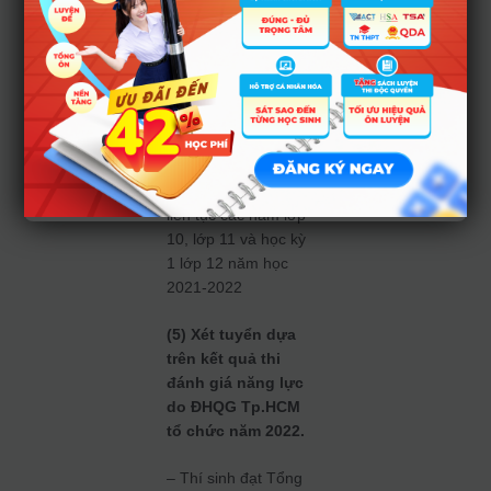
sinh đã tốt nghiệp
THPT thỏa mãn
điều kiện do nhà
trường đưa ra
– Nhóm 5 : Thí sinh
đã tốt nghiệp THPT
đạt Học sinh giỏi
liên tục các năm lớp
10, lớp 11 và học kỳ
1 lớp 12 năm học
2021-2022
(5) Xét tuyển dựa
trên kết quả thi
đánh giá năng lực
do ĐHQG Tp.HCM
tổ chức năm 2022.
– Thí sinh đạt Tổng