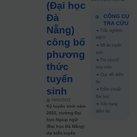
(Đại học
5 điểm năm 2026: Thí
sinh cần lưu ý gì?
Đà
CÔNG CỤ
TRA CỨU
Nẵng)
➜
Trắc nghiệm
MBTI
công bố
➜
Đề án tuyển
phương
sinh
➜
Tra cứu tổ
thức
hợp môn
➜
Quy đổi điểm
tuyển
thi
sinh
➜
Điểm chuẩn
Đại học
09/02/2022
➜
Xếp hạng
Kỳ tuyển sinh năm
điểm thi
2022, trường Đại
học Ngoại ngữ
(Đại học Đà Nẵng)
dự kiến tuyển