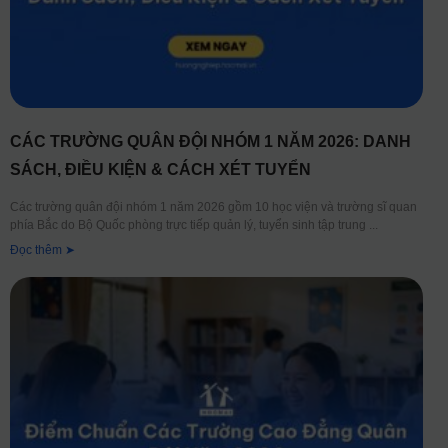
CÁC TRƯỜNG QUÂN ĐỘI NHÓM 1 NĂM 2026: DANH
SÁCH, ĐIỀU KIỆN & CÁCH XÉT TUYỂN
Các trường quân đội nhóm 1 năm 2026 gồm 10 học viện và trường sĩ quan
phía Bắc do Bộ Quốc phòng trực tiếp quản lý, tuyển sinh tập trung
Đọc thêm ➤