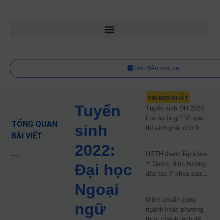
Tính điểm học bạ
TIN MỚI NHẤT
Tuyển
Tuyển sinh ĐH 2026:
Lọc ảo là gì? Vì sao
TỔNG QUAN
sinh
thí sinh phải chờ hơn
BÀI VIẾT
2 tháng mới biết kết
2022:
quả?
...
USTH thành lập khoa
Y Dược, định hướng
Đại học
đào tạo Y khoa sau
năm 2030
Ngoại
Điểm chuẩn cùng
ngữ
ngành khác phương
thức chênh lệch đến