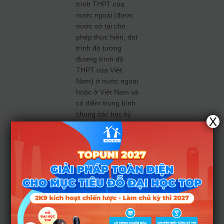
trình THPT của
nước ngoài (được
nước sở tại cho
phép thực hiện, đạt
trình độ tương
đương trình độ
THPT của Việt
Nam) ở nước ngoài
hoặc ở Việt Nam và
có điểm trung bình
chung các học kỳ
X
cấp THPT (trừ học
kỳ cuối của năm
học cuối cấp THPT)
từ 75% trở lên quy
đổi theo thang điểm
10.
– Nhóm 4: Xét
tuyển kết quả năng
lực ngoại ngữ Thí