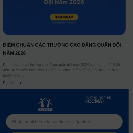
ĐIỂM CHUẨN CÁC TRƯỜNG CAO ĐẲNG QUÂN ĐỘI
NĂM 2026
Điểm chuẩn các trường cao đẳng quân đội năm 2026 dao động từ 15,50
đến 24,75 điểm (theo thang điểm 30, chưa nhân hệ số), tùy từng trường,
ngành đào
Đọc thêm ➤
Hướng nghiệp
HOCMAI