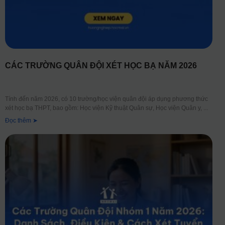
CÁC TRƯỜNG QUÂN ĐỘI XÉT HỌC BẠ NĂM 2026
Tính đến năm 2026, có 10 trường/học viện quân đội áp dụng phương thức
xét học bạ THPT, bao gồm: Học viện Kỹ thuật Quân sự, Học viện Quân y,
Đọc thêm ➤