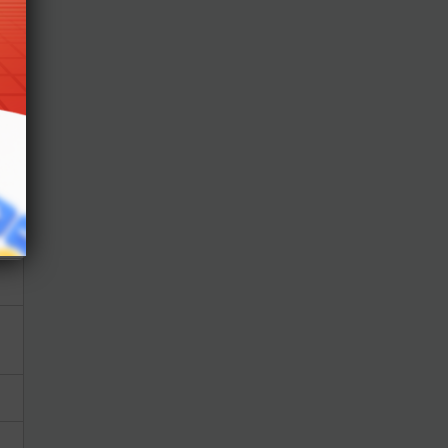
iên
t