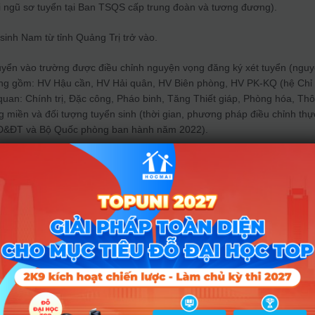
ại ngũ sơ tuyển tại Ban TSQS cấp trung đoàn và tương đương).
 sinh Nam từ tỉnh Quảng Trị trở vào.
tuyển vào trường được điều chỉnh nguyện vọng đăng ký xét tuyển (ngu
ờng gồm: HV Hậu cần, HV Hải quân, HV Biên phòng, HV PK-KQ (hệ Chỉ
quan: Chính trị, Đặc công, Pháo binh, Tăng Thiết giáp, Phòng hóa, Th
g miền và đối tượng tuyển sinh (thời gian, phương pháp điều chỉnh thự
GD&ĐT và Bộ Quốc phòng ban hành năm 2022).
 trường chỉ xét tuyển đối với các thí sinh đăng ký nguyện vọng 1 (nguy
eo đúng tổ hợp xét tuyển của trường.
chung giữa tổ hợp xét tuyển A00 và tổ hợp xét tuyển A01.
ỉ tiêu của các quân khu phía Nam.
 bằng điểm thực hiện xét tuyển theo các tiêu chí phụ, như phần quy định
 thuật quân sự.
nh giỏi, ưu tiên xét tuyển không quá 05% và chỉ tiêu tuyển thẳng thí sin