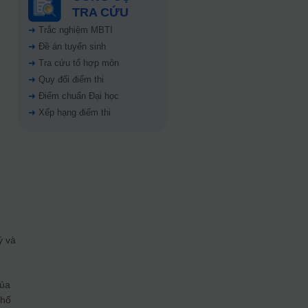
TRA CỨU
➜
Trắc nghiệm MBTI
➜
Đề án tuyển sinh
➜
Tra cứu tổ hợp môn
➜
Quy đổi điểm thi
➜
Điểm chuẩn Đại học
➜
Xếp hạng điểm thi
ý và
của
phố