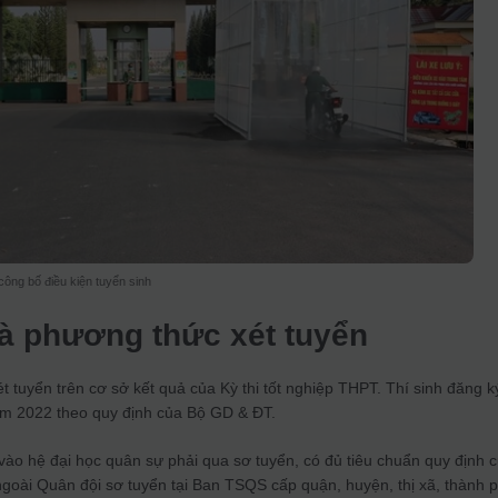
ông bố điều kiện tuyển sinh
và phương thức xét tuyển
t tuyển trên cơ sở kết quả của Kỳ thi tốt nghiệp THPT. Thí sinh đăng k
ăm 2022 theo quy định của Bộ GD & ĐT.
 vào hệ đại học quân sự phải qua sơ tuyển, có đủ tiêu chuẩn quy định 
goài Quân đội sơ tuyển tại Ban TSQS cấp quận, huyện, thị xã, thành 