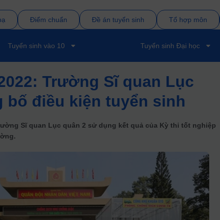
bạ
Điểm chuẩn
Đề án tuyển sinh
Tổ hợp môn
Tuyển sinh vào 10
Tuyển sinh Đại học
2022: Trường Sĩ quan Lục
 bố điều kiện tuyển sinh
rường Sĩ quan Lục quân 2 sử dụng kết quả của Kỳ thi tốt nghiệp
ường.