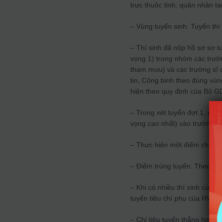
trực thuộc tỉnh; quân nhân t
– Vùng tuyển sinh: Tuyển thí
– Thí sinh đã nộp hồ sơ sơ 
vọng 1) trong nhóm các trư
tham mưu) và các trường sĩ 
tin, Công binh theo đúng vùn
hiện theo quy định của Bộ 
– Trong xét tuyển đợt 1, nhà
vọng cao nhất) vào trường th
– Thực hiện một điểm chuẩn 
– Điểm trúng tuyển: Theo ch
– Khi có nhiều thí sinh cùng
tuyển tiêu chí phụ của HV Kỹ
– Chỉ tiêu tuyển thẳng học si