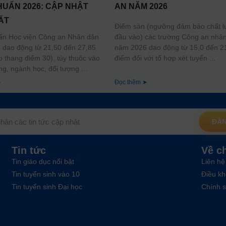
HUẨN 2026: CẬP NHẬT
AN NĂM 2026
ẤT
Điểm sàn (ngưỡng đảm bảo chất 
đầu vào) các trường Công an nhâ
ẩn Học viện Công an Nhân dân
năm 2026 dao động từ 15,0 đến 2
dao động từ 21,50 đến 27,85
điểm đối với tổ hợp xét tuyển
o thang điểm 30), tùy thuộc vào
ng, ngành học, đối tượng
➤
Đọc thêm ➤
ĐĂN
Tin tức
Về c
Tin giáo dục nổi bật
Liên hệ
Tin tuyển sinh vào 10
Điều kh
Tin tuyển sinh Đại học
Chính s