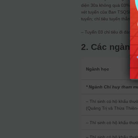
diện 30a không quá 03% tổng
xét tuyển của Ban TSQSBQP, n
tuyển; chỉ tiêu tuyển thẳng và
– Tuyển 03 chỉ tiêu đi đào t
2. Các ngành 
Ngành học
* Ngành Chỉ huy tham m
– Thí sinh có hộ khẩu thư
(Quảng Trị và Thừa Thiên
– Thí sinh có hộ khẩu thư
– Thí sinh có hộ khẩu thư