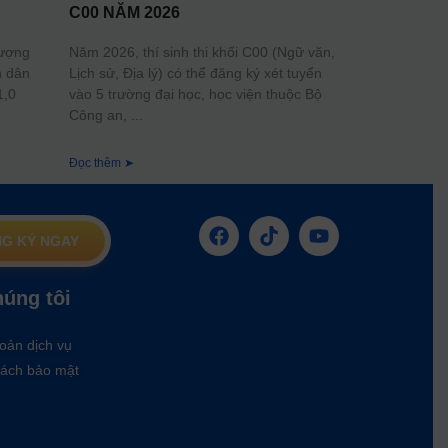
C00 NĂM 2026
lượng
Năm 2026, thí sinh thi khối C00 (Ngữ văn,
n dân
Lịch sử, Địa lý) có thể đăng ký xét tuyển
1,0
vào 5 trường đại học, học viện thuộc Bộ
Công an,
Đọc thêm ➤
G KÝ NGAY
húng tôi
oản dịch vụ
ách bảo mật