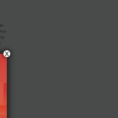
yện
 huy
ông
c
X
ện
 xét
h