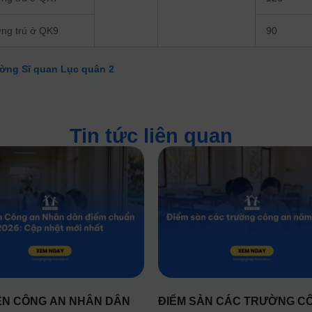
ờng trú ở QK9
90
ờng Sĩ quan Lục quân 2
Tin tức liên quan
ỆN CÔNG AN NHÂN DÂN
ĐIỂM SÀN CÁC TRƯỜNG C