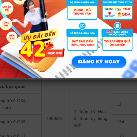
 chỉ tiêu của từng quân khu. Khi có hướng dẫn về tuyển thẳng và ưu t
hà trường sẽ công bố chỉ tiêu và các tiêu chí tuyển thẳng, ưu tiên xé
 ưu tiên xét tuyển sẽ trừ vào chỉ tiêu tuyển sinh.
ạo ở nước ngoài và 08 chỉ tiêu đi đào tạo ở trường ĐH ngoài Quân đội.
đào tạo
Mã
Tổ hợp xét
Chỉ tiêu
ngành
tuyển
ưu Lục quân
ờng trú ở QK4
11
- Huế)
1. Toán, Lý, Hóa
7860201
2. Toán, Lý, tiếng
ờng trú ở QK5
134
Anh
ờng trú ở QK7
126