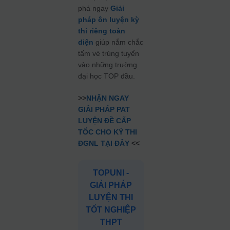
phá ngay
Giải
pháp ôn luyện kỳ
thi riêng toàn
diện
giúp nắm chắc
tấm vé trúng tuyển
vào những trường
đại học TOP đầu.
>>
NHẬN NGAY
GIẢI PHÁP PAT
LUYỆN ĐỀ CẤP
TỐC CHO KỲ THI
ĐGNL TẠI ĐÂY
<<
TOPUNI -
GIẢI PHÁP
LUYỆN THI
TỐT NGHIỆP
THPT