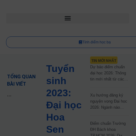
Tính điểm học bạ
TIN MỚI NHẤT
Tuyển
Dự báo điểm chuẩn
đại học 2026: Thông
TỔNG QUAN
sinh
tin mới nhất từ các
BÀI VIẾT
trường đại học công
2023:
lập
...
Xu hướng đăng ký
nguyện vọng Đại học
Đại học
2026: Ngành nào
đang dẫn đầu cuộc
Hoa
đua?
Điểm chuẩn Trường
Sen
ĐH Bách khoa
TP.HCM 2026: Dự