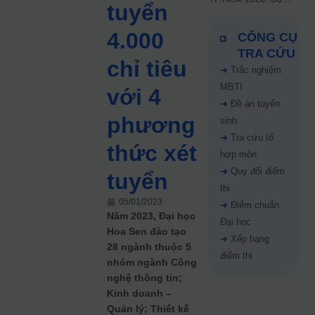
tuyển
kiến công bố 9.8,
nguyện vọng tăng vọt
4.000
CÔNG CỤ
67%
TRA CỨU
chỉ tiêu
➜
Trắc nghiệm
MBTI
với 4
➜
Đề án tuyển
phương
sinh
➜
Tra cứu tổ
thức xét
hợp môn
➜
Quy đổi điểm
tuyển
thi
05/01/2023
➜
Điểm chuẩn
Năm 2023, Đại học
Đại học
Hoa Sen đào tạo
➜
Xếp hạng
28 ngành thuộc 5
điểm thi
nhóm ngành Công
nghệ thông tin;
Kinh doanh –
Quản lý; Thiết kế