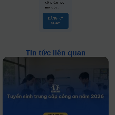
công đại học
mơ ước.
ĐĂNG KÝ
NGAY
Tin tức liên quan