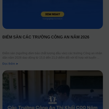
ĐIỂM SÀN CÁC TRƯỜNG CÔNG AN NĂM 2026
Điểm sàn (ngưỡng đảm bảo chất lượng đầu vào) các trường Công an nhân
dân năm 2026 dao động từ 15,0 đến 21,0 điểm đối với tổ hợp xét tuyển
Đọc thêm ➤