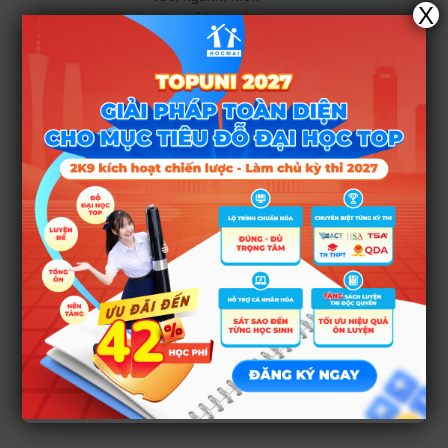
X
trong tổ hợp xét
tuyển.
– Thí sinh có bằng
TCCN hệ chính quy,
hệ nghề (hoặc
tương đương theo
quy định của
BGDĐT) của cùng
ngành hoặc ngành
gần với ngành đăng
ký xét tuyển.
– Thí sinh có bằng
cao đẳng hệ chính
quy, nghề trở lên
hoặc tương đương
theo quy định của
BGDĐT.