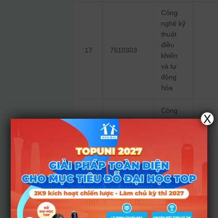
Công
nghệ kỹ
thuật
điều
17
7510303
khiển
và tự
động
hóa
Công
X
nghệ kỹ
thuật
điều
khiển
và tự
động
18
7510303KT
hóa
(đào
tạo 02
năm