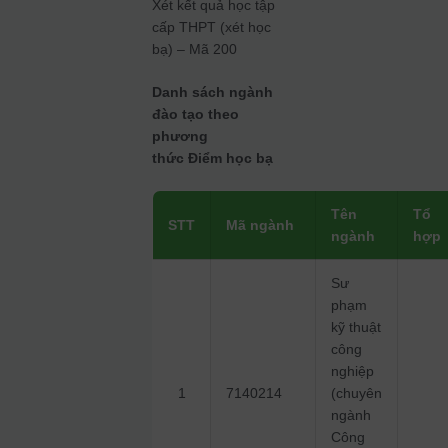
Xét kết quả học tập
cấp THPT (xét học
bạ) – Mã 200
Danh sách ngành
đào tạo theo
phương
thức Điểm học bạ
Tên
Tổ
STT
Mã ngành
ngành
hợp
Sư
phạm
kỹ thuật
công
nghiệp
1
7140214
(chuyên
ngành
Công