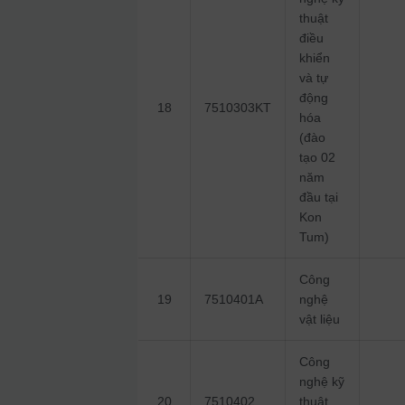
thuật
điều
khiển
và tự
động
18
7510303KT
hóa
(đào
tạo 02
năm
đầu tại
Kon
Tum)
Công
19
7510401A
nghệ
vật liệu
Công
nghệ kỹ
20
7510402
thuật