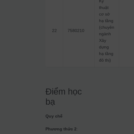
Kỹ
thuật
cơ sở
hạ tầng
(chuyên
22
7580210
ngành
Xây
dựng
hạ tầng
đô thị)
Điểm học
bạ
Quy chế
Phương thức 2
: