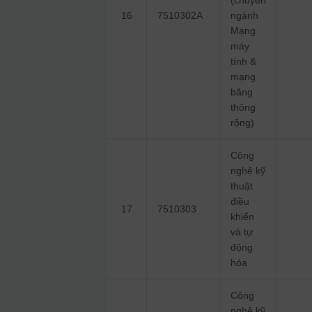
(chuyên
16
7510302A
ngành
Mạng
máy
tính &
mạng
băng
thông
rộng)
Công
nghệ kỹ
thuật
điều
17
7510303
khiển
và tự
động
hóa
Công
nghệ kỹ