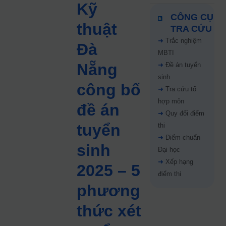
Kỹ
CÔNG CỤ
thuật
TRA CỨU
➜
Trắc nghiệm
Đà
MBTI
Nẵng
➜
Đề án tuyển
sinh
công bố
➜
Tra cứu tổ
hợp môn
đề án
➜
Quy đổi điểm
tuyển
thi
➜
Điểm chuẩn
sinh
Đại học
➜
Xếp hạng
2025 – 5
điểm thi
phương
thức xét