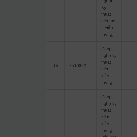
ngành
Kỹ
thuật
điện tử
– viễn
thông)
Công
nghệ kỹ
thuật
15
7510302
điện,
viễn
thông
Công
nghệ kỹ
thuật
điện,
viễn
thông