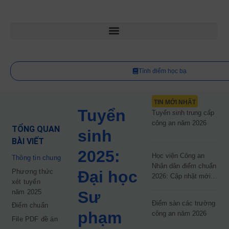
Tính điểm học bạ
TIN MỚI NHẤT
Tuyển
Tuyển sinh trung cấp
công an năm 2026
TỔNG QUAN
sinh
BÀI VIẾT
2025:
Học viện Công an
Thông tin chung
Nhân dân điểm chuẩn
Phương thức
Đại học
2026: Cập nhật mới
xét tuyển
nhất
năm 2025
Sư
Điểm sàn các trường
Điểm chuẩn
phạm
công an năm 2026
File PDF đề án