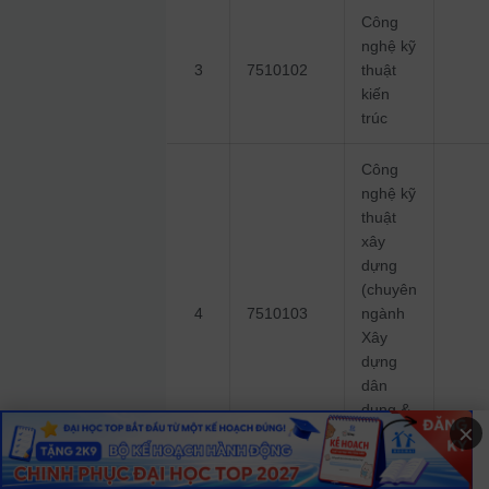
Công
nghệ kỹ
3
7510102
thuật
kiến
trúc
Công
nghệ kỹ
thuật
xây
dựng
(chuyên
4
7510103
ngành
Xây
dựng
dân
dụng &
×
Công
nghiệp)