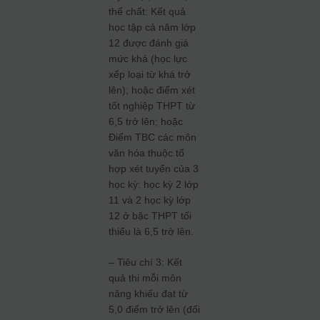
thể chất: Kết quả
học tập cả năm lớp
12 được đánh giá
mức khá (học lực
xếp loại từ khá trở
lên); hoặc điểm xét
tốt nghiệp THPT từ
6,5 trở lên; hoặc
Điểm TBC các môn
văn hóa thuộc tổ
hợp xét tuyển của 3
học kỳ: học kỳ 2 lớp
11 và 2 học kỳ lớp
12 ở bậc THPT tối
thiểu là 6,5 trở lên.
– Tiêu chí 3: Kết
quả thi mỗi môn
năng khiếu đạt từ
5,0 điểm trở lên (đối