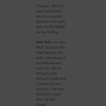
Thời gian: ĐKXT từ
ngày 01/04/2025,
kết thúc từng đợt
theo lịch trình tuyển
sinh của Bộ GD&ĐT
và của Trường.
Hình thức:
thí sinh
ĐKXT qua bưu điện
hoặc đăng ký trực
tuyến (http://tuyensi
nh.dvtdt.edu.vn/)
hoặc trực tiếp tại
Phòng Truyền
thông và Tuyển sinh
–Trường Đại học
Văn hóa, Thể thao
và Du lịch Thanh
Hóa. Số 561,
Quang