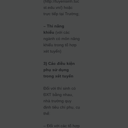
(http://tuyensinh.tuc
st.edu.vn/) hoặc
trực tiếp tại Trường;
– Thi năng
khiếu
(với các
ngành có môn năng
khiếu trong tổ hợp
xét tuyển)
3) Các điều kiện
phụ sử dụng
trong xét tuyển
Đối với thí sinh có
ĐXT bằng nhau,
nhà trường quy
định tiêu chí phụ, cụ
thể:
– Đối với các tổ hợp