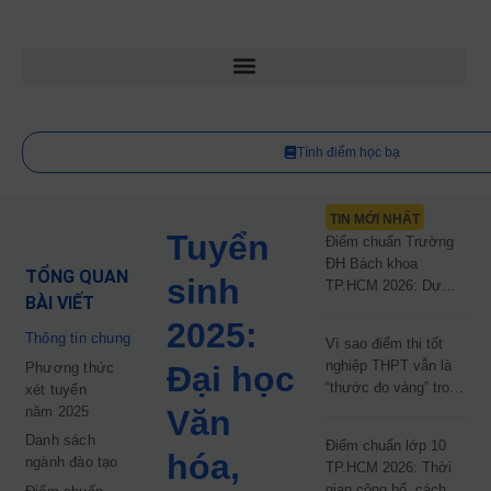
Tính điểm học bạ
TIN MỚI NHẤT
Tuyển
Điểm chuẩn Trường
ĐH Bách khoa
TỔNG QUAN
sinh
TP.HCM 2026: Dự
BÀI VIẾT
kiến công bố 9.8,
2025:
nguyện vọng tăng vọt
Thông tin chung
Vì sao điểm thi tốt
67%
nghiệp THPT vẫn là
Phương thức
Đại học
“thước đo vàng” trong
xét tuyển
tuyển sinh đại học
năm 2025
Văn
năm 2026?
Danh sách
Điểm chuẩn lớp 10
hóa,
ngành đào tạo
TP.HCM 2026: Thời
gian công bố, cách