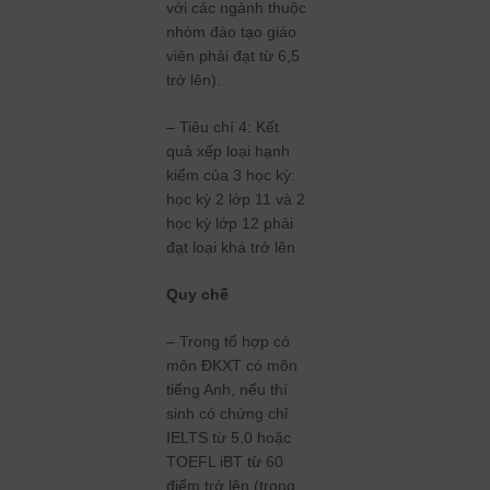
với các ngành thuộc
nhóm đào tạo giáo
viên phải đạt từ 6,5
trở lên).
– Tiêu chí 4: Kết
quả xếp loại hạnh
kiểm của 3 học kỳ:
học kỳ 2 lớp 11 và 2
học kỳ lớp 12 phải
đạt loại khá trở lên
Quy chế
– Trong tổ hợp có
môn ĐKXT có môn
tiếng Anh, nếu thí
sinh có chứng chỉ
IELTS từ 5.0 hoặc
TOEFL iBT từ 60
điểm trở lên (trong