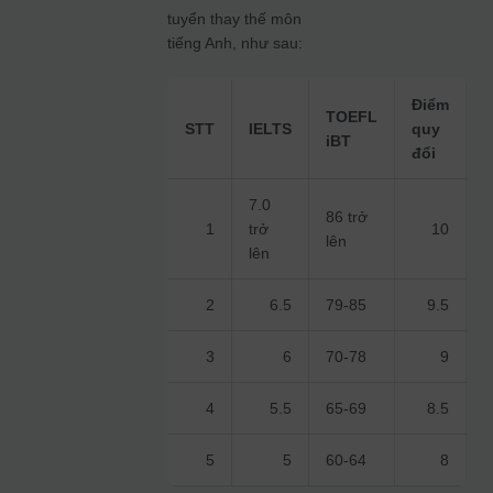
tuyển thay thế môn
tiếng Anh, như sau:
Điểm
TOEFL
STT
IELTS
quy
iBT
đổi
7.0
86 trở
1
trở
10
lên
lên
2
6.5
79-85
9.5
3
6
70-78
9
4
5.5
65-69
8.5
5
5
60-64
8