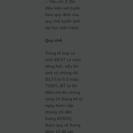
– Tiêu chí 3: Đủ
điều kiện xét tuyển
theo quy định của
quy chế tuyển sinh
đại học hiện hành.
Quy chế
Trong tổ hợp có
môn ĐKXT có môn
tiếng Anh, nếu thí
sinh có chứng chỉ
IELTS từ 5.0 hoặc
TOEFL iBT từ 60
điểm trở lên (trong
vòng 24 tháng kể từ
ngày được cấp
chứng chỉ đến
tháng 8/2025),
được quy về thang
điểm 10 để xét