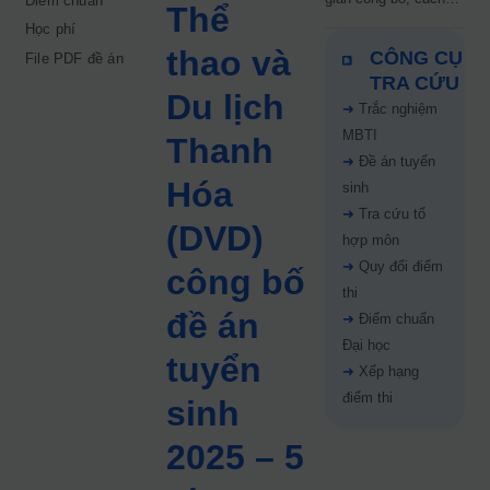
Điểm chuẩn
Thể
xác nhận nhập học và
Học phí
những lưu ý “sống
thao và
CÔNG CỤ
File PDF đề án
còn” cho sĩ tử
TRA CỨU
Du lịch
➜
Trắc nghiệm
MBTI
Thanh
➜
Đề án tuyển
Hóa
sinh
➜
Tra cứu tổ
(DVD)
hợp môn
➜
Quy đổi điểm
công bố
thi
đề án
➜
Điểm chuẩn
Đại học
tuyển
➜
Xếp hạng
điểm thi
sinh
2025 – 5