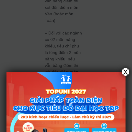
vẫn bằng điểm thì
xét đến điểm môn
Văn (hoặc môn
Toán).
– Đối với các ngành
có 02 môn năng
khiếu, tiêu chí phụ
là tổng điểm 2 môn
năng khiếu; nếu
vẫn bằng điểm thi
X
xét đến điểm môn
Năng khiếu 1.
Điểm học
bạ
Điều kiện xét