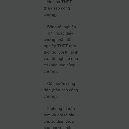
– Học bạ THPT
(bản sao công
chứng);
– Bằng tốt nghiệp
THPT hoặc giấy
chứng nhận tốt
nghiệp THPT tạm
thời đối với thí sinh
vừa tốt nghiệp nếu
có (bản sao công
chứng);
– Căn cước công
dân (bản sao công
chứng);
– 2 phong bì dán
tem và ghi rõ địa
chỉ, số điện thoại
của người nhận;