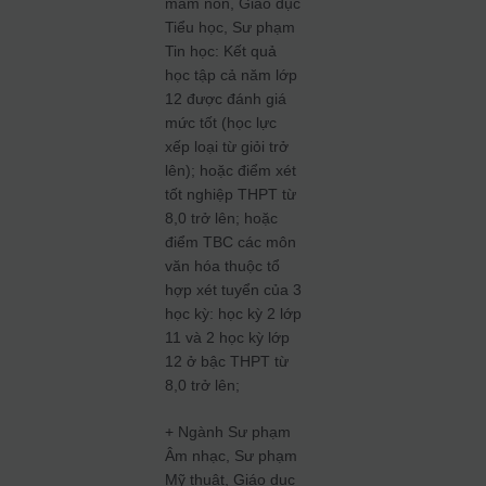
mầm non, Giáo dục
Tiểu học, Sư phạm
Tin học: Kết quả
học tập cả năm lớp
12 được đánh giá
mức tốt (học lực
xếp loại từ giỏi trở
lên); hoặc điểm xét
tốt nghiệp THPT từ
8,0 trở lên; hoặc
điểm TBC các môn
văn hóa thuộc tổ
hợp xét tuyển của 3
học kỳ: học kỳ 2 lớp
11 và 2 học kỳ lớp
12 ở bậc THPT từ
8,0 trở lên;
+ Ngành Sư phạm
Âm nhạc, Sư phạm
Mỹ thuật, Giáo dục