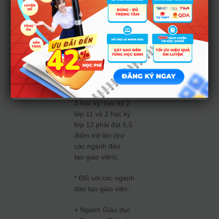
tuyển
– Tiêu chí 1: Đã tốt
nghiệp THPT.
– Tiêu chí 2: Điểm
TBC các môn văn
hóa thuộc tổ hợp
môn xét tuyển của
3 học kỳ: học kỳ 2
lớp 11 và 2 học kỳ
lớp 12 phải đạt 5,5
điểm trở lên (trừ
các ngành đào
tạo giáo viên);
* Đối với các ngành
đào tạo giáo viên:
+ Ngành Giáo dục