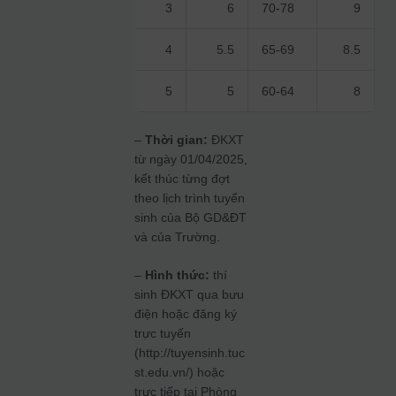
3
6
70-78
9
4
5.5
65-69
8.5
5
5
60-64
8
–
Thời gian:
ĐKXT
từ ngày 01/04/2025,
kết thúc từng đợt
theo lịch trình tuyển
sinh của Bộ GD&ĐT
và của Trường.
–
Hình thức:
thí
sinh ĐKXT qua bưu
điện hoặc đăng ký
trực tuyến
(http://tuyensinh.tuc
st.edu.vn/) hoặc
trực tiếp tại Phòng