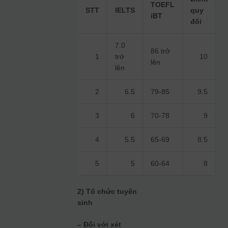
TOEFL
STT
IELTS
quy
iBT
đổi
7.0
86 trở
1
trở
10
lên
lên
2
6.5
79-85
9.5
3
6
70-78
9
4
5.5
65-69
8.5
5
5
60-64
8
2) Tổ chức tuyển
sinh
– Đối với xét