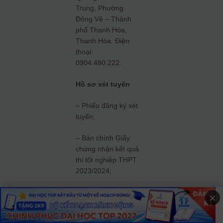
Trung, Phường
Đông Vệ – Thành
phố Thanh Hóa,
Thanh Hóa. Điện
thoại:
0904.480.222.
Hồ sơ xét tuyển
– Phiếu đăng ký xét
tuyển;
– Bản chính Giấy
chứng nhận kết quả
thi tốt nghiệp THPT
2023/2024;
– Bằng tốt nghiệp
×
THPT (bản sao
công chứng);