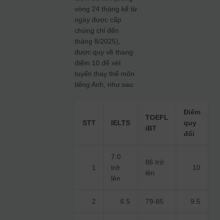
vòng 24 tháng kể từ
ngày được cấp
chứng chỉ đến
tháng 8/2025),
được quy về thang
điểm 10 để xét
tuyển thay thế môn
tiếng Anh, như sau:
Điểm
TOEFL
STT
IELTS
quy
iBT
đổi
7.0
86 trở
1
trở
10
lên
lên
2
6.5
79-85
9.5