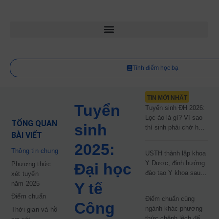
Tính điểm học bạ
TIN MỚI NHẤT
Tuyển
Tuyển sinh ĐH 2026:
Lọc ảo là gì? Vì sao
TỔNG QUAN
sinh
thí sinh phải chờ hơn
BÀI VIẾT
2 tháng mới biết kết
2025:
quả?
Thông tin chung
USTH thành lập khoa
Y Dược, định hướng
Phương thức
Đại học
đào tạo Y khoa sau
xét tuyển
năm 2030
năm 2025
Y tế
Điểm chuẩn
Điểm chuẩn cùng
Công
ngành khác phương
Thời gian và hồ
thức chênh lệch đến