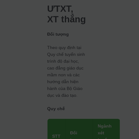
ƯTXT,
XT thẳng
Đối tượng
Theo quy định tại
Quy chế tuyển sinh
trình độ đại học,
cao đẳng giáo dục
mầm non và các
hướng dẫn hiện
hành của Bộ Giáo
dục và đào tạo.
Quy chế
Ngành
Đối
xét
STT