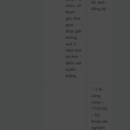
thí sinh
chức, có
đăng ký
tham
gia; thời
gian
đoạt giải
không
quá 3
năm tính
tới thời
điểm xét
tuyển
thẳng.
– Y tế
công
cộng –
7720701
– Kỹ
thuật xét
nghiệm