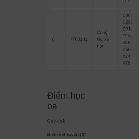
D13
C00;
C20;
D01;
Công
D14;
6
7760101
tác xã
D15;
hội
D66;
X74;
X78
Điểm học
bạ
Quy chế
Điểm xét tuyển (3)