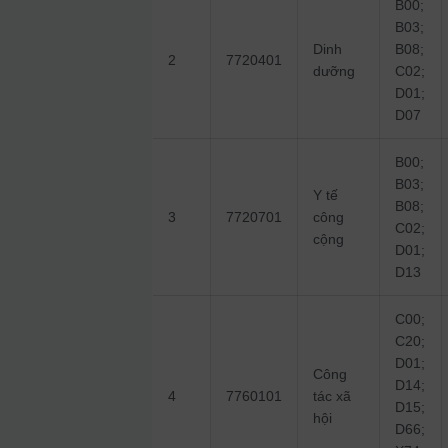
B00;
B03;
Dinh
B08;
2
7720401
dưỡng
C02;
D01;
D07
B00;
B03;
Y tế
B08;
3
7720701
công
C02;
cộng
D01;
D13
C00;
C20;
D01;
Công
D14;
4
7760101
tác xã
D15;
hội
D66;