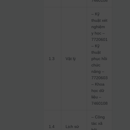
7460108
– Kỹ
thuật xét
nghiệm
y học –
7720601
– Kỹ
thuật
1.3
Vật lý
phục hồi
chức
năng –
7720603
– Khoa
học dữ
liệu –
7460108
– Công
tác xã
1.4
Lịch sử
hội –