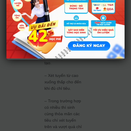
hợp xét tuyển trong
6 học kỳ của bậc
THPT.
Điểm ưu tiên là
điểm cộng theo đối
tượng và khu vực
theo quy định của
Bộ Giáo dục và Đào
tạo.
– Xét tuyển từ cao
xuống thấp cho đến
khi đủ chỉ tiêu.
– Trong trường hợp
có nhiều thí sinh
cùng thỏa mãn các
tiêu chí xét tuyển
trên và vượt quá chỉ