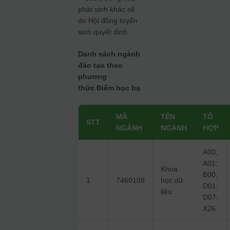
phát sinh khác sẽ
do Hội đồng tuyển
sinh quyết định.
Danh sách ngành
đào tạo theo
phương
thức Điểm học bạ
MÃ
TÊN
TỔ
STT
NGÀNH
NGÀNH
HỢP
A00;
A01;
Khoa
B00;
1
7460108
học dữ
D01;
liệu
D07;
X26