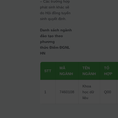
– Các trường hợp
phát sinh khác sẽ
do Hội đồng tuyển
sinh quyết định.
Danh sách ngành
đào tạo theo
phương
thức Điểm ĐGNL
HN
MÃ
TÊN
TỔ
STT
NGÀNH
NGÀNH
HỢP
Khoa
1
7460108
học dữ
Q00
liệu