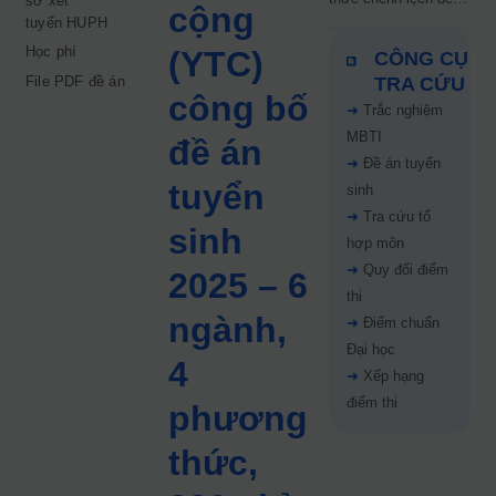
sơ xét
cộng
5 điểm năm 2026: Thí
tuyển HUPH
sinh cần lưu ý gì?
Học phí
(YTC)
CÔNG CỤ
File PDF đề án
TRA CỨU
công bố
➜
Trắc nghiệm
MBTI
đề án
➜
Đề án tuyển
tuyển
sinh
➜
Tra cứu tổ
sinh
hợp môn
➜
Quy đổi điểm
2025 – 6
thi
ngành,
➜
Điểm chuẩn
Đại học
4
➜
Xếp hạng
điểm thi
phương
thức,