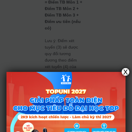
= Điểm TB Môn 1 +
Điểm TB Môn 2 +
Điểm TB Môn 3 +
Điểm ưu tiên (nếu
có)
Lưu ý: Điểm xét
tuyển (3) sẽ được
quy đổi tương
đương theo điểm
xét tuyển (4) của
X
phương thức xét
tuyển dựa trên kết
quả thi THPT năm
2025.
Trong đó:
– Điểm TB môn là
điểm trung bình của
các môn trong tổ