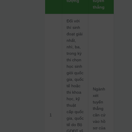
tượng
tuyển
thẳng
Đối với
thí sinh
đoạt giải
nhất,
nhì, ba,
trong kỳ
thi chọn
học sinh
giỏi quốc
gia, quốc
tế hoặc
Ngành
thi khoa
xét
học, kỹ
tuyển
thuật
thẳng
cấp quốc
1
căn cứ
gia, quốc
vào hồ
tế do Bộ
sơ của
GDĐT tổ