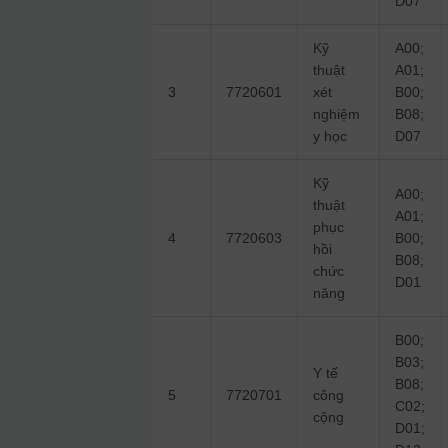
D07
Kỹ
A00;
thuật
A01;
3
7720601
xét
B00;
nghiệm
B08;
y học
D07
Kỹ
A00;
thuật
A01;
phục
4
7720603
B00;
hồi
B08;
chức
D01
năng
B00;
B03;
Y tế
B08;
5
7720701
công
C02;
cộng
D01;