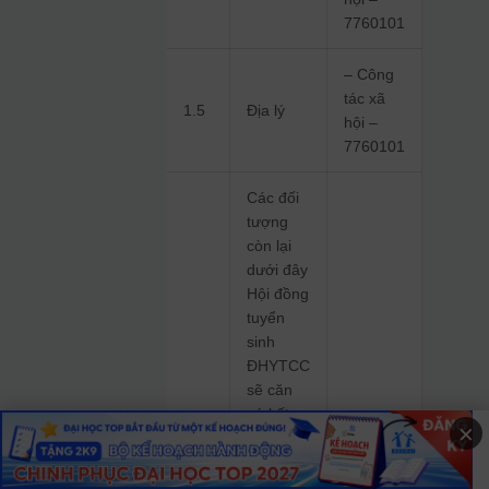
7760101
– Công
tác xã
1.5
Địa lý
hội –
7760101
Các đối
tượng
còn lại
dưới đây
Hội đồng
tuyển
sinh
ĐHYTCC
sẽ căn
cứ kết
×
quả học
Ngành
tập cấp
xét
THPT