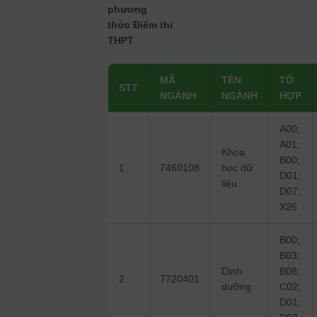
phương
thức Điểm thi
THPT
MÃ
TÊN
TỔ
STT
NGÀNH
NGÀNH
HỢP
A00;
A01;
Khoa
B00;
1
7460108
học dữ
D01;
liệu
D07;
X26
B00;
B03;
Dinh
B08;
2
7720401
dưỡng
C02;
D01;