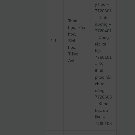
y học –
7720601
– Dinh
Toán
dưỡng –
học, Hóa
7720401
học,
– Công
1.1
Sinh
tác xã
học,
hội –
Tiếng
7760101
Anh
– Kỹ
thuật
phục hồi
chức
năng –
7720603
– Khoa
học dữ
liệu –
7460108