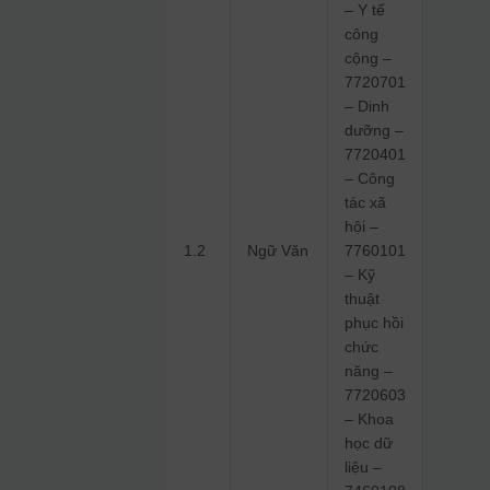
– Y tế
công
cộng –
7720701
– Dinh
dưỡng –
7720401
– Công
tác xã
hội –
1.2
Ngữ Văn
7760101
– Kỹ
thuật
phục hồi
chức
năng –
7720603
– Khoa
học dữ
liệu –