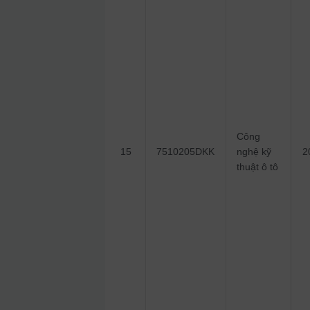
Công
15
7510205DKK
nghệ kỹ
2
thuật ô tô