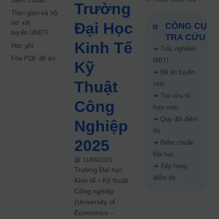
Điểm chuẩn
Trường
kiến công bố 9.8,
Thời gian và hồ
nguyện vọng tăng vọt
sơ xét
Đại Học
CÔNG CỤ
67%
tuyển UNETI
TRA CỨU
Kinh Tế
Học phí
➜
Trắc nghiệm
File PDF đề án
MBTI
Kỹ
➜
Đề án tuyển
Thuật
sinh
➜
Tra cứu tổ
Công
hợp môn
➜
Quy đổi điểm
Nghiệp
thi
2025
➜
Điểm chuẩn
Đại học
11/06/2025
➜
Xếp hạng
Trường Đại học
điểm thi
Kinh tế – Kỹ thuật
Công nghiệp
(University of
Economics –