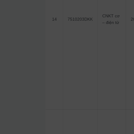
CNKT cơ
14
7510203DKK
2
– điện tử