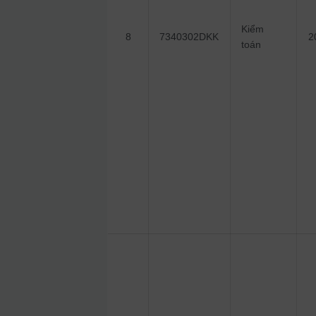
Kiểm
8
7340302DKK
2
toán