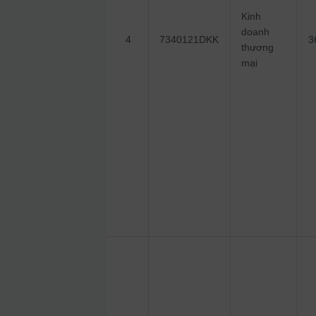
Kinh
doanh
4
7340121DKK
3
thương
mại