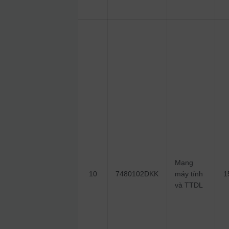
Mạng
10
7480102DKK
máy tính
1
và TTDL