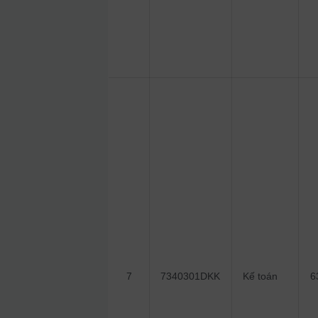
7
7340301DKK
Kế toán
6