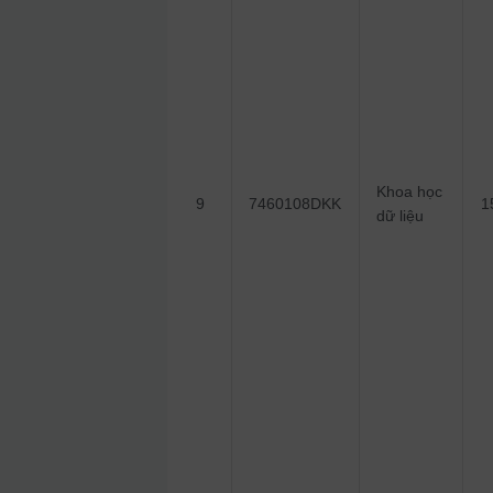
Khoa học
9
7460108DKK
1
dữ liệu