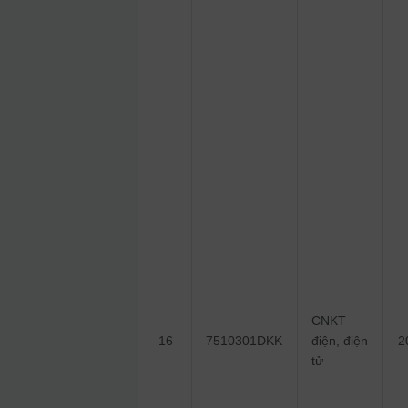
CNKT
16
7510301DKK
điện, điện
2
tử