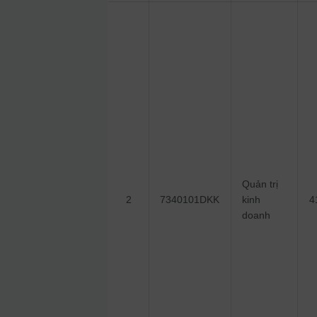
Quản trị
2
7340101DKK
kinh
4
doanh