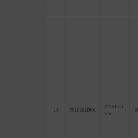
CNKT cơ
13
7510201DKK
2
khí