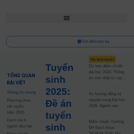
Tính điểm học bạ
TIN MỚI NHẤT
Tuyển
Dự báo điểm chuẩn
đại học 2026: Thông
TỔNG QUAN
sinh
tin mới nhất từ các
BÀI VIẾT
trường đại học công
2025:
lập
Thông tin chung
Xu hướng đăng ký
nguyện vọng Đại học
Phương thức
Đề án
2026: Ngành nào
xét tuyển
đang dẫn đầu cuộc
năm 2025
tuyển
đua?
Danh sách
Điểm chuẩn Trường
sinh
ngành đào tạo
ĐH Bách khoa
TP.HCM 2026: Dự