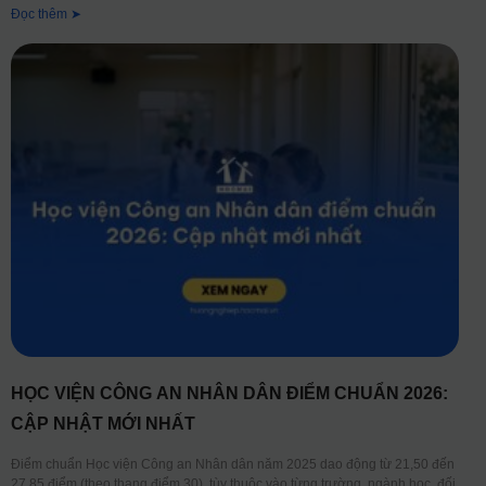
Đọc thêm ➤
HỌC VIỆN CÔNG AN NHÂN DÂN ĐIỂM CHUẨN 2026:
CẬP NHẬT MỚI NHẤT
Điểm chuẩn Học viện Công an Nhân dân năm 2025 dao động từ 21,50 đến
27,85 điểm (theo thang điểm 30), tùy thuộc vào từng trường, ngành học, đối