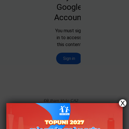
Đề tham khảo CA2
X
(Toán, Văn, Anh, Sử
+ Tự chọn Hóa học)