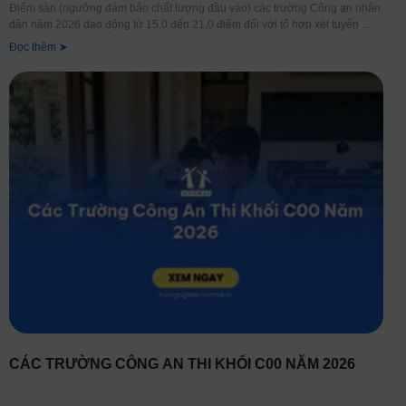
Điểm sàn (ngưỡng đảm bảo chất lượng đầu vào) các trường Công an nhân
dân năm 2026 dao động từ 15,0 đến 21,0 điểm đối với tổ hợp xét tuyển
Đọc thêm ➤
CÁC TRƯỜNG CÔNG AN THI KHỐI C00 NĂM 2026