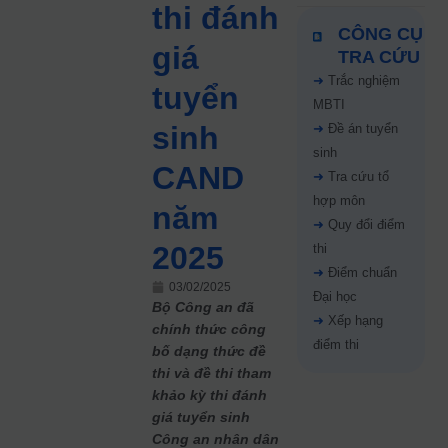
thi đánh
CÔNG CỤ
giá
TRA CỨU
➜
Trắc nghiệm
tuyển
MBTI
sinh
➜
Đề án tuyển
sinh
CAND
➜
Tra cứu tổ
hợp môn
năm
➜
Quy đổi điểm
2025
thi
➜
Điểm chuẩn
03/02/2025
Đại học
Bộ Công an đã
➜
Xếp hạng
chính thức công
điểm thi
bố dạng thức đề
thi và đề thi tham
khảo kỳ thi đánh
giá tuyển sinh
Công an nhân dân