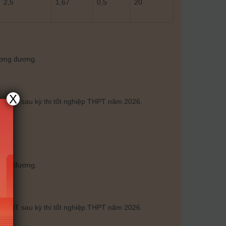
2,5
1,67
0,5
20
ương đương.
X
Bộ GDĐT sau kỳ thi tốt nghiệp THPT năm 2026.
ương đương.
Bộ GDĐT sau kỳ thi tốt nghiệp THPT năm 2026.