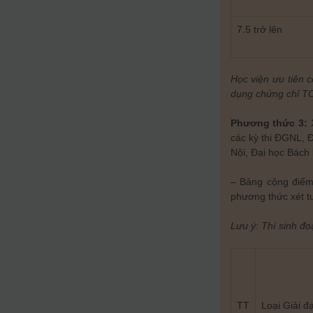
7.5 trở lên
Học viện ưu tiên 
dụng chứng chỉ T
Phương thức 3:
X
các kỳ thi ĐGNL, 
Nội, Đại học Bách 
– Bảng cộng điểm ư
phương thức xét t
Lưu ý: Thí sinh đo
TT
Loại Giải đ