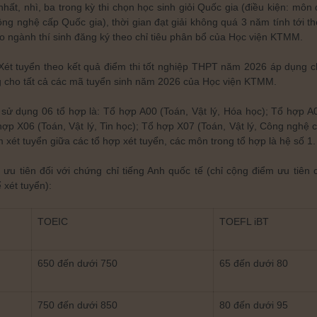
 nhất, nhì, ba trong kỳ thi chọn học sinh giỏi Quốc gia (điều kiện: mô
ông nghệ cấp Quốc gia), thời gian đạt giải không quá 3 năm tính tới 
o ngành thí sinh đăng ký theo chỉ tiêu phân bổ của Học viện KTMM.
ét tuyển theo kết quả điểm thi tốt nghiệp THPT năm 2026 áp dụng ch
 cho tất cả các mã tuyển sinh năm 2026 của Học viện KTMM.
ử dụng 06 tổ hợp là: Tổ hợp A00 (Toán, Vật lý, Hóa học); Tổ hợp A01
hợp X06 (Toán, Vật lý, Tin học); Tổ hợp X07 (Toán, Vật lý, Công nghệ 
 xét tuyển giữa các tổ hợp xét tuyển, các môn trong tổ hợp là hệ số 1.
ưu tiên đối với chứng chỉ tiếng Anh quốc tế (chỉ cộng điểm ưu tiê
xét tuyển):
TOEIC
TOEFL iBT
650 đến dưới 750
65 đến dưới 80
750 đến dưới 850
80 đến dưới 95