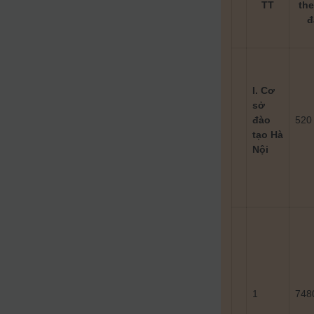
TT
th
đ
I. Cơ
sở
đào
520
tạo Hà
Nội
1
748