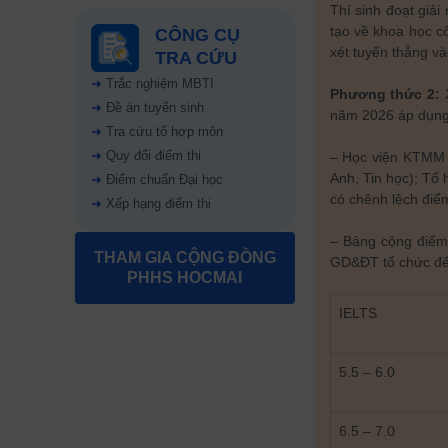
Thí sinh đoạt giải
tạo về khoa học c
CÔNG CỤ
xét tuyển thẳng và
TRA CỨU
➜
Trắc nghiệm MBTI
Phương thức 2:
X
➜
Đề án tuyển sinh
năm 2026 áp dụng
➜
Tra cứu tổ hợp môn
➜
Quy đổi điểm thi
– Học viện KTMM s
Anh, Tin học); Tổ 
➜
Điểm chuẩn Đại học
có chênh lệch điểm
➜
Xếp hạng điểm thi
– Bảng cộng điểm 
THAM GIA CỘNG ĐỒNG
GD&ĐT tổ chức để 
PHHS HOCMAI
IELTS
5.5 – 6.0
6.5 – 7.0