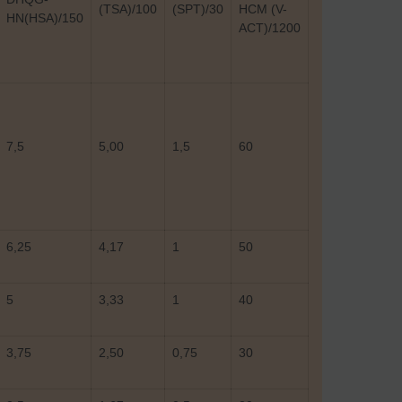
(TSA)/100
(SPT)/30
HCM (V-
HN(HSA)/150
ACT)/1200
7,5
5,00
1,5
60
6,25
4,17
1
50
5
3,33
1
40
3,75
2,50
0,75
30