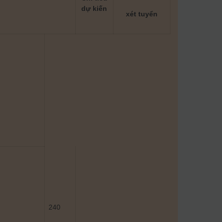
dự kiến
xét tuyển
240