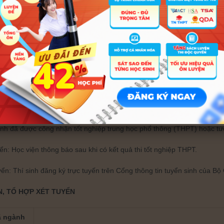
ủa Đại học Sư phạm Hà Nội (SPT):
sinh đã được công nhận tốt nghiệp trung học phổ thông (THPT) hoặc t
yển: Học viện thông báo sau khi có kết quả thi tốt nghiệp THPT.
yển: Thí sinh đăng ký trực tuyến trên Cổng thông tin tuyển sinh của 
ải đăng ký thi các môn thuộc tổ hợp xét tuyển của Học viện.
ủa Đại học Bách Khoa Hà Nội (TSA):
sinh đã được công nhận tốt nghiệp trung học phổ thông (THPT) hoặc t
yển: Học viện thông báo sau khi có kết quả thi tốt nghiệp THPT.
yển: Thí sinh đăng ký trực tuyến trên Cổng thông tin tuyển sinh của 
N, TỔ HỢP XÉT TUYỂN
 ngành