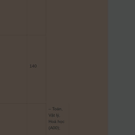
140
– Toán,
Vật lý,
Hoá học
(A00);