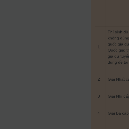
Thí sinh đủ
không dùng 
quốc gia dự
1
Quốc gia; t
gia dự tuyể
dung đề tài 
2
Giải Nhất 
3
Giải Nhì c
4
Giải Ba cấ