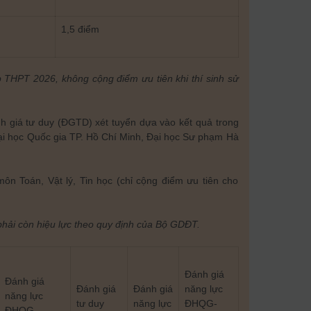
1,5 điểm
p THPT 2026, không cộng điểm ưu tiên khi thí sinh sử
h giá tư duy (ĐGTD) xét tuyển dựa vào kết quả trong
ại học Quốc gia TP. Hồ Chí Minh, Đại học Sư phạm Hà
 môn Toán, Vật lý, Tin học (chỉ cộng điểm ưu tiên cho
g phải còn hiệu lực theo quy định của Bộ GDĐT.
Đánh giá
Đánh giá
Đánh giá
Đánh giá
năng lực
năng lực
tư duy
năng lực
ĐHQG-
ĐHQG-