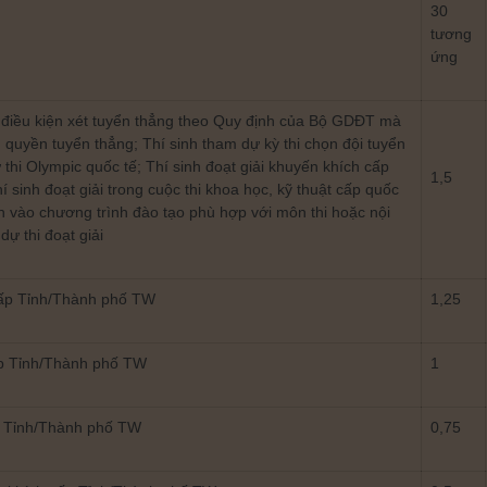
30
tương
ứng
 điều kiện xét tuyển thẳng theo Quy định của Bộ GDĐT mà
quyền tuyển thẳng; Thí sinh tham dự kỳ thi chọn đội tuyển
 thi Olympic quốc tế; Thí sinh đoạt giải khuyến khích cấp
1,5
hí sinh đoạt giải trong cuộc thi khoa học, kỹ thuật cấp quốc
n vào chương trình đào tạo phù hợp với môn thi hoặc nội
dự thi đoạt giải
cấp Tỉnh/Thành phố TW
1,25
ấp Tỉnh/Thành phố TW
1
p Tỉnh/Thành phố TW
0,75