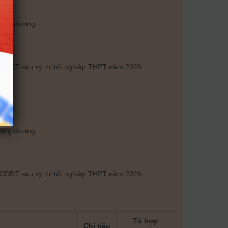
ương đương.
Bộ GDĐT sau kỳ thi tốt nghiệp THPT năm 2026.
ương đương.
Bộ GDĐT sau kỳ thi tốt nghiệp THPT năm 2026.
Tổ hợp
Chỉ tiêu