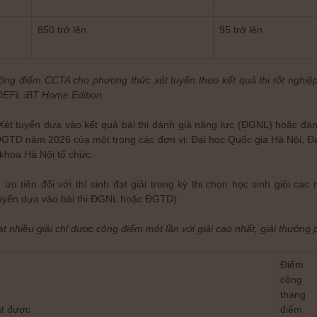
850 trở lên
95 trở lên
cộng điểm CCTA cho phương thức xét tuyển theo kết quả thi tốt nghiệ
OEFL iBT Home Edition.
ét tuyển dựa vào kết quả bài thi đánh giá năng lực (ĐGNL) hoặc đán
ĐGTD năm 2026 của một trong các đơn vị: Đại học Quốc gia Hà Nội, Đ
khoa Hà Nội tổ chức.
u tiên đối với thí sinh đạt giải trong kỳ thi chọn học sinh giỏi các
uyển dựa vào bài thi ĐGNL hoặc ĐGTD):
ạt nhiều giải chỉ được cộng điểm một lần với giải cao nhất, giải thưởn
Điểm
cộng
thang
ạt được
điểm