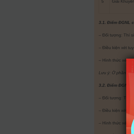
5
Giải Khuyế
3.1. Điểm ĐGNL c
– Đối tượng: Thí 
– Điều kiện xét tu
– Hình thức xét tu
Lưu ý: Ở phần 3, t
­3.2. Điểm ĐGNL 
– Đối tượng: Thí 
– Điều kiện xét tu
– Hình thức xét tu