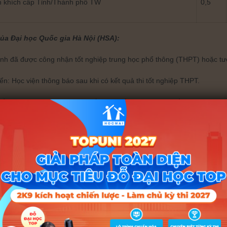
n khích cấp Tỉnh/Thành phố TW
0,5
ủa Đại học Quốc gia Hà Nội (HSA):
sinh đã được công nhận tốt nghiệp trung học phổ thông (THPT) hoặc t
yển: Học viện thông báo sau khi có kết quả thi tốt nghiệp THPT.
yển: Thí sinh đăng ký trực tuyến trên Cổng thông tin tuyển sinh của 
hí sinh bắt buộc chọn tổ hợp Khoa học có môn Vật lý, Hóa học.
của Đại học Quốc gia TP. Hồ Chí Minh (V-ACT):
sinh đã được công nhận tốt nghiệp trung học phổ thông (THPT) hoặc t
yển: Học viện thông báo sau khi có kết quả thi tốt nghiệp THPT.
yển: Thí sinh đăng ký trực tuyến trên Cổng thông tin tuyển sinh của 