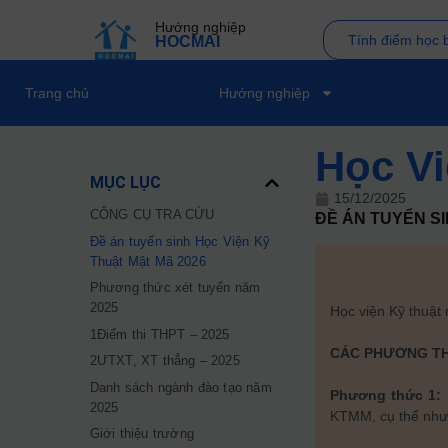
Hướng nghiệp
Tính điểm học 
HOCMAI
Trang chủ
Hướng nghiệp
Học Vi
MỤC LỤC
15/12/2025
CÔNG CỤ TRA CỨU
ĐỀ ÁN TUYỂN S
Đề án tuyển sinh Học Viện Kỹ
Thuật Mật Mã 2026
Phương thức xét tuyển năm
2025
Học viện Kỹ thuật 
1Điểm thi THPT – 2025
CÁC PHƯƠNG TH
2ƯTXT, XT thẳng – 2025
Danh sách ngành đào tạo năm
Phương thức 1:
2025
KTMM, cụ thể như
Giới thiệu trường