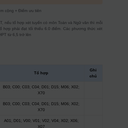
m cộng + Điểm ưu tiên
PT, nếu tổ hợp xét tuyển có môn Toán và Ngữ văn thì mỗi
ổ hợp phải đạt tối thiểu 6.0 điểm. Các phương thức xét
HPT từ 6,5 trở lên
Ghi
Tổ hợp
chú
B03; C00; C03; C04; D01; D15; M06; X02;
X70
B03; C00; C03; C04; D01; D15; M06; X02;
X70
A01; D01; V00; V01; V02; V04; X02; X06;
X07