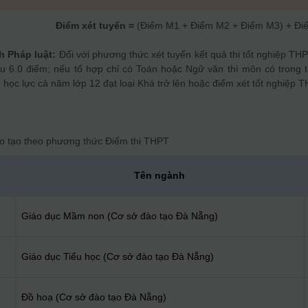
Điểm xét tuyển =
(Điểm M1 + Điểm M2 + Điểm M3) + Điể
 Pháp luật:
Đối với phương thức xét tuyển kết quả thi tốt nghiệp TH
ểu 6.0 điểm; nếu tổ hợp chỉ có Toán hoặc Ngữ văn thì môn có trong t
 học lực cả năm lớp 12 đạt loại Khá trở lên hoặc điểm xét tốt nghiệp T
o tạo theo phương thức
Điểm thi THPT
h
Tên ngành
Giáo dục Mầm non (Cơ sở đào tạo Đà Nẵng)
Giáo dục Tiểu học (Cơ sở đào tạo Đà Nẵng)
Đồ hoạ (Cơ sở đào tạo Đà Nẵng)