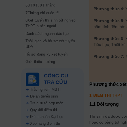
6ƯTXT, XT thẳng
Phương thức 4
: 
7Chứng chỉ quốc tế
8Xét tuyển thí sinh tốt nghiệp
Phương thức 5
: 
THPT nước ngoài
năm tính đến thời
Danh sách ngành đào tạo
Phương thức 6
: 
Thời gian và hồ sơ xét tuyển
Tiểu học, Thiết kế
UDA
Hồ sơ đăng ký xét tuyển
Phương thức 7:
Giới thiệu trường
CÔNG CỤ
TRA CỨU
Phương thức xét
➜
Trắc nghiệm MBTI
1
ĐIỂM THI THPT
➜
Đề án tuyển sinh
➜
Tra cứu tổ hợp môn
1.1 Đối tượng
➜
Quy đổi điểm thi
Thí sinh đã được cô
➜
Điểm chuẩn Đại học
hoặc có bằng tốt ng
➜
Xếp hạng điểm thi