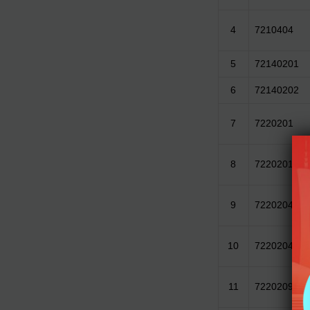
4
7210404
5
72140201
6
72140202
7
7220201
8
7220201DL
9
7220204
10
7220204DL
11
7220209