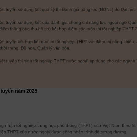
Xét tuyển sử dụng kết quả kỳ thi Đánh giá năng lực (ĐGNL) do Đại h
Xét tuyển sử dụng kết quả đánh giá chứng chỉ năng lực ngoại ngữ Quố
 điểm thông báo thu hồ sơ) kết hợp điểm các môn thi tốt nghiệp THPT 
Xét tuyển kết hợp kết quả thi tốt nghiệp THPT với điểm thi năng khi
 thời trang, Đồ họa, Quản lý văn hóa.
Xét tuyển thí sinh tốt nghiệp THPT nước ngoài áp dụng cho các ngành
 tuyển năm
2025
ng nhận tốt nghiệp trung học phổ thông (THPT) của Việt Nam theo hì
hiệp THPT của nước ngoài được công nhận trình độ tương đương.