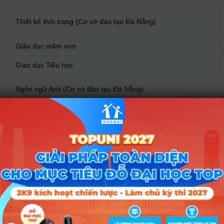
Thiết kế thời trang (Cơ sở đào tạo Đà Nẵng)
Giáo dục mầm non
Giáo dục Tiểu học
Ngôn ngữ Anh (Cơ sở đào tạo Đà Nẵng)
Ngôn ngữ Anh (Phân hiệu tỉnh Đắk Lắk)
Ngôn ngữ Trung Quốc (Cơ sở đào tạo Đà Nẵng)
Ngôn ngữ Trung Quốc (Phân hiệu tỉnh Đắk Lắk)
Ngôn ngữ Nhật (Cơ sở đào tạo Đà Nẵng)