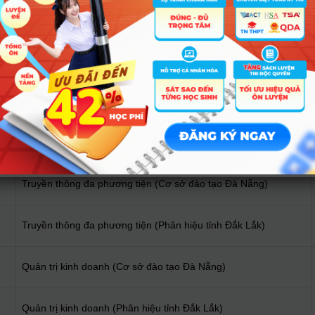
Ngôn ngữ Hàn Quốc (Cơ sở đào tạo Đà Nẵng)
Văn học (Cơ sở đào tạo Đà Nẵng)
Quản lý văn hoá (Cơ sở đào tạo Đà Nẵng)
Tâm lý học (Cơ sở đào tạo Đà Nẵng)
Truyền thông đa phương tiện (Cơ sở đào tạo Đà Nẵng)
Truyền thông đa phương tiện (Phân hiệu tỉnh Đắk Lắk)
Quản trị kinh doanh (Cơ sở đào tạo Đà Nẵng)
Quản trị kinh doanh (Phân hiệu tỉnh Đắk Lắk)