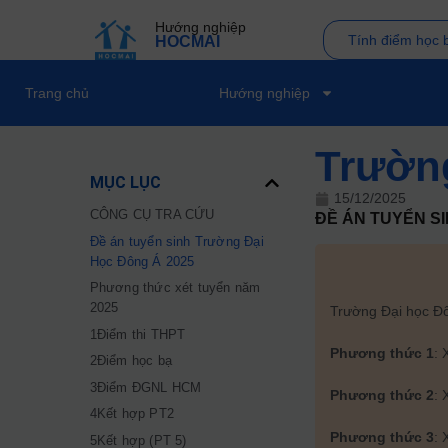
Hướng nghiệp
Tính điểm học 
HOCMAI
Trang chủ
Hướng nghiệp
Trườn
MỤC LỤC
15/12/2025
CÔNG CỤ TRA CỨU
ĐỀ ÁN TUYỂN S
Đề án tuyển sinh Trường Đại
Học Đông Á 2025
Phương thức xét tuyển năm
2025
Trường Đại học Đô
1Điểm thi THPT
Phương thức 1
: 
2Điểm học bạ
3Điểm ĐGNL HCM
Phương thức 2
: 
4Kết hợp PT2
Phương thức 3
: 
5Kết hợp (PT 5)