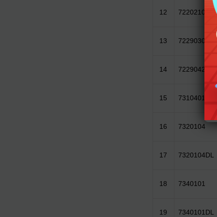
12
7220210
13
7229030
14
7229042
15
7310401
16
7320104
17
7320104DL
18
7340101
19
7340101DL