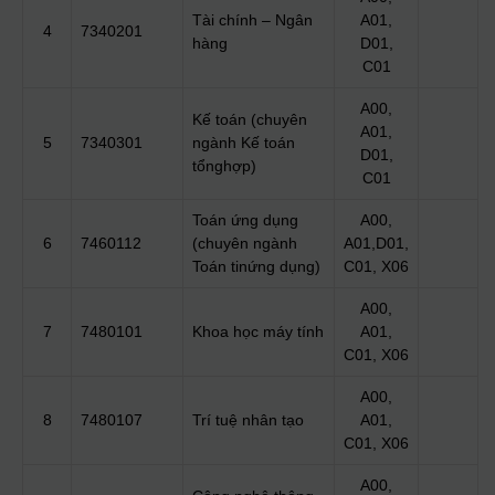
Tài chính – Ngân
A01,
4
7340201
hàng
D01,
C01
A00,
Kế toán (chuyên
A01,
5
7340301
ngành Kế toán
D01,
tổnghợp)
C01
Toán ứng dụng
A00,
6
7460112
(chuyên ngành
A01,D01,
Toán tinứng dụng)
C01, X06
A00,
7
7480101
Khoa học máy tính
A01,
C01, X06
A00,
8
7480107
Trí tuệ nhân tạo
A01,
C01, X06
A00,