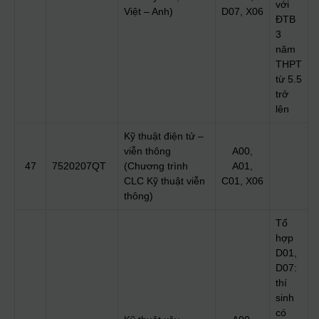
với
Việt – Anh)
D07, X06
ĐTB
3
năm
THPT
từ 5.5
trở
lên
Kỹ thuật điện tử –
viễn thông
A00,
47
7520207QT
(Chương trình
A01,
CLC Kỹ thuật viễn
C01, X06
thông)
Tổ
hợp
D01,
D07:
thí
sinh
có