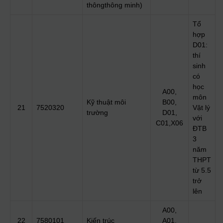
thôngthông minh)
Tổ
hợp
D01:
thí
sinh
có
học
A00,
môn
Kỹ thuật môi
B00,
21
7520320
Vật lý
trường
D01,
với
C01,X06
ĐTB
3
năm
THPT
từ 5.5
trở
lên
A00,
22
7580101
Kiến trúc
A01,