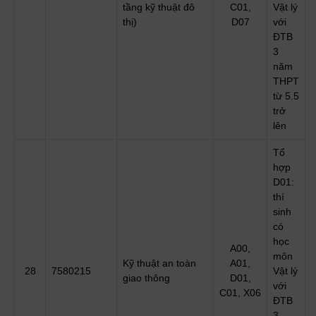
tầng kỹ thuật đô
C01,
Vật lý
thị)
D07
với
ĐTB
3
năm
THPT
từ 5.5
trở
lên
Tổ
hợp
D01:
thí
sinh
có
học
A00,
môn
Kỹ thuật an toàn
A01,
28
7580215
Vật lý
giao thông
D01,
với
C01, X06
ĐTB
3