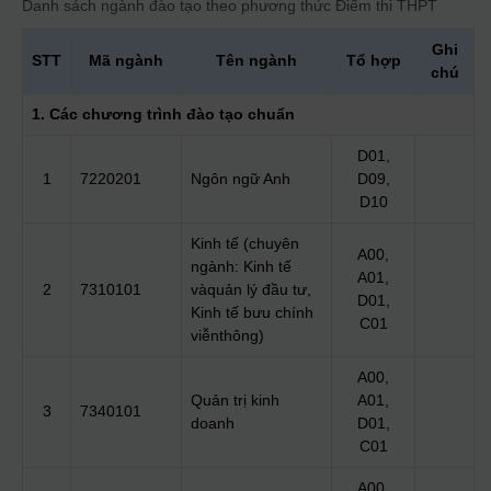
Danh sách ngành đào tạo theo phương thức
Điểm thi THPT
Ghi
STT
Mã ngành
Tên ngành
Tổ hợp
chú
1. Các chương trình đào tạo chuẩn
D01,
1
7220201
Ngôn ngữ Anh
D09,
D10
Kinh tế (chuyên
A00,
ngành: Kinh tế
A01,
2
7310101
vàquản lý đầu tư,
D01,
Kinh tế bưu chính
C01
viễnthông)
A00,
Quản trị kinh
A01,
3
7340101
doanh
D01,
C01
A00,