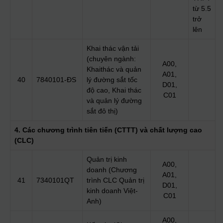
từ 5.5
trở
lên
Khai thác vận tải
(chuyên ngành:
A00,
Khaithác và quản
A01,
40
7840101-ĐS
lý đường sắt tốc
D01,
độ cao, Khai thác
C01
và quản lý đường
sắt đô thị)
4. Các chương trình tiên tiến (CTTT) và chất lượng cao
(CLC)
Quản trị kinh
A00,
doanh (Chương
A01,
41
7340101QT
trình CLC Quản trị
D01,
kinh doanh Việt-
C01
Anh)
A00,