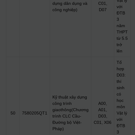
Vật lý
dựng dân dụng và
C01,
với
công nghiệp)
D07
ĐTB
3
năm
THPT
từ 5.5
trở
lên
Tổ
hợp
D03:
thí
sinh
có
Kỹ thuật xây dựng
học
công trình
A00,
môn
giaothông(Chương
A01,
50
7580205QT1
Vật lý
trình CLC Cầu-
D03,
với
Đường bộ Việt-
C01, X06
ĐTB
Pháp)
3