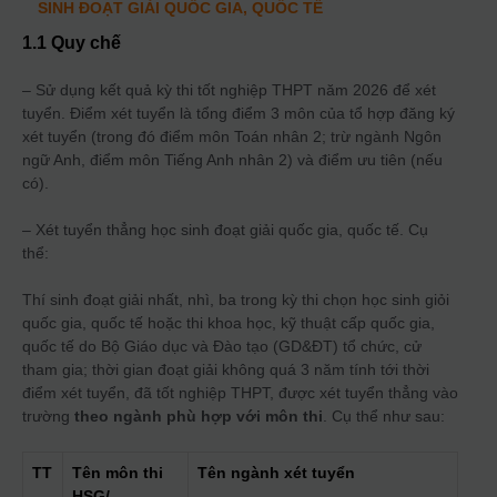
SINH ĐOẠT GIẢI QUỐC GIA, QUỐC TẾ
1.1 Quy chế
– Sử dụng kết quả kỳ thi tốt nghiệp THPT năm 2026 để xét
tuyển. Điểm xét tuyển là tổng điểm 3 môn của tổ hợp đăng ký
xét tuyển (trong đó điểm môn Toán nhân 2; trừ ngành Ngôn
ngữ Anh, điểm môn Tiếng Anh nhân 2) và điểm ưu tiên (nếu
có).
– Xét tuyển thẳng học sinh đoạt giải quốc gia, quốc tế. Cụ
thể:
Thí sinh đoạt giải nhất, nhì, ba trong kỳ thi chọn học sinh giỏi
quốc gia, quốc tế hoặc thi khoa học, kỹ thuật cấp quốc gia,
quốc tế do Bộ Giáo dục và Đào tạo (GD&ĐT) tổ chức, cử
tham gia; thời gian đoạt giải không quá 3 năm tính tới thời
điểm xét tuyển, đã tốt nghiệp THPT, được xét tuyển thẳng vào
trường
theo ngành phù hợp với môn thi
. Cụ thể như sau:
TT
Tên môn thi
Tên ngành xét tuyển
HSG/