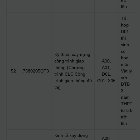
trở
lên
Tổ
hợp
D01:
thí
sinh
có
Kỹ thuật xây dựng
học
công trình giao
A00,
môn
thông (Chương
A01,
52
7580205QT3
Vật lý
trình CLC Công
D01,
với
trình giao thông đô
C01, X06
ĐTB
thị)
3
năm
THPT
từ 5.5
trở
lên
Kinh tế xây dựng
A00,