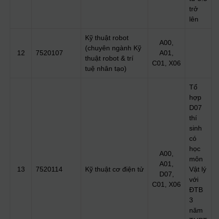
trở
lên
Kỹ thuật robot
A00,
(chuyên ngành Kỹ
12
7520107
A01,
thuật robot & trí
C01, X06
tuệ nhân tạo)
Tổ
hợp
D07
thí
sinh
có
học
A00,
môn
A01,
13
7520114
Kỹ thuật cơ điện tử
Vật lý
D07,
với
C01, X06
ĐTB
3
năm