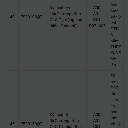
học
Kỹ thuật cơ
A00,
môn
khí(Chương trình
A01,
45
7520103QT
Vật lý
CLC Tự động hóa
C01,
với
thiết kế cơ khí)
D07, X06
ĐTB
3
năm
THPT
từ 5.5
trở
lên
Tổ
hợp
D07:
thí
sinh
có
học
Kỹ thuật ô
A00,
môn
tô(Chương trình
A01,
46
7520130QT
Vật lý
CLC Kỹ thuật ô tô
C01,