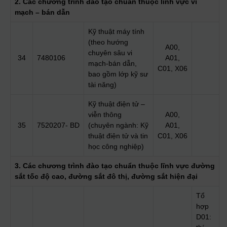
2. Các chương trình đào tạo chuẩn thuộc lĩnh vực vi
mạch – bán dẫn
Kỹ thuật máy tính
(theo hướng
A00,
chuyên sâu vi
34
7480106
A01,
mạch-bán dẫn,
C01, X06
bao gồm lớp kỹ sư
tài năng)
Kỹ thuật điện tử –
viễn thông
A00,
35
7520207- BD
(chuyên ngành: Kỹ
A01,
thuật điện tử và tin
C01, X06
học công nghiệp)
3. Các chương trình đào tạo chuẩn thuộc lĩnh vực đường
sắt tốc độ cao, đường sắt đô thị, đường sắt hiện đại
Tổ
hợp
D01: