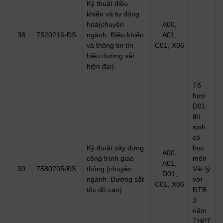
Kỹ thuật điều
khiển và tự động
hoá(chuyên
A00,
38
7520216-ĐS
ngành: Điều khiển
A01,
và thông tin tín
C01, X06
hiệu đường sắt
hiện đại)
Tổ
hợp
D01:
thí
sinh
có
Kỹ thuật xây dựng
học
A00,
công trình giao
môn
A01,
39
7580205-ĐS
thông (chuyên
Vật lý
D01,
ngành: Đường sắt
với
C01, X06
tốc độ cao)
ĐTB
3
năm
THPT