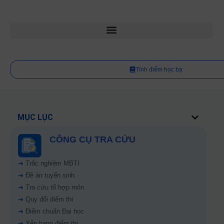
Tính điểm học bạ
MỤC LỤC
CÔNG CỤ TRA CỨU
➜
Trắc nghiệm MBTI
➜
Đề án tuyển sinh
➜
Tra cứu tổ hợp môn
➜
Quy đổi điểm thi
➜
Điểm chuẩn Đại học
➜
Xếp hạng điểm thi