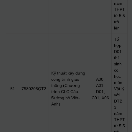
năm
THPT
từ 5.5
trở
lên
Tổ
hợp
D01:
thí
sinh
có
Kỹ thuật xây dựng
học
công trình giao
A00,
môn
thông (Chương
A01,
51
7580205QT2
Vật lý
trình CLC Cầu-
D01,
với
Đường bộ Việt-
C01, X06
ĐTB
Anh)
3
năm
THPT
từ 5.5