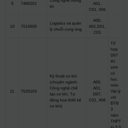
Công nghệ thông
9
7480201
A01,
tin
C01, X06
A00,
Logistics và quản
10
7510605
A01,D01,
lý chuỗi cung ứng
C01
Tổ
hợp
D07
thí
sinh
có
Kỹ thuật cơ khí
học
(chuyên ngành:
A00,
môn
Công nghệ chế
A01,
11
7520103
Vật lý
tạo cơ khí, Tự
D07,
với
động hoá thiết kế
C01, X06
ĐTB
cơ khí)
3
năm
THPT
từ 5.5