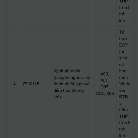
THPT
từ 5.5
trở
lên
Tổ
hợp
D07:
thí
sinh
có
Kỹ thuật nhiệt
học
A00,
(chuyên ngành: Kỹ
môn
A01,
14
7520115
thuật nhiệt lạnh và
Vật lý
D07,
điều hoà không
với
C01, X06
khí)
ĐTB
3
năm
THPT
từ 5.5
trở
lên.