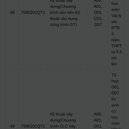
Kỹ thuật xây
A00,
học
dựng(Chương
A01,
môn
48
7580201QT1
trình tiên tiến Kỹ
D01,
Vật lý
thuật xây dựng
C01,
với
công trình GT)
D07
ĐTB
3
năm
THPT
từ 5.5
trở
lên
Tổ
hợp
D01,
D07:
thí
sinh
có
Kỹ thuật xây
A00,
học
dựng(Chương
A01,
môn
49
7580201QT2
trình CLC Xây
D01,