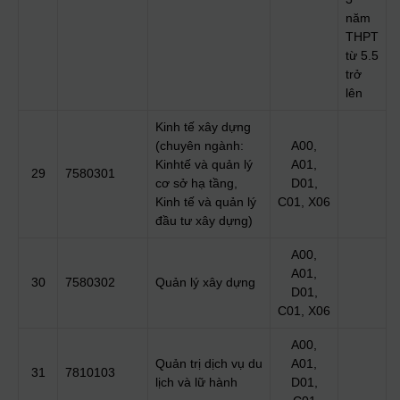
năm
THPT
từ 5.5
trở
lên
Kinh tế xây dựng
(chuyên ngành:
A00,
Kinhtế và quản lý
A01,
29
7580301
cơ sở hạ tầng,
D01,
Kinh tế và quản lý
C01, X06
đầu tư xây dựng)
A00,
A01,
30
7580302
Quản lý xây dựng
D01,
C01, X06
A00,
Quản trị dịch vụ du
A01,
31
7810103
lịch và lữ hành
D01,