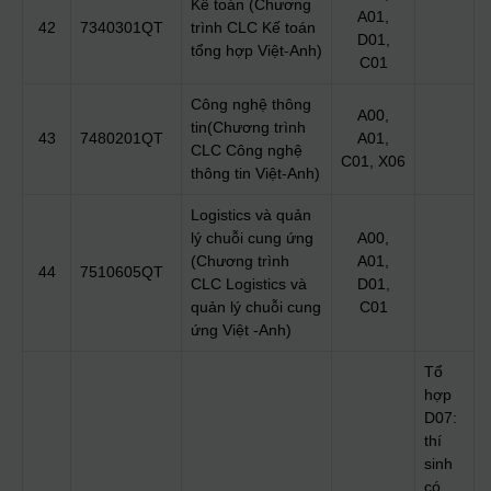
Kế toán (Chương
A01,
42
7340301QT
trình CLC Kế toán
D01,
tổng hợp Việt-Anh)
C01
Công nghệ thông
A00,
tin(Chương trình
43
7480201QT
A01,
CLC Công nghệ
C01, X06
thông tin Việt-Anh)
Logistics và quản
lý chuỗi cung ứng
A00,
(Chương trình
A01,
44
7510605QT
CLC Logistics và
D01,
quản lý chuỗi cung
C01
ứng Việt -Anh)
Tổ
hợp
D07:
thí
sinh
có