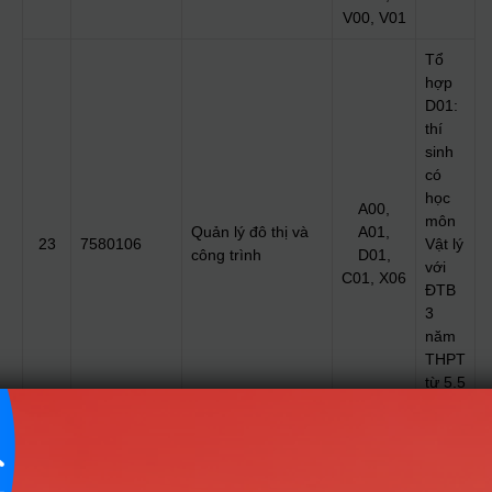
V00, V01
Tổ
hợp
D01:
thí
sinh
có
học
A00,
môn
Quản lý đô thị và
A01,
23
7580106
Vật lý
công trình
D01,
với
C01, X06
ĐTB
3
năm
THPT
từ 5.5
trở
lên
Tổ