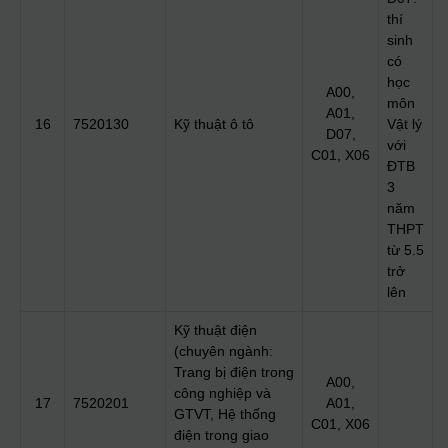
thí
sinh
có
học
A00,
môn
A01,
16
7520130
Kỹ thuật ô tô
Vật lý
D07,
với
C01, X06
ĐTB
3
năm
THPT
từ 5.5
trở
lên
Kỹ thuật điện
(chuyên ngành:
Trang bị điện trong
A00,
công nghiệp và
17
7520201
A01,
GTVT, Hệ thống
C01, X06
điện trong giao