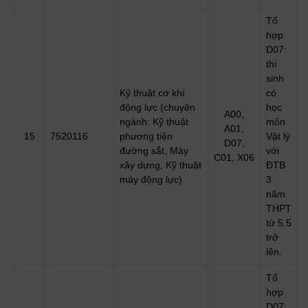
Tổ
hợp
D07:
thí
sinh
Kỹ thuật cơ khí
có
động lực (chuyên
học
A00,
ngành: Kỹ thuật
môn
A01,
15
7520116
phương tiện
Vật lý
D07,
đường sắt, Máy
với
C01, X06
xây dựng, Kỹ thuật
ĐTB
máy động lực)
3
năm
THPT
từ 5.5
trở
lên.
Tổ
hợp
D07: