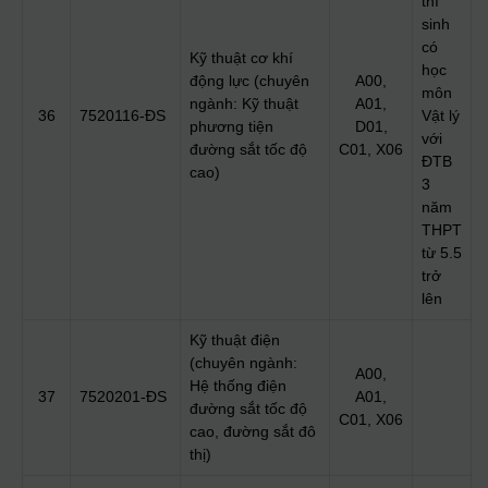
thí
sinh
có
Kỹ thuật cơ khí
học
động lực (chuyên
A00,
môn
ngành: Kỹ thuật
A01,
36
7520116-ĐS
Vật lý
phương tiện
D01,
với
đường sắt tốc độ
C01, X06
ĐTB
cao)
3
năm
THPT
từ 5.5
trở
lên
Kỹ thuật điện
(chuyên ngành:
A00,
Hệ thống điện
37
7520201-ĐS
A01,
đường sắt tốc độ
C01, X06
cao, đường sắt đô
thị)