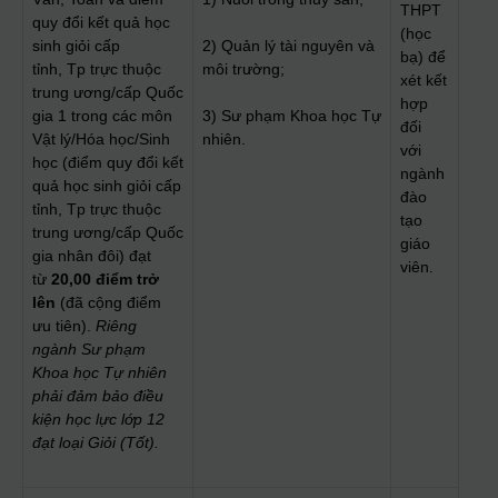
THPT
quy đổi kết quả học
(học
sinh giỏi cấp
2) Quản lý tài nguyên và
bạ) để
tỉnh, Tp trực thuộc
môi trường;
xét kết
trung ương/cấp Quốc
hợp
gia 1 trong các môn
3) Sư phạm Khoa học Tự
đối
Vật lý/Hóa học/Sinh
nhiên.
với
học (điểm quy đổi kết
ngành
quả học sinh giỏi cấp
đào
tỉnh, Tp trực thuộc
tạo
trung ương/cấp Quốc
giáo
gia nhân đôi) đạt
viên.
từ
2
0
,00 điểm trở
lên
(đã cộng điểm
ưu tiên).
Riêng
ngành Sư phạm
Khoa học Tự nhiên
phải đảm bảo điều
kiện học lực lớp 12
đạt loại Giỏi (Tốt).