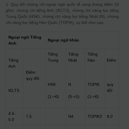
1. Quy đổi chứng chỉ ngoại ngữ quốc tế sang thang điểm 10
gồm: chứng chỉ tiếng Anh (IELTS), chứng chỉ năng lực tiếng
Trung Quốc (HSK), chứng chỉ năng lực tiếng Nhật (N), chứng
chỉ năng lực tiếng Hàn Quốc (TOPIK), cụ thể như sau:
Ngoại ngữ Tiếng
Ngoại ngữ khác
Anh
Tiếng
Tiếng
Tiếng
Tiếng
Trung
Nhật
Hàn
Điểm
Anh
Điểm
quy đổi
HSK
N
TOPIK
quy
IELTS
đổi
(1->6)
(5->1)
(1->6)
4.5-
7,5
N4
TOPIK3
8,0
5.0