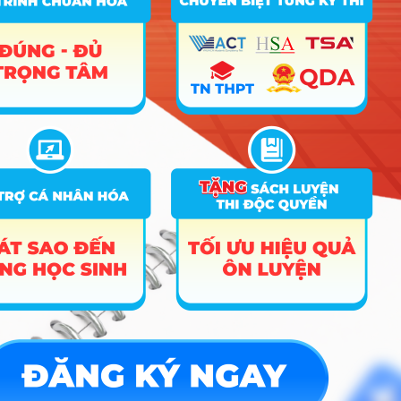
Đối tượng 2: Sử dụng điểm thi TN THPT năm 2025 của 2
môn Văn, Toán với kết quả học sinh giỏi cấp tỉnh/TP trực
thuộc TƯ/cấp Quốc gia.
4.2 Điều kiện xét tuyển
1) Đối tượng 1
1.1) 18 ngành
– Thí sinh có Chứng chỉ tiếng Anh quốc tế đạt IELTS 4.5 trở
lên;
– Sử dụng kết quả thi TN THPT 2025 của 2 môn Văn, Toán;
– Tổng điểm 2 môn Văn, Toán và điểm quy đổi chứng chỉ
ngoại ngữ tiếng Anh (điểm quy đổi chứng chỉ ngoại ngữ nhân
đôi) đạt từ 20,00 điểm trở lên (đã cộng điểm ưu tiên). Riêng
ngành Sư phạm Tiếng Anh phải đảm bảo điều kiện học lực
lớp 12 đạt loại Giỏi (Tốt).