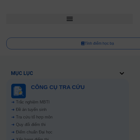
Tính điểm học bạ
MỤC LỤC
CÔNG CỤ TRA CỨU
➜
Trắc nghiệm MBTI
➜
Đề án tuyển sinh
➜
Tra cứu tổ hợp môn
➜
Quy đổi điểm thi
➜
Điểm chuẩn Đại học
➜
Xếp hạng điểm thi