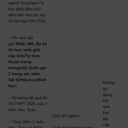
ngành Sư phạm Tin
học phải đảm bảo
điều kiện học lực lớp
12 đạt loại Giỏi (Tốt).
– Thí sinh đạt
giải
Nhất, Nhì, Ba kỳ
thi học sinh giỏi
cấp tỉnh/Tp trực
thuộc trung
ương/cấp Quốc gia
1 trong các môn
Vật lý/Hóa học/Sinh
Không
học;
áp
dụng
– Sử dụng kết quả thi
kết
TN THPT 2025 của 2
quả
môn Văn, Toán;
học
Gồm 03 ngành:
tập
– Tổng điểm 2 môn
cấp
Văn, Toán và điểm
1) Nuôi trông thủy sản;