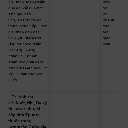
gia môn Toán (điểm
hợp
quy đổi kết quả học
đối
sinh giỏi cấp
với
tỉnh, Tp trực thuộc
ngành
trung ương/cấp Quốc
đào
gia nhân đôi) đạt
tạo
từ
2
0
,00 điểm trở
giáo
lên
(đã cộng điểm
viên.
ưu tiên).
Riêng
ngành Sư phạm
Toán học phải đảm
bảo điều kiện học lực
lớp 12 đạt loại Giỏi
(Tốt).
– Thí sinh đạt
giải
Nhất, Nhì, Ba
kỳ
thi học
sinh giỏi
cấp tỉnh/Tp trực
thuộc trung
ương/cấp Quốc gia