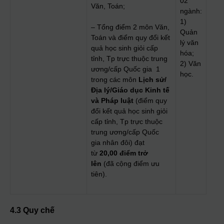
02
Văn, Toán;
ngành:
1)
– Tổng điểm 2 môn Văn,
Quản
Toán và điểm quy đổi kết
lý văn
quả học sinh giỏi cấp
hóa;
tỉnh, Tp trực thuộc trung
2) Văn
ương/cấp Quốc gia 1
học.
trong các môn
Lịch sử/
Địa lý/Giáo dục Kinh tế
và Pháp luật
(điểm quy
đổi kết quả học sinh giỏi
cấp tỉnh, Tp trực thuộc
trung ương/cấp Quốc
gia nhân đôi) đạt
từ
2
0
,00 điểm trở
lên
(đã cộng điểm ưu
tiên).
4.3 Quy chế