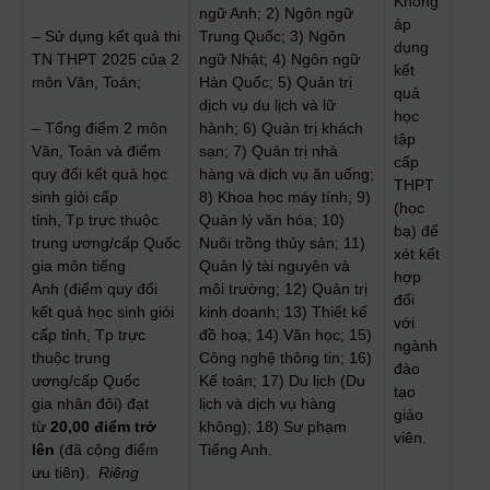
Không
ngữ Anh; 2) Ngôn ngữ
áp
– Sử dụng kết quả thi
Trung Quốc; 3) Ngôn
dụng
TN THPT 2025 của 2
ngữ Nhật; 4) Ngôn ngữ
kết
môn Văn, Toán;
Hàn Quốc; 5) Quản trị
quả
dịch vụ du lịch và lữ
học
– Tổng điểm 2 môn
hành; 6) Quản trị khách
tập
Văn, Toán và điểm
sạn; 7) Quản trị nhà
cấp
quy đổi kết quả học
hàng và dịch vụ ăn uống;
THPT
sinh giỏi cấp
8) Khoa học máy tính; 9)
(học
tỉnh, Tp trực thuộc
Quản lý văn hóa; 10)
bạ) để
trung ương/cấp Quốc
Nuôi trồng thủy sản; 11)
xét kết
gia môn tiếng
Quản lý tài nguyên và
hợp
Anh (điểm quy đổi
môi trường; 12) Quản trị
đối
kết quả học sinh giỏi
kinh doanh; 13) Thiết kế
với
cấp tỉnh, Tp trực
đồ hoạ; 14) Văn học; 15)
ngành
thuộc trung
Công nghệ thông tin; 16)
đào
ương/cấp Quốc
Kế toán; 17) Du lịch (Du
tạo
gia nhân đôi) đạt
lịch và dịch vụ hàng
giáo
từ
2
0
,00 điểm trở
không); 18) Sư phạm
viên.
lên
(đã cộng điểm
Tiếng Anh.
ưu tiên).
Riêng