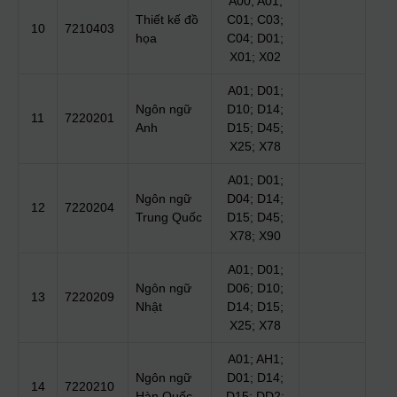
A00; A01;
Thiết kế đồ
C01; C03;
10
7210403
họa
C04; D01;
X01; X02
A01; D01;
Ngôn ngữ
D10; D14;
11
7220201
Anh
D15; D45;
X25; X78
A01; D01;
Ngôn ngữ
D04; D14;
12
7220204
Trung Quốc
D15; D45;
X78; X90
A01; D01;
Ngôn ngữ
D06; D10;
13
7220209
Nhật
D14; D15;
X25; X78
A01; AH1;
Ngôn ngữ
D01; D14;
14
7220210
Hàn Quốc
D15; DD2;