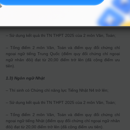
1.2) 6 ngành
– Thí sinh có Chứng chỉ năng lực Tiếng Trung Quốc HSK4 trở
lên;
– Sử dụng kết quả thi TN THPT 2025 của 2 môn Văn, Toán;
– Tổng điểm 2 môn Văn, Toán và điểm quy đổi chứng chỉ
ngoại ngữ tiếng Trung Quốc (điểm quy đổi chứng chỉ ngoại
ngữ nhân đôi) đạt từ 20,00 điểm trở lên (đã cộng điểm ưu
tiên).
1.3) Ngôn ngữ Nhật
– Thí sinh có Chứng chỉ năng lực Tiếng Nhật N4 trở lên;
– Sử dụng kết quả thi TN THPT 2025 của 2 môn Văn, Toán;
– Tổng điểm 2 môn Văn, Toán và điểm quy đổi chứng chỉ
ngoại ngữ tiếng Nhật (điểm quy đổi chứng chỉ ngoại ngữ nhân
đôi) đạt từ 20,00 điểm trở lên (đã cộng điểm ưu tiên).