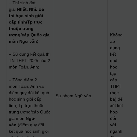
– Thí sinh đạt
giải
Nhất, Nhì, Ba
thi học sinh giỏi
cấp tỉnh/Tp trực
thuộc trung
ương/cấp Quốc gia
Không
môn Ngữ văn;
áp
dụng
– Sử dụng kết quả thi
kết
TN THPT 2025 của 2
quả
môn Toán, Anh;
học
tập
– Tổng điểm 2
cấp
môn Toán, Anh và
THPT
điểm quy đổi kết quả
(học
Sư phạm Ngữ văn.
học sinh giỏi cấp
bạ) để
tỉnh, Tp trực thuộc
xét kết
trung ương/cấp Quốc
hợp
gia môn
Ngữ
đối
văn
(điểm quy đổi
với
kết quả học sinh giỏi
ngành