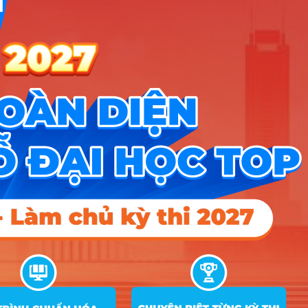
1.1) Cho 18 ngành
+ Ngành xét tuyển: 1) Ngôn ngữ Anh; 2) Ngôn ngữ Trung
Quốc; 3) Ngôn ngữ Nhật; 4) Ngôn ngữ Hàn Quốc; 5) Quản trị
dịch vụ du lịch và lữ hành; 6) Quản trị khách sạn; 7) Quản trị
nhà hàng và dịch vụ ăn uống; 8) Khoa học máy tính; 9) Quản
lý văn hóa; 10) Nuôi trồng thủy sản; 11) Quản lý tài nguyên và
môi trường; 12) Quản trị kinh doanh; 13) Thiết kế đồ hoạ; 14)
Văn học; 15) Công nghệ thông tin; 16) Kế toán; 17) Du lịch
(Du lịch và dịch vụ hàng không); 18) Sư phạm Tiếng Anh.
1.2) Gồm 06 ngành:
1) Ngôn ngữ Trung Quốc; 2) Quản trị dịch vụ du lịch và lữ
hành; 3) Quản trị khách sạn; 4) Quản trị nhà hàng và dịch vụ
ăn uống; 5) Du lịch (Du lịch và dịch vụ hàng không); 6) Quản
trị kinh doanh.
1.3) Ngôn ngữ Nhật
1.4) Ngôn ngữ Hàn Quốc