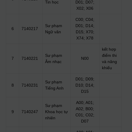
Tin học
D01; D07;
X02; X06
C00; C04;
Sư phạm
D01; D14;
6
7140217
Ngữ văn
D15; X70;
X74; X78
kết hợp
Sư phạm
điểm thi
7
7140221
N00
Âm nhạc
và năng
khiếu
D01; D09;
Sư phạm
8
7140231
D10; D14;
Tiếng Anh
D15
A00; A01;
Sư phạm
A02; B00;
9
7140247
Khoa học tự
C01; C02;
nhiên
D07