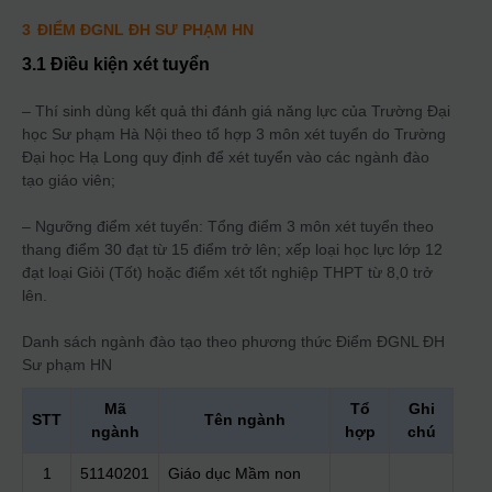
3
ĐIỂM ĐGNL ĐH SƯ PHẠM HN
3.1 Điều kiện xét tuyển
– Thí sinh dùng kết quả thi đánh giá năng lực của Trường Đại
học Sư phạm Hà Nội theo tổ hợp 3 môn xét tuyển do Trường
Đại học Hạ Long quy định để xét tuyển vào các ngành đào
tạo giáo viên;
– Ngưỡng điểm xét tuyển: Tổng điểm 3 môn xét tuyển theo
thang điểm 30 đạt từ 15 điểm trở lên; xếp loại học lực lớp 12
đạt loại Giỏi (Tốt) hoặc điểm xét tốt nghiệp THPT từ 8,0 trở
lên.
Danh sách ngành đào tạo theo phương thức
Điểm ĐGNL ĐH
Sư phạm HN
Mã
Tổ
Ghi
STT
Tên ngành
ngành
hợp
chú
1
51140201
Giáo dục Mầm non