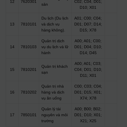
12
7620301
C02; C04; D01;
sản
D10; X01
Du lịch (Du lịch
A01; C00; C04;
13
7810101
và dịch vụ
D01; D07; D14;
hàng không).
D15; X78
Quản trị dịch
A00; A01; C00;
14
7810103
vụ du lịch và lữ
D01; D04; D10;
hành
D14; D45
A00; A01; C03;
Quản trị khách
15
7810201
C04; D01; D10;
sạn
D11; X01
Quản trị nhà
C00; C03; C04;
16
7810202
hàng và dịch
D01; D15; X01;
vụ ăn uống
X74; X78
Quản lý tài
A00; B00; B02;
17
7850101
nguyên và môi
D01; D10; X01;
trường
X21; X25