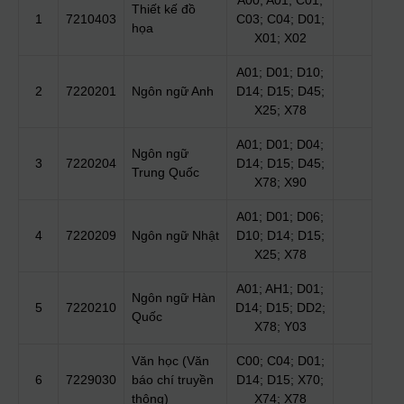
A00; A01; C01;
Thiết kế đồ
1
7210403
C03; C04; D01;
họa
X01; X02
A01; D01; D10;
2
7220201
Ngôn ngữ Anh
D14; D15; D45;
X25; X78
A01; D01; D04;
Ngôn ngữ
3
7220204
D14; D15; D45;
Trung Quốc
X78; X90
A01; D01; D06;
4
7220209
Ngôn ngữ Nhật
D10; D14; D15;
X25; X78
A01; AH1; D01;
Ngôn ngữ Hàn
5
7220210
D14; D15; DD2;
Quốc
X78; Y03
Văn học (Văn
C00; C04; D01;
6
7229030
báo chí truyền
D14; D15; X70;
thông)
X74; X78