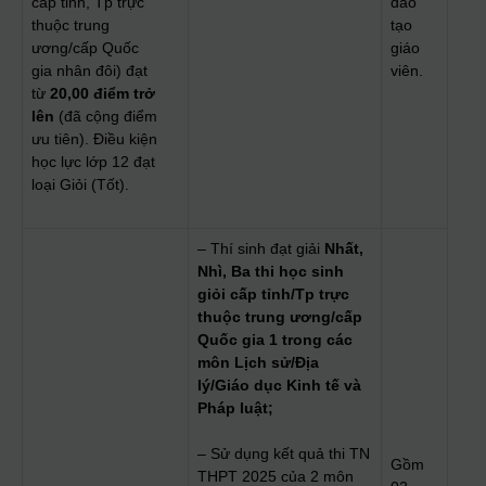
cấp tỉnh, Tp trực
đào
thuộc trung
tạo
ương/cấp Quốc
giáo
gia nhân đôi) đạt
viên.
từ
2
0
,00 điểm trở
lên
(đã cộng điểm
ưu tiên). Điều kiện
học lực lớp 12 đạt
loại Giỏi (Tốt).
– Thí sinh đạt giải
Nhất,
Nhì, Ba thi học sinh
giỏi cấp tỉnh/Tp trực
thuộc trung ương/cấp
Quốc gia 1 trong các
môn Lịch sử/Địa
lý/Giáo dục Kinh tế và
Pháp luật;
– Sử dụng kết quả thi TN
Gồm
THPT 2025 của 2 môn