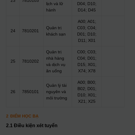
23
7810103
lịch và lữ
D04; D10;
hành
D14; D45
A00; A01;
Quản trị
C03; C04;
24
7810201
khách sạn
D01; D10;
D11; X01
Quản trị
C00; C03;
nhà hàng
C04; D01;
25
7810202
và dịch vụ
D15; X01;
ăn uống
X74; X78
A00; B00;
Quản lý tài
B02; D01;
26
7850101
nguyên và
D10; X01;
môi trường
X21; X25
2
ĐIỂM HỌC BẠ
2.1 Điều kiện xét tuyển