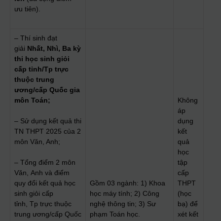
ưu tiên).
– Thí sinh đạt
giải
Nhất, Nhì, Ba
kỳ
thi
học sinh giỏi
cấp tỉnh/Tp trực
thuộc trung
ương/cấp Quốc gia
môn Toán;
Không
áp
– Sử dụng kết quả thi
dụng
TN THPT 2025 của 2
kết
môn Văn, Anh;
quả
học
– Tổng điểm 2 môn
tập
Văn, Anh và điểm
cấp
quy đổi kết quả học
Gồm 03 ngành: 1) Khoa
THPT
sinh giỏi cấp
học máy tính; 2) Công
(học
tỉnh, Tp trực thuộc
nghệ thông tin; 3) Sư
bạ) để
trung ương/cấp Quốc
phạm Toán học.
xét kết