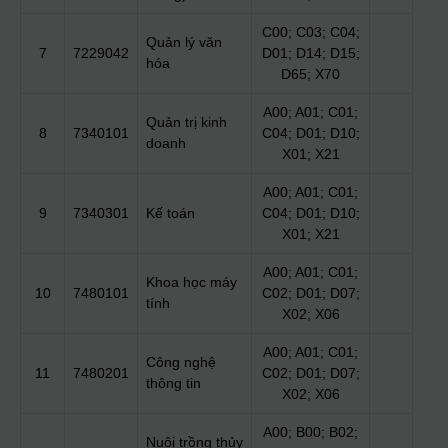
C00; C03; C04;
Quản lý văn
7
7229042
D01; D14; D15;
hóa
D65; X70
A00; A01; C01;
Quản trị kinh
8
7340101
C04; D01; D10;
doanh
X01; X21
A00; A01; C01;
9
7340301
Kế toán
C04; D01; D10;
X01; X21
A00; A01; C01;
Khoa học máy
10
7480101
C02; D01; D07;
tính
X02; X06
A00; A01; C01;
Công nghệ
11
7480201
C02; D01; D07;
thông tin
X02; X06
A00; B00; B02;
Nuôi trồng thủy