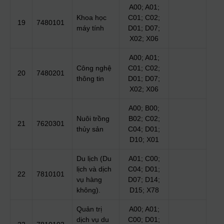
A00; A01;
Khoa học
C01; C02;
19
7480101
máy tính
D01; D07;
X02; X06
A00; A01;
Công nghệ
C01; C02;
20
7480201
thông tin
D01; D07;
X02; X06
A00; B00;
Nuôi trồng
B02; C02;
21
7620301
thủy sản
C04; D01;
D10; X01
Du lịch (Du
A01; C00;
lịch và dịch
C04; D01;
22
7810101
vụ hàng
D07; D14;
không).
D15; X78
Quản trị
A00; A01;
dịch vụ du
C00; D01;