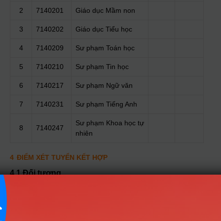
2
7140201
Giáo dục Mầm non
3
7140202
Giáo dục Tiểu học
4
7140209
Sư phạm Toán học
5
7140210
Sư phạm Tin học
6
7140217
Sư phạm Ngữ văn
7
7140231
Sư phạm Tiếng Anh
Sư phạm Khoa học tự
8
7140247
nhiên
4
ĐIỂM XÉT TUYỂN KẾT HỢP
4.1 Đối tượng
Đối tượng 1: Sử dụng điểm thi TN THPT năm 2025 của 2
môn Văn, Toán với chứng chỉ ngoại ngữ