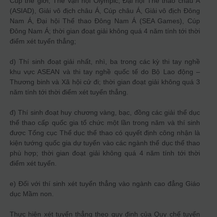
Cúp thế giới, Thế vận hội Olympic, Đại hội Thể thao châu Á
(ASIAD), Giải vô địch châu Á, Cúp châu Á, Giải vô địch Đông
Nam Á, Đại hội Thể thao Đông Nam Á (SEA Games), Cúp
Đông Nam Á; thời gian đoạt giải không quá 4 năm tính tới thời
điểm xét tuyển thẳng;
d) Thí sinh đoạt giải nhất, nhì, ba trong các kỳ thi tay nghề
khu vực ASEAN và thi tay nghề quốc tế do Bộ Lao động –
Thương binh và Xã hội cử đi; thời gian đoạt giải không quá 3
năm tính tới thời điểm xét tuyển thẳng.
đ) Thí sinh đoạt huy chương vàng, bạc, đồng các giải thể dục
thể thao cấp quốc gia tổ chức một lần trong năm và thí sinh
được Tổng cục Thể dục thể thao có quyết định công nhận là
kiện tướng quốc gia dự tuyển vào các ngành thể dục thể thao
phù hợp; thời gian đoạt giải không quá 4 năm tính tới thời
điểm xét tuyển.
e) Đối với thí sinh xét tuyển thẳng vào ngành cao đẳng Giáo
dục Mầm non.
Thực hiện xét tuyển thẳng theo quy định của Quy chế tuyển