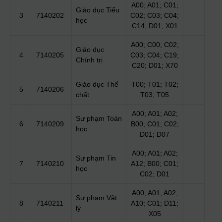
A00; A01; C01;
Giáo dục Tiểu
3
7140202
C02; C03; C04;
học
C14; D01; X01
A00; C00; C02;
Giáo dục
4
7140205
C03; C04; C19;
Chính trị
C20; D01; X70
Giáo dục Thể
T00; T01; T02;
5
7140206
chất
T03; T05
A00; A01; A02;
Sư phạm Toán
6
7140209
B00; C01; C02;
học
D01; D07
A00; A01; A02;
Sư phạm Tin
7
7140210
A12; B00; C01;
học
C02; D01
A00; A01; A02;
Sư phạm Vật
8
7140211
A10; C01; D11;
lý
X05