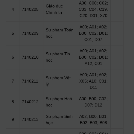
A00; C00; C02;
Giáo dục
4
7140205
C03; C04; C19;
Chính trị
C20; D01; X70
A00; A01; A02;
Sư phạm Toán
5
7140209
B00; C02; D01;
học
C01; D07
A00; A01; A02;
Sư phạm Tin
6
7140210
B00; C02; D01;
học
A12; C01
A00; A01; A02;
Sư phạm Vật
7
7140211
X05; A10; C01;
lý
D11
Sư phạm Hoá
A00; B00; C02;
8
7140212
học
D07; D12
Sư phạm Sinh
A02; B00; B01;
9
7140213
học
B02; B03; B08