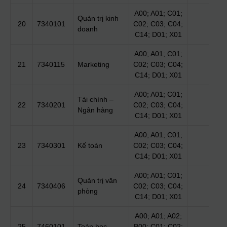
A00; A01; C01;
Quản trị kinh
20
7340101
C02; C03; C04;
doanh
C14; D01; X01
A00; A01; C01;
21
7340115
Marketing
C02; C03; C04;
C14; D01; X01
A00; A01; C01;
Tài chính –
22
7340201
C02; C03; C04;
Ngân hàng
C14; D01; X01
A00; A01; C01;
23
7340301
Kế toán
C02; C03; C04;
C14; D01; X01
A00; A01; C01;
Quản trị văn
24
7340406
C02; C03; C04;
phòng
C14; D01; X01
A00; A01; A02;
25
7460101
Toán học
B00; C01; C02;