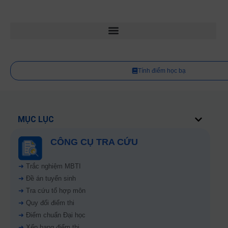
Tính điểm học bạ
MỤC LỤC
CÔNG CỤ TRA CỨU
➜
Trắc nghiệm MBTI
➜
Đề án tuyển sinh
➜
Tra cứu tổ hợp môn
➜
Quy đổi điểm thi
➜
Điểm chuẩn Đại học
➜
Xếp hạng điểm thi