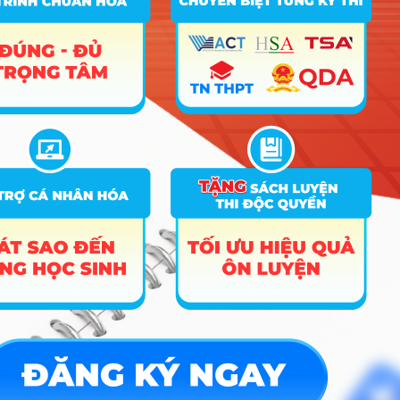
D01; X01; C01
A00; A01; C02;
Tài chính –
21
7340201
C03; C04; C14;
Ngân hàng
D01; X01; C01
A00; A01; C02;
22
7340301
Kế toán
C03; C04; C14;
D01; X01; C01
A00; A01; C02;
Quản trị văn
23
7340406
C03; C04; C14;
phòng
D01; X01; C01
A00; A01; A02;
24
7460101
Toán học
B00; C02; D01;
C01; D07
A00; A01; A02;
Công nghệ
25
7480201
C02; C04; D01;
thông tin
A12; C01
Công nghệ kỹ
A00; A01; A02;