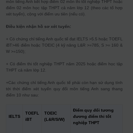
môn tiếng Anh kết hợp điểm 02 môn thi tốt nghiệp THPT hoặc
điểm 02 môn học tập THPT cả năm lớp 12 (theo các tổ hợp
xét tuyển), cộng với điểm ưu tiên (nếu có).
Điều kiện nhận hồ sơ xét tuyển:
+ Có chứng chỉ tiếng Anh quốc tế đạt IELTS >5.5 hoặc TOEFL
iBT>46 điểm hoặc TOEIC (4 kỹ năng L&R >=785, S >= 160 &
W >=150);
+ Có điểm thi tốt nghiệp THPT năm 2025 hoặc điểm học tập
THPT cả năm lớp 12.
+Các chứng chỉ tiếng Anh quốc tế phải còn hạn sử dụng tính
tới thời điểm xét tuyển quy đổi môn tiếng Anh sang thang
điểm 10 như sau:
Điểm quy đổi tương
TOEFL
TOEIC
IELTS
đương điểm thi tốt
iBT
(L&R/S/W)
nghiệp THPT