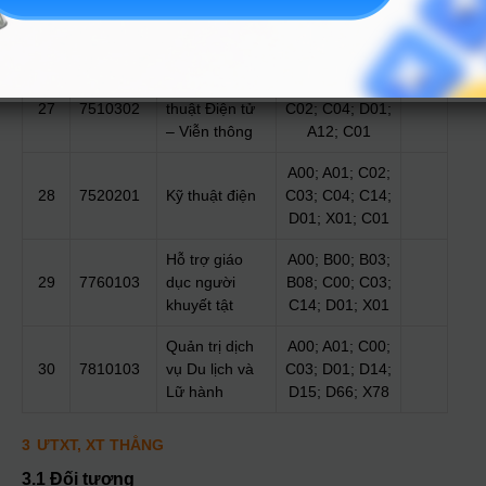
26
7510203
thuật cơ –
C02; C04; A12;
điện tử
C01; D07
Công nghệ Kỹ
A00; A01; A02;
27
7510302
thuật Điện tử
C02; C04; D01;
– Viễn thông
A12; C01
A00; A01; C02;
28
7520201
Kỹ thuật điện
C03; C04; C14;
D01; X01; C01
Hỗ trợ giáo
A00; B00; B03;
29
7760103
dục người
B08; C00; C03;
khuyết tật
C14; D01; X01
Quản trị dịch
A00; A01; C00;
30
7810103
vụ Du lịch và
C03; D01; D14;
Lữ hành
D15; D66; X78
3
ƯTXT, XT THẲNG
3.1 Đối tượng