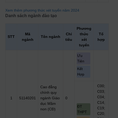
Xem thêm phương thức xét tuyển năm 2024
Danh sách ngành đào tạo
Phương
Mã
Chỉ
thức
Tổ
STT
Tên ngành
ngành
tiêu
xét
hợp
tuyển
Ưu
Tiên
Kết
Hợp
C00;
Cao đẳng
C03;
chính quy
C04;
1
51140201
ngành Giáo
0
C14;
dục Mầm
ĐT
C19;
non (CĐ)
THPT
C20;