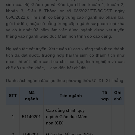
sinh của Bộ Giáo dục và Đào tạo (Theo khoản 1, khoản 2,
khoản 3, Điều 8 Thông tư số 08/2022/TT-BGDĐT ngày
06/6/2022.): Thí sinh có bằng trung cấp ngành sư phạm loại
giỏi trở lên, hoặc có bằng trung cấp ngành sư phạm loại khá
và có ít nhất 02 năm làm việc đúng ngành được xét tuyển
thẳng vào ngành Giáo dục Mầm non trình độ cao đẳng.
Nguyên tắc xét tuyển: Xét tuyển từ cao xuống thấp theo thành
tích đã đạt được, trường hợp hai thí sinh có thành tích như
nhau thì xét thêm các tiêu chí: học tập; kinh nghiệm và các
chế độ ưu tiên khác,… cho đến hết chỉ tiêu.
Danh sách ngành đào tạo theo phương thức
ƯTXT, XT thẳng
Mã
Tổ
Ghi
STT
Tên ngành
ngành
hợp
chú
Cao đẳng chính quy
1
51140201
ngành Giáo dục Mầm
non (CĐ)
2
7140201
Giáo dục Mầm non (ĐH)