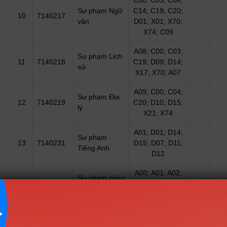
C00; C03; C04;
Sư phạm Ngữ
C14; C19; C20;
10
7140217
văn
D01; X01; X70;
X74; C09
A08; C00; C03;
Sư phạm Lịch
11
7140218
C19; D09; D14;
sử
X17; X70; A07
A09; C00; C04;
Sư phạm Địa
12
7140219
C20; D10; D15;
lý
X21; X74
A01; D01; D14;
Sư phạm
13
7140231
D15; D07; D11;
Tiếng Anh
D12
A00; A01; A02;
Sư phạm công
14
7140246
A13; B00; D01;
nghệ
C01; d07
A00; A01; A02;
Sư phạm khoa
15
7140247
B00; C02; D01;