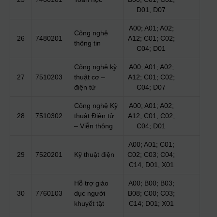
D01; D07
A00; A01; A02;
Công nghệ
26
7480201
A12; C01; C02;
thông tin
C04; D01
Công nghệ kỹ
A00; A01; A02;
27
7510203
thuật cơ –
A12; C01; C02;
điện tử
C04; D07
Công nghệ Kỹ
A00; A01; A02;
28
7510302
thuật Điện tử
A12; C01; C02;
– Viễn thông
C04; D01
A00; A01; C01;
29
7520201
Kỹ thuật điện
C02; C03; C04;
C14; D01; X01
Hỗ trợ giáo
A00; B00; B03;
30
7760103
dục người
B08; C00; C03;
khuyết tật
C14; D01; X01