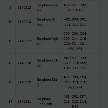
Sư phạm Hoá
A00; B00; C02;
9
7140212
học
D07; D12
Sư phạm Sinh
A02; B00; B01;
10
7140213
học
B02; B03; B08
C00; C03; C04;
Sư phạm Ngữ
C09; C14; C19;
11
7140217
văn
C20; D01; X01;
X70; X74
A07; A08; C00;
Sư phạm Lịch
12
7140218
C03; C19; D09;
sử
D14; X17; X70
A09; C00; C04;
Sư phạm Địa
13
7140219
C20; D10; D15;
lý
X21; X74
A01; D01; D07;
Sư phạm
14
7140231
D11; D12; D14;
Tiếng Anh
D15