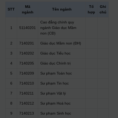
Mã
Tổ
Ghi
STT
Tên ngành
ngành
hợp
chú
Cao đẳng chính quy
1
51140201
ngành Giáo dục Mầm
non (CĐ)
2
7140201
Giáo dục Mầm non (ĐH)
3
7140202
Giáo dục Tiểu học
4
7140205
Giáo dục Chính trị
5
7140209
Sư phạm Toán học
6
7140210
Sư phạm Tin học
7
7140211
Sư phạm Vật lý
8
7140212
Sư phạm Hoá học
9
7140213
Sư phạm Sinh học