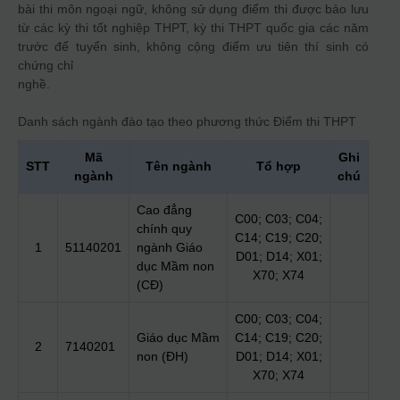
bài thi môn ngoại ngữ, không sử dụng điểm thi được bảo lưu
từ các kỳ thi tốt nghiệp THPT, kỳ thi THPT quốc gia các năm
trước để tuyển sinh, không cộng điểm ưu tiên thí sinh có
chứng chỉ
nghề.
Danh sách ngành đào tạo theo phương thức
Điểm thi THPT
Mã
Ghi
STT
Tên ngành
Tổ hợp
ngành
chú
Cao đẳng
C00; C03; C04;
chính quy
C14; C19; C20;
1
51140201
ngành Giáo
D01; D14; X01;
dục Mầm non
X70; X74
(CĐ)
C00; C03; C04;
Giáo dục Mầm
C14; C19; C20;
2
7140201
non (ĐH)
D01; D14; X01;
X70; X74