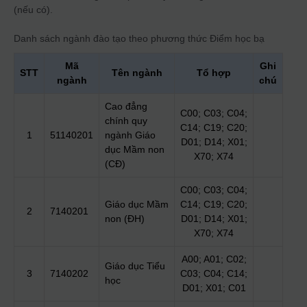
(nếu có).
Danh sách ngành đào tạo theo phương thức
Điểm học bạ
Mã
Ghi
STT
Tên ngành
Tổ hợp
ngành
chú
Cao đẳng
C00; C03; C04;
chính quy
C14; C19; C20;
1
51140201
ngành Giáo
D01; D14; X01;
dục Mầm non
X70; X74
(CĐ)
C00; C03; C04;
Giáo dục Mầm
C14; C19; C20;
2
7140201
non (ĐH)
D01; D14; X01;
X70; X74
A00; A01; C02;
Giáo dục Tiểu
3
7140202
C03; C04; C14;
học
D01; X01; C01