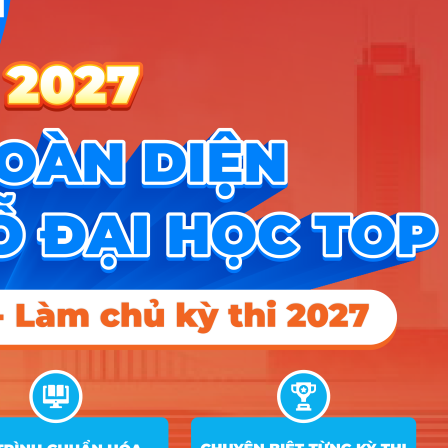
học tự nhiên
C01; D07
A01; D01; D09;
D10; D14; D15;
16
7220201
Ngôn ngữ Anh
D66; D84; X25;
X78
C00; C03; C04;
C14; C19; C20;
17
7229030
Văn học
D01; X01; X70;
X74; C09
A00; A01; C02;
18
7310101
Kinh tế
C03; C04; C14;
D01; X01; C01
A00; A01; C02;
Quản trị kinh
19
7340101
C03; C04; C14;
doanh
D01; X01; C01
A00; A01; C02;
20
7340115
Marketing
C03; C04; C14;