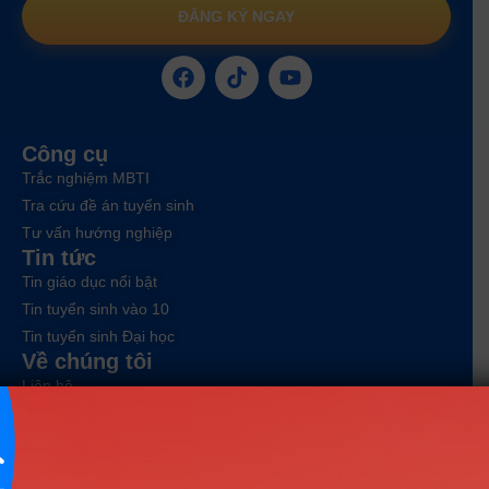
ĐĂNG KÝ NGAY
Công cụ
Trắc nghiệm MBTI
Tra cứu đề án tuyển sinh
Tư vấn hướng nghiệp
Tin tức
Tin giáo dục nổi bật
Tin tuyển sinh vào 10
Tin tuyển sinh Đại học
Về chúng tôi
Liên hệ
Điều khoản dịch vụ
Chính sách bảo mật