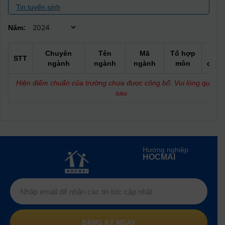
Tin tuyển sinh
Năm:
Chuyên
Tên
Mã
Tổ hợp
Điể
STT
ngành
ngành
ngành
môn
chuẩ
Hiện điểm chuẩn của trường chưa được công bố. Vui lòng quay lạ
sau
Hướng nghiệp
HOCMAI
ĐĂNG KÝ NGAY