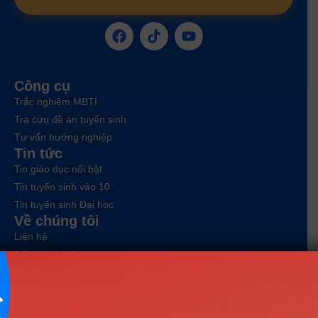
Công cụ
Trắc nghiệm MBTI
Tra cứu đề án tuyển sinh
Tư vấn hướng nghiệp
Tin tức
Tin giáo dục nổi bật
Tin tuyển sinh vào 10
Tin tuyển sinh Đại học
Về chúng tôi
Liên hệ
Điều khoản dịch vụ
Chính sách bảo mật