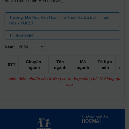
Và Du Lịch Thanh Hóa (TUCST)
Trường: Đại Học Văn Hóa, Thể Thao Và Du Lịch Thanh
Hóa - TUCST
Tin tuyển sinh
Năm:
Chuyên
Tên
Mã
Tổ hợp
Điể
STT
ngành
ngành
ngành
môn
chuẩ
Hiện điểm chuẩn của trường chưa được công bố. Vui lòng quay lạ
sau
Hướng nghiệp
HOCMAI