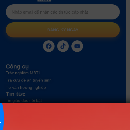
ĐĂNG KÝ NGAY
Công cụ
Trắc nghiệm MBTI
Tra cứu đề án tuyển sinh
Tư vấn hướng nghiệp
Tin tức
Tin giáo dục nổi bật
Tin tuyển sinh vào 10
Tin tuyển sinh Đại học
Về chúng tôi
Liên hệ