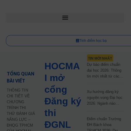
Tính điểm học bạ
TIN MỚI NHẤT
HOCMA
Dự báo điểm chuẩn
đại học 2026: Thông
TỔNG QUAN
I mở
tin mới nhất từ các
BÀI VIẾT
trường đại học công
cổng
lập
THÔNG TIN
Xu hướng đăng ký
CHI TIẾT VỀ
nguyện vọng Đại học
Đăng ký
CHƯƠNG
2026: Ngành nào
TRÌNH THI
đang dẫn đầu cuộc
thi
THỬ ĐÁNH GIÁ
đua?
Điểm chuẩn Trường
NĂNG LỰC –
ĐGNL
ĐH Bách khoa
ĐHQG TPHCM
TP.HCM 2026: Dự