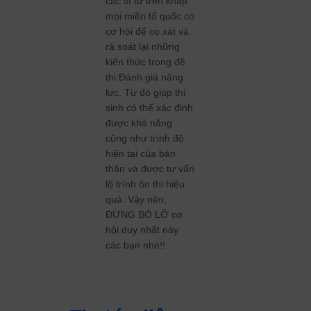
các sĩ tử trên khắp
mọi miền tổ quốc có
cơ hội để cọ xát và
rà soát lại những
kiến thức trong đề
thi Đánh giá năng
lực. Từ đó giúp thí
sinh có thể xác định
được khả năng
cũng như trình độ
hiện tại của bản
thân và được tư vấn
lộ trình ôn thi hiệu
quả. Vậy nên,
ĐỪNG BỎ LỠ cơ
hội duy nhất này
các bạn nhé!!