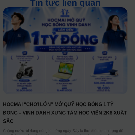
Tin tức liên quan
HOCMAI “CHƠI LỚN” MỞ QUỸ HỌC BỔNG 1 TỶ
ĐỒNG – VINH DANH XỨNG TẦM HỌC VIÊN 2K8 XUẤT
SẮC
Chặng nước rút đang nóng lên từng ngày. Đây là thời điểm quan trọng để