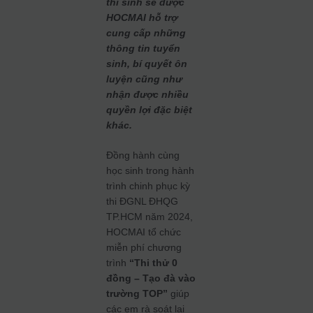
thí sinh sẽ được
HOCMAI hỗ trợ
cung cấp những
thông tin tuyển
sinh, bí quyết ôn
luyện cũng như
nhận được nhiều
quyền lợi đặc biệt
khác.
Đồng hành cùng
học sinh trong hành
trình chinh phục kỳ
thi ĐGNL ĐHQG
TP.HCM năm 2024,
HOCMAI tổ chức
miễn phí chương
trình
“Thi thử 0
đồng – Tạo đà vào
trường TOP”
giúp
các em rà soát lại