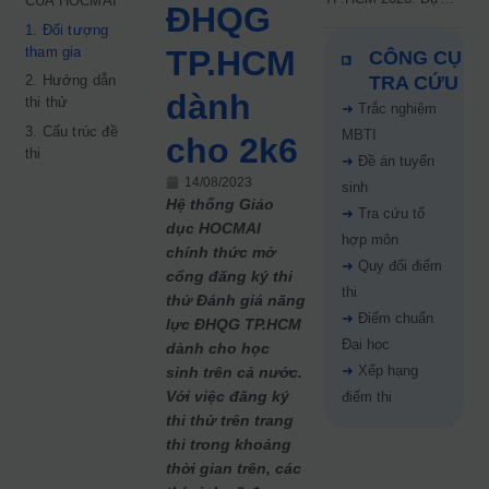
CỦA HOCMAI
ĐHQG
kiến công bố 9.8,
1. Đối tượng
nguyện vọng tăng vọt
tham gia
TP.HCM
CÔNG CỤ
67%
2. Hướng dẫn
TRA CỨU
dành
thi thử
➜
Trắc nghiệm
3. Cấu trúc đề
MBTI
cho 2k6
thi
➜
Đề án tuyển
14/08/2023
sinh
Hệ thống Giáo
➜
Tra cứu tổ
dục HOCMAI
hợp môn
chính thức mở
➜
Quy đổi điểm
cổng đăng ký thi
thi
thử Đánh giá năng
➜
Điểm chuẩn
lực ĐHQG TP.HCM
Đại học
dành cho học
➜
Xếp hạng
sinh trên cả nước.
Với việc đăng ký
điểm thi
thi thử trên trang
thi trong khoảng
thời gian trên, các