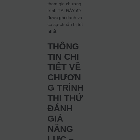
tham gia chương
trình TẠI ĐÂY để
được ghi danh và
có sự chuẩn bị tốt
nhất.
THÔNG
TIN CHI
TIẾT VỀ
CHƯƠN
G TRÌNH
THI THỬ
ĐÁNH
GIÁ
NĂNG
LỰC –