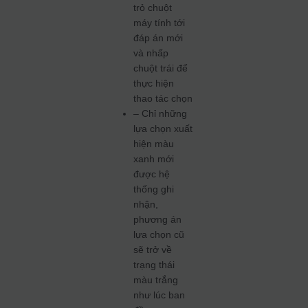
trỏ chuột
máy tính tới
đáp án mới
và nhấp
chuột trái để
thực hiện
thao tác chọn
– Chỉ những
lựa chọn xuất
hiện màu
xanh mới
được hệ
thống ghi
nhận,
phương án
lựa chọn cũ
sẽ trở về
trạng thái
màu trắng
như lúc ban