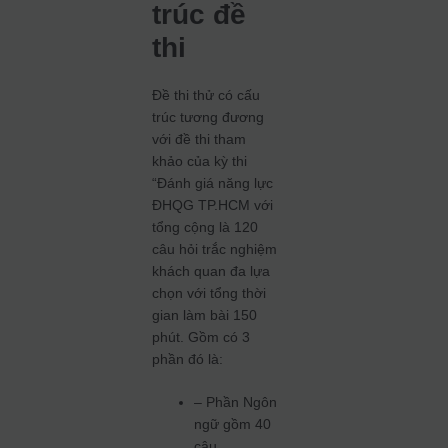
trúc đề
thi
Đề thi thử có cấu
trúc tương đương
với đề thi tham
khảo của kỳ thi
“Đánh giá năng lực
ĐHQG TP.HCM với
tổng cộng là 120
câu hỏi trắc nghiệm
khách quan đa lựa
chọn với tổng thời
gian làm bài 150
phút. Gồm có 3
phần đó là:
– Phần Ngôn
ngữ gồm 40
câu