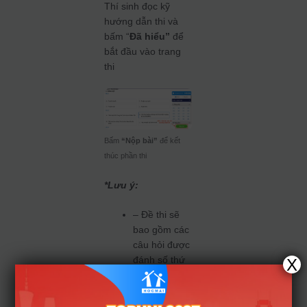
Thí sinh đọc kỹ
hướng dẫn thi và
bấm “
Đã hiểu”
để
bắt đầu vào trang
thi
Bấm
“Nộp bài”
để kết
thúc phần thi
*Lưu ý:
– Đề thi sẽ
bao gồm các
câu hỏi được
đánh số thứ
X
tự lần lượt từ
1 đến 120
– Thí sinh khi