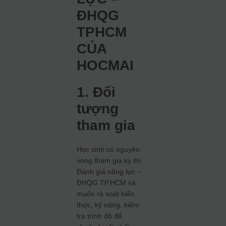
ĐHQG
TPHCM
CỦA
HOCMAI
1. Đối
tượng
tham gia
Học sinh có nguyện
vọng tham gia kỳ thi
Đánh giá năng lực –
ĐHQG TP.HCM và
muốn rà soát kiến
thức, kỹ năng, kiểm
tra trình độ để