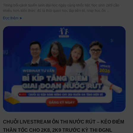
Trong bối cảnh tuyển sinh đại học ngày càng khốc liệt, học sinh 2K9 cần
nhiều hơn kiến thức: đó là thói quen học tập bền bỉ, nhịp học ổn
Đọc thêm ➤
CHUỖI LIVESTREAM ÔN THI NƯỚC RÚT – KÉO ĐIỂM
THẦN TỐC CHO 2K8, 2K9 TRƯỚC KỲ THI ĐGNL