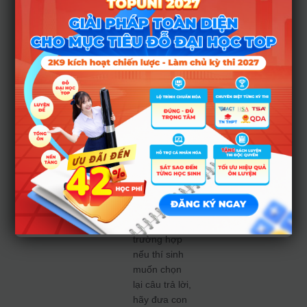
làm bài sẽ
lựa chọn đáp
án bằng cách
nhấp chuột
trái máy tính
vào phương
án, hệ thống
sẽ tự động
ghi nhận kết
quả và hiển
thị phương
án đã được
lựa chọn với
ô màu xanh
– Trong
trường hợp
nếu thí sinh
muốn chọn
lại câu trả lời,
hãy đưa con