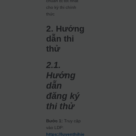
chuẩn bị tốt nhất
cho kỳ thi chính
thức
2. Hướng
dẫn thi
thử
2.1.
Hướng
dẫn
đăng ký
thi thử
Bước 1:
Truy cập
vào LDP:
https://luyenthihie