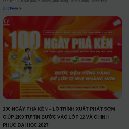
các sĩ tử 2K8 bứt phá và khẳng định năng lực của mình. Nhằm tiếp
Đọc thêm ➤
100 NGÀY PHÁ KÉN – LỘ TRÌNH XUẤT PHÁT SỚM
GIÚP 2K9 TỰ TIN BƯỚC VÀO LỚP 12 VÀ CHINH
PHỤC ĐẠI HỌC 2027