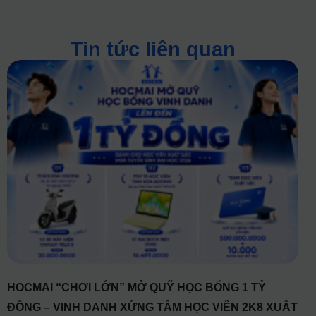
Tin tức liên quan
HOCMAI “CHƠI LỚN” MỞ QUỸ HỌC BỔNG 1 TỶ
ĐỒNG – VINH DANH XỨNG TẦM HỌC VIÊN 2K8 XUẤT