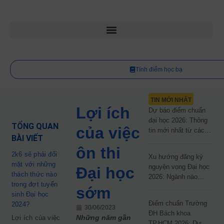
Tính điểm học bạ
TIN MỚI NHẤT
Lợi ích
Dự báo điểm chuẩn
đại học 2026: Thông
TỔNG QUAN
của việc
tin mới nhất từ các
BÀI VIẾT
trường đại học công
ôn thi
lập
2k6 sẽ phải đối
Xu hướng đăng ký
mặt với những
nguyện vọng Đại học
Đại học
thách thức nào
2026: Ngành nào
trong đợt tuyển
đang dẫn đầu cuộc
sớm
sinh Đại học
đua?
Điểm chuẩn Trường
2024?
30/06/2023
ĐH Bách khoa
Những năm gần
Lợi ích của việc
TP.HCM 2026: Dự