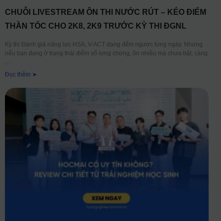
CHUỖI LIVESTREAM ÔN THI NƯỚC RÚT – KÉO ĐIỂM
THẦN TỐC CHO 2K8, 2K9 TRƯỚC KỲ THI ĐGNL
Kỳ thi Đánh giá năng lực HSA, V-ACT đang đếm ngược từng ngày. Nhưng
nếu bạn đang ở trạng thái điểm số lưng chừng, ôn nhiều mà chưa bật, càng
Đọc thêm ➤