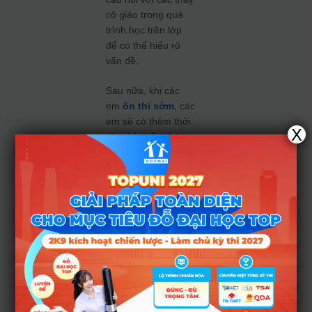
cô giáo trong quá
trình học trên lớp
để có thể hiểu rõ
vấn đề.
Sau nữa, khi các
em
ôn thi sớm
, các
em sẽ có thêm thời
X
gian hệ thống lại
toàn bộ kiến thức
nền tảng và luyện
đề. Điều này sẽ hỗ
trợ rất tốt cho 2k6
có thêm nhiều kinh
nghiệm làm bài,
tăng sự tự tin cũng
như có đủ thời gian
để kiểm tra và “lấp
đầy” chỗ trống
những vùng kiến