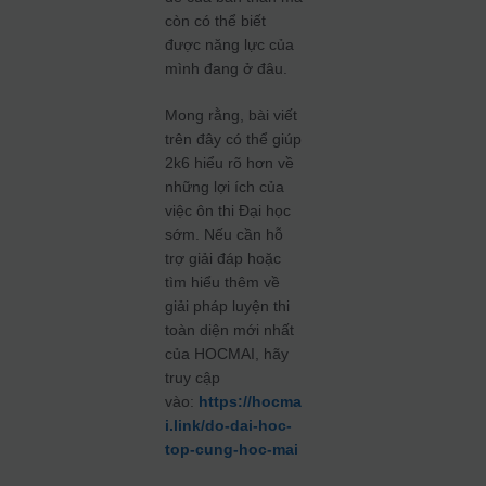
còn có thể biết
được năng lực của
mình đang ở đâu.
Mong rằng, bài viết
trên đây có thể giúp
2k6 hiểu rõ hơn về
những lợi ích của
việc ôn thi Đại học
sớm. Nếu cần hỗ
trợ giải đáp hoặc
tìm hiểu thêm về
giải pháp luyện thi
toàn diện mới nhất
của HOCMAI, hãy
truy cập
vào:
https://hocma
i.link/do-dai-hoc-
top-cung-hoc-mai