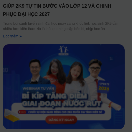
GIÚP 2K9 TỰ TIN BƯỚC VÀO LỚP 12 VÀ CHINH
PHỤC ĐẠI HỌC 2027
Trong bối cảnh tuyển sinh đại học ngày càng khốc liệt, học sinh 2K9 cần
nhiều hơn kiến thức: đó là thói quen học tập bền bỉ, nhịp học ổn
Đọc thêm ➤