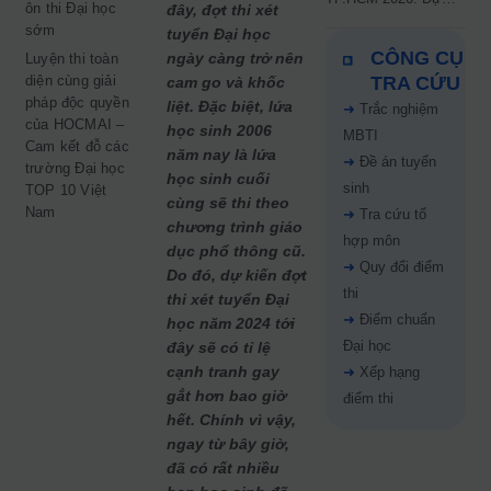
ôn thi Đại học
đây, đợt thi xét
kiến công bố 9.8,
sớm
tuyển Đại học
nguyện vọng tăng vọt
CÔNG CỤ
ngày càng trở nên
Luyện thi toàn
67%
diện cùng giải
TRA CỨU
cam go và khốc
pháp độc quyền
liệt. Đặc biệt, lứa
➜
Trắc nghiệm
của HOCMAI –
học sinh 2006
MBTI
Cam kết đỗ các
năm nay là lứa
➜
Đề án tuyển
trường Đại học
học sinh cuối
sinh
TOP 10 Việt
cùng sẽ thi theo
Nam
➜
Tra cứu tổ
chương trình giáo
hợp môn
dục phổ thông cũ.
➜
Quy đổi điểm
Do đó, dự kiến đợt
thi
thi xét tuyển Đại
➜
Điểm chuẩn
học năm 2024 tới
Đại học
đây sẽ có tỉ lệ
cạnh tranh gay
➜
Xếp hạng
gắt hơn bao giờ
điểm thi
hết. Chính vì vậy,
ngay từ bây giờ,
đã có rất nhiều