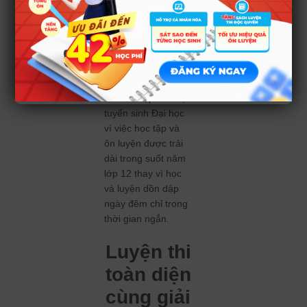
thức hổng.
Cuối cùng, 2k6
cũng sẽ giảm tải
được tối đa áp lực
và lo lắng trong quá
trình ôn tập cho đợt
tuyển sinh Đại học
vì việc học tập và
ôn luyện được trải
dài trong suốt năm
lớp 12 thay vì học
và luyện dồn dập
ngày đêm chỉ trong
thời gian ngắn.
Luyện thi
toàn diện
cùng giải