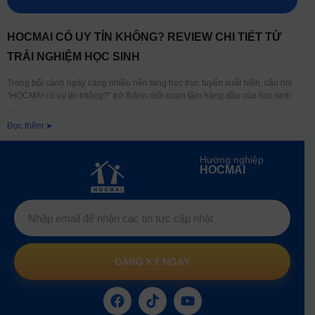
HOCMAI CÓ UY TÍN KHÔNG? REVIEW CHI TIẾT TỪ
TRẢI NGHIỆM HỌC SINH
Trong bối cảnh ngày càng nhiều nền tảng học trực tuyến xuất hiện, câu hỏi
“HOCMAI có uy tín không?” trở thành mối quan tâm hàng đầu của học sinh
Đọc thêm ➤
Hướng nghiệp
HOCMAI
ĐĂNG KÝ NGAY