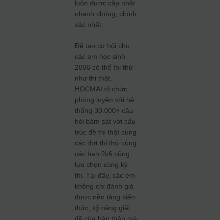
luôn được cập nhật
nhanh chóng, chính
xác nhất.
Để tạo cơ hội cho
các em học sinh
2006 có thể thi thử
như thi thật,
HOCMAI tổ chức
phòng luyện với hệ
thống 30.000+ câu
hỏi bám sát với cấu
trúc đề thi thật cùng
các đợt thi thử cùng
các bạn 2k6 cũng
lựa chọn cùng kỳ
thi. Tại đây, các em
không chỉ đánh giá
được nền tảng kiến
thức, kỹ năng giải
đề của bản thân mà