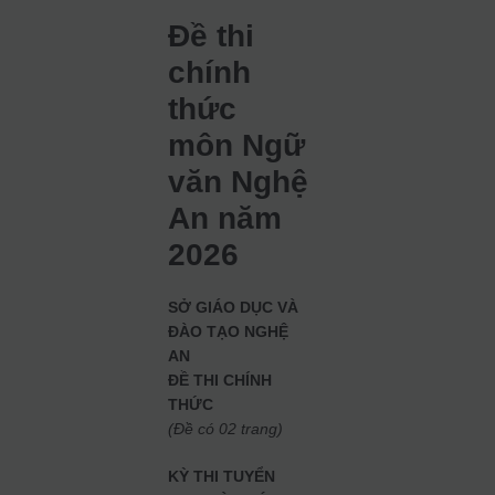
Đề thi
chính
thức
môn Ngữ
văn Nghệ
An năm
2026
SỞ GIÁO DỤC VÀ
ĐÀO TẠO NGHỆ
AN
ĐỀ THI CHÍNH
THỨC
(Đề có 02 trang)
KỲ THI TUYỂN