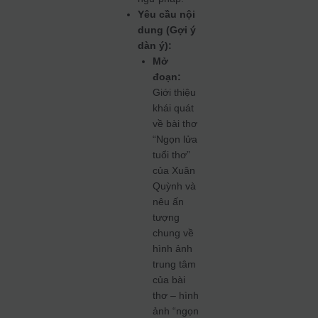
Yêu cầu nội
dung (Gợi ý
dàn ý):
Mở
đoạn:
Giới thiệu
khái quát
về bài thơ
“Ngọn lửa
tuổi thơ”
của Xuân
Quỳnh và
nêu ấn
tượng
chung về
hình ảnh
trung tâm
của bài
thơ – hình
ảnh “ngọn