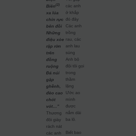
(2)
các anh
Biên
ở khắp
xa lúa
đó đây
chín rực
Các anh
bên đồi
trồng
Những
rau, các
điệu xòe
anh lau
rập rờn
súng
trên
Anh bộ
đồng
đội tôi gọi
ruộng
trong
Đá núi
thầm
gập
lặng
ghềnh,
Ước ao
đèo cao
mình
chót
được
vót…”
nắm dải
Thương
ba lô.
đôi giày
rách nát
Biết bao
các anh