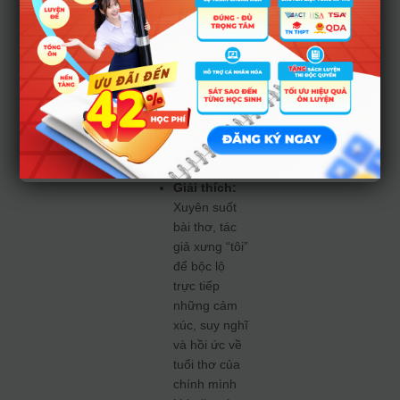
Đáp án:
Nhân vật trữ
tình trong
văn bản là:
“tôi” (hoặc
nhà thơ, đứa
trẻ gầy còm
nhút nhát
ngày xưa).
Giải thích:
Xuyên suốt
bài thơ, tác
giả xưng “tôi”
để bộc lộ
trực tiếp
những cảm
xúc, suy nghĩ
và hồi ức về
tuổi thơ của
chính mình