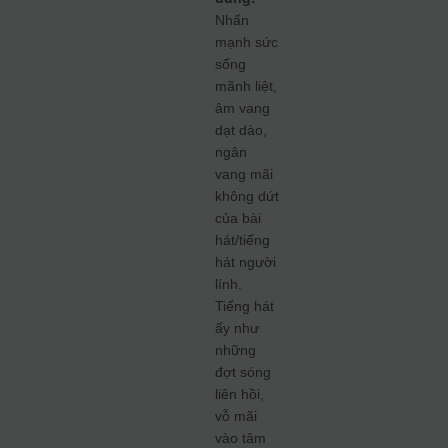
Nhấn
mạnh sức
sống
mãnh liệt,
âm vang
dạt dào,
ngân
vang mãi
không dứt
của bài
hát/tiếng
hát người
lính.
Tiếng hát
ấy như
những
đợt sóng
liên hồi,
vỗ mãi
vào tâm