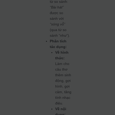
từ so sánh:
“Bài hát”
được so
sánh với
“sóng vỗ”
(qua từ so
sánh “như”).
Phân tích
tác dụng:
Về hình
thức:
Làm cho
câu thơ
thêm sinh
động, gợi
hình, gợi
cảm, tăng
tính nhạc
điệu.
Về nội
dung: