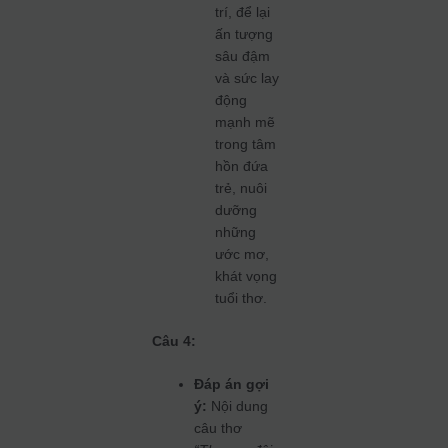
trí, để lại
ấn tượng
sâu đậm
và sức lay
động
mạnh mẽ
trong tâm
hồn đứa
trẻ, nuôi
dưỡng
những
ước mơ,
khát vọng
tuổi thơ.
Câu 4:
Đáp án gợi
ý:
Nội dung
câu thơ