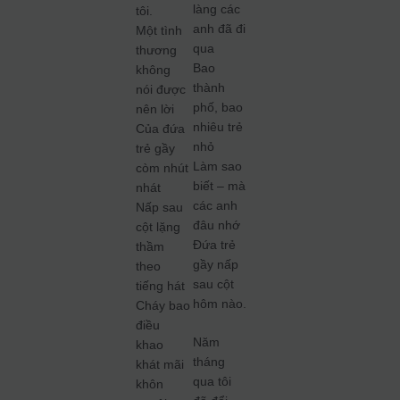
làng các
tôi.
anh đã đi
Một tình
qua
thương
Bao
không
thành
nói được
phố, bao
nên lời
nhiêu trẻ
Của đứa
nhỏ
trẻ gầy
Làm sao
còm nhút
biết – mà
nhát
các anh
Nấp sau
đâu nhớ
cột lặng
Đứa trẻ
thầm
gầy nấp
theo
sau cột
tiếng hát
hôm nào.
Cháy bao
điều
Năm
khao
tháng
khát mãi
qua tôi
khôn