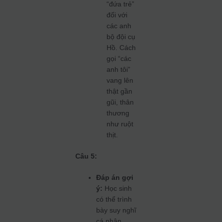
“đứa trẻ”
đối với
các anh
bộ đội cụ
Hồ. Cách
gọi “các
anh tôi”
vang lên
thật gần
gũi, thân
thương
như ruột
thịt.
Câu 5:
Đáp án gợi
ý:
Học sinh
có thể trình
bày suy nghĩ
cá nhân,