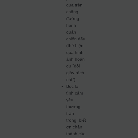
qua trên
chặng
đường
hành
quân
chiến đấu
(thể hiện
qua hình
ảnh hoán
dụ “đôi
giày rách
nát”).
Bộc lộ
tình cảm
yêu
thương,
trân
trọng, biết
ơn chân
thành của