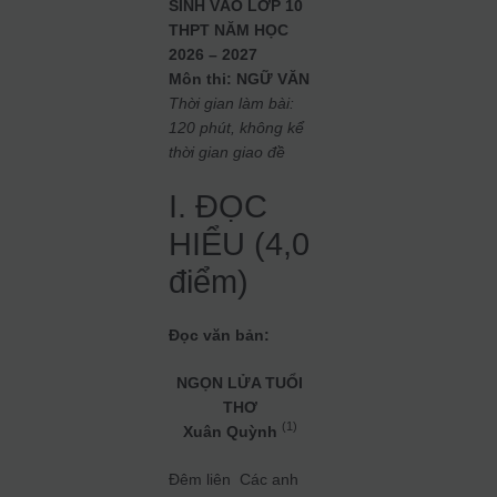
SINH VÀO LỚP 10
THPT NĂM HỌC
2026 – 2027
Môn thi: NGỮ VĂN
Thời gian làm bài:
120 phút, không kể
thời gian giao đề
I. ĐỌC
HIỂU (4,0
điểm)
Đọc văn bản:
NGỌN LỬA TUỔI
THƠ
(1)
Xuân Quỳnh
Đêm liên
Các anh