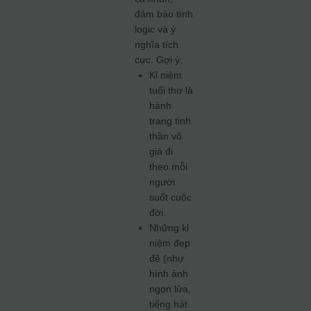
đảm bảo tính
logic và ý
nghĩa tích
cực. Gợi ý:
Kỉ niệm
tuổi thơ là
hành
trang tinh
thần vô
giá đi
theo mỗi
người
suốt cuộc
đời.
Những kỉ
niệm đẹp
đẽ (như
hình ảnh
ngọn lửa,
tiếng hát