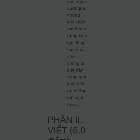
sức mạnh
vượt qua
những
khó khăn,
thử thách
trong hiện
tại; đồng
thời nhắc
nhở
chúng ta
biết trân
trọng quá
khứ, biết
ơn những
thế hệ đi
trước.
PHẦN II.
VIẾT (6,0