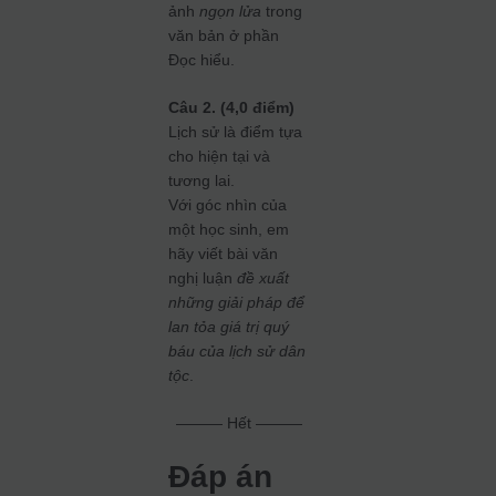
ảnh
ngọn lửa
trong
văn bản ở phần
Đọc hiểu.
Câu 2. (4,0 điểm)
Lịch sử là điểm tựa
cho hiện tại và
tương lai.
Với góc nhìn của
một học sinh, em
hãy viết bài văn
nghị luận
đề xuất
những giải pháp để
lan tỏa giá trị quý
báu của lịch sử dân
tộc
.
——— Hết ———
Đáp án