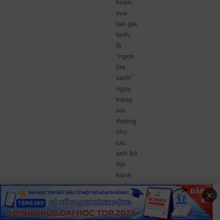
hoan,
xua
tan giá
lạnh;
là
“ngọn
lửa
xanh”
ngụy
trang
soi
đường
cho
các
anh bộ
đội
hành
quân
×
ra tiền
tuyến.
Nghĩa