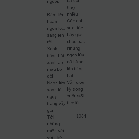
đã đổi
nguôi.
thay
nhiều
Đêm liên
Các anh
hoan
xưa, tóc
ngọn lửa
bây giờ
sáng lên
chắc bạc
rồi
Nhưng
Xanh
ngọn lửa
tiếng hát,
đã bừng
xanh áo
lên tiếng
màu bộ
hát
đội
Vẫn diệu
Ngọn lửa
kỳ trong
xanh là
suốt tuổi
ngụy
thơ tôi.
trang vẫy
gọi
1984
Tới
những
miền vời
vợi nhớ