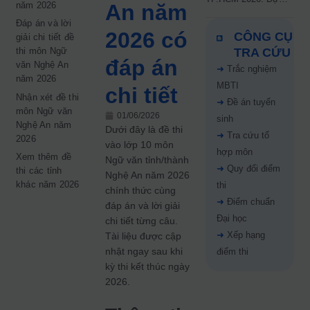
năm 2026
An năm
kiến công bố 9.8,
Đáp án và lời
nguyện vọng tăng vọt
2026 có
CÔNG CỤ
giải chi tiết đề
67%
thi môn Ngữ
TRA CỨU
đáp án
văn Nghệ An
➜
Trắc nghiệm
năm 2026
MBTI
chi tiết
Nhận xét đề thi
➜
Đề án tuyển
môn Ngữ văn
01/06/2026
sinh
Nghệ An năm
Dưới đây là đề thi
➜
Tra cứu tổ
2026
vào lớp 10 môn
hợp môn
Xem thêm đề
Ngữ văn tỉnh/thành
➜
Quy đổi điểm
thi các tỉnh
Nghệ An năm 2026
khác năm 2026
thi
chính thức cùng
➜
Điểm chuẩn
đáp án và lời giải
Đại học
chi tiết từng câu.
➜
Xếp hạng
Tài liệu được cập
nhật ngay sau khi
điểm thi
kỳ thi kết thúc ngày
2026.