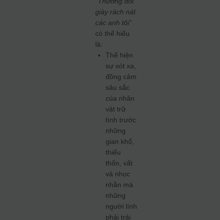
“Thương đôi
giày rách nát
các anh tôi”
có thể hiểu
là:
Thể hiện
sự xót xa,
đồng cảm
sâu sắc
của nhân
vật trữ
tình trước
những
gian khổ,
thiếu
thốn, vất
vả nhọc
nhằn mà
những
người lính
phải trải