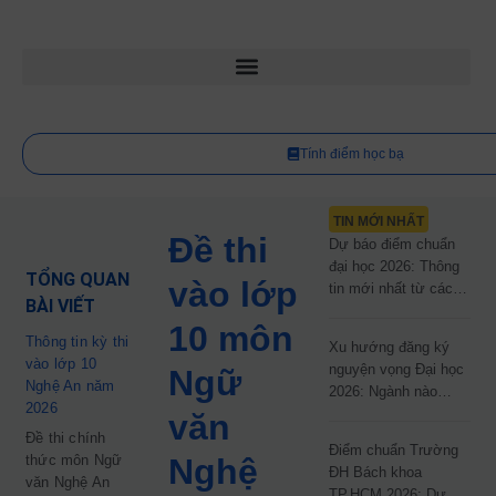
Tính điểm học bạ
TIN MỚI NHẤT
Đề thi
Dự báo điểm chuẩn
đại học 2026: Thông
TỔNG QUAN
vào lớp
tin mới nhất từ các
BÀI VIẾT
trường đại học công
10 môn
lập
Thông tin kỳ thi
Xu hướng đăng ký
vào lớp 10
nguyện vọng Đại học
Ngữ
Nghệ An năm
2026: Ngành nào
2026
đang dẫn đầu cuộc
văn
đua?
Đề thi chính
Điểm chuẩn Trường
thức môn Ngữ
Nghệ
ĐH Bách khoa
văn Nghệ An
TP.HCM 2026: Dự