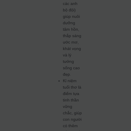
các anh
bộ đội)
giúp nuôi
dưỡng
tâm hồn,
thắp sáng
ước mơ,
khát vọng
và lý
tưởng
sống cao
đẹp.
Kỉ niệm
tuổi thơ là
điểm tựa
tinh thần
vững
chắc, giúp
con người
có thêm