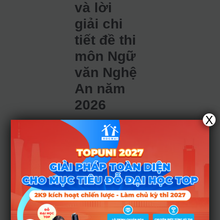
và lời
giải chi
tiết đề thi
môn Ngữ
văn Nghệ
An năm
2026
X
PHẦN I.
ĐỌC
HIỂU (4,0
điểm)
Câu 1: