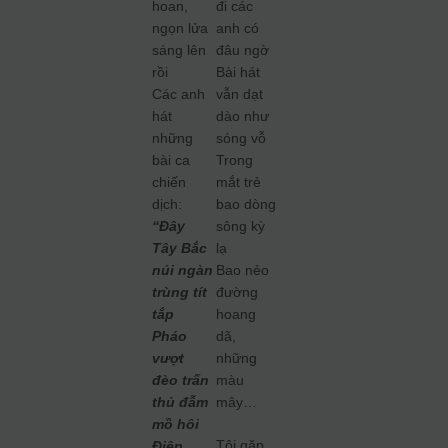
hoan,
đi các
ngọn lửa
anh có
sáng lên
đâu ngờ
rồi
Bài hát
Các anh
vẫn dạt
hát
dào như
những
sóng vỗ
bài ca
Trong
chiến
mắt trẻ
dịch:
bao dòng
“Đây
sông kỳ
Tây Bắc
lạ
núi ngàn
Bao nẻo
trùng tít
đường
tắp
hoang
Pháo
dã,
vượt
những
đèo trấn
màu
thủ đẫm
mây…
mồ hôi
Tôi gặp
Điện