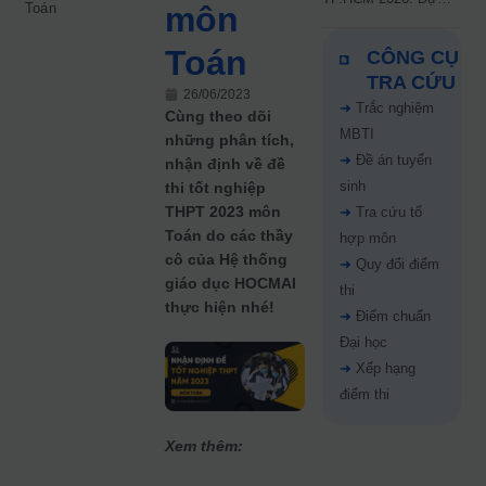
Toán
môn
kiến công bố 9.8,
nguyện vọng tăng vọt
Toán
CÔNG CỤ
67%
TRA CỨU
26/06/2023
➜
Trắc nghiệm
Cùng theo dõi
MBTI
những phân tích,
➜
Đề án tuyển
nhận định về đề
sinh
thi tốt nghiệp
THPT 2023 môn
➜
Tra cứu tổ
Toán do các thầy
hợp môn
cô của Hệ thống
➜
Quy đổi điểm
giáo dục HOCMAI
thi
thực hiện nhé!
➜
Điểm chuẩn
Đại học
➜
Xếp hạng
điểm thi
Xem thêm: