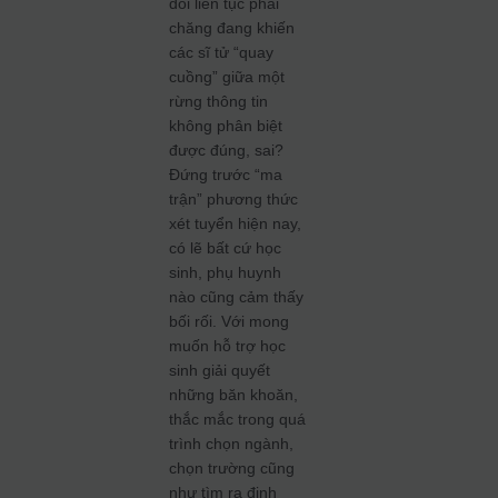
đổi liên tục phải
chăng đang khiến
các sĩ tử “quay
cuồng” giữa một
rừng thông tin
không phân biệt
được đúng, sai?
Đứng trước “ma
trận” phương thức
xét tuyển hiện nay,
có lẽ bất cứ học
sinh, phụ huynh
nào cũng cảm thấy
bối rối. Với mong
muốn hỗ trợ học
sinh giải quyết
những băn khoăn,
thắc mắc trong quá
trình chọn ngành,
chọn trường cũng
như tìm ra định