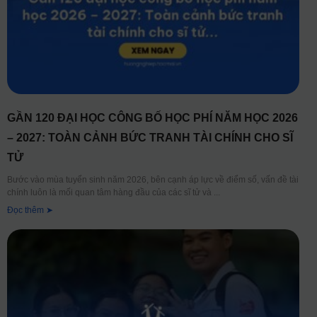
GẦN 120 ĐẠI HỌC CÔNG BỐ HỌC PHÍ NĂM HỌC 2026
– 2027: TOÀN CẢNH BỨC TRANH TÀI CHÍNH CHO SĨ
TỬ
Bước vào mùa tuyển sinh năm 2026, bên cạnh áp lực về điểm số, vấn đề tài
chính luôn là mối quan tâm hàng đầu của các sĩ tử và
Đọc thêm ➤