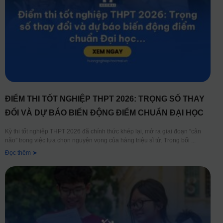
ĐIỂM THI TỐT NGHIỆP THPT 2026: TRỌNG SỐ THAY
ĐỔI VÀ DỰ BÁO BIẾN ĐỘNG ĐIỂM CHUẨN ĐẠI HỌC
Kỳ thi tốt nghiệp THPT 2026 đã chính thức khép lại, mở ra giai đoạn “cân
não” trong việc lựa chọn nguyện vọng của hàng triệu sĩ tử. Trong bối
Đọc thêm ➤