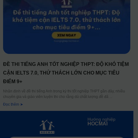
ĐỀ THI TIẾNG ANH TỐT NGHIỆP THPT: ĐỘ KHÓ TIỆM
CẬN IELTS 7.0, THỬ THÁCH LỚN CHO MỤC TIÊU
ĐIỂM 9+
Nhận định về đề thi tiếng Anh trong kỳ thi tốt nghiệp THPT gần đây, nhiều
chuyên gia và giáo viên luyện thi cho rằng dù chất lượng đề đã
Đọc thêm ➤
Hướng nghiệp
HOCMAI