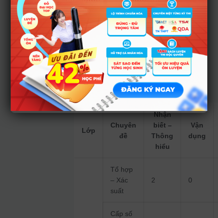
khó nhỉnh hơn. Điều
này là hoàn toàn
hợp lí khi đặt trong
bối cảnh học tập
của lứa học sinh
2k5. Ma trận Đề thi
chính thức kì thi
TNTHPT môn Toán
năm 2023 như sau:
Nhận
Chuyên
biết –
Vận
Lớp
đề
Thông
dụng
hiểu
Tổ hợp
– Xác
2
0
suất
Cấp số