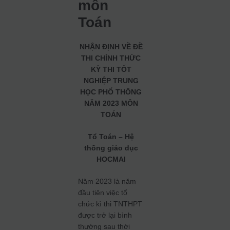
môn
Toán
NHẬN ĐỊNH VỀ ĐỀ
THI CHÍNH THỨC
KỲ THI TỐT
NGHIỆP TRUNG
HỌC PHỔ THÔNG
NĂM 2023
MÔN
TOÁN
Tổ Toán – Hệ
thống giáo dục
HOCMAI
Năm 2023 là năm
đầu tiên việc tổ
chức kì thi TNTHPT
được trở lại bình
thường sau thời