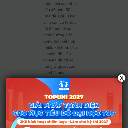
phân loại cao như
câu 43, câu 50, …
(mã đề 124). Học
sinh cần có tư duy
tốt để có thể xác
định hướng giải
đồng thời kết hợp
nhiều kết thức của
chuyên đề, liên
chuyên đề để có
thể giải quyết các
câu hỏi này.
X
Đề thi chính thức kì
thi Tốt nghiệp THPT
2023 có cấu trúc
tương đương với đề
thi tham khảo 2023
và so với năm
2022, đề thi có độ