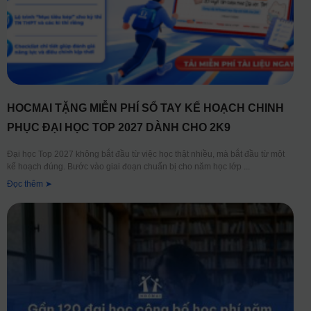
HOCMAI TẶNG MIỄN PHÍ SỔ TAY KẾ HOẠCH CHINH
PHỤC ĐẠI HỌC TOP 2027 DÀNH CHO 2K9
Đại học Top 2027 không bắt đầu từ việc học thật nhiều, mà bắt đầu từ một
kế hoạch đúng. Bước vào giai đoạn chuẩn bị cho năm học lớp
Đọc thêm ➤