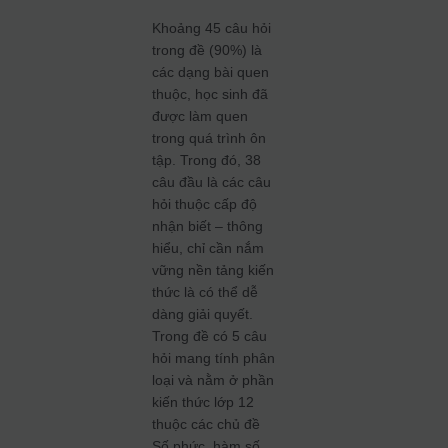
Khoảng 45 câu hỏi
trong đề (90%) là
các dạng bài quen
thuộc, học sinh đã
được làm quen
trong quá trình ôn
tập. Trong đó, 38
câu đầu là các câu
hỏi thuộc cấp độ
nhận biết – thông
hiểu, chỉ cần nắm
vững nền tảng kiến
thức là có thể dễ
dàng giải quyết.
Trong đề có 5 câu
hỏi mang tính phân
loại và nằm ở phần
kiến thức lớp 12
thuộc các chủ đề
Số phức, hàm số,