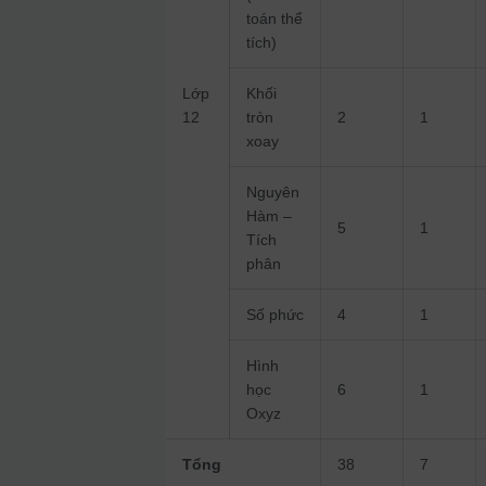
toán thể
tích)
Lớp
Khối
12
tròn
2
1
xoay
Nguyên
Hàm –
5
1
Tích
phân
Số phức
4
1
Hình
học
6
1
Oxyz
Tổng
38
7