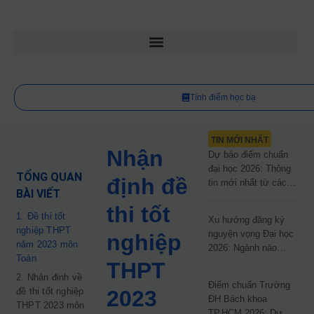
Tính điểm học bạ
TIN MỚI NHẤT
Nhận
Dự báo điểm chuẩn
đại học 2026: Thông
TỔNG QUAN
định đề
tin mới nhất từ các
BÀI VIẾT
trường đại học công
thi tốt
lập
1. Đề thi tốt
Xu hướng đăng ký
nghiệp THPT
nguyện vọng Đại học
nghiệp
năm 2023 môn
2026: Ngành nào
Toán
đang dẫn đầu cuộc
THPT
đua?
2. Nhận định về
Điểm chuẩn Trường
đề thi tốt nghiệp
2023
ĐH Bách khoa
THPT 2023 môn
TP.HCM 2026: Dự