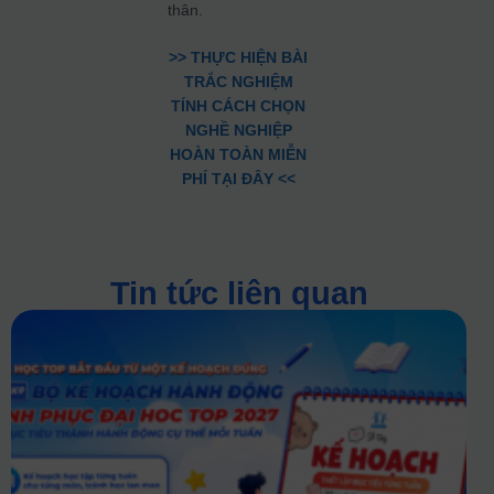
thân.
>> THỰC HIỆN BÀI
TRẮC NGHIỆM
TÍNH CÁCH CHỌN
NGHỀ NGHIỆP
HOÀN TOÀN MIỄN
PHÍ TẠI ĐÂY <<
Tin tức liên quan