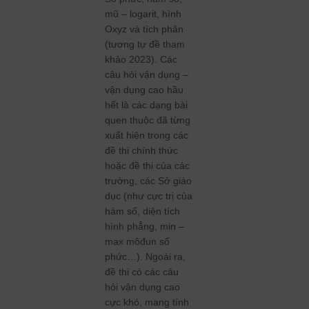
mũ – logarit, hình
Oxyz và tích phân
(tương tự đề tham
khảo 2023). Các
câu hỏi vận dụng –
vận dụng cao hầu
hết là các dạng bài
quen thuộc đã từng
xuất hiện trong các
đề thi chính thức
hoặc đề thi của các
trường, các Sở giáo
dục (như cực trị của
hàm số, diện tích
hình phẳng, min –
max môđun số
phức…). Ngoài ra,
đề thi có các câu
hỏi vận dụng cao
cực khó, mang tính