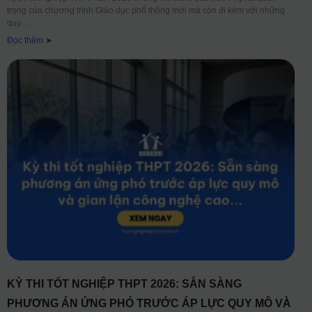
trọng của chương trình Giáo dục phổ thông mới mà còn đi kèm với những
quy
Đọc thêm ➤
KỲ THI TỐT NGHIỆP THPT 2026: SẴN SÀNG
PHƯƠNG ÁN ỨNG PHÓ TRƯỚC ÁP LỰC QUY MÔ VÀ