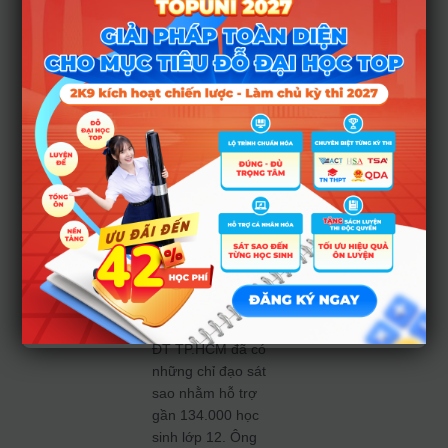
Tiếng Anh.
Tổ chức
ôn tập:
Tránh
dàn trải,
tập trung
vào hiệu
quả
Để chuẩn bị cho kỳ
thi sắp tới, Sở GD-
ĐT TP.HCM đã có
những chỉ đạo sát
sao nhằm hỗ trợ
gần 134.000 học
sinh lớp 12. Ông