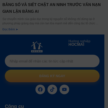
BẰNG SỐ VÀ SIẾT CHẶT AN NINH TRƯỚC VẤN NẠN
GIAN LẬN BẰNG AI
Sự chuyển mình của giáo dục trong kỷ nguyên số không chỉ dừng lại ở
phương pháp giảng dạy mà còn lan tỏa mạnh mẽ đến công tác tổ chức
Đọc thêm ➤
Hướng nghiệp
HOCMAI
ĐĂNG KÝ NGAY
Công cụ