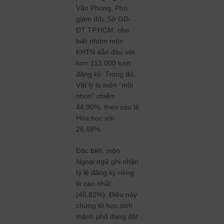
Văn Phong, Phó
giám đốc Sở GD-
ĐT TP.HCM, cho
biết nhóm môn
KHTN dẫn đầu với
hơn 113.000 lượt
đăng ký. Trong đó,
Vật lý là môn “mũi
nhọn” chiếm
44,90%, theo sau là
Hóa học với
26,68%.
Đặc biệt, môn
Ngoại ngữ ghi nhận
tỷ lệ đăng ký riêng
lẻ cao nhất
(45,82%). Điều này
chứng tỏ học sinh
thành phố đang đặt