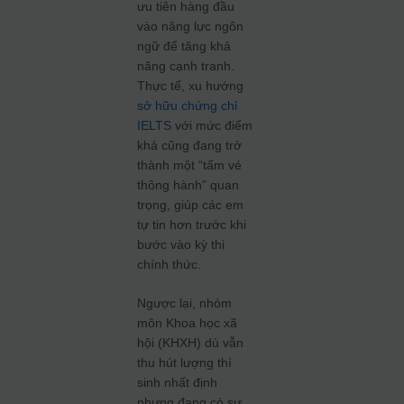
ưu tiên hàng đầu
vào năng lực ngôn
ngữ để tăng khả
năng cạnh tranh.
Thực tế, xu hướng
sở hữu chứng chỉ
IELTS
với mức điểm
khá cũng đang trở
thành một “tấm vé
thông hành” quan
trọng, giúp các em
tự tin hơn trước khi
bước vào kỳ thi
chính thức.
Ngược lại, nhóm
môn Khoa học xã
hội (KHXH) dù vẫn
thu hút lượng thí
sinh nhất định
nhưng đang có sự