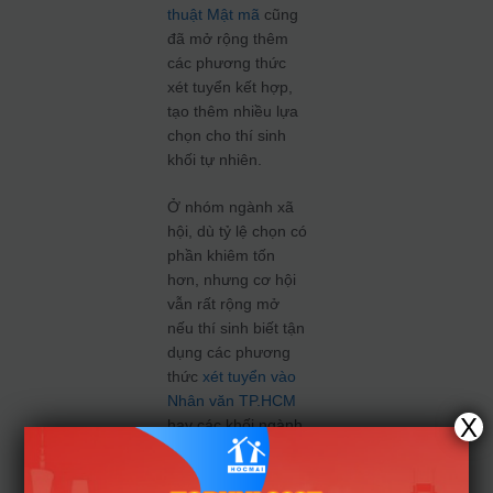
thuật Mật mã
cũng
đã mở rộng thêm
các phương thức
xét tuyển kết hợp,
tạo thêm nhiều lựa
chọn cho thí sinh
khối tự nhiên.
Ở nhóm ngành xã
hội, dù tỷ lệ chọn có
phần khiêm tốn
hơn, nhưng cơ hội
vẫn rất rộng mở
nếu thí sinh biết tận
dụng các phương
thức
xét tuyển vào
Nhân văn TP.HCM
X
hay các khối ngành
Luật, Kinh tế thông
qua tổ hợp có môn