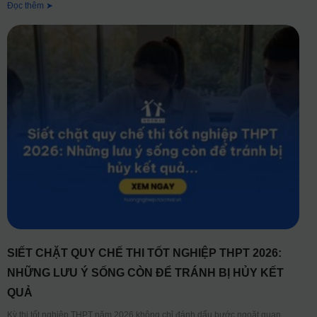
Đọc thêm ➤
SIẾT CHẶT QUY CHẾ THI TỐT NGHIỆP THPT 2026:
NHỮNG LƯU Ý SỐNG CÒN ĐỂ TRÁNH BỊ HỦY KẾT
QUẢ
Kỳ thi tốt nghiệp THPT năm 2026 không chỉ đánh dấu bước ngoặt quan