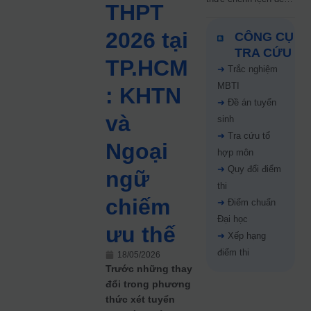
THPT
5 điểm năm 2026: Thí
sinh cần lưu ý gì?
2026 tại
CÔNG CỤ
TRA CỨU
TP.HCM
➜
Trắc nghiệm
MBTI
: KHTN
➜
Đề án tuyển
và
sinh
➜
Tra cứu tổ
Ngoại
hợp môn
➜
Quy đổi điểm
ngữ
thi
chiếm
➜
Điểm chuẩn
Đại học
ưu thế
➜
Xếp hạng
điểm thi
18/05/2026
Trước những thay
đổi trong phương
thức xét tuyển