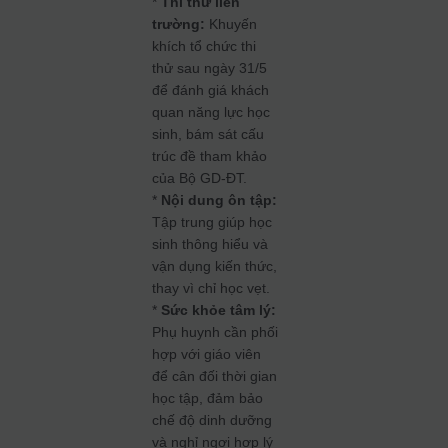
*
Thi thử liên
trường:
Khuyến
khích tổ chức thi
thử sau ngày 31/5
để đánh giá khách
quan năng lực học
sinh, bám sát cấu
trúc đề tham khảo
của Bộ GD-ĐT.
*
Nội dung ôn tập:
Tập trung giúp học
sinh thông hiểu và
vận dụng kiến thức,
thay vì chỉ học vẹt.
*
Sức khỏe tâm lý:
Phụ huynh cần phối
hợp với giáo viên
để cân đối thời gian
học tập, đảm bảo
chế độ dinh dưỡng
và nghỉ ngơi hợp lý