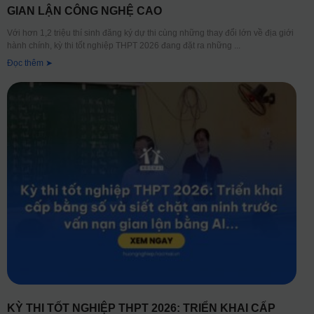
GIAN LẬN CÔNG NGHỆ CAO
Với hơn 1,2 triệu thí sinh đăng ký dự thi cùng những thay đổi lớn về địa giới
hành chính, kỳ thi tốt nghiệp THPT 2026 đang đặt ra những
Đọc thêm ➤
KỲ THI TỐT NGHIỆP THPT 2026: TRIỂN KHAI CẤP