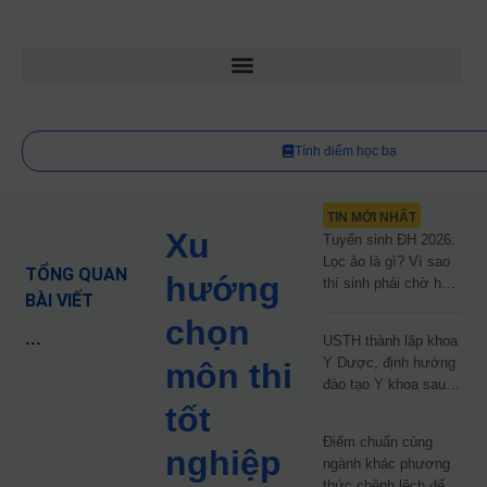
Tính điểm học bạ
TIN MỚI NHẤT
Xu
Tuyển sinh ĐH 2026:
Lọc ảo là gì? Vì sao
TỔNG QUAN
hướng
thí sinh phải chờ hơn
BÀI VIẾT
2 tháng mới biết kết
chọn
quả?
...
USTH thành lập khoa
Y Dược, định hướng
môn thi
đào tạo Y khoa sau
năm 2030
tốt
Điểm chuẩn cùng
nghiệp
ngành khác phương
thức chênh lệch đến