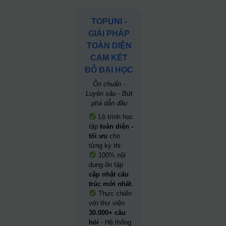
TOPUNI -
GIẢI PHÁP
TOÀN DIỆN
CAM KẾT
ĐỖ ĐẠI HỌC
Ôn chuẩn -
Luyện sâu - Bứt
phá dẫn đầu
Lộ trình học
tập
toàn diện -
tối ưu
cho
từng kỳ thi.
100% nội
dung ôn tập
cập nhật cấu
trúc mới nhất
.
Thực chiến
với thư viện
30.000+ câu
hỏi
- Hệ thống