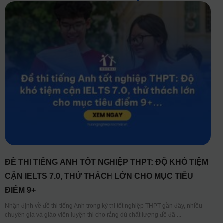
ĐỀ THI TIẾNG ANH TỐT NGHIỆP THPT: ĐỘ KHÓ TIỆM
CẬN IELTS 7.0, THỬ THÁCH LỚN CHO MỤC TIÊU
ĐIỂM 9+
Nhận định về đề thi tiếng Anh trong kỳ thi tốt nghiệp THPT gần đây, nhiều
chuyên gia và giáo viên luyện thi cho rằng dù chất lượng đề đã