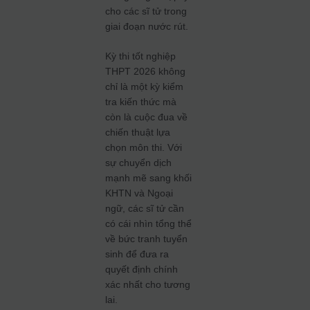
cho các sĩ tử trong
giai đoạn nước rút.
Kỳ thi tốt nghiệp
THPT 2026 không
chỉ là một kỳ kiểm
tra kiến thức mà
còn là cuộc đua về
chiến thuật lựa
chọn môn thi. Với
sự chuyển dịch
mạnh mẽ sang khối
KHTN và Ngoại
ngữ, các sĩ tử cần
có cái nhìn tổng thể
về bức tranh tuyển
sinh để đưa ra
quyết định chính
xác nhất cho tương
lai.