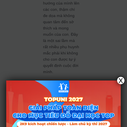
hướng của mình lên
các con, thậm chí
đe dọa mà không
quan tâm đến sở
thích và mong
muốn của con. Đây
là một sai lầm mà
rất nhiều phụ huynh
mắc phải khi không
cho con được tự ý
quyết định cuộc đời
mình.
X
Kỳ vọng
quá
nhiều so
với năng
lực của