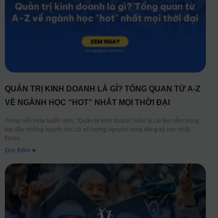
QUẢN TRỊ KINH DOANH LÀ GÌ? TỔNG QUAN TỪ A-Z
VỀ NGÀNH HỌC “HOT” NHẤT MỌI THỜI ĐẠI
Trong mỗi mùa tuyển sinh, “Quản trị kinh doanh” luôn là cái tên nằm trong
top đầu những ngành học có số lượng nguyện vọng đăng ký cao nhất.
Được
Đọc thêm ➤