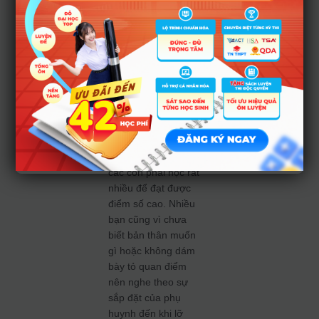
con
Nhiều phụ huynh
quá kỳ vọng vào
năng lực của con
mà muốn con theo
đuổi những ngành
học HOT, những
ngành học khó như
bác sĩ, kỹ sư,…nên
các con phải học rất
nhiều để đạt được
điểm số cao. Nhiều
bạn cũng vì chưa
biết bản thân muốn
gì hoặc không dám
bày tỏ quan điểm
nên nghe theo sự
sắp đặt của phụ
huynh đến khi lỡ