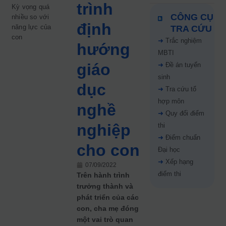
trình
Kỳ vọng quá
CÔNG CỤ
nhiều so với
định
năng lực của
TRA CỨU
con
➜
Trắc nghiệm
hướng
MBTI
giáo
➜
Đề án tuyển
sinh
dục
➜
Tra cứu tổ
hợp môn
nghề
➜
Quy đổi điểm
nghiệp
thi
➜
Điểm chuẩn
cho con
Đại học
➜
Xếp hạng
07/09/2022
điểm thi
Trên hành trình
trưởng thành và
phát triển của các
con, cha mẹ đóng
một vai trò quan