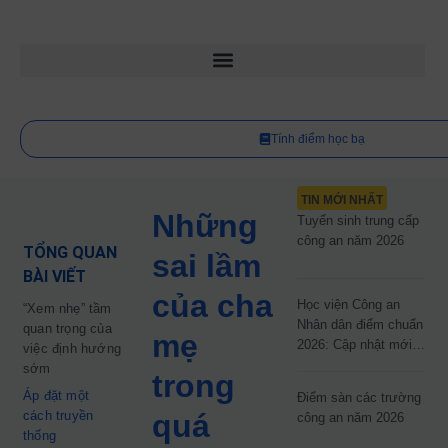
Tính điểm học bạ
TIN MỚI NHẤT
Những
Tuyển sinh trung cấp
công an năm 2026
TỔNG QUAN
sai lầm
BÀI VIẾT
của cha
Học viện Công an
“Xem nhẹ” tầm
Nhân dân điểm chuẩn
quan trọng của
mẹ
2026: Cập nhật mới
việc định hướng
nhất
sớm
trong
Áp đặt một
Điểm sàn các trường
cách truyền
quá
công an năm 2026
thống