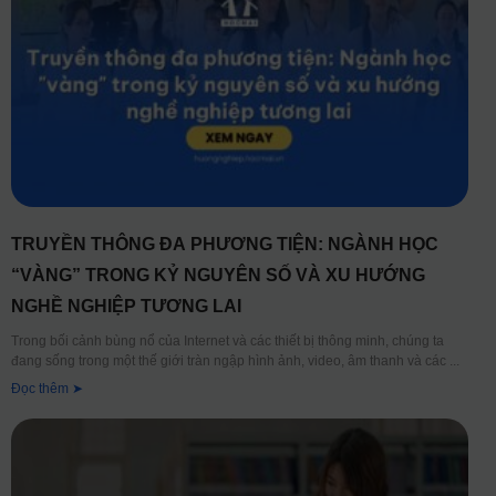
TRUYỀN THÔNG ĐA PHƯƠNG TIỆN: NGÀNH HỌC
“VÀNG” TRONG KỶ NGUYÊN SỐ VÀ XU HƯỚNG
NGHỀ NGHIỆP TƯƠNG LAI
Trong bối cảnh bùng nổ của Internet và các thiết bị thông minh, chúng ta
đang sống trong một thế giới tràn ngập hình ảnh, video, âm thanh và các
Đọc thêm ➤