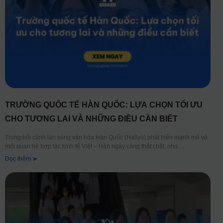
TRƯỜNG QUỐC TẾ HÀN QUỐC: LỰA CHỌN TỐI ƯU
CHO TƯƠNG LAI VÀ NHỮNG ĐIỀU CẦN BIẾT
Trong bối cảnh làn sóng văn hóa Hàn Quốc (Hallyu) phát triển mạnh mẽ và
mối quan hệ hợp tác kinh tế Việt – Hàn ngày càng thắt chặt, nhu
Đọc thêm ➤