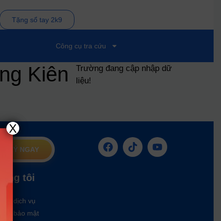
Tặng sổ tay 2k9
Công cụ tra cứu
ồng Kiên
Trường đang cập nhập dữ
liệu!
X
G KÝ NGAY
húng tôi
oản dịch vụ
ách bảo mật