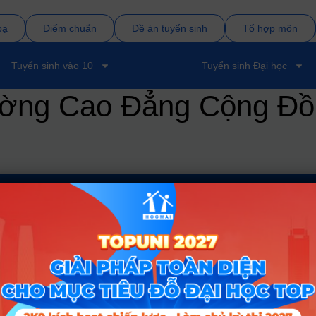
bạ
Điểm chuẩn
Đề án tuyển sinh
Tổ hợp môn
Tuyển sinh vào 10
Tuyển sinh Đại học
trường Cao Đẳng Cộng Đ
ĐĂN
Tin tức
Về c
Tin giáo dục nổi bật
Liên hệ
Tin tuyển sinh vào 10
Điều kh
Tin tuyển sinh Đại học
Chính s