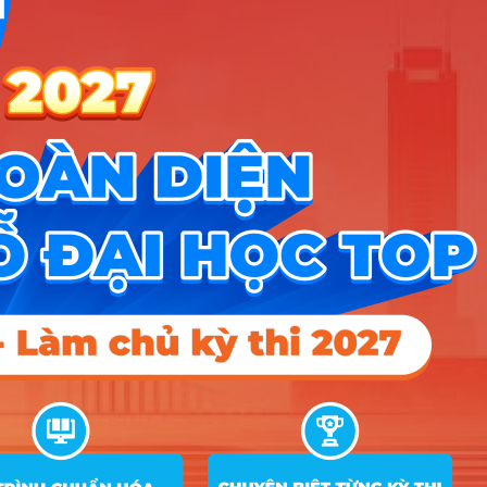
Lớp 12
Toán học
Môn 2
Môn 3
Nhập điểm thi THPT
Toán học
Môn 2
Môn 3
Công thức: (Môn2 + Môn3 + Toán x2) / 4 × 10