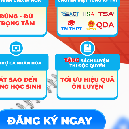
Chọn khu vực sinh sống
KV1
KV2
KV3
KV2-NT
Chọn đối tượng ưu tiên
Nhóm 1
Nhóm 2
Không
Nhập điểm cộng thành tích (tối đa 10 điểm
thang 100)
Điểm cộng
Tính toán
TIN MỚI NHẤT