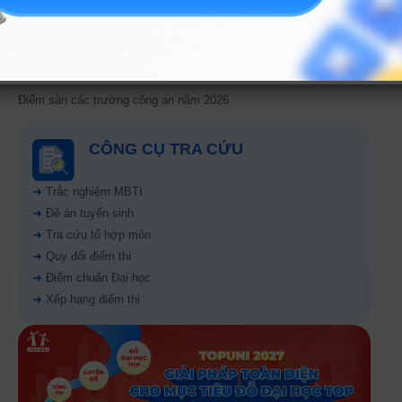
Tuyển sinh trung cấp công an năm 2026
Học viện Công an Nhân dân điểm chuẩn 2026: Cập nhật mới nhất
Điểm sàn các trường công an năm 2026
CÔNG CỤ TRA CỨU
➜
Trắc nghiệm MBTI
➜
Đề án tuyển sinh
➜
Tra cứu tổ hợp môn
➜
Quy đổi điểm thi
➜
Điểm chuẩn Đại học
➜
Xếp hạng điểm thi