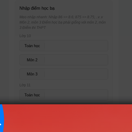
Nhập điểm học bạ
Mẹo nhập nhanh: Nhập 86 => 8.6; 875 => 8.75; ..v..v
Môn 2, môn 3 Điểm học bạ phải giống với môn 2, môn
3 Điểm thi THPT
Lớp 10
Toán học
Môn 2
Môn 3
Lớp 11
Toán học
Môn 2
Môn 3