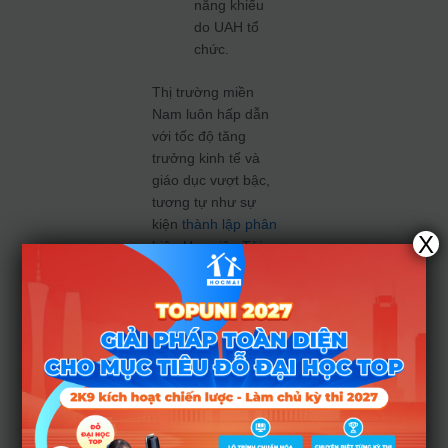
năng khiếu
do UAH tổ
chức.
Thị trường miền
Nam luôn hấp dẫn
với tốc độ tăng
trưởng kinh tế và
giáo dục vượt bậc,
tương tự như sự
kiện
thành lập phân
X
hiệu Học viện Tài
chính tại TP.HCM
gần đây, mở rộng
thêm cánh cửa học
tập cho học sinh
phía Nam. Do đó, tỉ
lệ chọi và điểm
chuẩn của UAH
thường rất cao và
có tính cạnh tranh