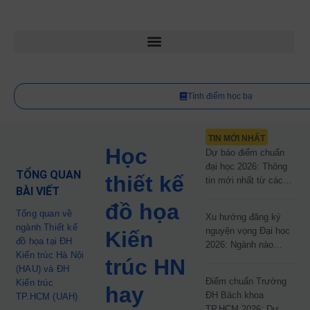
Tính điểm học bạ
TIN MỚI NHẤT
Học
Dự báo điểm chuẩn
đại học 2026: Thông
TỔNG QUAN
thiết kế
tin mới nhất từ các
BÀI VIẾT
trường đại học công
đồ họa
lập
Tổng quan về
Xu hướng đăng ký
ngành Thiết kế
nguyện vọng Đại học
Kiến
đồ họa tại ĐH
2026: Ngành nào
Kiến trúc Hà Nội
đang dẫn đầu cuộc
trúc HN
(HAU) và ĐH
đua?
Điểm chuẩn Trường
Kiến trúc
hay
ĐH Bách khoa
TP.HCM (UAH)
TP.HCM 2026: Dự