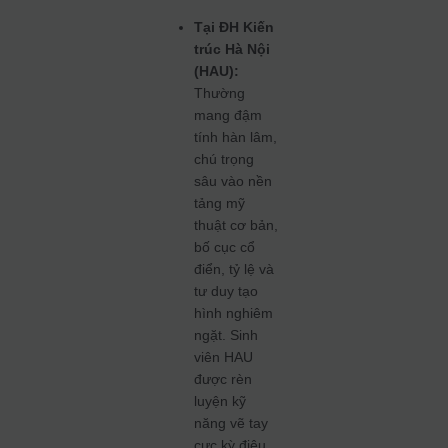
Tại ĐH Kiến
trúc Hà Nội
(HAU):
Thường
mang đậm
tính hàn lâm,
chú trọng
sâu vào nền
tảng mỹ
thuật cơ bản,
bố cục cổ
điển, tỷ lệ và
tư duy tạo
hình nghiêm
ngặt. Sinh
viên HAU
được rèn
luyện kỹ
năng vẽ tay
cực kỳ điêu