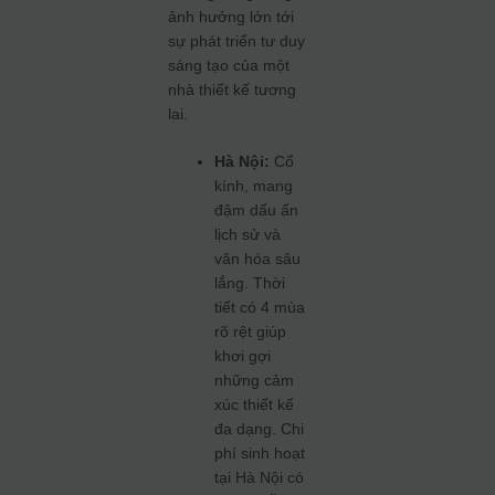
ảnh hưởng lớn tới
sự phát triển tư duy
sáng tạo của một
nhà thiết kế tương
lai.
Hà Nội:
Cổ
kính, mang
đậm dấu ấn
lịch sử và
văn hóa sâu
lắng. Thời
tiết có 4 mùa
rõ rệt giúp
khơi gợi
những cảm
xúc thiết kế
đa dạng. Chi
phí sinh hoạt
tại Hà Nội có