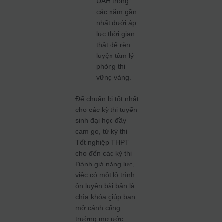
UAH trong
các năm gần
nhất dưới áp
lực thời gian
thật để rèn
luyện tâm lý
phòng thi
vững vàng.
Để chuẩn bị tốt nhất
cho các kỳ thi tuyển
sinh đại học đầy
cam go, từ kỳ thi
Tốt nghiệp THPT
cho đến các kỳ thi
Đánh giá năng lực,
việc có một lộ trình
ôn luyện bài bản là
chìa khóa giúp bạn
mở cánh cổng
trường mơ ước.