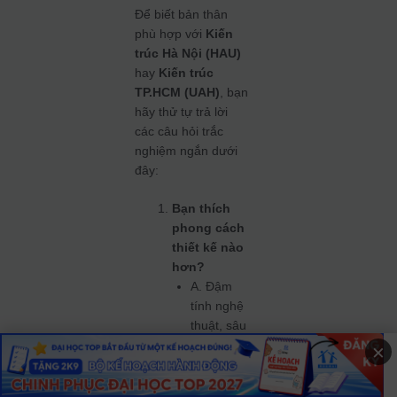
Để biết bản thân
phù hợp với
Kiến
trúc Hà Nội (HAU)
hay
Kiến trúc
TP.HCM (UAH)
, bạn
hãy thử tự trả lời
các câu hỏi trắc
nghiệm ngắn dưới
đây:
Bạn thích
phong cách
thiết kế nào
hơn?
A. Đậm
tính nghệ
thuật, sâu
sắc, có
×
nền tảng
học thuật