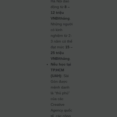
Hà Nội dao
động từ
8 –
12 triệu
VNĐ/tháng
.
Những người
có kinh
nghiệm từ 2-
3 năm có thể
đạt mức
15 –
25 triệu
VNĐ/tháng
.
Nếu học tại
TP.HCM
(UAH):
Sài
Gòn được
mệnh danh
là “thủ phủ”
của các
Creative
Agency quốc
tế, các công