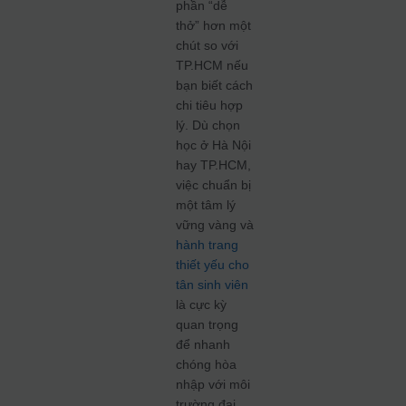
phần “dễ
thở” hơn một
chút so với
TP.HCM nếu
bạn biết cách
chi tiêu hợp
lý. Dù chọn
học ở Hà Nội
hay TP.HCM,
việc chuẩn bị
một tâm lý
vững vàng và
hành trang
thiết yếu cho
tân sinh viên
là cực kỳ
quan trọng
để nhanh
chóng hòa
nhập với môi
trường đại