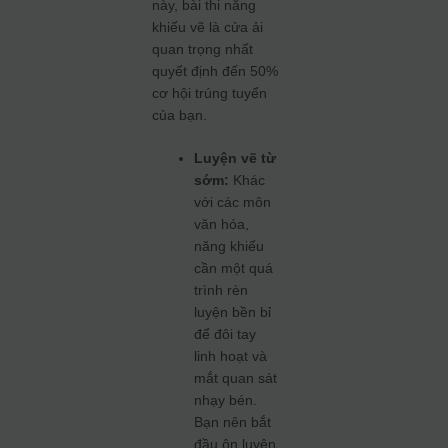
này, bài thi năng
khiếu vẽ là cửa ải
quan trọng nhất
quyết định đến 50%
cơ hội trúng tuyển
của bạn.
Luyện vẽ từ
sớm:
Khác
với các môn
văn hóa,
năng khiếu
cần một quá
trình rèn
luyện bền bỉ
để đôi tay
linh hoạt và
mắt quan sát
nhạy bén.
Bạn nên bắt
đầu ôn luyện