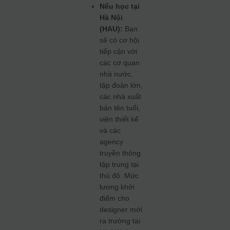
Nếu học tại
Hà Nội
(HAU):
Bạn
sẽ có cơ hội
tiếp cận với
các cơ quan
nhà nước,
tập đoàn lớn,
các nhà xuất
bản tên tuổi,
viện thiết kế
và các
agency
truyền thông
tập trung tại
thủ đô. Mức
lương khởi
điểm cho
designer mới
ra trường tại