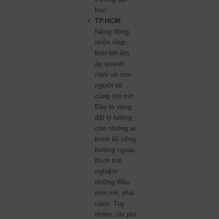
học.
TP.HCM:
Năng động,
nhộn nhịp,
thời tiết ấm
áp quanh
năm và con
người vô
cùng cởi mở.
Đây là vùng
đất lý tưởng
cho những ai
thích lối sống
hướng ngoại,
thích trải
nghiệm
những điều
mới mẻ, phá
cách. Tuy
nhiên, chi phí