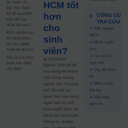
So sánh chi
HCM tốt
kiến công bố 9.8,
tiết: Học thiết
nguyện vọng tăng vọt
kế đồ họa Kiến
hơn
CÔNG CỤ
67%
trúc HN hay
TRA CỨU
HCM tốt hơn?
cho
➜
Trắc nghiệm
Kinh nghiệm ôn
MBTI
sinh
thi năng khiếu
➜
Đề án tuyển
vẽ vào ngành
viên?
sinh
Thiết kế đồ họa
➜
Tra cứu tổ
Đâu là lựa chọn
10/06/2026
hợp môn
hoàn hảo dành
Ngành Thiết kế đồ
cho bạn?
➜
Quy đổi điểm
họa đang trở thành
thi
một trong những
➜
Điểm chuẩn
ngành học “thượng
lưu” thu hút sự
Đại học
quan tâm của hàng
➜
Xếp hạng
ngàn bạn trẻ mỗi
điểm thi
mùa tuyển sinh. Sự
bùng nổ của truyền
thông số, quảng
cáo và công nghệ