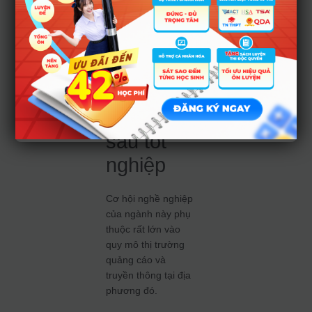
cực kỳ gay gắt.
3. Cơ hội
việc làm
và mức
lương
sau tốt
nghiệp
Cơ hội nghề nghiệp
của ngành này phụ
thuộc rất lớn vào
quy mô thị trường
quảng cáo và
truyền thông tại địa
phương đó.