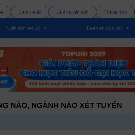
bạ
Điểm chuẩn
Đề án tuyển sinh
Tổ hợp môn
Tuyển sinh vào 10
Tuyển sinh Đại học
G NÀO, NGÀNH NÀO XÉT TUYỂN