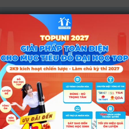
gôn ngữ, tư duy phản biện và cảm thụ văn học.
ng phân tích và giải quyết vấn đề.
hóm KHXH&NV - Luật
.
 tổ hợp C25