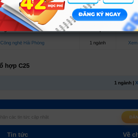
ờng
Kết quả
Ch
 Công nghệ Hải Phòng
1 ngành
Xem 
tổ hợp C25
1 ngành |
X
ĐĂN
Tin tức
Về c