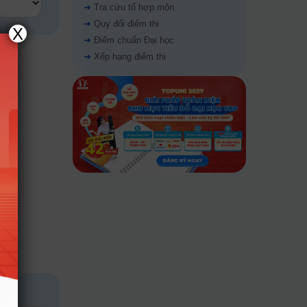
➜
Tra cứu tổ hợp môn
➜
Quy đổi điểm thi
X
➜
Điểm chuẩn Đại học
➜
Xếp hạng điểm thi