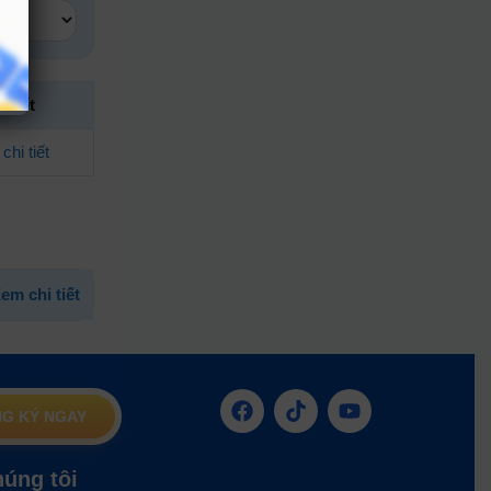
i tiết
chi tiết
em chi tiết
G KÝ NGAY
húng tôi