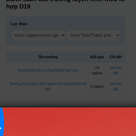
hợp D19
Lọc theo
Tên trường
Kết quả
Chi tiết
18
Xem chi
Trường Đại Học Công Nghệ Sài Gòn
ngành
tiết
Trường Khoa học liên ngành và Nghệ thuật Hà
Xem chi
3 ngành
Nội
tiết
Danh sách các ngành tuyển sinh theo tổ
hợp D19
Nhóm Kỹ thuật, Công nghiệp & Xây
8 ngành |
Xem chi tiết