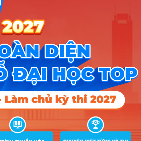
dựng
Nhóm Kinh tế - Tài chính
4 ngành |
Xem chi tiết
Nhóm Truyền thông - Marketing
3 ngành |
Xem chi tiết
Nhóm Khoa học & Công nghệ
2 ngành |
Xem chi tiết
thông tin
Nhóm KHXH&NV - Luật
2 ngành |
Xem chi tiết
Nhóm Ngôn ngữ & Văn hóa
1 ngành |
Xem chi tiết
Thiết kế đồ họa - Game - Đa
1 ngành |
Xem chi tiết
phương tiện