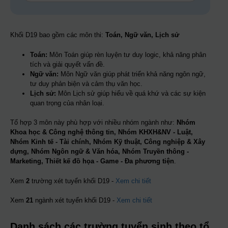
Khối D19 bao gồm các môn thi:
Toán, Ngữ văn, Lịch sử
Toán:
Môn Toán giúp rèn luyện tư duy logic, khả năng phân
tích và giải quyết vấn đề.
Ngữ văn:
Môn Ngữ văn giúp phát triển khả năng ngôn ngữ,
tư duy phản biện và cảm thụ văn học.
Lịch sử:
Môn Lịch sử giúp hiểu về quá khứ và các sự kiện
quan trọng của nhân loại.
Tổ hợp 3 môn này phù hợp với nhiều nhóm ngành như:
Nhóm
Khoa học & Công nghệ thông tin, Nhóm KHXH&NV - Luật,
Nhóm Kinh tế - Tài chính, Nhóm Kỹ thuật, Công nghiệp & Xây
dựng, Nhóm Ngôn ngữ & Văn hóa, Nhóm Truyền thông -
Marketing, Thiết kế đồ họa - Game - Đa phương tiện
.
Xem
2
trường xét tuyển khối D19 -
Xem chi tiết
Xem
21
ngành xét tuyển khối D19 -
Xem chi tiết
Danh sách các trường tuyển sinh theo tổ