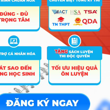
TIN MỚI NHẤT
Tuyển sinh trung cấp công an năm 2026
Học viện Công an Nhân dân điểm chuẩn 2026: Cập nhật mới nhất
Điểm sàn các trường công an năm 2026
CÔNG CỤ TRA CỨU
➜
Trắc nghiệm MBTI
➜
Đề án tuyển sinh
➜
Tra cứu tổ hợp môn
➜
Quy đổi điểm thi
➜
Điểm chuẩn Đại học
➜
Xếp hạng điểm thi