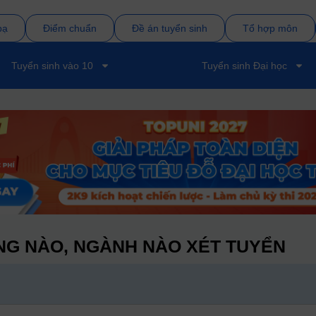
bạ
Điểm chuẩn
Đề án tuyển sinh
Tổ hợp môn
Tuyển sinh vào 10
Tuyển sinh Đại học
G NÀO, NGÀNH NÀO XÉT TUYỂN