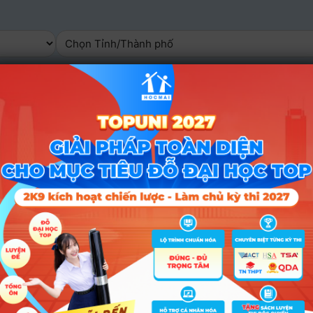
ờng
Kết quả
Ch
Tế TPHCM
58 ngành
Xem 
 Kỹ Thuật Nam Định
16 ngành
Xem 
g Nghệ Sài Gòn
9 ngành
Xem 
 Mở TPHCM
8 ngành
Xem 
i Bình Dương
7 ngành
Xem 
 và Nghệ thuật Hà Nội
4 ngành
Xem 
oa Hà Nội
3 ngành
Xem 