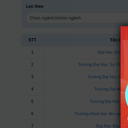
Lọc theo
STT
Tên trư
1
Đại Học Kinh 
2
Trường Đại Học Sư Phạm
3
Trường Đại Học Côn
4
Trường Đại Học
5
Trường Đại Học Thá
6
Trường Khoa học liên ngành
7
Đại Học Bách Kh