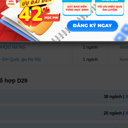
yễn Tất Thành
3 ngành
Xem 
n Thơ
2 ngành
Xem 
y Dựng Hà Nội
2 ngành
Xem 
 ĐHQG Hà Nội
2 ngành
Xem 
- ĐH Quốc gia Hà Nội
1 ngành
Xem 
tổ hợp D29
38 ngành |
X
20 ngành |
X