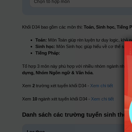
Khối D34 bao gồm các môn thi:
Toán, Sinh học, Tiếng 
Toán:
Môn Toán giúp rèn luyện tư duy logic, khả nă
Sinh học:
Môn Sinh học giúp hiểu về cơ thể sống 
Tiếng Pháp:
Tổ hợp 3 môn này phù hợp với nhiều nhóm ngành như:
N
dựng, Nhóm Ngôn ngữ & Văn hóa
.
Xem
2
trường xét tuyển khối D34 -
Xem chi tiết
Xem
10
ngành xét tuyển khối D34 -
Xem chi tiết
Danh sách các trường tuyển sinh theo
Lọc theo