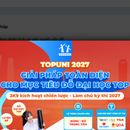
Pháp
ng phân tích và giải quyết vấn đề.
và các quy luật sinh học.
hóm Khoa học & Công nghệ thông tin, Nhóm Kỹ thuật, Công ng
 tổ hợp D34