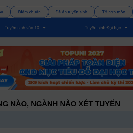
bạ
Điểm chuẩn
Đề án tuyển sinh
Tổ hợp môn
Tuyển sinh vào 10
Tuyển sinh Đại học
G NÀO, NGÀNH NÀO XÉT TUYỂN