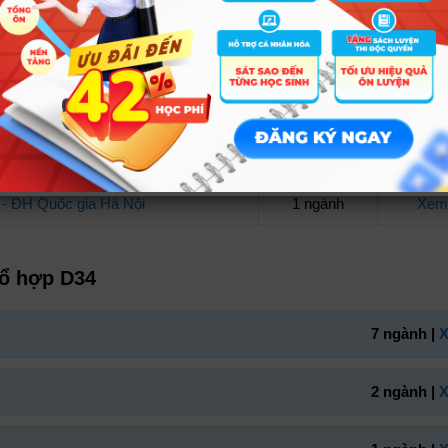
ờng
Kết quả
Ch
g Nghệ Sài Gòn
9 ngành
Xem 
- ĐH Quốc gia Hà Nội
1 ngành
Xem 
tổ hợp D34
7 ngành |
X
2 ngành |
X