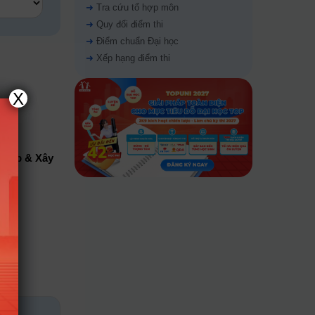
➜
Tra cứu tổ hợp môn
➜
Quy đổi điểm thi
➜
Điểm chuẩn Đại học
➜
Xếp hạng điểm thi
X
hiệp & Xây