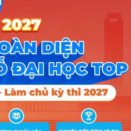
Điểm sàn các trường công an năm 2026
CÔNG CỤ TRA CỨU
➜
Trắc nghiệm MBTI
➜
Đề án tuyển sinh
➜
Tra cứu tổ hợp môn
➜
Quy đổi điểm thi
➜
Điểm chuẩn Đại học
➜
Xếp hạng điểm thi