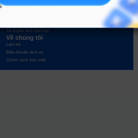
Tư vấn hướng nghiệp
Tin tức
Tin giáo dục nổi bật
Tin tuyển sinh vào 10
Tin tuyển sinh Đại học
Về chúng tôi
Liên hệ
Điều khoản dịch vụ
Chính sách bảo mật