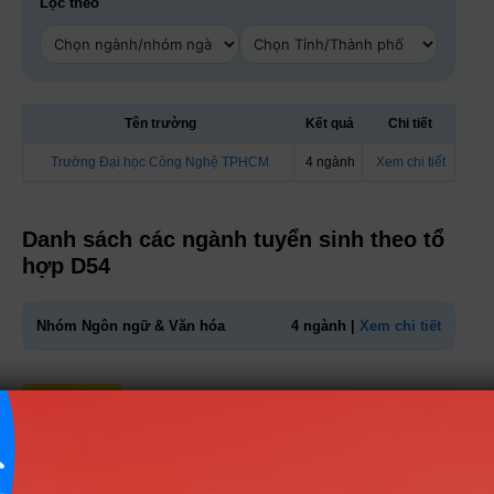
Lọc theo
Tên trường
Kết quả
Chi tiết
Trường Đại học Công Nghệ TPHCM
4 ngành
Xem chi tiết
Danh sách các ngành tuyển sinh theo tổ
hợp D54
Nhóm Ngôn ngữ & Văn hóa
4 ngành |
Xem chi tiết
TIN MỚI NHẤT
Tuyển sinh trung cấp công an năm 2026
Học viện Công an Nhân dân điểm chuẩn 2026: Cập nhật mới nhất